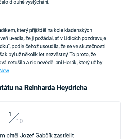
lo dlouhé vyslýchání.
díkem, který přijížděl na kole kladenských
eň uvedla, že ji požádal, ať v Lidicích pozdravuje
dku“, podle čehož usoudila, že se ve skutečnosti
ak byl už několik let nezvěstný. To proto, že
vá netušila a nic nevěděl ani Horák, který už byl
 New
.
entátu na Reinharda Heydricha
1
10
 chtěl Jozef Gabčík zastřelit