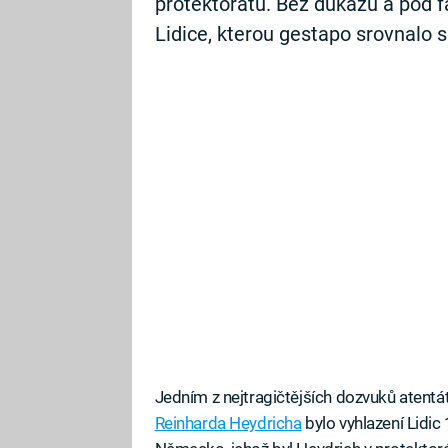
protektorátu. Bez důkazů a pod 
Lidice, kterou gestapo srovnalo 
Jedním z nejtragičtějších dozvuků atentá
Reinharda Heydricha
bylo vyhlazení Lidic