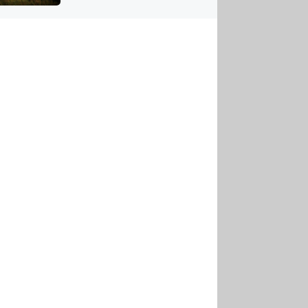
US
tornádem
RSUS
ZE A