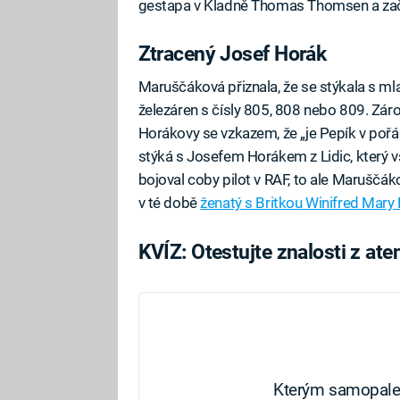
gestapa v Kladně Thomas Thomsen a zača
Ztracený Josef Horák
Maruščáková přiznala, že se stýkala s mla
železáren s čísly 805, 808 nebo 809. Zárov
Horákovy se vzkazem, že „je Pepík v pořá
stýká s Josefem Horákem z Lidic, který vš
bojoval coby pilot v RAF, to ale Maruščáko
v té době
ženatý s Britkou Winifred Mary
KVÍZ: Otestujte znalosti z at
Kterým samopalem