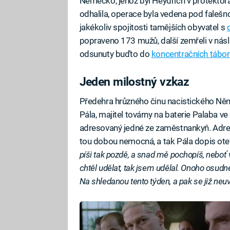
Německo, jehož byl Heydrich v protektorá
odhalila, operace byla vedena pod faleš
jakékoliv spojitosti tamějších obyvatel s
popraveno 173 mužů, další zemřeli v násl
odsunuty buďto do
koncentračních tábor
Jeden milostný vzkaz
Předehra hrůzného činu nacistického Něme
Pála, majitel továrny na baterie Palaba ve
adresovaný jedné ze zaměstnankyň. Adre
tou dobou nemocná, a tak Pála dopis otev
píši tak pozdě, a snad mě pochopíš, neboť
chtěl udělat, tak jsem udělal. Onoho osud
Na shledanou tento týden, a pak se již neuv