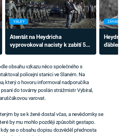
VÁLKY
ZÁHADY A KONS
Atentát na Heydricha
Heydrich uza
vyprovokoval nacisty k zabití 5
ďáblem. Způs
000 lidí. Jak naložili s dětmi?
prozradila as
podle obsahu vzkazu něco společného s
aktoval policejní stanici ve Slaném. Na
a, který o hovoru informoval nadporučíka
 psaní do továrny poslán strážmistr Vybíral,
Maruščákovou varovat.
terým by se k ženě dostal včas, a nevědomky se
které by mu mohlo později způsobit gestapo.
, kdy se o obsahu dopisu dozvěděl přednosta