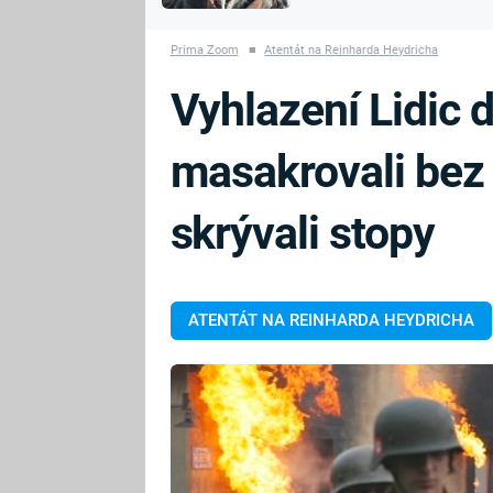
MARIE TEREZIE
vyhynuli
ADOLF HITLER
NAPOLEON
Prima Zoom
■
Atentát na Reinharda Heydricha
BONAPARTE
ATENTÁT NA
Vyhlazení Lidic 
REINHARDA
BRITSKÁ
HEYDRICHA
KRÁLOVSKÁ
masakrovali bez
RODINA
PRVNÍ SVĚTOVÁ
VÁLKA
skrývali stopy
ATENTÁT NA REINHARDA HEYDRICHA