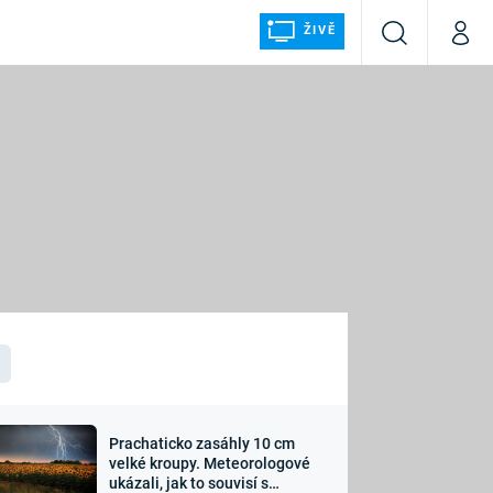
ŽIVĚ
Vyhledávání
Můj p
Prima+
ÁLKA
CNN Prima NEWS
Prima FRESH
Prima LIVING
LMY A
Prima Ženy
Prima LAJK
Prachaticko zasáhly 10 cm
osti
velké kroupy. Meteorologové
Sledujte nás
ukázali, jak to souvisí s