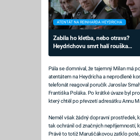
ATENTÁT NA REINHARDA HEYDRICHA
Zabila ho kletba, nebo otrava?
Heydrichovu smrt halí rouška
tajemství, brzy zemřel i jeho syn
Pála se domníval, že tajemný Milan má 
atentátem na Heydricha a neprodleně kont
telefonát reagoval poručík Jaroslav Smah
Františka Poláka. Po krátké úvaze byl pro
který chtěl po převzetí adresátku Annu 
Neměl však žádný dopravní prostředek, k
tak ochránil od značných nepříjemností, 
Právě to totiž Maruščákovou zatklo poté