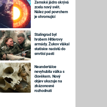
Zemské jádro skrývá
zcela nový svět.
Nález pod povrchem
je ohromující
Stalingrad byl
hrobem Hitlerovy
armády. Žukov vlákal
statisíce nacistů do
smrtící pasti
Neandertálce
nevyhubila válka s
člověkem. Nový
objev ukazuje na
zkázonosné
rozhodnutí