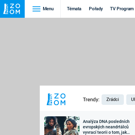
Menu
Témata
Pořady
TV Program
Cestování
Historie
HRADY A ZÁMKY
VIKINGOVÉ
HEDVÁBNÁ STEZKA
EPIDEMIE A
PANDEMIE
PŘÍRODA
STAROVĚKÝ EGYPT
Trendy:
Zrádci
U
Analýza DNA posledních
Druhá
Výročí
evropských neandrtálců
vyvrací teorii o tom, jak
světová válka