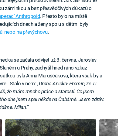
tu nejvyšším představitelem. Jak ale historie
nou záminkou a bez přesvědčivých důkazů o
operací Anthropoid
. Přesto bylo na místě
edujících dnech a ženy spolu s dětmi byly
ů, nebo na převýchovu
.
cka se začala odvíjet už 3. června. Jaroslav
 Slaném u Prahy, zachytil hned ráno vzkaz
sátkou byla Anna Maruščáková, která však byla
řel. Stálo v něm:
„Drahá Aničko! Promiň, že Ti
 víš, že mám mnoho práce a starostí. Co jsem
ného dne jsem spal někde na Čabárně. Jsem zdráv.
idíme. Milan.“