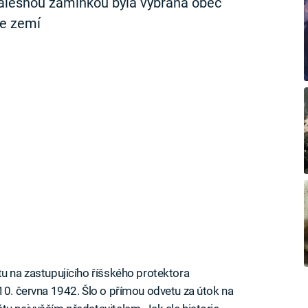
falešnou záminkou byla vybrána obec
se zemí
tu na zastupujícího říšského protektora
 10. června 1942. Šlo o přímou odvetu za útok na