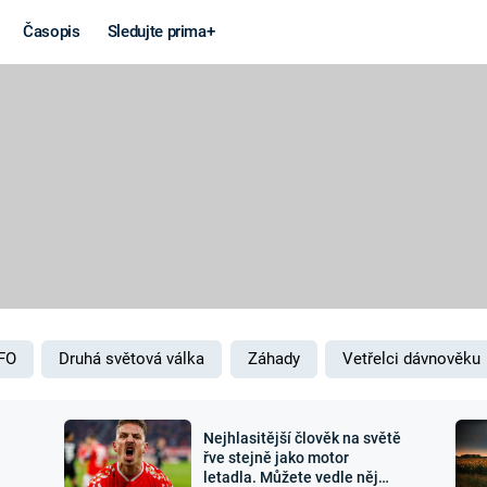
Časopis
Sledujte prima+
Věda a
Války
technika
STUDENÁ V
KORONAVIRUS
VÁLKA VE
VIETNAMU
VESMÍR
VÁLEČNÉ FI
MARS
SERIÁLY
FO
Druhá světová válka
Záhady
Vetřelci dávnověku
Nejhlasitější člověk na světě
Záhady a
Zajímav
řve stejně jako motor
letadla. Můžete vedle něj
konspirace