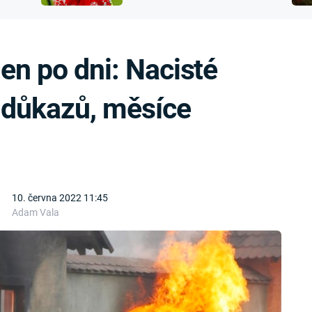
FILMY VERS
přijít o sluch
REALITA
UFO A
MIMOZEMŠŤANÉ
HORORY VE
den po dni: Nacisté
REALITA
UTAJENÉ PŘÍBĚHY
ČESKÝCH DĚJIN
OPTICKÉ ILU
 důkazů, měsíce
KLAMY
ALTERNATIVNÍ
HISTORIE
10. června 2022 11:45
Adam Vala