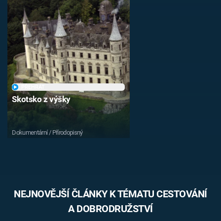
Časopis
Sledujte prima+
Přihlášení
PŘEHRÁT
Skotsko z výšky
Sledujte nás
Dokumentární / Přírodopisný
NEJNOVĚJŠÍ ČLÁNKY K TÉMATU CESTOVÁNÍ
A DOBRODRUŽSTVÍ