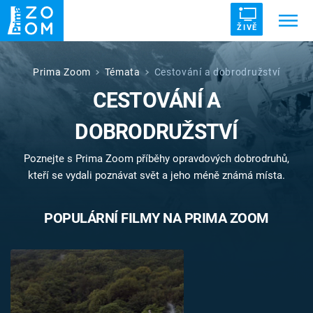
ŽIVĚ
Trendy:
ZRÁDCI
UFO
DRUHÁ SVĚTOVÁ VÁLKA
Prima Zoom
Témata
Cestování a dobrodružství
CESTOVÁNÍ A
ZÁHADY
VETŘELCI DÁVNOVĚKU
DOBRODRUŽSTVÍ
Poznejte s Prima Zoom příběhy opravdových dobrodruhů,
kteří se vydali poznávat svět a jeho méně známá místa.
Témata
POPULÁRNÍ FILMY NA PRIMA ZOOM
Témata
Pořady
TV Program