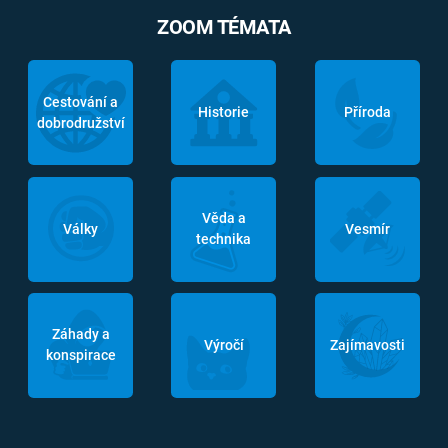
ZOOM TÉMATA
Cestování a
Historie
Příroda
dobrodružství
Věda a
Války
Vesmír
technika
Záhady a
Výročí
Zajímavosti
konspirace