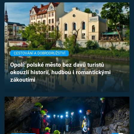
CESTOVÁNÍ A DOBRODRUŽSTVÍ
Opolí: polské město bez davů turistů
okouzlí historií, hudbou i romantickými
zákoutími