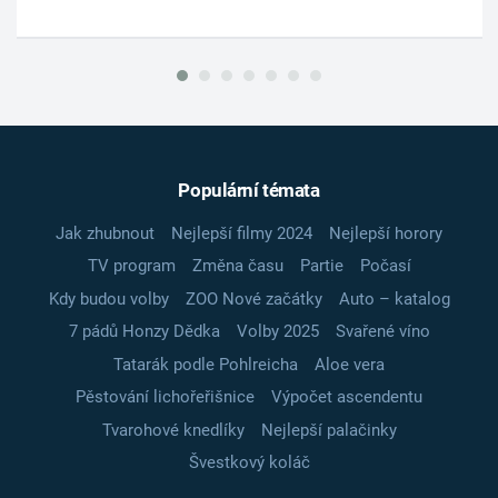
Populární témata
Jak zhubnout
Nejlepší filmy 2024
Nejlepší horory
TV program
Změna času
Partie
Počasí
Kdy budou volby
ZOO Nové začátky
Auto – katalog
7 pádů Honzy Dědka
Volby 2025
Svařené víno
Tatarák podle Pohlreicha
Aloe vera
Pěstování lichořeřišnice
Výpočet ascendentu
Tvarohové knedlíky
Nejlepší palačinky
Švestkový koláč