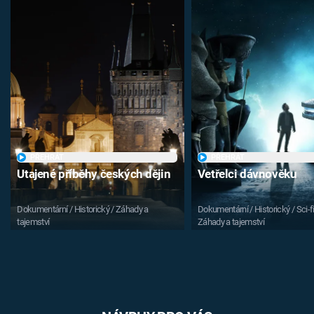
PŘEHRÁT
PŘEHRÁT
Utajené příběhy českých dějin
Vetřelci dávnověku
Dokumentární / Historický / Záhady a
Dokumentární / Historický / Sci-fi
tajemství
Záhady a tajemství