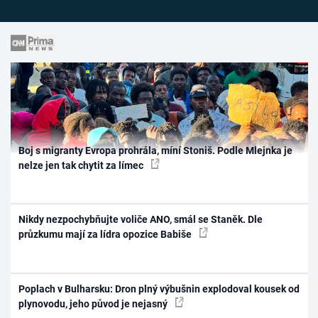
Boj s migranty Evropa prohrála, míní Stoniš. Podle Mlejnka je
nelze jen tak chytit za límec
Nikdy nezpochybňujte voliče ANO, smál se Staněk. Dle
průzkumu mají za lídra opozice Babiše
Poplach v Bulharsku: Dron plný výbušnin explodoval kousek od
plynovodu, jeho původ je nejasný