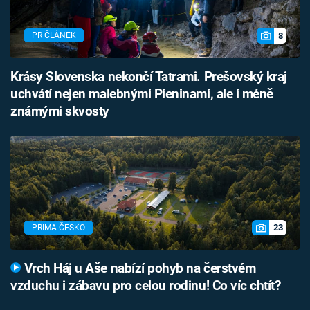
8
PR ČLÁNEK
Krásy Slovenska nekončí Tatrami. Prešovský kraj
uchvátí nejen malebnými Pieninami, ale i méně
známými skvosty
23
PRIMA ČESKO
Vrch Háj u Aše nabízí pohyb na čerstvém
vzduchu i zábavu pro celou rodinu! Co víc chtít?