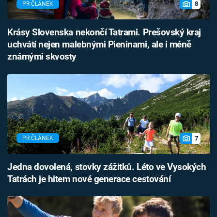
8
PR ČLÁNEK
Krásy Slovenska nekončí Tatrami. Prešovský kraj
uchvátí nejen malebnými Pieninami, ale i méně
známými skvosty
7
PR ČLÁNEK
Jedna dovolená, stovky zážitků. Léto ve Vysokých
Tatrách je hitem nové generace cestování