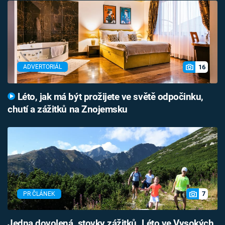
16
ADVERTORIÁL
Léto, jak má být prožijete ve světě odpočinku,
chutí a zážitků na Znojemsku
7
PR ČLÁNEK
Jedna dovolená, stovky zážitků. Léto ve Vysokých