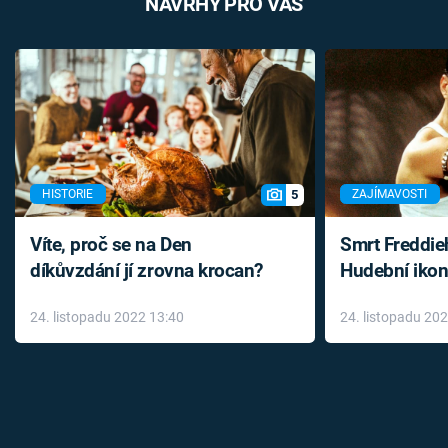
NÁVRHY PRO VÁS
5
HISTORIE
ZAJÍMAVOSTI
Víte, proč se na Den
Smrt Freddie
díkůvzdání jí zrovna krocan?
Hudební ikon
až do konce 
24. listopadu 2022 13:40
24. listopadu 20
léky