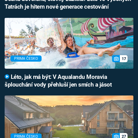
Tatrách je hitem nové generace cestování
17
PRIMA ČESKO
Léto, jak má být: V Aqualandu Moravia
šplouchání vody přehluší jen smích a jásot
27
PRIMA ČESKO