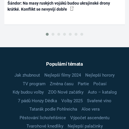
Šándor: Na masy ruských vojáků budou ukrajinské drony
krátké. Konflikt se nevyvíjí dobře
Populární témata
Jak zhubnout
Nejlepší filmy 2024
Nejlepší horory
TV program
Změna času
Partie
Počasí
Kdy budou volby
ZOO Nové začátky
Auto – katalog
7 pádů Honzy Dědka
Volby 2025
Svařené víno
Tatarák podle Pohlreicha
Aloe vera
Pěstování lichořeřišnice
Výpočet ascendentu
Tvarohové knedlíky
Nejlepší palačinky