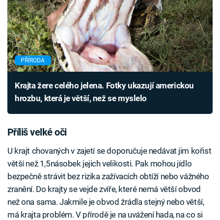
PŘÍRODA
Krajta žere celého jelena. Fotky ukazují americkou
hrozbu, která je větší, než se myslelo
Příliš velké oči
U krajt chovaných v zajetí se doporučuje nedávat jim kořist
větší než 1,5násobek jejich velikosti. Pak mohou jídlo
bezpečně strávit bez rizika zažívacích obtíží nebo vážného
zranění. Do krajty se vejde zvíře, které nemá větší obvod
než ona sama. Jakmile je obvod žrádla stejný nebo větší,
má krajta problém. V přírodě je na uvážení hada, na co si