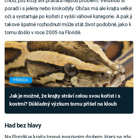
chod; psi, kozy ani prasata nejsou problém. Většinou si
poradí i s jeleny nebo krokodýly. Občas má ale krajta velké
oči a vystartuje po kořisti z vyšší váhové kategorie. A pak ji
takové špatné rozhodnutí může stát život podobně, jako k
tomu došlo v roce 2005 na Floridě.
PŘÍRODA
Jak je možné, že krajty stráví celou svou kořist i s
kostmi? Důkladný výzkum tomu přišel na kloub
Had bez hlavy
Na Floridě je krajta tmavá invazivním druhem, který se zde