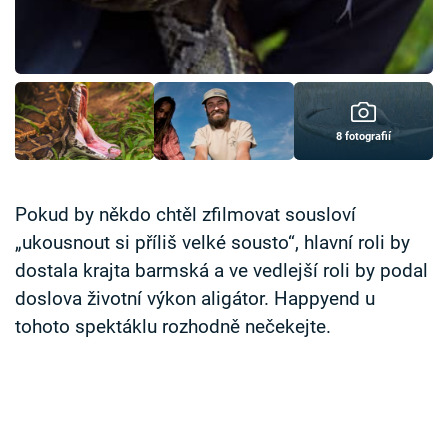
Časopis
Sledujte prima+
Přihlášení
8 fotografií
Sledujte nás
Pokud by někdo chtěl zfilmovat sousloví
„ukousnout si příliš velké sousto“, hlavní roli by
dostala krajta barmská a ve vedlejší roli by podal
doslova životní výkon aligátor. Happyend u
tohoto spektáklu rozhodně nečekejte.