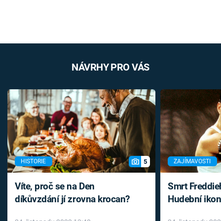
NÁVRHY PRO VÁS
5
HISTORIE
ZAJÍMAVOSTI
Víte, proč se na Den
Smrt Freddie
díkůvzdání jí zrovna krocan?
Hudební ikon
až do konce 