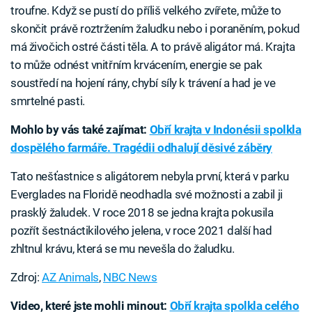
troufne. Když se pustí do příliš velkého zvířete, může to
skončit právě roztržením žaludku nebo i poraněním, pokud
má živočich ostré části těla. A to právě aligátor má. Krajta
to může odnést vnitřním krvácením, energie se pak
soustředí na hojení rány, chybí síly k trávení a had je ve
smrtelné pasti.
Mohlo by vás také zajímat:
Obří krajta v Indonésii spolkla
dospělého farmáře. Tragédii odhalují děsivé záběry
Tato nešťastnice s aligátorem nebyla první, která v parku
Everglades na Floridě neodhadla své možnosti a zabil ji
prasklý žaludek. V roce 2018 se jedna krajta pokusila
pozřít šestnáctikilového jelena, v roce 2021 další had
zhltnul krávu, která se mu nevešla do žaludku.
Zdroj:
AZ Animals
,
NBC News
Video, které jste mohli minout:
Obří krajta spolkla celého