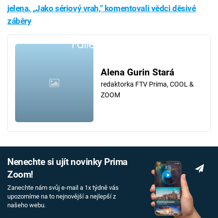
jelena. „Jako sériový vrah,“ komentovali vědci děsivé
záběry
Failed to fetch
Alena Gurin Stará
redaktorka FTV Prima, COOL &
ZOOM
Nenechte si ujít novinky Prima
Zoom!
Zanechte nám svůj e-mail a 1x týdně vás
upozorníme na to nejnovější a nejlepší z
našeho webu.