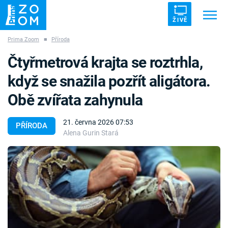
ŽIVĚ
Prima Zoom
■
Příroda
Trendy:
ZRÁDCI
UFO
DRUHÁ SVĚTOVÁ VÁLKA
Čtyřmetrová krajta se roztrhla,
ZÁHADY
VETŘELCI DÁVNOVĚKU
když se snažila pozřít aligátora.
Obě zvířata zahynula
21. června 2026 07:53
PŘÍRODA
Alena Gurin Stará
Témata
Témata
Pořady
TV Program