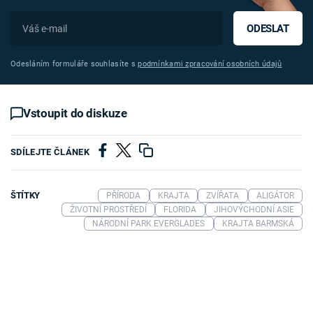
ODESLAT
Odesláním formuláře souhlasíte s
podmínkami zpracování osobních údajů
Vstoupit do diskuze
SDÍLEJTE ČLÁNEK
ŠTÍTKY
PŘÍRODA
KRAJTA
ZVÍŘATA
ALIGÁTOR
ŽIVOTNÍ PROSTŘEDÍ
FLORIDA
JIHOVÝCHODNÍ ASIE
NÁRODNÍ PARK EVERGLADES
KRAJTA BARMSKÁ