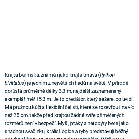
Krajta barmská, známá i jako krajta tmavá (
Python
bivittatus
) je jedním z největších hadů na světě. V přírodě
dorůstá průměrně délky 3,3 m, nejdelší zaznamenaný
exemplář měřil 5,3 m. Je to predátor, který sežere, co uvidí.
Má pružnou kůži a flexibilní čelisti, které se rozevřou i na víc
než 25 cm, takže před krajtou žádné zvíře přiměřených
rozměrů není v bezpečí. Myši, ptáky a netopýry bere jako
snadnou svačinku; králíci, opice a ryby představují běžný