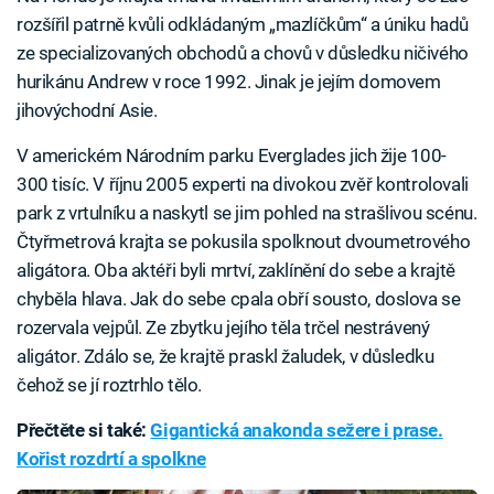
rozšířil patrně kvůli odkládaným „mazlíčkům“ a úniku hadů
ze specializovaných obchodů a chovů v důsledku ničivého
hurikánu Andrew v roce 1992. Jinak je jejím domovem
jihovýchodní Asie.
V americkém Národním parku Everglades jich žije 100-
300 tisíc. V říjnu 2005 experti na divokou zvěř kontrolovali
park z vrtulníku a naskytl se jim pohled na strašlivou scénu.
Čtyřmetrová krajta se pokusila spolknout dvoumetrového
aligátora. Oba aktéři byli mrtví, zaklínění do sebe a krajtě
chyběla hlava. Jak do sebe cpala obří sousto, doslova se
rozervala vejpůl. Ze zbytku jejího těla trčel nestrávený
aligátor. Zdálo se, že krajtě praskl žaludek, v důsledku
čehož se jí roztrhlo tělo.
Přečtěte si také:
Gigantická anakonda sežere i prase.
Kořist rozdrtí a spolkne