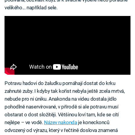
velikého... například sele.
Potravu hadovi do žaludku pomáhají dostat do krku
zahnuté zuby. I kdyby tak kořist nebyla ještě zcela mrtvá,
nebude pro ni úniku. Anakonda na videu dostala jídlo
pohodlně naservírované, v přírodě si ale potravu musí
obstarat o dost složitěji. Většinou loví tam, kde se cítí
nejlépe – ve vodě.
Název nakonda
je koneckonců
odvozený od výrazu, který v řečtině doslova znamená