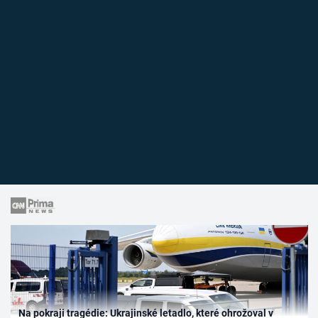
Na pokraji tragédie: Ukrajinské letadlo, které ohrožoval v