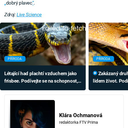
„
dobrý plavec
“
.
Zdroj:
Live Science
Failed to fetch
PŘÍRODA
PŘÍRODA
Létající had plachtí vzduchem jako
Zakázaný druh hada komplikuje
frisbee. Podívejte se na schopnost,
lidem život. Podí
kterou vědci nechápou
Klára Ochmanová
redaktorka FTV Prima