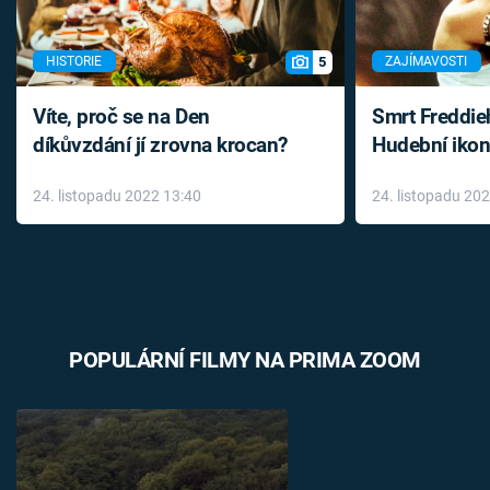
5
HISTORIE
ZAJÍMAVOSTI
Víte, proč se na Den
Smrt Freddie
díkůvzdání jí zrovna krocan?
Hudební ikon
až do konce 
24. listopadu 2022 13:40
24. listopadu 20
léky
POPULÁRNÍ FILMY NA PRIMA ZOOM