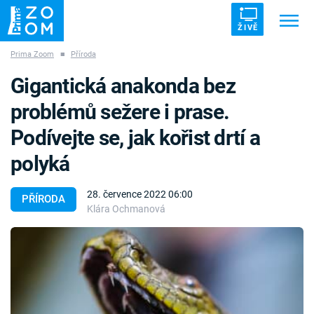
ŽIVĚ
Prima Zoom
■
Příroda
Trendy:
ZRÁDCI
UFO
DRUHÁ SVĚTOVÁ VÁLKA
Gigantická anakonda bez
ZÁHADY
VETŘELCI DÁVNOVĚKU
problémů sežere i prase.
Podívejte se, jak kořist drtí a
polyká
Témata
28. července 2022 06:00
PŘÍRODA
Klára Ochmanová
Témata
Pořady
TV Program