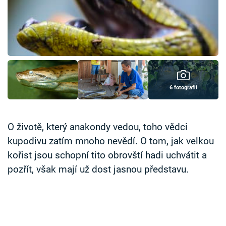
Časopis
Sledujte prima+
Přihlášení
6 fotografií
Sledujte nás
O životě, který anakondy vedou, toho vědci
kupodivu zatím mnoho nevědí. O tom, jak velkou
kořist jsou schopní tito obrovští hadi uchvátit a
pozřít, však mají už dost jasnou představu.