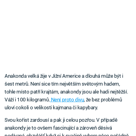
Anakonda velká žije v Jižní Americe a dlouhá může být i
šest metrů. Není sice tím největším světovým hadem,
tohle místo patří krajtám, anakondy jsou ale hadi nejtěžší.
Váží i 100 kilogramů.
Není proto divu
, že bez problémů
uloví cokoli o velikosti kajmana či kapybary.
Svou kořist zardousí a pak ji celou pozřou. V případě
anakondy je to ovšem fascinující a zároveň děsivá
podívaná, obzvlášť když si k svačině vybere něco pořádně