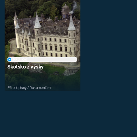
PŘEHRÁT
Skotsko z výšky
Přírodopisný / Dokumentární