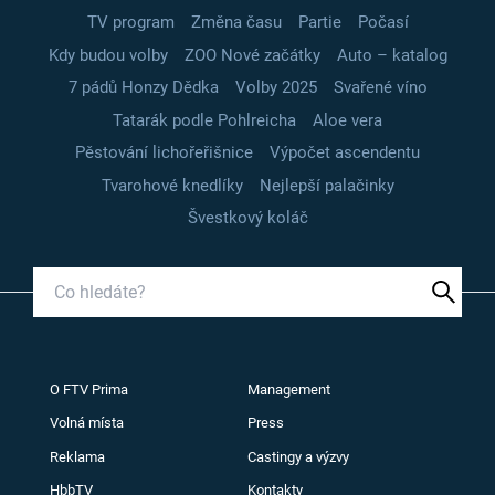
TV program
Změna času
Partie
Počasí
Kdy budou volby
ZOO Nové začátky
Auto – katalog
7 pádů Honzy Dědka
Volby 2025
Svařené víno
Tatarák podle Pohlreicha
Aloe vera
Pěstování lichořeřišnice
Výpočet ascendentu
Tvarohové knedlíky
Nejlepší palačinky
Švestkový koláč
O FTV Prima
Management
Volná místa
Press
Reklama
Castingy a výzvy
HbbTV
Kontakty