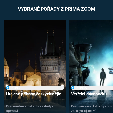
VYBRANÉ POŘADY Z PRIMA ZOOM
PŘEHRÁT
PŘEHRÁT
Utajené příběhy českých dějin
Vetřelci dávnověku
Dokumentární / Historický / Záhady a
Dokumentární / Historický / Sci-fi
tajemství
Záhady a tajemství