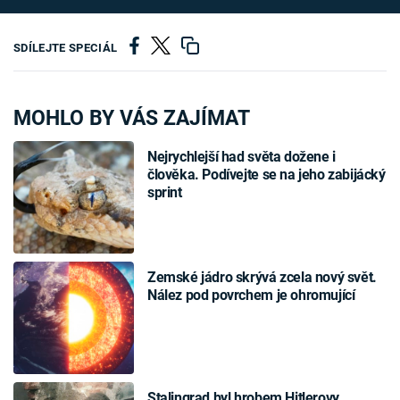
SDÍLEJTE SPECIÁL
MOHLO BY VÁS ZAJÍMAT
Nejrychlejší had světa dožene i
člověka. Podívejte se na jeho zabijácký
sprint
Zemské jádro skrývá zcela nový svět.
Nález pod povrchem je ohromující
Stalingrad byl hrobem Hitlerovy