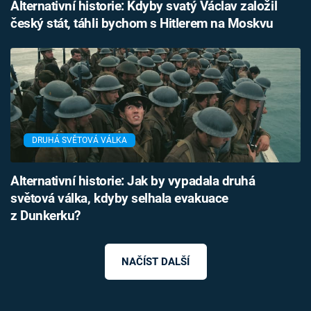
Alternativní historie: Kdyby svatý Václav založil
český stát, táhli bychom s Hitlerem na Moskvu
DRUHÁ SVĚTOVÁ VÁLKA
Alternativní historie: Jak by vypadala druhá
světová válka, kdyby selhala evakuace
z Dunkerku?
NAČÍST DALŠÍ