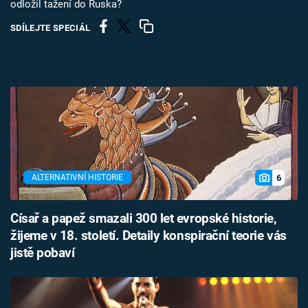
odložil tažení do Ruska?
Časopis
SDÍLEJTE SPECIÁL
Sledujte prima+
Přihlášení
Sledujte nás
6
ALTERNATIVNÍ HISTORIE
Císař a papež smazali 300 let evropské historie,
žijeme v 18. století. Detaily konspirační teorie vás
jistě pobaví