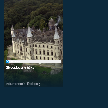
PŘEHRÁT
Skotsko z výšky
Dokumentární / Přírodopisný