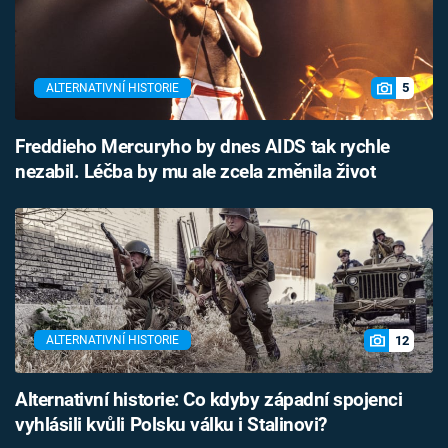
5
ALTERNATIVNÍ HISTORIE
Freddieho Mercuryho by dnes AIDS tak rychle
nezabil. Léčba by mu ale zcela změnila život
12
ALTERNATIVNÍ HISTORIE
Alternativní historie: Co kdyby západní spojenci
vyhlásili kvůli Polsku válku i Stalinovi?