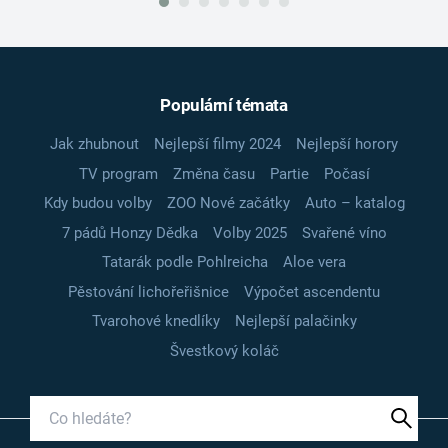
Populární témata
Jak zhubnout
Nejlepší filmy 2024
Nejlepší horory
TV program
Změna času
Partie
Počasí
Kdy budou volby
ZOO Nové začátky
Auto – katalog
7 pádů Honzy Dědka
Volby 2025
Svařené víno
Tatarák podle Pohlreicha
Aloe vera
Pěstování lichořeřišnice
Výpočet ascendentu
Tvarohové knedlíky
Nejlepší palačinky
Švestkový koláč