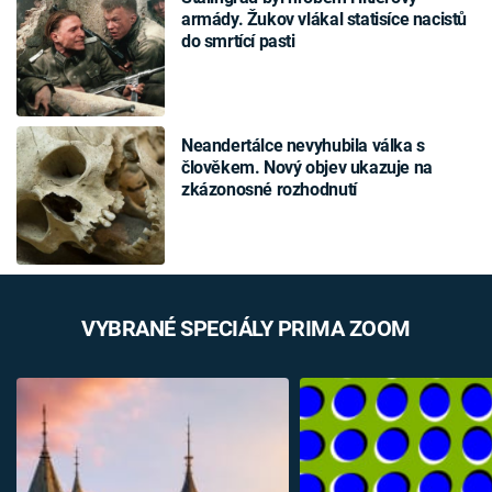
armády. Žukov vlákal statisíce nacistů
do smrtící pasti
Neandertálce nevyhubila válka s
člověkem. Nový objev ukazuje na
zkázonosné rozhodnutí
VYBRANÉ SPECIÁLY PRIMA ZOOM