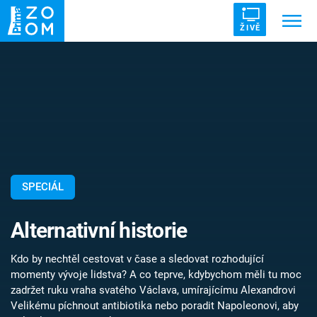
ŽIVĚ
Trendy:
ZRÁDCI
UFO
DRUHÁ SVĚTOVÁ VÁLKA
ZÁHADY
VETŘELCI DÁVNOVĚKU
SPECIÁL
Témata
Alternativní historie
Témata
Kdo by nechtěl cestovat v čase a sledovat rozhodující
Pořady
momenty vývoje lidstva? A co teprve, kdybychom měli tu moc
zadržet ruku vraha svatého Václava, umírajícímu Alexandrovi
TV Program
Velikému píchnout antibiotika nebo poradit Napoleonovi, aby