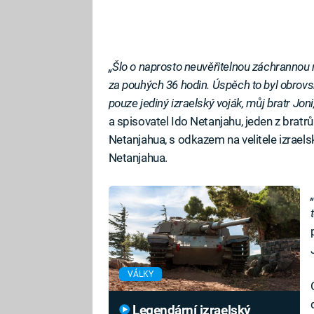
„Šlo o naprosto neuvěřitelnou záchrannou
za pouhých 36 hodin. Úspěch to byl obrovs
pouze jediný izraelský voják, můj bratr Joni,
a spisovatel Ido Netanjahu, jeden z brat
Netanjahua, s odkazem na velitele izrael
Netanjahua.
VÁLKY
Legendární izraelský