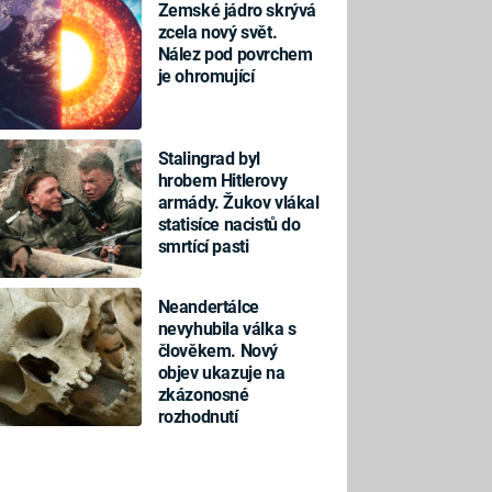
Zemské jádro skrývá
zcela nový svět.
Nález pod povrchem
je ohromující
Stalingrad byl
hrobem Hitlerovy
armády. Žukov vlákal
statisíce nacistů do
smrtící pasti
Neandertálce
nevyhubila válka s
člověkem. Nový
objev ukazuje na
zkázonosné
rozhodnutí