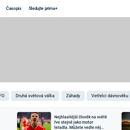
Časopis
Sledujte prima+
Věda a
Války
technika
STUDENÁ V
KORONAVIRUS
VÁLKA VE
VIETNAMU
VESMÍR
VÁLEČNÉ FI
MARS
SERIÁLY
FO
Druhá světová válka
Záhady
Vetřelci dávnověku
Nejhlasitější člověk na světě
Záhady a
Zajímav
řve stejně jako motor
letadla. Můžete vedle něj
konspirace