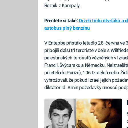
Řezník z Kampaly.
Přečtěte si také:
Drželi třídu čtvrťáků a 
autobus plný benzínu
V Entebbe přistálo letadlo 28. června ve
připojili další tři teroristé v čele s Wil
palestinských teroristů vězněných v Izrael
Francii, Švýcarsku a Německu. Neizraelští
přiletěli do Paříže), 106 Izraelců nebo Žid
vyhrožovali, že pokud Izrael jejich požada
diktátor Idi Amin požadavky únosců podp