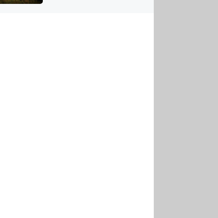
US
tornádem
RSUS
ZE A