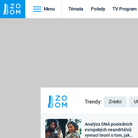
Menu
Témata
Pořady
TV Program
Cestování
Historie
HRADY A ZÁMKY
VIKINGOVÉ
HEDVÁBNÁ STEZKA
EPIDEMIE A
PANDEMIE
PŘÍRODA
STAROVĚKÝ EGYPT
Trendy:
Zrádci
U
Analýza DNA posledních
Druhá
Výročí
evropských neandrtálců
vyvrací teorii o tom, jak
světová válka