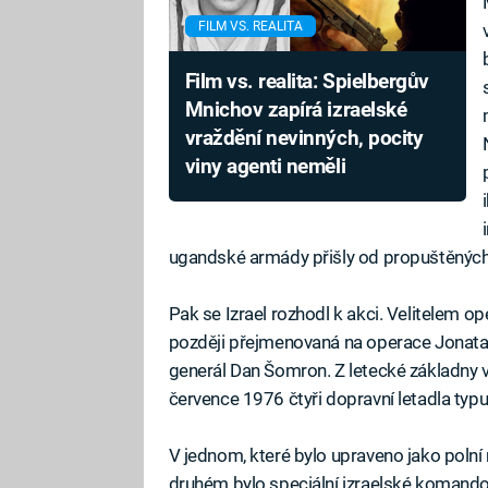
FILM VS. REALITA
Film vs. realita: Spielbergův
Mnichov zapírá izraelské
vraždění nevinných, pocity
viny agenti neměli
ugandské armády přišly od propuštěných c
Pak se Izrael rozhodl k akci. Velitelem 
později přejmenovaná na operace Jonatan, 
generál Dan Šomron. Z letecké základny v 
července 1976 čtyři dopravní letadla typu
V jednom, které bylo upraveno jako polní
druhém bylo speciální izraelské komando.