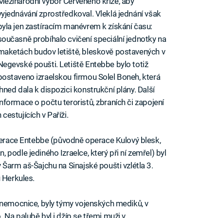
Mezinárodní výbor Červeného kříže, aby
vyjednávání zprostředkoval. Vleklá jednání však
byla jen zastíracím manévrem k získání času:
současně probíhalo cvičení speciální jednotky na
maketách budov letiště, bleskově postavených v
Negevské poušti. Letiště Entebbe bylo totiž
postaveno izraelskou firmou Solel Boneh, která
ihned dala k dispozici konstrukční plány. Další
informace o počtu teroristů, zbraních či zapojení
estujících v Paříži.
operace Entebbe (původně operace Kulový blesk,
podle jediného Izraelce, který při ní zemřel) byl
Šarm aš-Šajchu na Sinajské poušti vzlétla 3.
 Herkules.
 nemocnice, byly týmy vojenských mediků, v
 Na palubě byl i džíp se třemi muži v