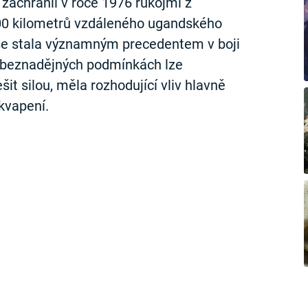
e zachránil v roce 1976 rukojmí z
000 kilometrů vzdáleného ugandského
se stala významným precedentem v boji
vě beznadějných podmínkách lze
it silou, měla rozhodující vliv hlavně
kvapení.