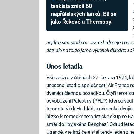
tankista zničil 60
nepřátelských tanků. Bil se
jako Řekové u Thermopyl
nejdražším statkem. Jsme hrdí nejen na zác
dětí, ale na to, že jsme vykonali důležitou 
Únos letadla
Vše začalo v Aténách 27. června 1976, kd
uneseno letadlo společnosti Air France na 
dvanáctičlennou posádkou. Čtyři teroristé
osvobození Palestiny (PFLP), kterou vedl
terorista Vádí Haddád, a německá dvojice 
blízko k německé teroristické skupině B
směr do libyjského Benghází. Odtud leta
Ugandě, v jejímž čele stál tehdy jeden z n