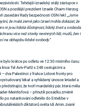
nezávislosti. Tehdejší izraelský stálý zástupce v
OSN a pozdější prezident Izraele Chaim Herzog
při zasedání Rady bezpečnosti OSN řekl:
„Jsme
pyšní, že malá země jako Izrael mohla dokázat, že
pro ni jsou lidská důstojnost, lidský život a svoboda
hranu více než stovky nevinných lidí, mužů, žen i
akci na obhajobu lidské svobody.“
e bylo krátce po odletu ve 12:30 místního času
lince Tel Aviv-Paříž s 248 cestujícími a
 – dva Palestinci z frakce Lidové fronty pro
 vystudovaný lékař a vyhlášený únosce letadel a
předstírající, že tvoří manželský pár, která měla
aader-Meinhofová – přinutili posádku změnit
dlo po natankování odletělo do Entebbe v
ejbrutálnějších diktátorů světa Idi Amin, zvaný