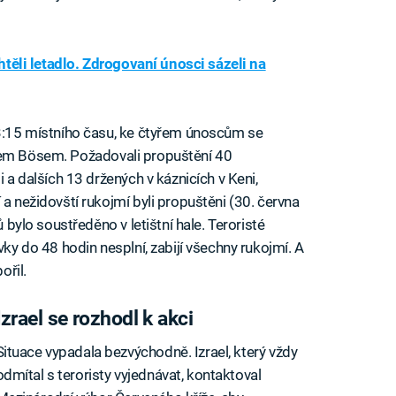
chtěli letadlo. Zdrogovaní únosci sázeli na
 3:15 místního času, ke čtyřem únoscům se
friedem Bösem. Požadovali propuštění 40
i a dalších 13 držených v káznicích v Keni,
 a nežidovští rukojmí byli propuštěni (30. června
ů bylo soustředěno v letištní hale. Teroristé
vky do 48 hodin nesplní, zabijí všechny rukojmí. A
ořil.
Izrael se rozhodl k akci
Situace vypadala bezvýchodně. Izrael, který vždy
odmítal s teroristy vyjednávat, kontaktoval