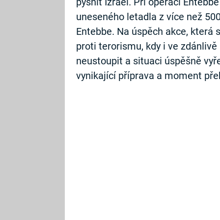
pyšnit Izrael. Při operaci Entebb
uneseného letadla z více než 5
Entebbe. Na úspěch akce, která 
proti terorismu, kdy i ve zdánli
neustoupit a situaci úspěšně vyřeš
vynikající příprava a moment pře