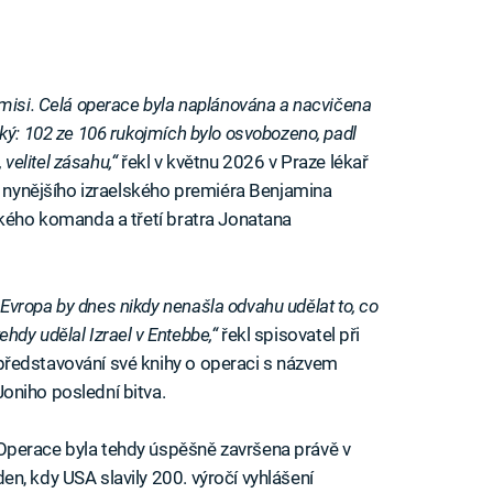
 misi. Celá operace byla naplánována a nacvičena
ký: 102 ze 106 rukojmích bylo osvobozeno, padl
 velitel zásahu,“
řekl v květnu 2026 v Praze lékař
rů nynějšího izraelského premiéra Benjamina
ského komanda a třetí bratra Jonatana
„Evropa by dnes nikdy nenašla odvahu udělat to, co
tehdy udělal Izrael v Entebbe,“
řekl spisovatel při
představování své knihy o operaci s názvem
Joniho poslední bitva.
Operace byla tehdy úspěšně završena právě v
den, kdy USA slavily 200. výročí vyhlášení