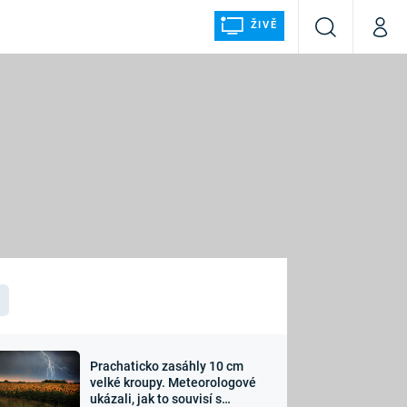
ŽIVĚ
Vyhledávání
Můj p
Prima+
ÁLKA
CNN Prima NEWS
Prima FRESH
Prima LIVING
LMY A
Prima Ženy
Prima LAJK
Prachaticko zasáhly 10 cm
osti
velké kroupy. Meteorologové
Sledujte nás
ukázali, jak to souvisí s