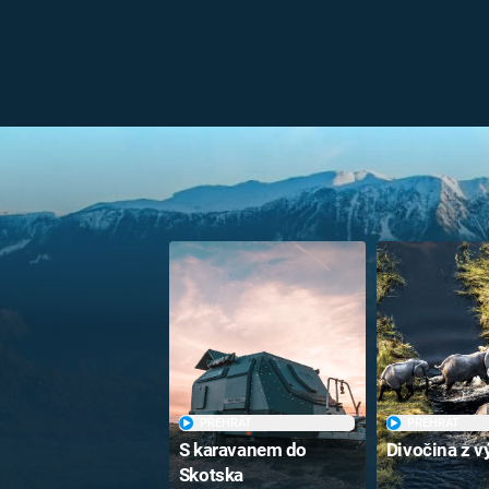
PŘEHRÁT
PŘEHRÁT
S karavanem do
Divočina z v
Skotska