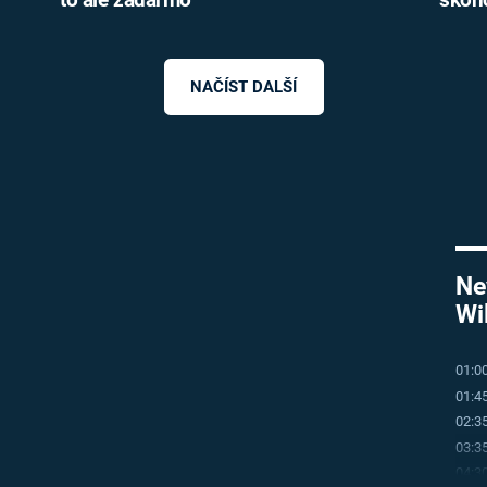
NAČÍST DALŠÍ
iled to fetch
Ne
01:0
01:4
02:3
03:3
04:3