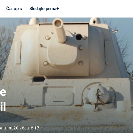
Časopis
Sledujte prima+
Věda a
Války
technika
STUDENÁ V
KORONAVIRUS
VÁLKA VE
VIETNAMU
VESMÍR
VÁLEČNÉ FI
MARS
e
SERIÁLY
il
Záhady a
Zajímav
ionu mužů včetně 17
konspirace