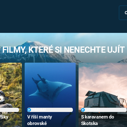
FILMY, KTERÉ SI NENECHTE UJÍT
PŘEHRÁT
PŘEHRÁT
ýšky
V říši manty
S karavanem do
obrovské
Skotska