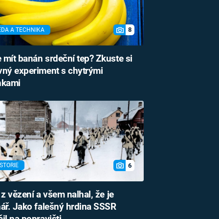
8
ĚDA A TECHNIKA
mít banán srdeční tep? Zkuste si
ný experiment s chytrými
nkami
6
STORIE
 z vězení a všem nalhal, že je
ář. Jako falešný hrdina SSSR
il na popravišti