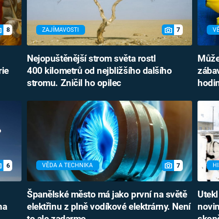
8
7
ZAJÍMAVOSTI
V
Nejopuštěnější strom světa rostl
Může 
rie
400 kilometrů od nejbližšího dalšího
zábav
stromu. Zničil ho opilec
hodi
6
7
VĚDA A TECHNIKA
HI
Španělské město má jako první na světě
Utekl
na
elektřinu z plně vodíkové elektrárny. Není
novin
to ale zadarmo
skonč