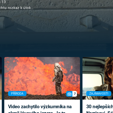
a 13
FILMY VERS
REALITA
htu rozkaz k útoku
UFO A
rossa počítal
MIMOZEMŠŤANÉ
HORORY VE
 100 milionů
REALITA
UTAJENÉ PŘÍBĚHY
ČESKÝCH DĚJIN
OPTICKÉ ILU
KLAMY
ALTERNATIVNÍ
HISTORIE
7
PŘÍRODA
ZAJÍMAVOSTI
Video zachytilo výzkumníka na
30 nejlepšíc