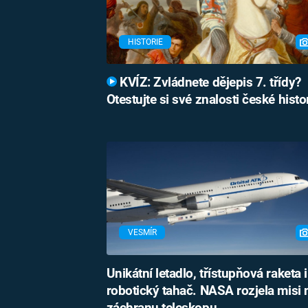
HISTORIE
KVÍZ: Zvládnete dějepis 7. třídy?
Otestujte si své znalosti české histo
VESMÍR
Unikátní letadlo, třístupňová raketa i
robotický tahač. NASA rozjela misi 
záchranu teleskopu