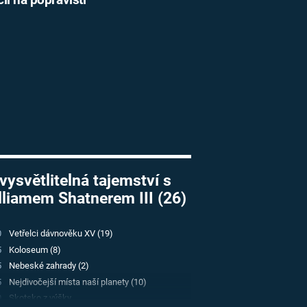
vysvětlitelná tajemství s
Williamem Shatnerem III (26)
0
Vetřelci dávnověku XV (19)
5
Koloseum (8)
5
Nebeské zahrady (2)
5
Nejdivočejší místa naší planety (10)
0
Skotsko z výšky