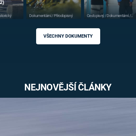
2)
storický
Dokumentární / Přírodopisný
Cestopisný / Dokumentární /
Historický
VŠECHNY DOKUMENTY
NEJNOVĚJŠÍ ČLÁNKY