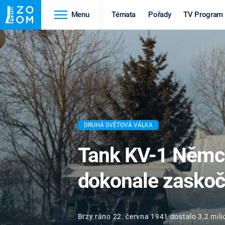
Menu
Témata
Pořady
TV Program
 ZOOM
Cestování
Historie
HRADY A ZÁMKY
VIKINGOVÉ
HEDVÁBNÁ STEZKA
EPIDEMIE A
PANDEMIE
DRUHÁ SVĚTOVÁ VÁLKA
PŘÍRODA
STAROVĚKÝ EGYPT
Tank KV-1 Němc
dokonale zaskoč
Druhá
Výročí
Brzy ráno 22. června 1941 dostalo 3,2 mil
světová válka