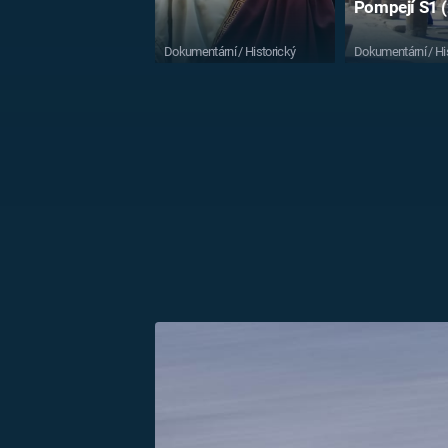
Pompejí S1 (
Dokumentární / Historický
Dokumentární / Hi