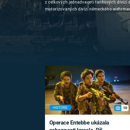
z celkových jednadvaceti tankových divizí 
MARIE TEREZIE
motorizovaných divizí německého wehrmac
ADOLF HITLER
NAPOLEON
na Sovětský svaz. Plán pojmenovaný Barba
BONAPARTE
ATENTÁT NA
s obsazením území, na kterém žilo více než
REINHARDA
obyvatel.
BRITSKÁ
HEYDRICHA
KRÁLOVSKÁ
RODINA
PRVNÍ SVĚTOVÁ
VÁLKA
10
HISTORIE
Operace Entebbe ukázala