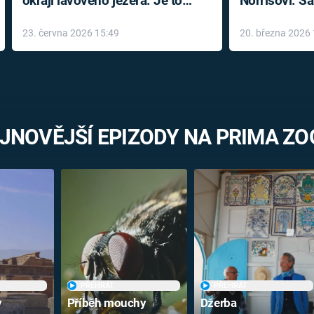
okraji lávového jezera. Je to
Norrisovi. S
jako pohled do Slunce, hlásil
23. června 2026 15:49
20. března 2026 
vzrušeně
JNOVĚJŠÍ EPIZODY NA PRIMA Z
PŘEHRÁT
PŘEHRÁT
y
Příběh mouchy
Džerba