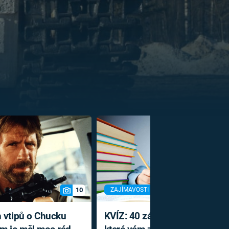
US
RSUS
ZE A
10
ZAJÍMAVOSTI
h vtipů o Chucku
KVÍZ: 40 záludných otázek,