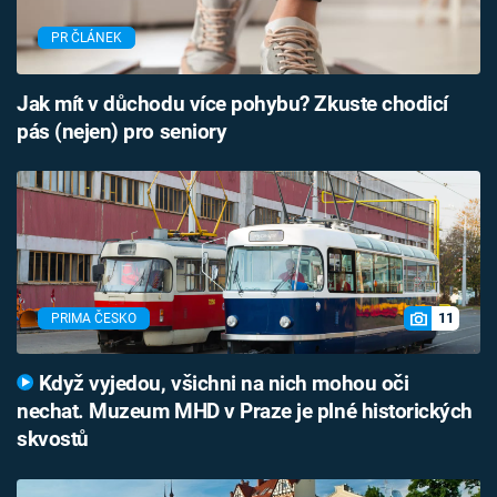
PR ČLÁNEK
Jak mít v důchodu více pohybu? Zkuste chodicí
pás (nejen) pro seniory
11
PRIMA ČESKO
Když vyjedou, všichni na nich mohou oči
nechat. Muzeum MHD v Praze je plné historických
skvostů