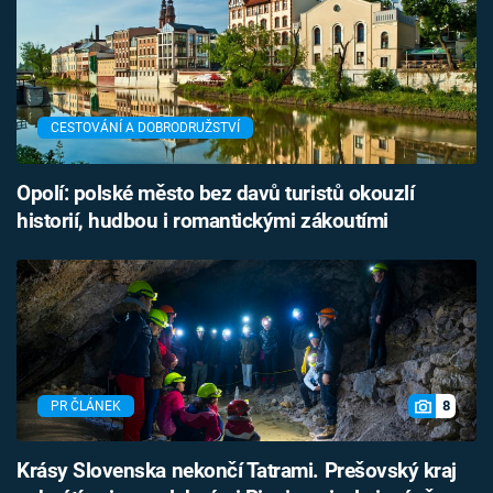
CESTOVÁNÍ A DOBRODRUŽSTVÍ
Opolí: polské město bez davů turistů okouzlí
historií, hudbou i romantickými zákoutími
8
PR ČLÁNEK
Krásy Slovenska nekončí Tatrami. Prešovský kraj