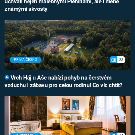
uchvátí nejen malebnými Pieninami, ale i méně
známými skvosty
23
PRIMA ČESKO
Vrch Háj u Aše nabízí pohyb na čerstvém
vzduchu i zábavu pro celou rodinu! Co víc chtít?