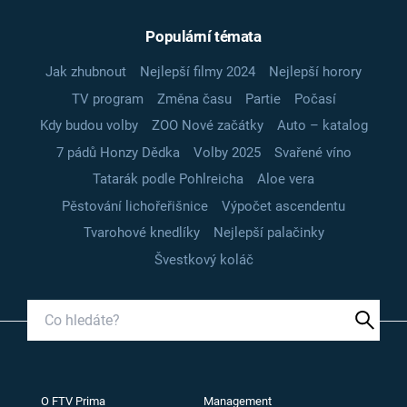
Populární témata
Jak zhubnout
Nejlepší filmy 2024
Nejlepší horory
TV program
Změna času
Partie
Počasí
Kdy budou volby
ZOO Nové začátky
Auto – katalog
7 pádů Honzy Dědka
Volby 2025
Svařené víno
Tatarák podle Pohlreicha
Aloe vera
Pěstování lichořeřišnice
Výpočet ascendentu
Tvarohové knedlíky
Nejlepší palačinky
Švestkový koláč
O FTV Prima
Management