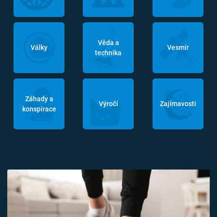
Věda a
Války
Vesmír
technika
Záhady a
Výročí
Zajímavosti
konspirace