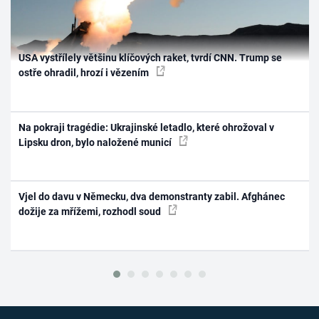
USA vystřílely většinu klíčových raket, tvrdí CNN. Trump se
ostře ohradil, hrozí i vězením
Na pokraji tragédie: Ukrajinské letadlo, které ohrožoval v
Lipsku dron, bylo naložené municí
Vjel do davu v Německu, dva demonstranty zabil. Afghánec
dožije za mřížemi, rozhodl soud