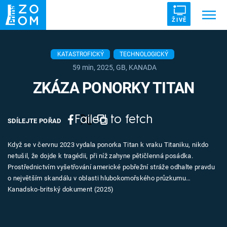
ŽIVĚ
Trendy:
ZRÁDCI
UFO
DRUHÁ SVĚTOVÁ VÁLKA
KATASTROFICKÝ
TECHNOLOGICKÝ
59 min, 2025, GB, KANADA
ZÁHADY
VETŘELCI DÁVNOVĚKU
ZKÁZA PONORKY TITAN
Failed to fetch
SDÍLEJTE POŘAD
Témata
Když se v červnu 2023 vydala ponorka Titan k vraku Titaniku, nikdo
netušil, že dojde k tragédii, při níž zahyne pětičlenná posádka.
Témata
Prostřednictvím vyšetřování americké pobřežní stráže odhalte pravdu
o největším skandálu v oblasti hlubokomořského průzkumu…
Pořady
Kanadsko-britský dokument (2025)
TV Program