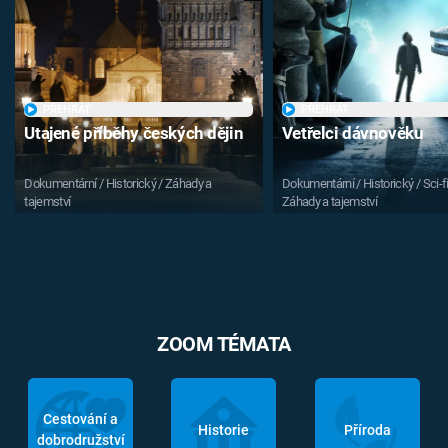
PŘEHRÁT
PŘEHRÁT
Utajené příběhy českých dějin
Vetřelci dávnověku
Dokumentární / Historický / Záhady a
Dokumentární / Historický / Sci-fi
tajemství
Záhady a tajemství
ZOOM TÉMATA
Cestování a
Historie
Příroda
dobrodružství