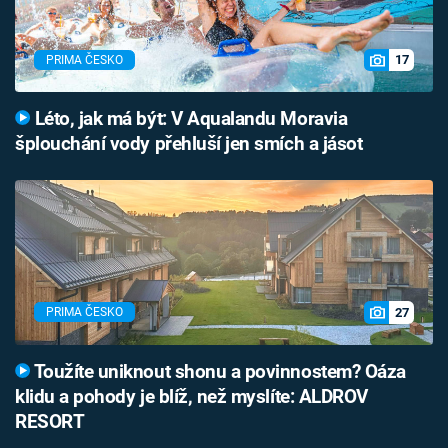
17
PRIMA ČESKO
Léto, jak má být: V Aqualandu Moravia
šplouchání vody přehluší jen smích a jásot
27
PRIMA ČESKO
Toužíte uniknout shonu a povinnostem? Oáza
klidu a pohody je blíž, než myslíte: ALDROV
RESORT