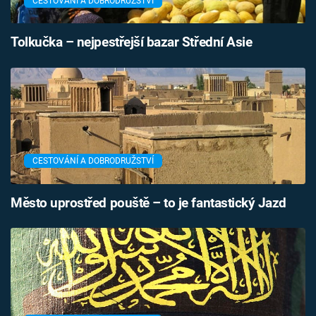
CESTOVÁNÍ A DOBRODRUŽSTVÍ
Tolkučka – nejpestřejší bazar Střední Asie
CESTOVÁNÍ A DOBRODRUŽSTVÍ
Město uprostřed pouště – to je fantastický Jazd