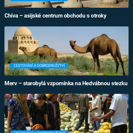
Chíva – asijské centrum obchodu s otroky
CESTOVÁNÍ A DOBRODRUŽSTVÍ
Merv – starobylá vzpomínka na Hedvábnou stezku