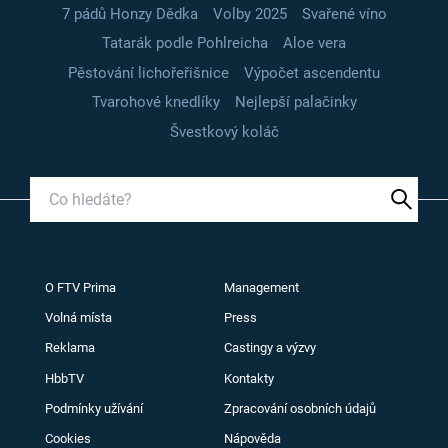
7 pádů Honzy Dědka
Volby 2025
Svařené víno
Tatarák podle Pohlreicha
Aloe vera
Pěstování lichořeřišnice
Výpočet ascendentu
Tvarohové knedlíky
Nejlepší palačinky
Švestkový koláč
O FTV Prima
Management
Volná místa
Press
Reklama
Castingy a výzvy
HbbTV
Kontakty
Podmínky užívání
Zpracování osobních údajů
Cookies
Nápověda