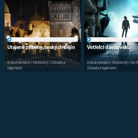
PŘEHRÁT
PŘEHRÁT
Utajené příběhy českých dějin
Vetřelci dávnověku
Dokumentární / Historický / Záhady a
Dokumentární / Historický / Sci-fi
tajemství
Záhady a tajemství