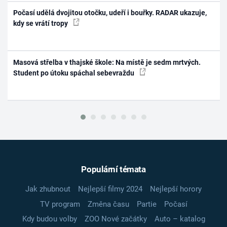
Počasí udělá dvojitou otočku, udeří i bouřky. RADAR ukazuje,
kdy se vrátí tropy
Masová střelba v thajské škole: Na místě je sedm mrtvých.
Student po útoku spáchal sebevraždu
Populární témata
Jak zhubnout
Nejlepší filmy 2024
Nejlepší horory
TV program
Změna času
Partie
Počasí
Kdy budou volby
ZOO Nové začátky
Auto – katalog