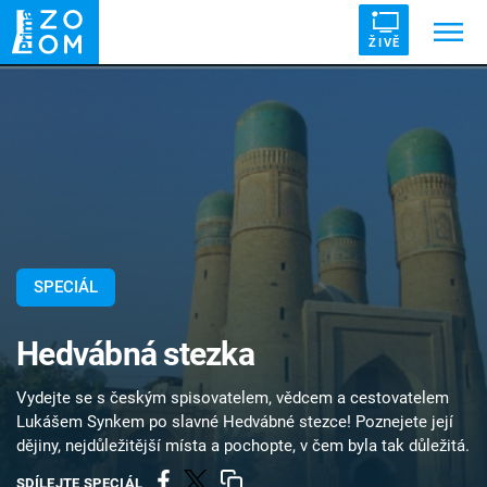
ŽIVĚ
Trendy:
ZRÁDCI
UFO
DRUHÁ SVĚTOVÁ VÁLKA
ZÁHADY
VETŘELCI DÁVNOVĚKU
SPECIÁL
Témata
Hedvábná stezka
Témata
Vydejte se s českým spisovatelem, vědcem a cestovatelem
Pořady
Lukášem Synkem po slavné Hedvábné stezce! Poznejete její
dějiny, nejdůležitější místa a pochopte, v čem byla tak důležitá.
TV Program
SDÍLEJTE SPECIÁL