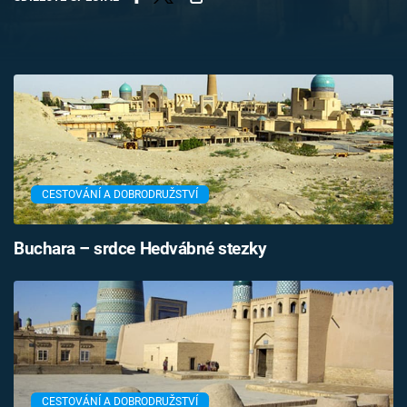
Časopis
Sledujte prima+
Přihlášení
Sledujte nás
CESTOVÁNÍ A DOBRODRUŽSTVÍ
Buchara – srdce Hedvábné stezky
CESTOVÁNÍ A DOBRODRUŽSTVÍ