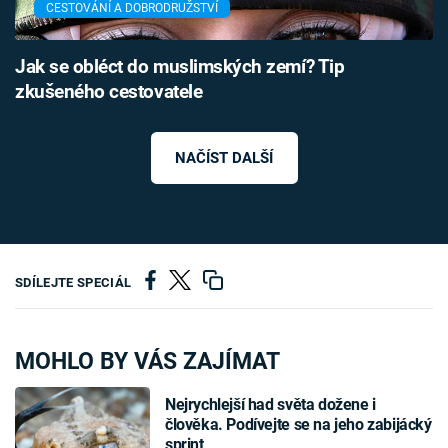
CESTOVÁNÍ A DOBRODRUŽSTVÍ
Jak se obléct do muslimských zemí? Tip
zkušeného cestovatele
NAČÍST DALŠÍ
SDÍLEJTE SPECIÁL
MOHLO BY VÁS ZAJÍMAT
Nejrychlejší had světa dožene i
člověka. Podívejte se na jeho zabijácký
sprint