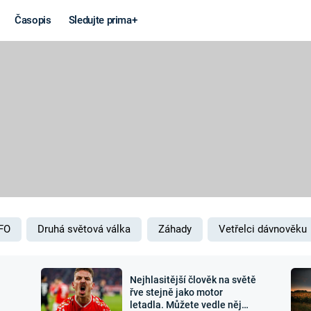
Časopis
Sledujte prima+
Věda a
Války
technika
STUDENÁ V
KORONAVIRUS
VÁLKA VE
VIETNAMU
VESMÍR
VÁLEČNÉ FI
MARS
SERIÁLY
FO
Druhá světová válka
Záhady
Vetřelci dávnověku
Nejhlasitější člověk na světě
Záhady a
Zajímav
řve stejně jako motor
letadla. Můžete vedle něj
konspirace