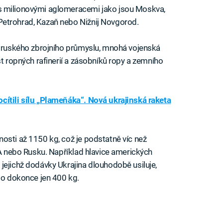
s milionovými aglomeracemi jako jsou Moskva,
Petrohrad, Kazaň nebo Nižnij Novgorod.
t ruského zbrojního průmyslu, mnohá vojenská
st ropných rafinerií a zásobníků ropy a zemního
cítili sílu „Plameňáka“. Nová ukrajinská raketa
osti až 1150 kg, což je podstatně víc než
SA nebo Rusku. Například hlavice amerických
jejichž dodávky Ukrajina dlouhodobě usiluje,
 to dokonce jen 400 kg.