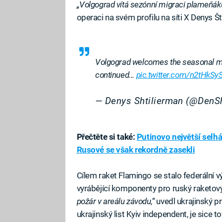
„Volgograd vítá sezónní migraci plameňáků 
operaci na svém profilu na síti X Denys Š
Volgograd welcomes the seasonal mig
continued...
pic.twitter.com/n2tHkS
— Denys Shtilierman (@DenS
Přečtěte si také:
Putinovo největší selhá
Rusové se však rekordně zasekli
Cílem raket Flamingo se stalo federální v
vyrábějící komponenty pro ruský raketo
požár v areálu závodu,“
uvedl ukrajinský p
ukrajinský list Kyiv independent, je sice 