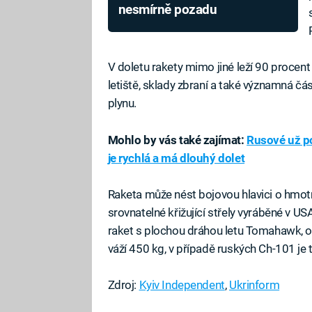
nesmírně pozadu
V doletu rakety mimo jiné leží 90 procen
letiště, sklady zbraní a také významná čá
plynu.
Mohlo by vás také zajímat:
Rusové už po
je rychlá a má dlouhý dolet
Raketa může nést bojovou hlavici o hmotn
srovnatelné křižující střely vyráběné v U
raket s plochou dráhou letu Tomahawk, o 
váží 450 kg, v případě ruských Ch-101 je
Zdroj:
Kyiv Independent
,
Ukrinform