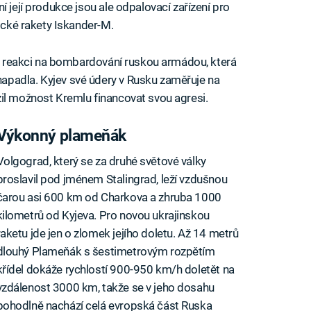
í její produkce jsou ale odpalovací zařízení pro
tické rakety Iskander-M.
u v reakci na bombardování ruskou armádou, která
apadla. Kyjev své údery v Rusku zaměřuje na
il možnost Kremlu financovat svou agresi.
Výkonný plameňák
Volgograd, který se za druhé světové války
proslavil pod jménem Stalingrad, leží vzdušnou
čarou asi 600 km od Charkova a zhruba 1000
kilometrů od Kyjeva. Pro novou ukrajinskou
raketu jde jen o zlomek jejího doletu. Až 14 metrů
dlouhý Plameňák s šestimetrovým rozpětím
křídel dokáže rychlostí 900-950 km/h doletět na
vzdálenost 3000 km, takže se v jeho dosahu
pohodlně nachází celá evropská část Ruska