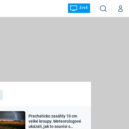
ŽIVĚ
Vyhledávání
Můj p
Prima+
ÁLKA
CNN Prima NEWS
Prima FRESH
Prima LIVING
LMY A
Prima Ženy
Prima LAJK
Prachaticko zasáhly 10 cm
osti
velké kroupy. Meteorologové
Sledujte nás
ukázali, jak to souvisí s