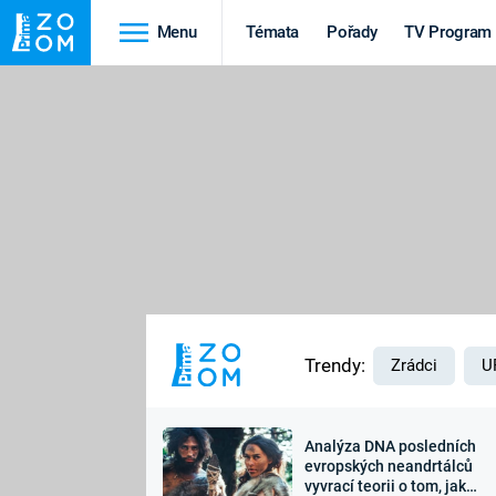
Menu
Témata
Pořady
TV Program
Cestování
Historie
HRADY A ZÁMKY
VIKINGOVÉ
HEDVÁBNÁ STEZKA
EPIDEMIE A
PANDEMIE
PŘÍRODA
STAROVĚKÝ EGYPT
Trendy:
Zrádci
U
Analýza DNA posledních
Druhá
Výročí
evropských neandrtálců
vyvrací teorii o tom, jak
světová válka