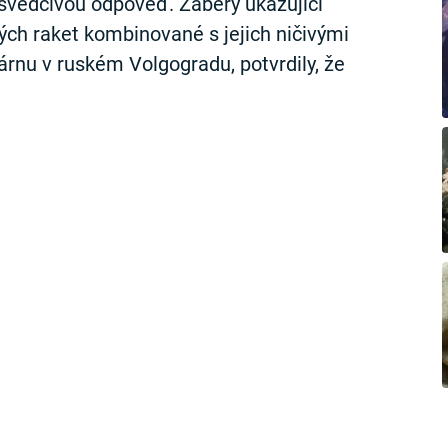
svědčivou odpověď. Záběry ukazující
ých raket kombinované s jejich ničivými
árnu v ruském Volgogradu, potvrdily, že