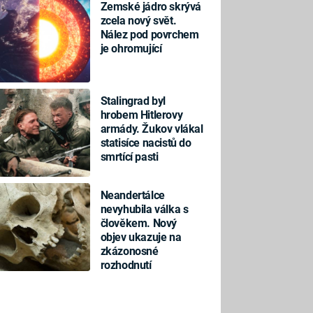
Zemské jádro skrývá
zcela nový svět.
Nález pod povrchem
je ohromující
Stalingrad byl
hrobem Hitlerovy
armády. Žukov vlákal
statisíce nacistů do
smrtící pasti
Neandertálce
nevyhubila válka s
člověkem. Nový
objev ukazuje na
zkázonosné
rozhodnutí