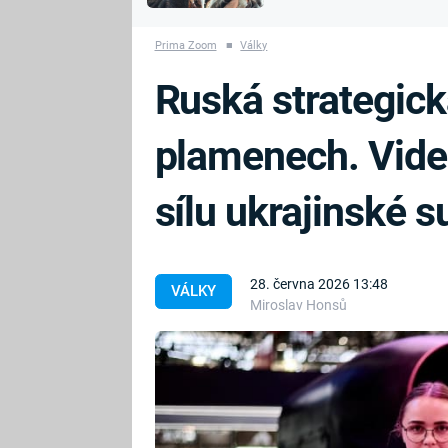
MARIE TEREZIE
vyhynuli
ADOLF HITLER
NAPOLEON
Prima Zoom
■
Války
BONAPARTE
ATENTÁT NA
Ruská strategick
REINHARDA
BRITSKÁ
HEYDRICHA
KRÁLOVSKÁ
plamenech. Vide
RODINA
PRVNÍ SVĚTOVÁ
VÁLKA
sílu ukrajinské 
28. června 2026 13:48
VÁLKY
Miroslav Honsů