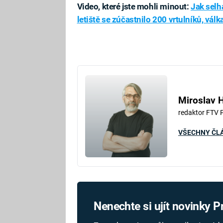
Video, které jste mohli minout:
Jak selha
letiště se zúčastnilo 200 vrtulníků, vál
Fa
Miroslav 
redaktor FTV 
VŠECHNY ČL
Nenechte si ujít novinky 