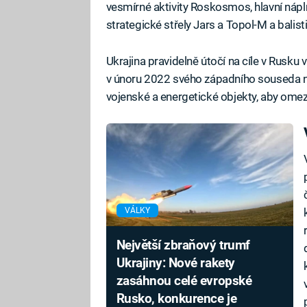
vesmírné aktivity Roskosmos, hlavní nápln
strategické střely Jars a Topol-M a balis
Ukrajina pravidelně útočí na cíle v Rusk
v únoru 2022 svého západního souseda n
vojenské a energetické objekty, aby omez
VÁLKY
Největší zbraňový trumf
Ukrajiny: Nové rakety
zasáhnou celé evropské
Rusko, konkurence je