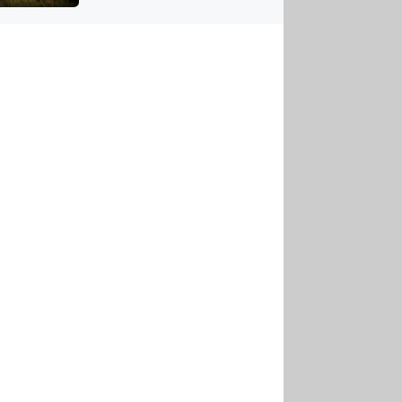
US
tornádem
RSUS
ZE A