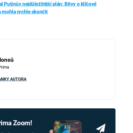
l Putinův nejdůležitější plán: Bitvy o klíčové
ka mohla rychle skončit
iled to fetch
Honsů
Prima
ÁNKY AUTORA
Prima Zoom!