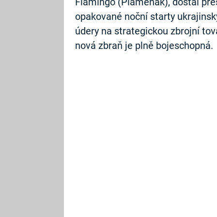
Flamingo (Plameňák), dostal pře
opakované noční starty ukrajinsk
údery na strategickou zbrojní tov
nová zbraň je plně bojeschopná.