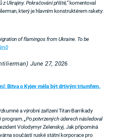
z Ukrajiny. Pokračování příště,“
komentoval
tilerman, který je hlavním konstruktérem rakety:
ration of flamingos from Ukraine. To be
ySm0
htilierman)
June 27, 2026
ní: Bitva o Kyjev měla být drtivým triumfem,
ýzkumné a výrobní zařízení Titan-Barrikady
vý program.
„Po potvrzených úderech následoval
rezident Volodymyr Zelenskyj. Jak připomíná
továrna součástí ruské státní korporace pro