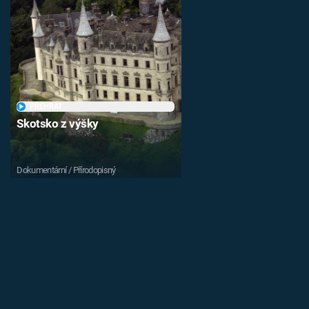
PŘEHRÁT
Skotsko z výšky
Dokumentární / Přírodopisný