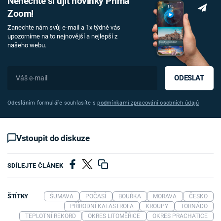
Nenechte si ujít novinky Prima
Zoom!
Zanechte nám svůj e-mail a 1x týdně vás
upozorníme na to nejnovější a nejlepší z
našeho webu.
ODESLAT
Odesláním formuláře souhlasíte s
podmínkami zpracování osobních údajů
Vstoupit do diskuze
SDÍLEJTE ČLÁNEK
ŠTÍTKY
ŠUMAVA
POČASÍ
BOUŘKA
MORAVA
ČESKO
PŘÍRODNÍ KATASTROFA
KROUPY
TORNÁDO
TEPLOTNÍ REKORD
OKRES LITOMĚŘICE
OKRES PRACHATICE