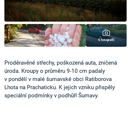
Časopis
Sledujte prima+
Přihlášení
6 fotografií
Sledujte nás
Proděravěné střechy, poškozená auta, zničená
úroda. Kroupy o průměru 9-10 cm padaly
v pondělí v malé šumavské obci Ratiborova
Lhota na Prachaticku. K jejich vzniku přispěly
speciální podmínky v podhůří Šumavy.