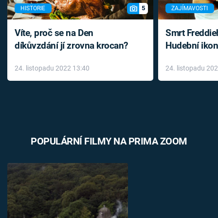
5
HISTORIE
ZAJÍMAVOSTI
Víte, proč se na Den
Smrt Freddie
díkůvzdání jí zrovna krocan?
Hudební ikon
až do konce 
24. listopadu 2022 13:40
24. listopadu 20
léky
POPULÁRNÍ FILMY NA PRIMA ZOOM