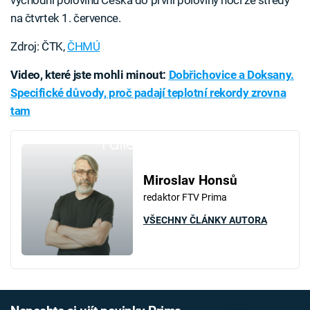
východní polovinu Česka do první poloviny noci ze středy
na čtvrtek 1. července.
Zdroj: ČTK,
ČHMÚ
Video, které jste mohli minout:
Dobřichovice a Doksany.
Specifické důvody, proč padají teplotní rekordy zrovna
tam
Failed to fetch
Miroslav Honsů
redaktor FTV Prima
VŠECHNY ČLÁNKY AUTORA