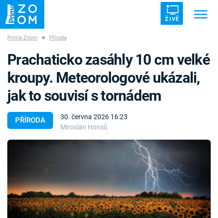
ŽIVĚ
Prima Zoom
■
Příroda
Trendy:
ZRÁDCI
UFO
DRUHÁ SVĚTOVÁ VÁLKA
Prachaticko zasáhly 10 cm velké
ZÁHADY
VETŘELCI DÁVNOVĚKU
kroupy. Meteorologové ukázali,
jak to souvisí s tornádem
30. června 2026 16:23
PŘÍRODA
Miroslav Honsů
Témata
Témata
Pořady
TV Program