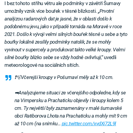
I bez tohoto střihu větru ale podmínky v závětří Šumavy
umožnily vznik více bouřek v těsné blízkosti.
„Prvotní
analýzou radarových dat je jasné, že v oblasti došlo k
podobnému jevu, jako v případě tornáda na Moravě v roce
2021. Došlo k vývoji velmi silných bouřek těsně u sebe a tyto
bouřky lokálně zesílily podmínky natolik, že se mohly
vyvinout v supercely a produkovat takto velké kroupy. Velmi
silné bouřky blízko sebe se vždy hodně ovlivňují,“
uvedli
meteorologové na sociálních sítích.
❗🫧Včerejší kroupy v Pošumaví měly až k 10 cm.
➡Analyzujeme situaci ze včerejšího odpoledne, kdy se
na Vimpersku a Prachaticku objevily i kroupy kolem 5
cm. Ty největší byly zaznamenány v malé šumavské
obci Ratiborova Lhota na Prachaticku a mohly mít 9 cm
až 10 cm (na snímku…
pic.twitter.com/xvdXi72L9l