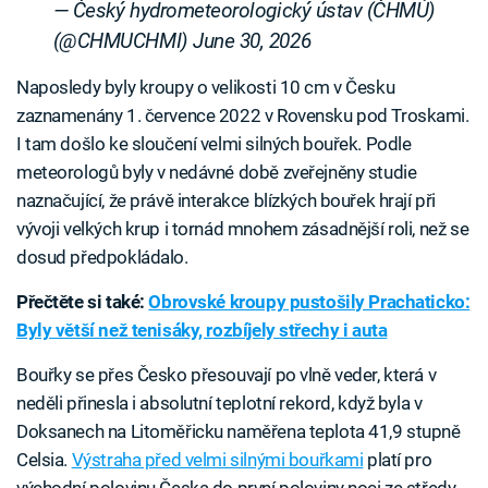
— Český hydrometeorologický ústav (ČHMÚ)
(@CHMUCHMI)
June 30, 2026
Naposledy byly kroupy o velikosti 10 cm v Česku
zaznamenány 1. července 2022 v Rovensku pod Troskami.
I tam došlo ke sloučení velmi silných bouřek. Podle
meteorologů byly v nedávné době zveřejněny studie
naznačující, že právě interakce blízkých bouřek hrají při
vývoji velkých krup i tornád mnohem zásadnější roli, než se
dosud předpokládalo.
Přečtěte si také:
Obrovské kroupy pustošily Prachaticko:
Byly větší než tenisáky, rozbíjely střechy i auta
Bouřky se přes Česko přesouvají po vlně veder, která v
neděli přinesla i absolutní teplotní rekord, když byla v
Doksanech na Litoměřicku naměřena teplota 41,9 stupně
Celsia.
Výstraha před velmi silnými bouřkami
platí pro