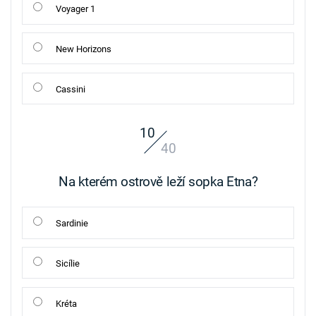
Voyager 1
New Horizons
Cassini
10
40
Na kterém ostrově leží sopka Etna?
Sardinie
Sicílie
Kréta