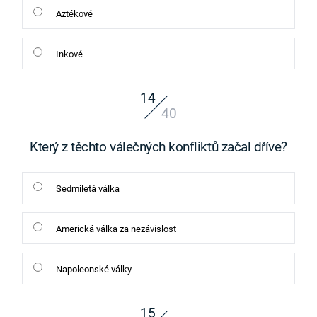
Aztékové
Inkové
14
40
Který z těchto válečných konfliktů začal dříve?
Sedmiletá válka
Americká válka za nezávislost
Napoleonské války
15