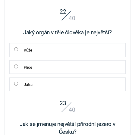
22
40
Jaký orgán v těle člověka je největší?
Kůže
Plíce
Játra
23
40
Jak se jmenuje největší přírodní jezero v
Česku?