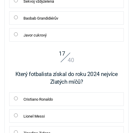
Sekvoj vždyzelená
Baobab Grandidiérův
Javor cukrový
17
40
Který fotbalista získal do roku 2024 nejvíce
Zlatých míčů?
Cristiano Ronaldo
Lionel Messi