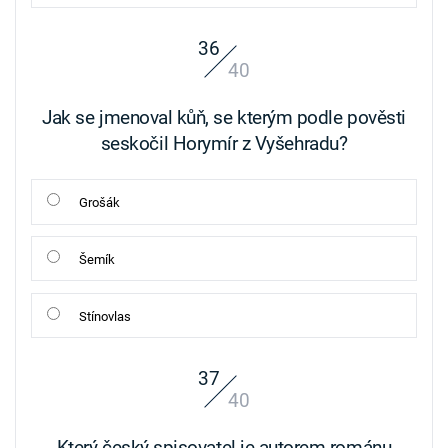
36
40
Jak se jmenoval kůň, se kterým podle pověsti
seskočil Horymír z Vyšehradu?
Grošák
Šemík
Stínovlas
37
40
Který český spisovatel je autorem románu