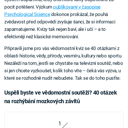
pocit potěšení. Výzkum
publikovaný v časopise
Psychological Science
dokonce prokázal, že pouhá
zvědavost před odpovědí zvyšuje šanci, že si informaci
zapamatujeme. Kvízy tak nejen baví, ale i učí – a to
efektivněji než klasické memorování.
Připravili jsme pro vás vědomostní kvíz se 40 otázkami z
oblasti historie, vědy, přírody, vesmíru, kultury nebo sportu.
Nezáleží na tom, jestli se chystáte na televizní soutěž, nebo
si jen chcete vyzkoušet, kolik toho víte – čeká vás výzva, u
které se rozhodně nudit nebudete. Tak se do toho pusťte:
Uspěli byste ve vědomostní soutěži? 40 otázek
na rozhýbání mozkových závitů
1