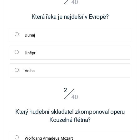
40
Která řeka je nejdelší v Evropě?
Dunaj
Dněpr
Volha
2
40
Který hudební skladatel zkomponoval operu
Kouzelná flétna?
Wolfgang Amadeus Mozart