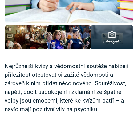
Časopis
Sledujte prima+
Přihlášení
6 fotografií
Sledujte nás
Nejrůznější kvízy a vědomostní soutěže nabízejí
příležitost otestovat si zažité vědomosti a
zároveň k nim přidat něco nového. Soutěživost,
napětí, pocit uspokojení i zklamání ze špatné
volby jsou emocemi, které ke kvízům patří – a
navíc mají pozitivní vliv na psychiku.