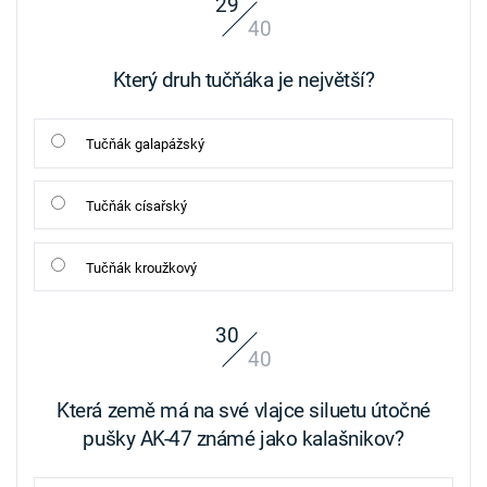
29
40
Který druh tučňáka je největší?
Tučňák galapážský
Tučňák císařský
Tučňák kroužkový
30
40
Která země má na své vlajce siluetu útočné
pušky AK-47 známé jako kalašnikov?