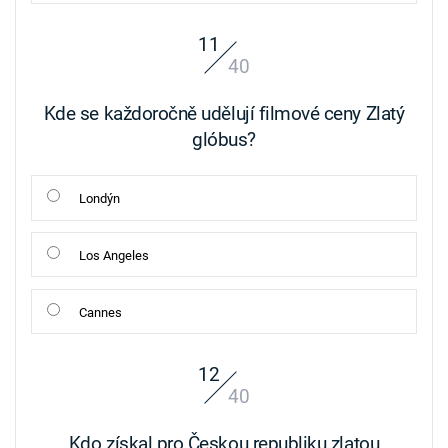
11
40
Kde se každoročně udělují filmové ceny Zlatý
glóbus?
Londýn
Los Angeles
Cannes
12
40
Kdo získal pro Českou republiku zlatou