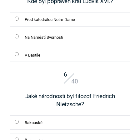
Kde byl popraven král Ludvík XVI.?
Před katedrálou Notre-Dame
Na Náměstí Svornosti
V Bastile
6
40
Jaké národnosti byl filozof Friedrich
Nietzsche?
Rakouské