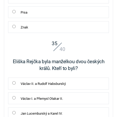
Prsa
Znak
35
40
Eliška Rejčka byla manželkou dvou českých
králů. Kteří to byli?
Václav II. a Rudolf Habsburský
Václav I. a Přemysl Otakar II.
Jan Lucemburský a Karel IV.