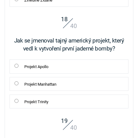
Zinedine Zidane
18
40
Jak se jmenoval tajný americký projekt, který
vedl k vytvoření první jaderné bomby?
Projekt Apollo
Projekt Manhattan
Projekt Trinity
19
40