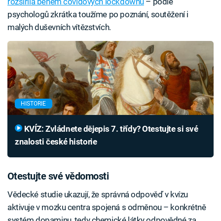
rozšířila během covidových lockdownů
– podle
psychologů zkrátka toužíme po poznání, soutěžení i
malých duševních vítězstvích.
HISTORIE
KVÍZ: Zvládnete dějepis 7. třídy? Otestujte si své
znalosti české historie
Otestujte své vědomosti
Vědecké studie ukazují, že správná odpověď v kvízu
aktivuje v mozku centra spojená s odměnou – konkrétně
systém dopaminu, tedy chemické látky odpovědné za