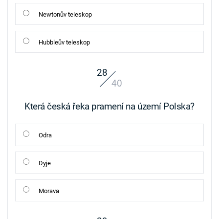
Newtonův teleskop
Hubbleův teleskop
28
40
Která česká řeka pramení na území Polska?
Odra
Dyje
Morava