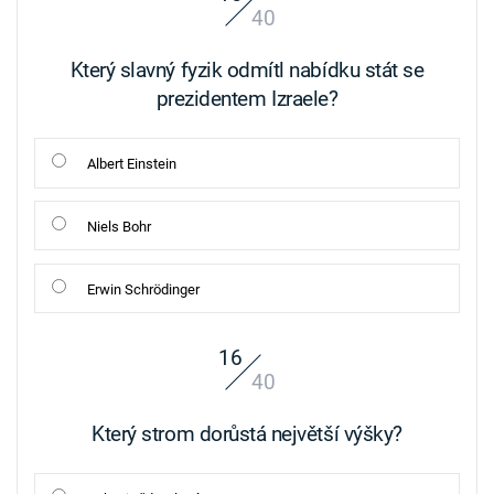
40
Který slavný fyzik odmítl nabídku stát se
prezidentem Izraele?
Albert Einstein
Niels Bohr
Erwin Schrödinger
16
40
Který strom dorůstá největší výšky?