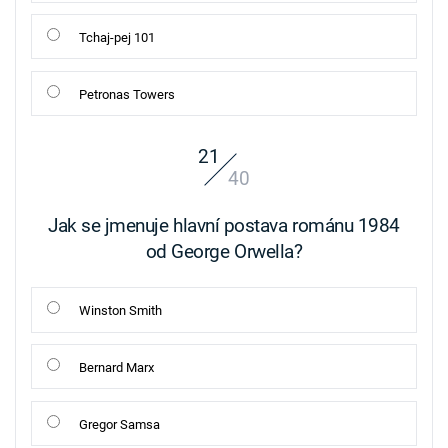
Tchaj-pej 101
Petronas Towers
21
40
Jak se jmenuje hlavní postava románu 1984
od George Orwella?
Winston Smith
Bernard Marx
Gregor Samsa