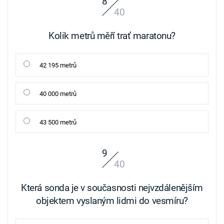
8
40
Kolik metrů měří trať maratonu?
42 195 metrů
40 000 metrů
43 500 metrů
9
40
Která sonda je v současnosti nejvzdálenějším
objektem vyslaným lidmi do vesmíru?