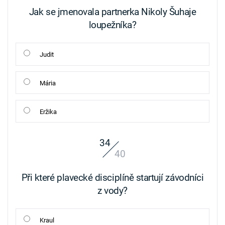
Jak se jmenovala partnerka Nikoly Šuhaje
loupežníka?
Judit
Mária
Eržika
34
40
Při které plavecké disciplíně startují závodníci
z vody?
Kraul