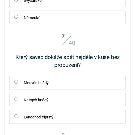
Švýcarské
Německé
7
40
Který savec dokáže spát nejdéle v kuse bez
probuzení?
Medvěd hnědý
Netopýr hnědý
Lenochod tříprstý