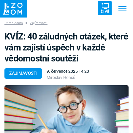
ŽIVĚ
Prima Zoom
■
Zajímavosti
Trendy:
ZRÁDCI
UFO
DRUHÁ SVĚTOVÁ VÁLKA
KVÍZ: 40 záludných otázek, které
ZÁHADY
VETŘELCI DÁVNOVĚKU
vám zajistí úspěch v každé
vědomostní soutěži
9. července 2025 14:20
ZAJÍMAVOSTI
Miroslav Honsů
Témata
Témata
Pořady
TV Program