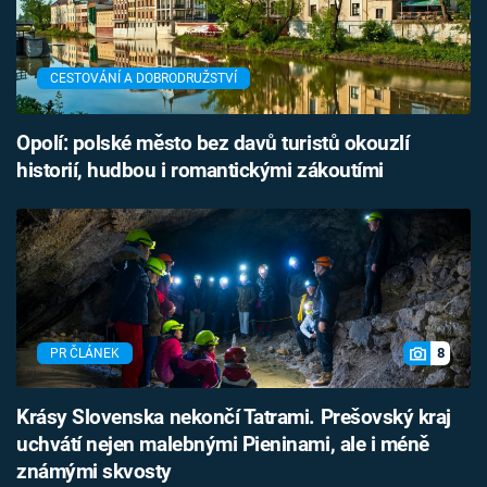
CESTOVÁNÍ A DOBRODRUŽSTVÍ
Opolí: polské město bez davů turistů okouzlí
historií, hudbou i romantickými zákoutími
8
PR ČLÁNEK
Krásy Slovenska nekončí Tatrami. Prešovský kraj
uchvátí nejen malebnými Pieninami, ale i méně
známými skvosty