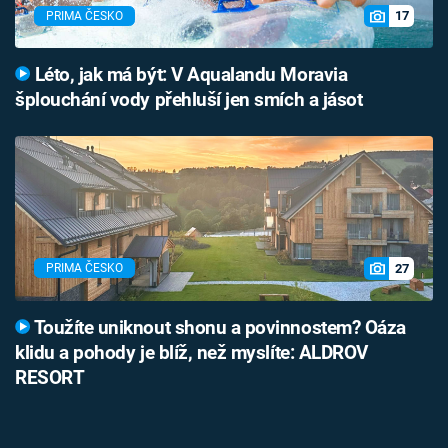
17
PRIMA ČESKO
Léto, jak má být: V Aqualandu Moravia
šplouchání vody přehluší jen smích a jásot
27
PRIMA ČESKO
Toužíte uniknout shonu a povinnostem? Oáza
klidu a pohody je blíž, než myslíte: ALDROV
RESORT