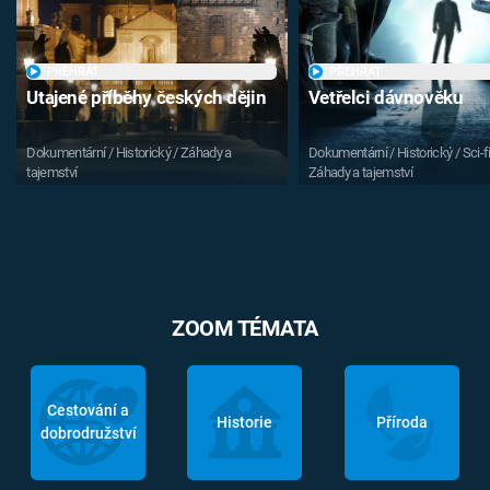
PŘEHRÁT
PŘEHRÁT
Utajené příběhy českých dějin
Vetřelci dávnověku
Dokumentární / Historický / Záhady a
Dokumentární / Historický / Sci-fi
tajemství
Záhady a tajemství
ZOOM TÉMATA
Cestování a
Historie
Příroda
dobrodružství