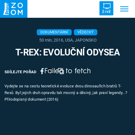
ŽIVĚ
Trendy:
ZRÁDCI
UFO
DRUHÁ SVĚTOVÁ VÁLKA
DOKUMENTÁRNÍ
VĚDECKÝ
50 min, 2016, USA, JAPONSKO
ZÁHADY
VETŘELCI DÁVNOVĚKU
T-REX: EVOLUČNÍ ODYSEA
Failed to fetch
SDÍLEJTE POŘAD
Témata
Vydejte se na cestu teoretické evoluce dvou dinosauřích bratrů T-
Rexů. Byl jejich druh opravdu tak mocný a děsivý, jak praví legendy...?
Témata
Přírodopisný dokument (2016)
Pořady
TV Program