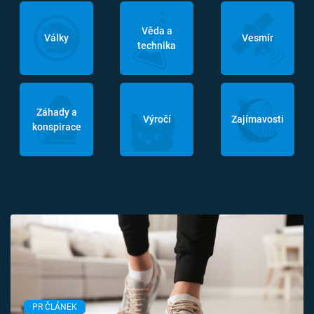
Věda a
Války
Vesmír
technika
Záhady a
Výročí
Zajímavosti
konspirace
PR ČLÁNEK