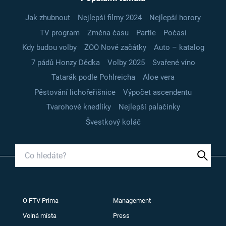
Jak zhubnout
Nejlepší filmy 2024
Nejlepší horory
TV program
Změna času
Partie
Počasí
Kdy budou volby
ZOO Nové začátky
Auto – katalog
7 pádů Honzy Dědka
Volby 2025
Svařené víno
Tatarák podle Pohlreicha
Aloe vera
Pěstování lichořeřišnice
Výpočet ascendentu
Tvarohové knedlíky
Nejlepší palačinky
Švestkový koláč
O FTV Prima
Management
Volná místa
Press