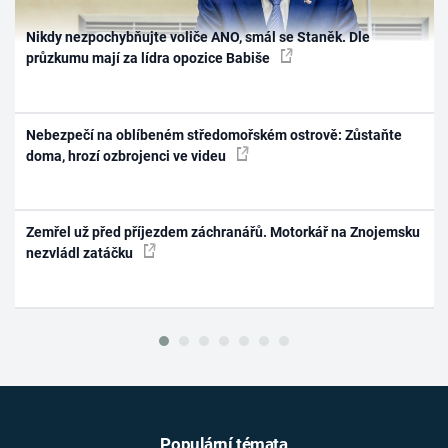
Nikdy nezpochybňujte voliče ANO, smál se Staněk. Dle
průzkumu mají za lídra opozice Babiše
Nebezpečí na oblíbeném středomořském ostrově: Zůstaňte
doma, hrozí ozbrojenci ve videu
Zemřel už před příjezdem záchranářů. Motorkář na Znojemsku
nezvládl zatáčku
Populární témata