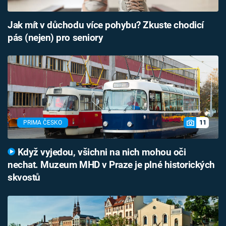
Jak mít v důchodu více pohybu? Zkuste chodicí
pás (nejen) pro seniory
11
PRIMA ČESKO
Když vyjedou, všichni na nich mohou oči
nechat. Muzeum MHD v Praze je plné historických
skvostů