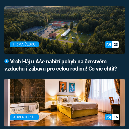
23
PRIMA ČESKO
Vrch Háj u Aše nabízí pohyb na čerstvém
vzduchu i zábavu pro celou rodinu! Co víc chtít?
16
ADVERTORIÁL