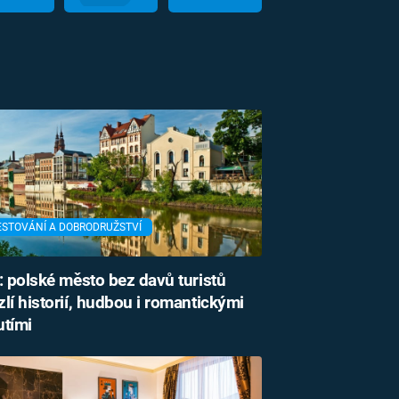
ESTOVÁNÍ A DOBRODRUŽSTVÍ
: polské město bez davů turistů
lí historií, hudbou i romantickými
utími