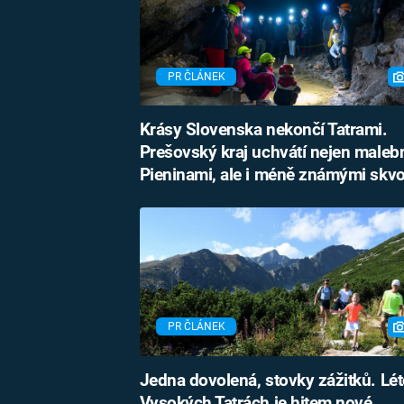
PR ČLÁNEK
Krásy Slovenska nekončí Tatrami.
Prešovský kraj uchvátí nejen male
Pieninami, ale i méně známými skv
PR ČLÁNEK
Jedna dovolená, stovky zážitků. Lét
Vysokých Tatrách je hitem nové