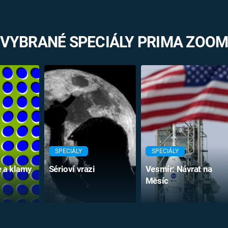
VYBRANÉ SPECIÁLY PRIMA ZOO
SPECIÁLY
SPECIÁLY
e a klamy
Sérioví vrazi
Vesmír: Návrat na
Měsíc