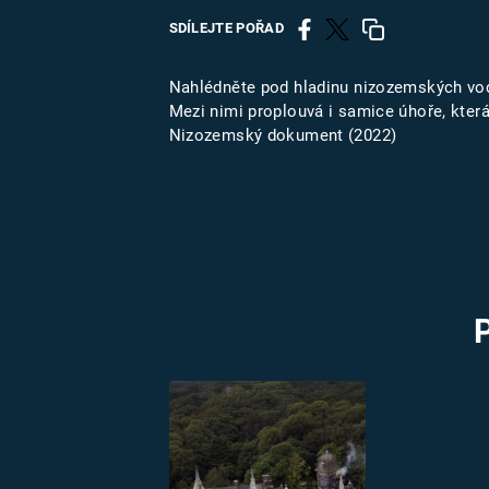
MARIE TEREZIE
SDÍLEJTE POŘAD
ADOLF HITLER
NAPOLEON
BONAPARTE
ATENTÁT NA
Nahlédněte pod hladinu nizozemských vodn
REINHARDA
Mezi nimi proplouvá i samice úhoře, kter
BRITSKÁ
HEYDRICHA
Nizozemský dokument (2022)
KRÁLOVSKÁ
RODINA
PRVNÍ SVĚTOVÁ
VÁLKA