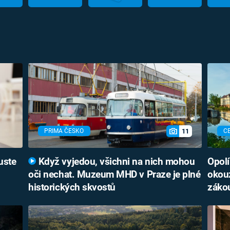
11
PRIMA ČESKO
C
uste
Když vyjedou, všichni na nich mohou
Opolí
oči nechat. Muzeum MHD v Praze je plné
okouz
historických skvostů
záko