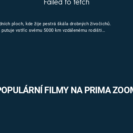
Failed to fetch
FILMY VERS
REALITA
UFO A
MIMOZEMŠŤANÉ
HORORY VE
ích ploch, kde žije pestrá škála drobných živočichů.
REALITA
UTAJENÉ PŘÍBĚHY
á putuje vstříc svému 5000 km vzdálenému rodišti…
ČESKÝCH DĚJIN
OPTICKÉ ILU
KLAMY
ALTERNATIVNÍ
HISTORIE
POPULÁRNÍ FILMY NA PRIMA ZOO