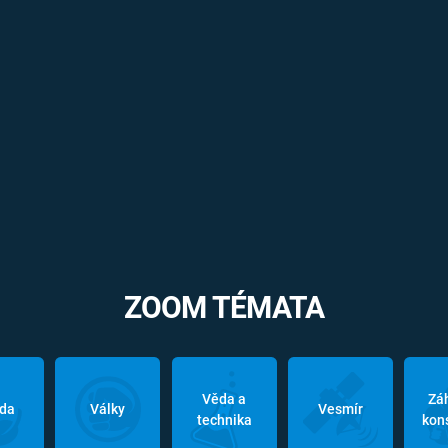
ZOOM TÉMATA
Věda a
Zá
oda
Války
Vesmír
technika
kon