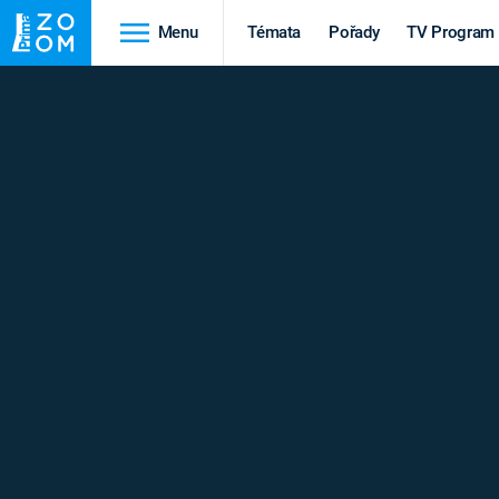
Menu
Témata
Pořady
TV Program
Cestování
Historie
HRADY A ZÁMKY
VIKINGOVÉ
HEDVÁBNÁ STEZKA
EPIDEMIE A
PANDEMIE
PŘÍRODA
STAROVĚKÝ EGYPT
Druhá
Výročí
světová válka