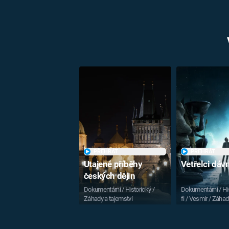
PŘEHRÁT
PŘEHRÁT
Utajené příběhy
Vetřelci dá
českých dějin
Dokumentární / Historický /
Dokumentární / His
Záhady a tajemství
fi / Vesmír / Záhad