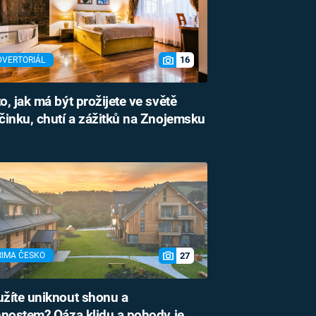
16
DVERTORIÁL
o, jak má být prožijete ve světě
inku, chutí a zážitků na Znojemsku
27
RIMA ČESKO
žíte uniknout shonu a
nostem? Oáza klidu a pohody je