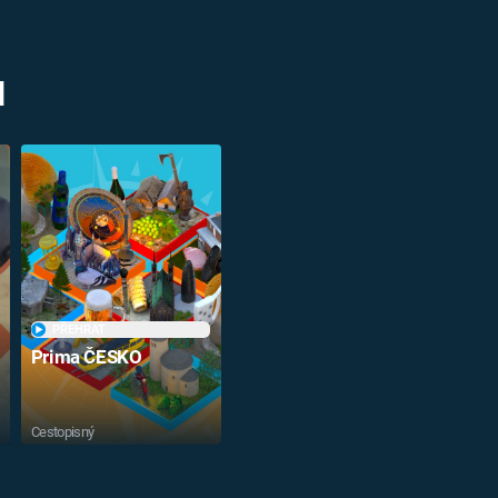
M
PŘEHRÁT
Prima ČESKO
Cestopisný