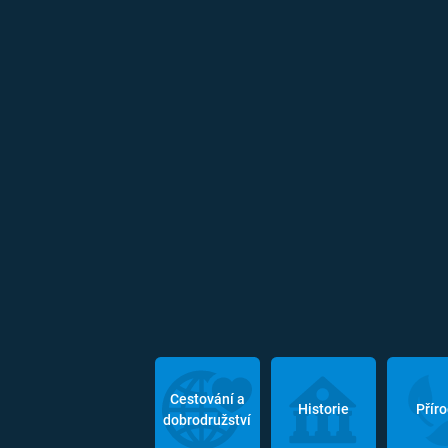
Cestování a
Historie
Přír
dobrodružství