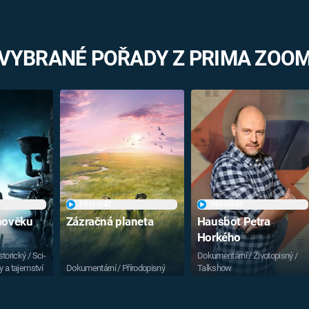
VYBRANÉ POŘADY Z PRIMA ZOO
PŘEHRÁT
PŘEHRÁT
vnověku
Zázračná planeta
Hausbot Petra
Horkého
torický / Sci-
Dokumentární / Životopisný /
y a tajemství
Dokumentární / Přírodopisný
Talkshow