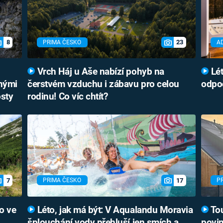
8
23
PRIMA ČESKO
A
Vrch Háj u Aše nabízí pohyb na
Lét
bnými
čerstvém vzduchu i zábavu pro celou
odpoč
osty
rodinu! Co víc chtít?
7
17
PRIMA ČESKO
P
o ve
Léto, jak má být: V Aqualandu Moravia
Tou
šplouchání vody přehluší jen smích a
povin