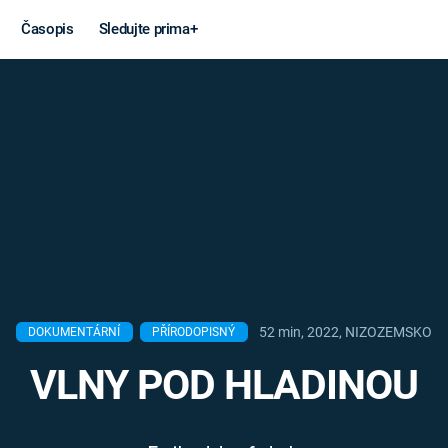
Časopis
Sledujte prima+
Věda a
Války
technika
STUDENÁ V
KORONAVIRUS
VÁLKA VE
VIETNAMU
VESMÍR
VÁLEČNÉ FI
MARS
SERIÁLY
52 min, 2022, NIZOZEMSKO
DOKUMENTÁRNÍ
PŘÍRODOPISNÝ
VLNY POD HLADINOU
Záhady a
Zajímav
konspirace