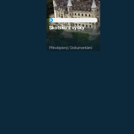
PŘEHRÁT
Skotsko z výšky
Přírodopisný / Dokumentární