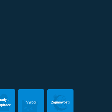
hady a
Výročí
Zajímavosti
spirace