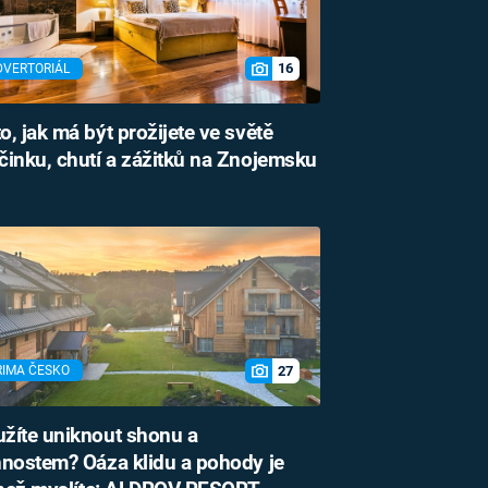
16
DVERTORIÁL
o, jak má být prožijete ve světě
inku, chutí a zážitků na Znojemsku
27
RIMA ČESKO
žíte uniknout shonu a
nostem? Oáza klidu a pohody je