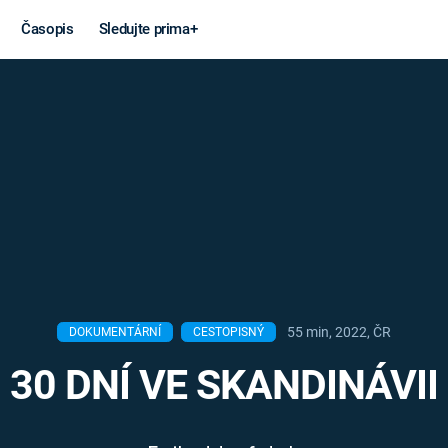
Časopis
Sledujte prima+
Věda a
Války
technika
STUDENÁ V
KORONAVIRUS
VÁLKA VE
VIETNAMU
VESMÍR
VÁLEČNÉ FI
MARS
SERIÁLY
55 min, 2022, ČR
DOKUMENTÁRNÍ
CESTOPISNÝ
30 DNÍ VE SKANDINÁVII
Záhady a
Zajímav
konspirace