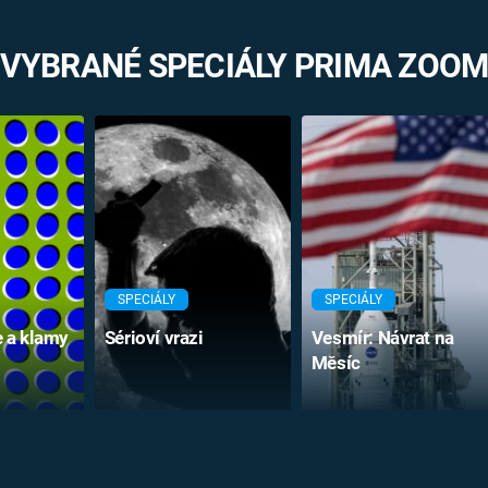
VYBRANÉ SPECIÁLY PRIMA ZOO
SPECIÁLY
SPECIÁLY
e a klamy
Sérioví vrazi
Vesmír: Návrat na
Měsíc