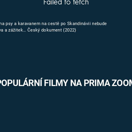
Failed to fetch
FILMY VERS
REALITA
UFO A
MIMOZEMŠŤANÉ
HORORY VE
ma psy a karavanem na cestě po Skandinávii nebude
REALITA
UTAJENÉ PŘÍBĚHY
zva a zážitek… Český dokument (2022)
ČESKÝCH DĚJIN
OPTICKÉ ILU
KLAMY
ALTERNATIVNÍ
HISTORIE
POPULÁRNÍ FILMY NA PRIMA ZOO