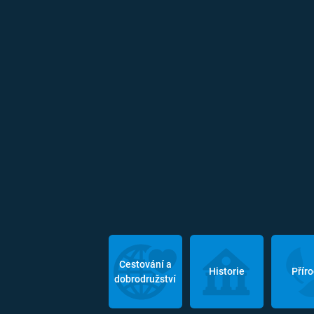
Cestování a
Historie
Přír
dobrodružství