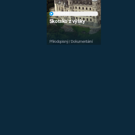
PŘEHRÁT
Skotsko z výšky
Přírodopisný / Dokumentární