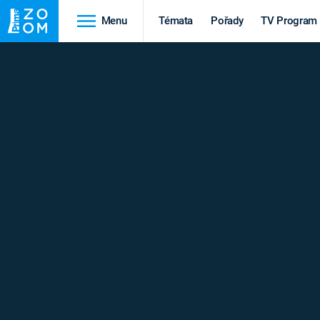
Menu
Témata
Pořady
TV Program
Cestování
Historie
HRADY A ZÁMKY
VIKINGOVÉ
HEDVÁBNÁ STEZKA
EPIDEMIE A
PANDEMIE
PŘÍRODA
STAROVĚKÝ EGYPT
Druhá
Výročí
světová válka