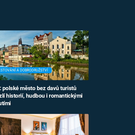
ESTOVÁNÍ A DOBRODRUŽSTVÍ
: polské město bez davů turistů
lí historií, hudbou i romantickými
utími