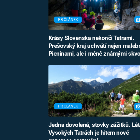
PR ČLÁNEK
Krásy Slovenska nekončí Tatrami.
Prešovský kraj uchvátí nejen male
Pieninami, ale i méně známými skv
PR ČLÁNEK
Jedna dovolená, stovky zážitků. Lét
Vysokých Tatrách je hitem nové