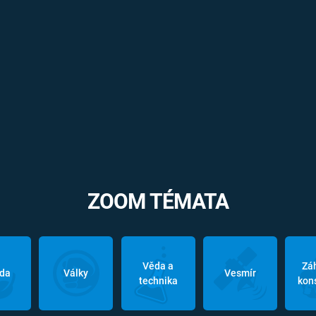
ZOOM TÉMATA
Věda a
Zá
oda
Války
Vesmír
technika
kon