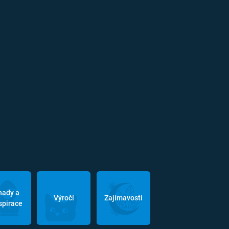
hady a
Výročí
Zajímavosti
spirace