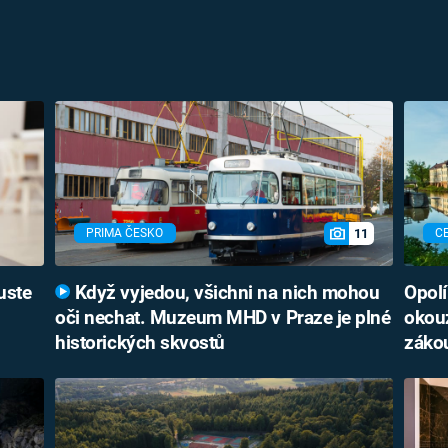
11
PRIMA ČESKO
C
uste
Když vyjedou, všichni na nich mohou
Opolí
oči nechat. Muzeum MHD v Praze je plné
okouz
historických skvostů
záko