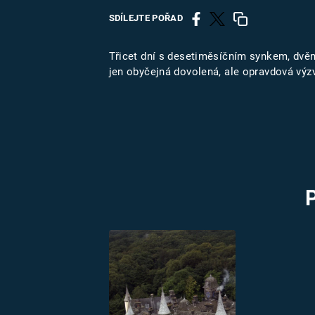
MARIE TEREZIE
SDÍLEJTE POŘAD
ADOLF HITLER
NAPOLEON
BONAPARTE
ATENTÁT NA
Třicet dní s desetiměsíčním synkem, dvě
REINHARDA
jen obyčejná dovolená, ale opravdová vý
BRITSKÁ
HEYDRICHA
KRÁLOVSKÁ
RODINA
PRVNÍ SVĚTOVÁ
VÁLKA