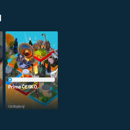
M
PŘEHRÁT
Prima ČESKO
Cestopisný