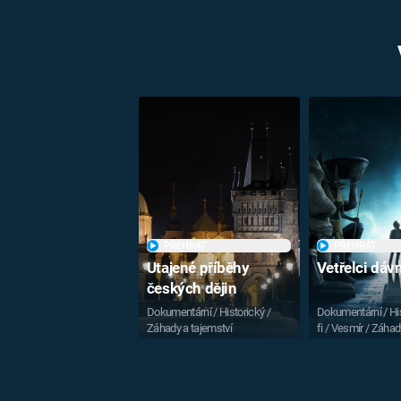
PŘEHRÁT
PŘEHRÁT
Utajené příběhy
Vetřelci dá
českých dějin
Dokumentární / Historický /
Dokumentární / His
Záhady a tajemství
fi / Vesmír / Záhad