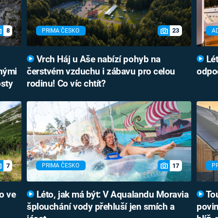
8
23
PRIMA ČESKO
A
Vrch Háj u Aše nabízí pohyb na
Lét
bnými
čerstvém vzduchu i zábavu pro celou
odpoč
osty
rodinu! Co víc chtít?
7
17
PRIMA ČESKO
P
o ve
Léto, jak má být: V Aqualandu Moravia
Tou
šplouchání vody přehluší jen smích a
povin