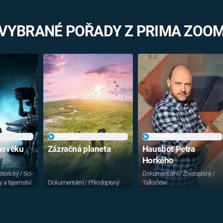
VYBRANÉ POŘADY Z PRIMA ZOO
PŘEHRÁT
PŘEHRÁT
vnověku
Zázračná planeta
Hausbot Petra
Horkého
torický / Sci-
Dokumentární / Životopisný /
y a tajemství
Dokumentární / Přírodopisný
Talkshow