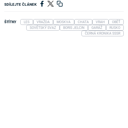
SDÍLEJTE ČLÁNEK
ŠTÍTKY
LES
VRAŽDA
MOSKVA
CHATA
VRAH
OBĚŤ
SOVĚTSKÝ SVAZ
BORIS JELCIN
GARÁŽ
RUSKO
ČERNÁ KRONIKA SSSR