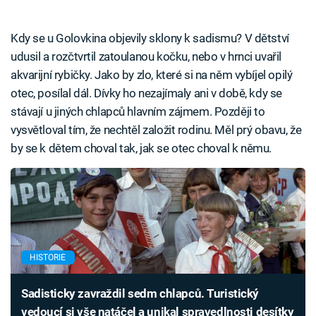
Kdy se u Golovkina objevily sklony k sadismu? V dětství
udusil a rozčtvrtil zatoulanou kočku, nebo v hrnci uvařil
akvarijní rybičky. Jako by zlo, které si na něm vybíjel opilý
otec, posílal dál. Dívky ho nezajímaly ani v době, kdy se
stávají u jiných chlapců hlavním zájmem. Později to
vysvětloval tím, že nechtěl založit rodinu. Měl prý obavu, že
by se k dětem choval tak, jak se otec choval k němu.
HISTORIE
Sadisticky zavraždil sedm chlapců. Turistický
vedoucí si vše natáčel a unikal spravedlnosti desítky