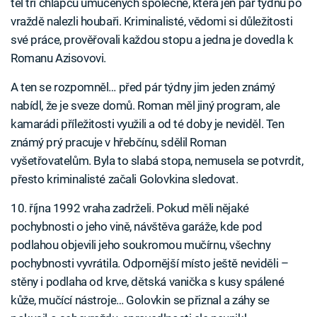
těl tří chlapců umučených společně, která jen pár týdnů po
vraždě nalezli houbaři. Kriminalisté, vědomi si důležitosti
své práce, prověřovali každou stopu a jedna je dovedla k
Romanu Azisovovi.
A ten se rozpomněl… před pár týdny jim jeden známý
nabídl, že je sveze domů. Roman měl jiný program, ale
kamarádi příležitosti využili a od té doby je neviděl. Ten
známý prý pracuje v hřebčínu, sdělil Roman
vyšetřovatelům. Byla to slabá stopa, nemusela se potvrdit,
přesto kriminalisté začali Golovkina sledovat.
10. října 1992 vraha zadrželi. Pokud měli nějaké
pochybnosti o jeho vině, návštěva garáže, kde pod
podlahou objevili jeho soukromou mučírnu, všechny
pochybnosti vyvrátila. Odpornější místo ještě neviděli –
stěny i podlaha od krve, dětská vanička s kusy spálené
kůže, mučící nástroje… Golovkin se přiznal a záhy se