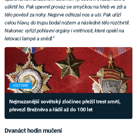
uškrtil ho. Pak upevnil provaz se smyčkou na hřeb ve zdi a
tělo pověsil za nohy. Nejprve odřezal nos a uši. Pak uřízl
celou hlavu, do trupu bodal nožem a následně tělo rozčtvrtil.
Nakonec vyřízl pohlavní orgány i vnitřnosti, které opekl na
letovací lampě a snědl.“
HISTORIE
Nejmazanější sovětský zločinec přežil trest smrti,
převezl Brežněva a řádil až do 100 let
Dvanáct hodin mučení