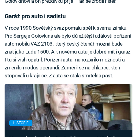
Golovkinovi a on přezdívku přijal. Tak se zrodil Fišer.
Garáž pro auto i sadistu
V roce 1990 Sovětský svaz pomalu spěl k svému zániku.
Pro Sergeje Golovkina ale bylo důležitější událostí pořízení
automobilu VAZ 2103, který český čtenář možná bude
znát jako Ladu 1500. A k novému autu je dobré mít i garáž.
I tu si vrah opatřil. Pořízení auta mu rozšířilo možnosti a
změnilo modus operandi. Zaměřil se na chlapce, kteří
stopovali u krajnice. Z auta se stala smrtelná past.
HISTORIE