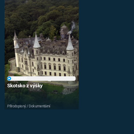
PŘEHRÁT
Skotsko z výšky
Přírodopisný / Dokumentární