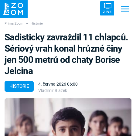
ŽIVĚ
Prima Zoom
■
Historie
Trendy:
ZRÁDCI
UFO
DRUHÁ SVĚTOVÁ VÁLKA
Sadisticky zavraždil 11 chlapců.
ZÁHADY
VETŘELCI DÁVNOVĚKU
Sériový vrah konal hrůzné činy
jen 500 metrů od chaty Borise
Jelcina
Témata
4. června 2026 06:00
HISTORIE
Vladimír Blažek
Témata
Pořady
TV Program