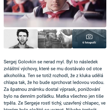
Časopis
Sledujte prima+
Přihlášení
6 fotografií
Sledujte nás
Sergej Golovkin se nerad myl. Byl to následek
zvláštní výchovy, které se mu dostávalo od otce
alkoholika. Ten se totiž rozhodl, že z kluka udělá
chlapa tak, že ho bude sprchovat ledovou vodou.
Za špatnou známku dostal výprask, ponižování
bylo na denním pořádku. Matka všechno jen tiše
trpěla. Ze Sergeje rostl tichý, uzavřený chlapec, ve