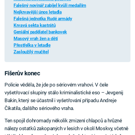
Falešný novinář zabíjel kvůli medailím
Nejkrvavější únos letadla
Falešná jednotka Rudé armády
Krvavá sekta kastrátů
Geniální padělatel bankovek
Masový vrah žen a dětí
Přestřelka v letadle
Zasloužilý mučitel
Fišerův konec
Policie věděla, že jde po sériovém vrahovi. V čele
vyšetřovací skupiny stálo kriminalistické eso – Jevgenij
Bakin, který se účastnil i vyšetřování případu Andreje
Čikatila, dalšího sériového vraha.
Ten spojil dohromady několik zmizení chlapců a hrůzné
nálezy ostatků zakopaných v lesích v okolí Moskvy, včetně