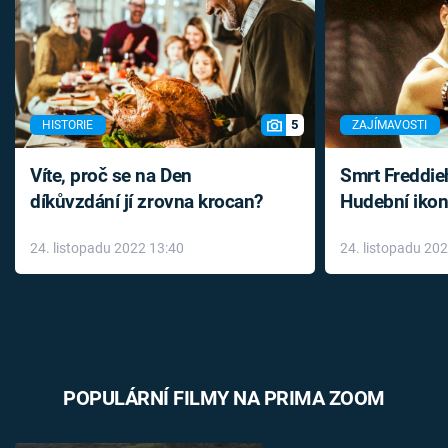
5
HISTORIE
ZAJÍMAVOSTI
Víte, proč se na Den
Smrt Freddie
díkůvzdání jí zrovna krocan?
Hudební ikon
až do konce 
24. listopadu 2022 13:40
24. listopadu 20
léky
POPULÁRNÍ FILMY NA PRIMA ZOOM