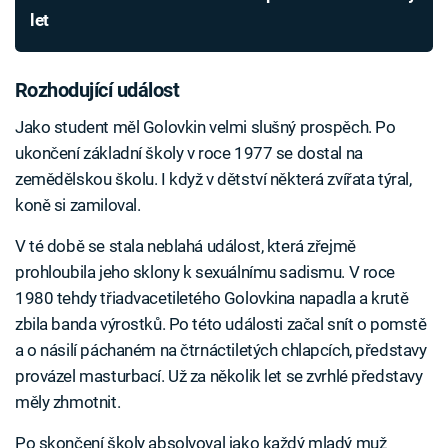
let
Rozhodující událost
Jako student měl Golovkin velmi slušný prospěch. Po
ukončení základní školy v roce 1977 se dostal na
zemědělskou školu. I když v dětství některá zvířata týral,
koně si zamiloval.
V té době se stala neblahá událost, která zřejmě
prohloubila jeho sklony k sexuálnímu sadismu. V roce
1980 tehdy třiadvacetiletého Golovkina napadla a krutě
zbila banda výrostků. Po této události začal snít o pomstě
a o násilí páchaném na čtrnáctiletých chlapcích, představy
provázel masturbací. Už za několik let se zvrhlé představy
měly zhmotnit.
Po skončení školy absolvoval jako každý mladý muž