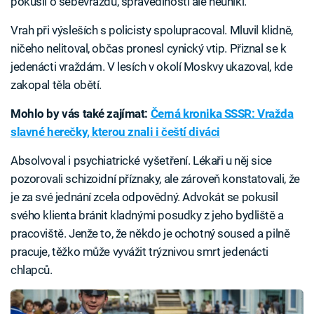
pokusil o sebevraždu, spravedlnosti ale neunikl.
Vrah při výsleších s policisty spolupracoval. Mluvil klidně,
ničeho nelitoval, občas pronesl cynický vtip. Přiznal se k
jedenácti vraždám. V lesích v okolí Moskvy ukazoval, kde
zakopal těla obětí.
Mohlo by vás také zajímat:
Černá kronika SSSR: Vražda
slavné herečky, kterou znali i čeští diváci
Absolvoval i psychiatrické vyšetření. Lékaři u něj sice
pozorovali schizoidní příznaky, ale zároveň konstatovali, že
je za své jednání zcela odpovědný. Advokát se pokusil
svého klienta bránit kladnými posudky z jeho bydliště a
pracoviště. Jenže to, že někdo je ochotný soused a pilně
pracuje, těžko může vyvážit trýznivou smrt jedenácti
chlapců.