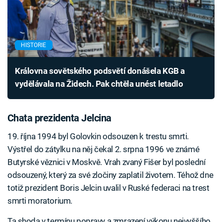
HISTORIE
Královna sovětského podsvětí donášela KGB a
vydělávala na Židech. Pak chtěla unést letadlo
Chata prezidenta Jelcina
19. října 1994 byl Golovkin odsouzen k trestu smrti.
Výstřel do zátylku na něj čekal 2. srpna 1996 ve známé
Butyrské věznici v Moskvě. Vrah zvaný Fišer byl poslední
odsouzený, který za své zločiny zaplatil životem. Téhož dne
totiž prezident Boris Jelcin uvalil v Ruské federaci na trest
smrti moratorium.
Ta shoda v termínu popravy a zmrazení výkonu nejvyššího