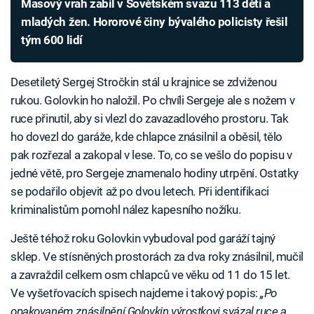
Masový vrah zabil v Sovětském svazu 113 dětí a
mladých žen. Hororové činy bývalého policisty řešil
tým 600 lidí
Desetiletý Sergej Stročkin stál u krajnice se zdviženou
rukou. Golovkin ho naložil. Po chvíli Sergeje ale s nožem v
ruce přinutil, aby si vlezl do zavazadlového prostoru. Tak
ho dovezl do garáže, kde chlapce znásilnil a oběsil, tělo
pak rozřezal a zakopal v lese. To, co se vešlo do popisu v
jedné větě, pro Sergeje znamenalo hodiny utrpění. Ostatky
se podařilo objevit až po dvou letech. Při identifikaci
kriminalistům pomohl nález kapesního nožíku.
Ještě téhož roku Golovkin vybudoval pod garáží tajný
sklep. Ve stísněných prostorách za dva roky znásilnil, mučil
a zavraždil celkem osm chlapců ve věku od 11 do 15 let.
Ve vyšetřovacích spisech najdeme i takový popis:
„Po
opakovaném znásilnění Golovkin výrostkovi svázal ruce a