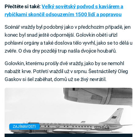
Přečtěte si také:
Velký sovětský podvod s kaviárem a
rybičkami skončil odsouzením 1500 lidí a popravou
Scénář vraždy byl podobný jako v předchozím případě, jen
konec byl snad ještě odpornější. Golovkin oběti uřízl
pohlavní orgány a také doslova tělo vyvrhl, jako se to dělá u
zvěře. O dva dny později trup našla dvojice houbařů.
Golovkin, kterému prošly dvě vraždy, jako by se nemohl
nabažit krve. Potřetí vraždil už v srpnu. Šestnáctiletý Oleg
Gaskov si šel zaběhat, domů už se živý nevrátil.
ZAJÍMAVOSTI