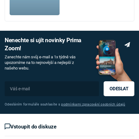
Nenechte si ujít novinky Prima
Zoom!
Zanechte nám svůj e-mail a 1x týdně vás
upozorníme na to nejnovější a nejlepší z
našeho webu.
ODESLAT
Odesláním formuláře souhlasíte s
podmínkami zpracování osobních údajů
Vstoupit do diskuze