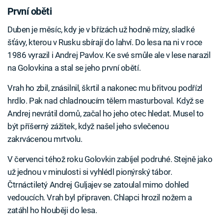
První oběti
Duben je měsíc, kdy je v břízách už hodně mízy, sladké
šťávy, kterou v Rusku sbírají do lahví. Do lesa na ni v roce
1986 vyrazil i Andrej Pavlov. Ke své smůle ale v lese narazil
na Golovkina a stal se jeho první obětí.
Vrah ho zbil, znásilnil, škrtil a nakonec mu břitvou podřízl
hrdlo. Pak nad chladnoucím tělem masturboval. Když se
Andrej nevrátil domů, začal ho jeho otec hledat. Musel to
být příšerný zážitek, když našel jeho svlečenou
zakrvácenou mrtvolu.
V červenci téhož roku Golovkin zabíjel podruhé. Stejně jako
už jednou v minulosti si vyhlédl pionýrský tábor.
Čtrnáctiletý Andrej Guljajev se zatoulal mimo dohled
vedoucích. Vrah byl připraven. Chlapci hrozil nožem a
zatáhl ho hlouběji do lesa.