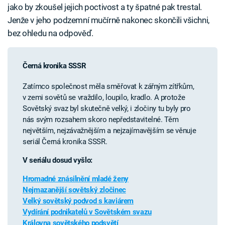
jako by zkoušel jejich poctivost a ty špatné pak trestal.
Jenže v jeho podzemní mučírně nakonec skončili všichni,
bez ohledu na odpověď.
Černá kronika SSSR
Zatímco společnost měla směřovat k zářným zítřkům,
v zemi sovětů se vraždilo, loupilo, kradlo. A protože
Sovětský svaz byl skutečně velký, i zločiny tu byly pro
nás svým rozsahem skoro nepředstavitelné. Těm
největším, nejzávažnějším a nejzajímavějším se věnuje
seriál Černá kronika SSSR.
V seriálu dosud vyšlo:
Hromadné znásilnění mladé ženy
Nejmazanější sovětský zločinec
Velký sovětský podvod s kaviárem
Vydírání podnikatelů v Sovětském svazu
Královna sovětského podsvětí