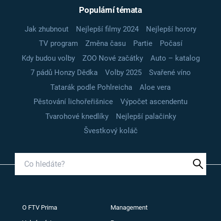
Populární témata
Jak zhubnout
Nejlepší filmy 2024
Nejlepší horory
TV program
Změna času
Partie
Počasí
Kdy budou volby
ZOO Nové začátky
Auto – katalog
7 pádů Honzy Dědka
Volby 2025
Svařené víno
Tatarák podle Pohlreicha
Aloe vera
Pěstování lichořeřišnice
Výpočet ascendentu
Tvarohové knedlíky
Nejlepší palačinky
Švestkový koláč
O FTV Prima
Management