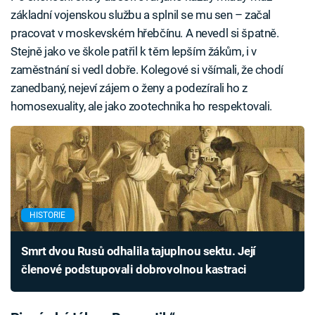
základní vojenskou službu a splnil se mu sen – začal
pracovat v moskevském hřebčínu. A nevedl si špatně.
Stejně jako ve škole patřil k těm lepším žákům, i v
zaměstnání si vedl dobře. Kolegové si všímali, že chodí
zanedbaný, nejeví zájem o ženy a podezírali ho z
homosexuality, ale jako zootechnika ho respektovali.
HISTORIE
Smrt dvou Rusů odhalila tajuplnou sektu. Její
členové podstupovali dobrovolnou kastraci