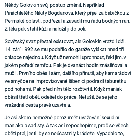
Někdy Golovkin svůj postup změnil. Například
třináctiletého Nikity Bogdanova, který přijel za babičkou z
Permské oblasti, podřezal a zasadil mu řadu bodných ran.
Z těla pak stáhl kůži a naložil ji do soli.
Sovětský svaz přestal existovat, ale Golovkin vraždil dál.
14. září 1992 se mu podařilo do garáže vylákat hned tři
chlapce najednou. Když už nemohli uprchnout, řekl jim, v
jakém pořadí zemřou. Pak je dvanáct hodin znásilňoval a
mučil. Prvního oběsil sám, dalšího přinutil, aby kamarádovi
ve smyčce na improvizované šibenici podrazil taburetku
pod nohami. Pak před ním tělo rozčtvrtil. Když maniak
oběsil třetí oběť, odešel do práce. Netušil, že se jeho
vražedná cesta právě uzavřela.
Je asi skoro nemožné porozumět uvažování sexuální
maniaka a sadisty. A tak asi nepochopíme, proč se všech
obětí ptal, jestli by se neúčastnily krádeže. Vypadalo to,