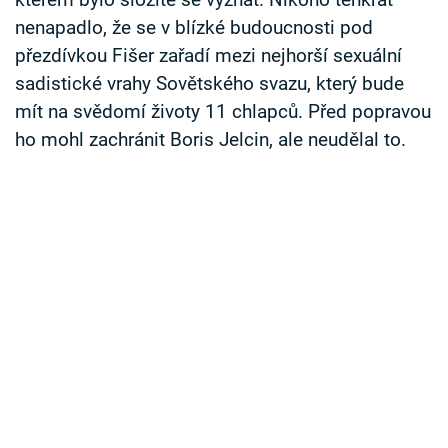
kterém bylo složité se vyznat. Nikoho tenkrát
nenapadlo, že se v blízké budoucnosti pod
přezdívkou Fišer zařadí mezi nejhorší sexuální
sadistické vrahy Sovětského svazu, který bude
mít na svědomí životy 11 chlapců. Před popravou
ho mohl zachránit Boris Jelcin, ale neudělal to.