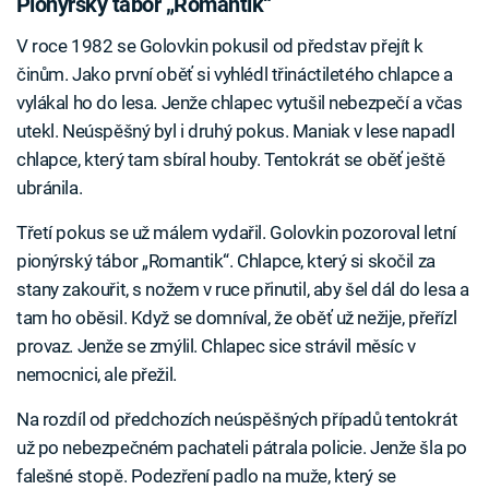
Pionýrský tábor „Romantik“
V roce 1982 se Golovkin pokusil od představ přejít k
činům. Jako první oběť si vyhlédl třináctiletého chlapce a
vylákal ho do lesa. Jenže chlapec vytušil nebezpečí a včas
utekl. Neúspěšný byl i druhý pokus. Maniak v lese napadl
chlapce, který tam sbíral houby. Tentokrát se oběť ještě
ubránila.
Třetí pokus se už málem vydařil. Golovkin pozoroval letní
pionýrský tábor „Romantik“. Chlapce, který si skočil za
stany zakouřit, s nožem v ruce přinutil, aby šel dál do lesa a
tam ho oběsil. Když se domníval, že oběť už nežije, přeřízl
provaz. Jenže se zmýlil. Chlapec sice strávil měsíc v
nemocnici, ale přežil.
Na rozdíl od předchozích neúspěšných případů tentokrát
už po nebezpečném pachateli pátrala policie. Jenže šla po
falešné stopě. Podezření padlo na muže, který se