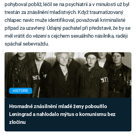
pohyboval poblíž, léčil se na psychiatrii a v minulosti už byl
trestán za znásilnění mladistvých. Když traumatizovaný
chlapec navíc muže identifikoval, považovali kriminalisté
případ za uzavřený. Údajný pachatel při představě, že by se
měl vrátit do vězení s cejchem sexuálního násilníka, raději
spáchal sebevraždu.
HISTORIE
Hromadné znásilnění mladé ženy pobouřilo
Leningrad a nahlodalo mýtus o komunismu bez
zločinu