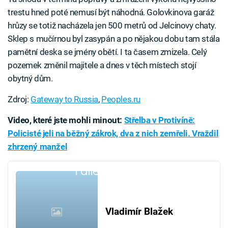
trestu hned poté nemusí být náhodná. Golovkinova garáž
hrůzy se totiž nacházela jen 500 metrů od Jelcinovy chaty.
Sklep s mučírnou byl zasypán a po nějakou dobu tam stála
pamětní deska se jmény obětí. I ta časem zmizela. Celý
pozemek změnil majitele a dnes v těch místech stojí
obytný dům.
Zdroj:
Gateway to Russia
,
Peoples.ru
Video, které jste mohli minout:
Střelba v Protivíně:
Policisté jeli na běžný zákrok, dva z nich zemřeli. Vraždil
zhrzený manžel
Failed to fetch
Vladimír Blažek