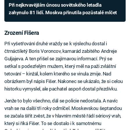
Při nejkrvavějším únosu sovětského letadla
zahynulo 81 lidí. Moskva přinutila pozůstalé mlčet
Zrození Fišera
Při vyšetřování druhé vraždy se k výslechu dostal i
čtrnáctiletý Boris Voroncov, kamarád zabitého Andreje
Guljajeva. A ten přišel se zajímavou informací. Prý se
setkal s podezřelým mužem, který měl na paži zvláštní
tetování – kinžál, kolem kterého se vinula zmije. Nad
obrázkem byl nápis Fišer. Nakonec se ukázalo, že si celou
historku vymyslel, ale pachatel aspoň dostal přezdívku.
Jenže to bylo všechno, dál se policie nedostala. A navíc
vrah se na další tři roky odmlčel. Moskevskou šeptandou
se začala šířit zvěst, že v hlavním městě řádí sériový vrah,
který si říká Fišer. To se dostalo i k samotnému