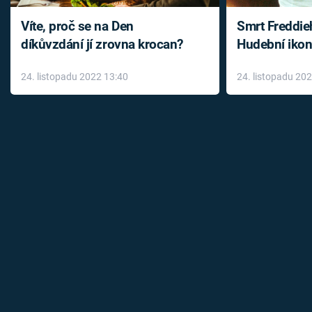
Víte, proč se na Den
Smrt Freddie
díkůvzdání jí zrovna krocan?
Hudební ikon
až do konce 
24. listopadu 2022 13:40
24. listopadu 20
léky