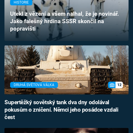
HISTORIE
Časopis
Utekl z vězení a všem nalhal, že je novinář.
Sledujte prima+
Jako falešný hrdina SSSR skončil na
popravišti
Přihlášení
Sledujte nás
12
DRUHÁ SVĚTOVÁ VÁLKA
Supertěžký sovětský tank dva dny odolával
pokusům o zničení. Němci jeho posádce vzdali
čest