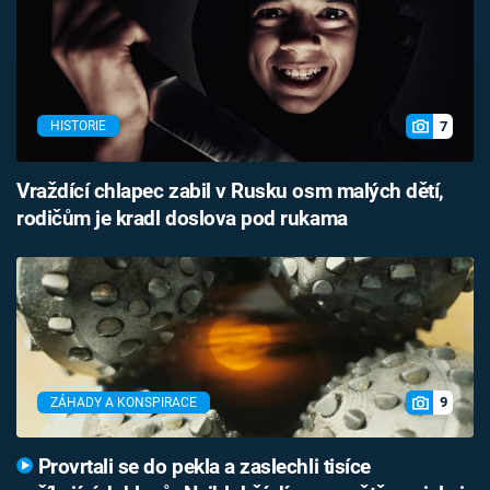
7
HISTORIE
Vraždící chlapec zabil v Rusku osm malých dětí,
rodičům je kradl doslova pod rukama
9
ZÁHADY A KONSPIRACE
Provrtali se do pekla a zaslechli tisíce