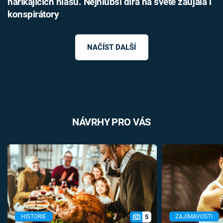
naříkajících hlasů. Nejhlubší díra na světě zaujala i
konspirátory
NAČÍST DALŠÍ
NÁVRHY PRO VÁS
5
HISTORIE
ZAJÍMAVOSTI