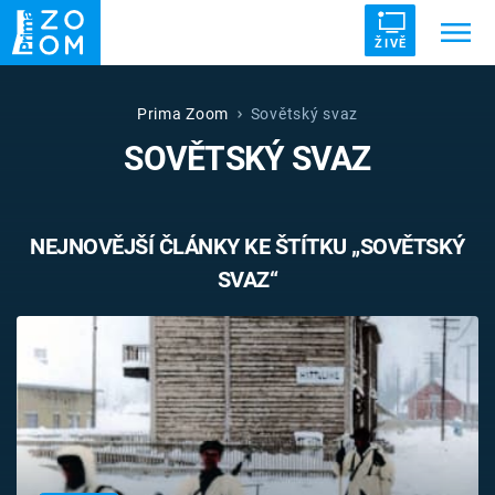
ŽIVĚ
Trendy:
ZRÁDCI
UFO
DRUHÁ SVĚTOVÁ VÁLKA
Prima Zoom
Sovětský svaz
SOVĚTSKÝ SVAZ
ZÁHADY
VETŘELCI DÁVNOVĚKU
NEJNOVĚJŠÍ ČLÁNKY KE ŠTÍTKU „SOVĚTSKÝ
SVAZ“
Témata
Témata
Pořady
TV Program