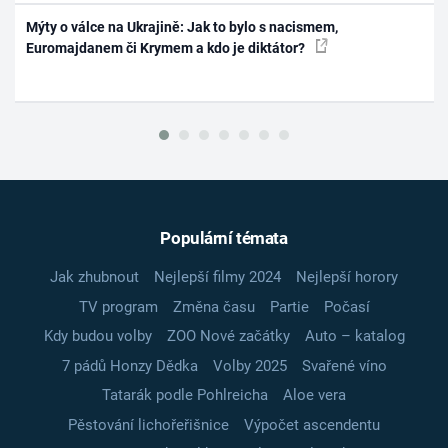
Mýty o válce na Ukrajině: Jak to bylo s nacismem,
Euromajdanem či Krymem a kdo je diktátor?
Populární témata
Jak zhubnout
Nejlepší filmy 2024
Nejlepší horory
TV program
Změna času
Partie
Počasí
Kdy budou volby
ZOO Nové začátky
Auto – katalog
7 pádů Honzy Dědka
Volby 2025
Svařené víno
Tatarák podle Pohlreicha
Aloe vera
Pěstování lichořeřišnice
Výpočet ascendentu