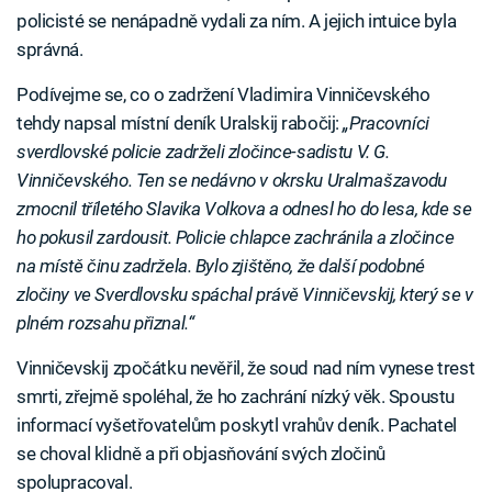
policisté se nenápadně vydali za ním. A jejich intuice byla
správná.
Podívejme se, co o zadržení Vladimira Vinničevského
tehdy napsal místní deník Uralskij rabočij:
„Pracovníci
sverdlovské policie zadrželi zločince-sadistu V. G.
Vinničevského. Ten se nedávno v okrsku Uralmašzavodu
zmocnil tříletého Slavika Volkova a odnesl ho do lesa, kde se
ho pokusil zardousit. Policie chlapce zachránila a zločince
na místě činu zadržela. Bylo zjištěno, že další podobné
zločiny ve Sverdlovsku spáchal právě Vinničevskij, který se v
plném rozsahu přiznal.“
Vinničevskij zpočátku nevěřil, že soud nad ním vynese trest
smrti, zřejmě spoléhal, že ho zachrání nízký věk. Spoustu
informací vyšetřovatelům poskytl vrahův deník. Pachatel
se choval klidně a při objasňování svých zločinů
spolupracoval.