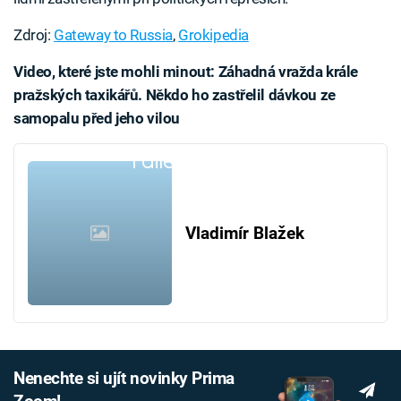
Zdroj:
Gateway to Russia
,
Grokipedia
Video, které jste mohli minout: Záhadná vražda krále
pražských taxikářů. Někdo ho zastřelil dávkou ze
samopalu před jeho vilou
Failed to fetch
Vladimír Blažek
Nenechte si ujít novinky Prima