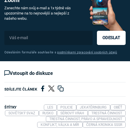
Zoom!
Zanechte nám svůj e-mail a 1x týdně vás
upozorníme na to nejnovější a nejlepší z
našeho webu.
ODESLAT
Odesláním formuláře souhlasíte s
podmínkami zpracování osobních údajů
Vstoupit do diskuze
SDÍLEJTE ČLÁNEK
ŠTÍTKY
LES
POLICIE
JEKATĚRINBURG
OBĚŤ
SOVĚTSKÝ SVAZ
RUSKO
SÉRIOVÝ VRAH
TRESTNÁ ČINNOST
TRESTNÁ ČINNOST, PRÁVO A SPRAVEDLNOST
KONFLIKT, VÁLKA A MÍR
ČERNÁ KRONIKA SSSR