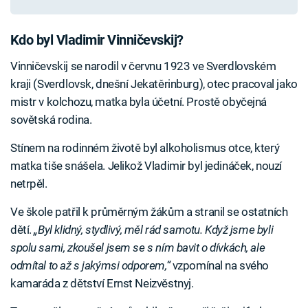
Kdo byl Vladimir Vinničevskij?
Vinničevskij se narodil v červnu 1923 ve Sverdlovském
kraji (Sverdlovsk, dnešní Jekatěrinburg), otec pracoval jako
mistr v kolchozu, matka byla účetní. Prostě obyčejná
sovětská rodina.
Stínem na rodinném životě byl alkoholismus otce, který
matka tiše snášela. Jelikož Vladimir byl jedináček, nouzí
netrpěl.
Ve škole patřil k průměrným žákům a stranil se ostatních
dětí.
„Byl klidný, stydlivý, měl rád samotu. Když jsme byli
spolu sami, zkoušel jsem se s ním bavit o dívkách, ale
odmítal to až s jakýmsi odporem,“
vzpomínal na svého
kamaráda z dětství Ernst Neizvěstnyj.