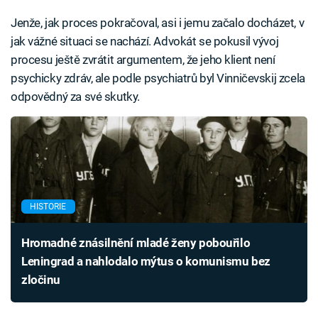
Jenže, jak proces pokračoval, asi i jemu začalo docházet, v
jak vážné situaci se nachází. Advokát se pokusil vývoj
procesu ještě zvrátit argumentem, že jeho klient není
psychicky zdráv, ale podle psychiatrů byl Vinničevskij zcela
odpovědný za své skutky.
HISTORIE
Hromadné znásilnění mladé ženy pobouřilo
Leningrad a nahlodalo mýtus o komunismu bez
zločinu