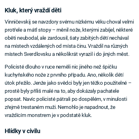
Kluk, který vraždí děti
Vinničevskij se navzdory svému nízkému věku choval velmi
protřele a mátl stopy – měnil nože, kterými zabíjel, některé
oběti neubodal, ale zardousil, šaty zabitých dětí nechával
na místech vzdálených od místa činu. Vraždil na různých
místech Sverdlovsku a několikrát vyrazil i do jiných měst.
Policisté dlouho v ruce neměli nic jiného než špičku
kuchyňského nože z prvního případu. Ano, několik dětí
útok přežilo. Jenže jako svědci byly jen těžko použitelné –
prostě byly příliš malé na to, aby dokázaly pachatele
popsat. Navíc policisté pátrali po dospělém, v minulosti
zřejmě trestaném muži. Nemohlo je napadnout, že
vraždícím monstrem je v podstatě kluk.
Hlídky v civilu