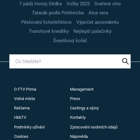
7 pádů Honzy Dědka
Volby 2025
Svařené víno
Tatarák podle Pohlreicha
Aloe vera
Pěstování lichořeřišnice
Výpočet ascendentu
Tvarohové knedlíky
Nejlepší palačinky
Švestkový koláč
O FTV Prima
Management
Volná místa
Press
Reklama
Castingy a výzvy
HbbTV
Kontakty
Podmínky užívání
Zpracování osobních údajů
Cookies
Nápověda