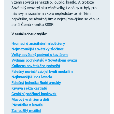
v zemi sovětů se vraždilo, loupilo, kradlo. A protože
Sovětský svaz byl skutečně velký, i zločiny tu byly pro
nás svým rozsahem skoro nepředstavitelné. Těm
největším, nejzávažnějším a nejzajímavějším se věnuje
seriál Černá kronika SSSR.
V seriálu dosud vyšlo:
Hromadné znásilnění mladé ženy
Nejmazanější sovětský zločinec
Velký sovětský podvod s kaviárem
Vydírání podnikatelů v Sovětském svazu
Královna sovětského podsvětí
Falešný novinář zabíjel kvůli medailím
Nejkrvavější únos letadla
Falešná jednotka Rudé armády
Krvavá sekta kastrátů
Geniální padělatel bankovek
Masový vrah žen a dětí
Přestřelka v letadle
Zasloužilý mučitel