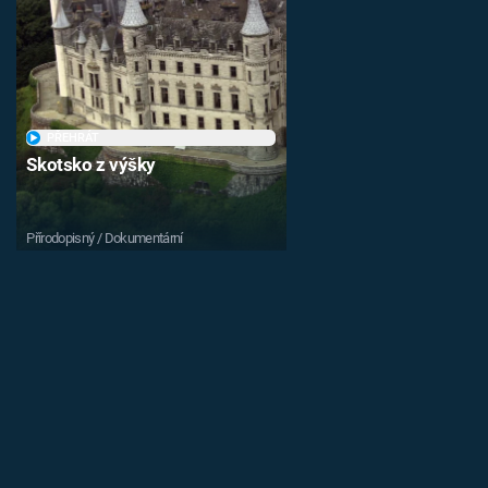
PŘEHRÁT
Skotsko z výšky
Přírodopisný / Dokumentární