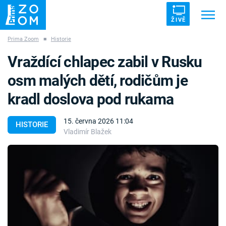
ŽIVĚ
Prima Zoom
■
Historie
Trendy:
ZRÁDCI
UFO
DRUHÁ SVĚTOVÁ VÁLKA
Vraždící chlapec zabil v Rusku
ZÁHADY
VETŘELCI DÁVNOVĚKU
osm malých dětí, rodičům je
kradl doslova pod rukama
15. června 2026 11:04
HISTORIE
Vladimír Blažek
Témata
Témata
Pořady
TV Program