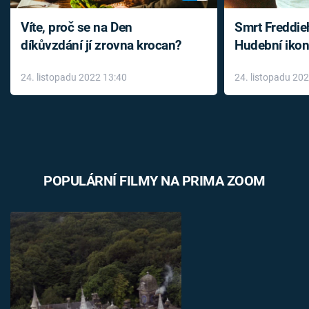
Víte, proč se na Den
Smrt Freddie
díkůvzdání jí zrovna krocan?
Hudební ikon
až do konce 
24. listopadu 2022 13:40
24. listopadu 20
léky
POPULÁRNÍ FILMY NA PRIMA ZOOM