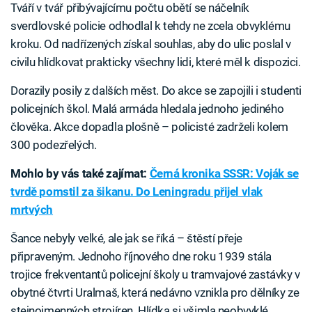
Tváří v tvář přibývajícímu počtu obětí se náčelník
sverdlovské policie odhodlal k tehdy ne zcela obvyklému
kroku. Od nadřízených získal souhlas, aby do ulic poslal v
civilu hlídkovat prakticky všechny lidi, které měl k dispozici.
Dorazily posily z dalších měst. Do akce se zapojili i studenti
policejních škol. Malá armáda hledala jednoho jediného
člověka. Akce dopadla plošně – policisté zadrželi kolem
300 podezřelých.
Mohlo by vás také zajímat:
Černá kronika SSSR: Voják se
tvrdě pomstil za šikanu. Do Leningradu přijel vlak
mrtvých
Šance nebyly velké, ale jak se říká – štěstí přeje
připraveným. Jednoho říjnového dne roku 1939 stála
trojice frekventantů policejní školy u tramvajové zastávky v
obytné čtvrti Uralmaš, která nedávno vznikla pro dělníky ze
stejnojmenných strojíren. Hlídka si všimla neobvyklé