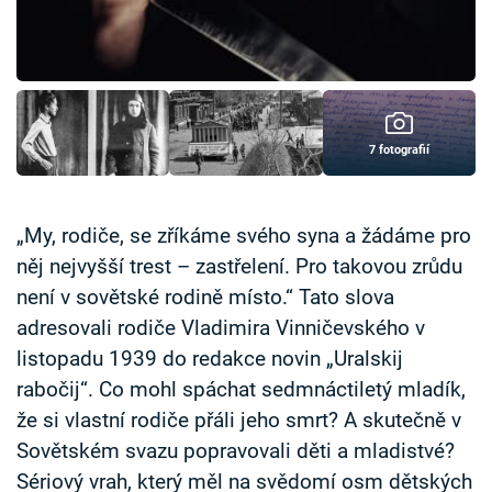
Časopis
Sledujte prima+
Přihlášení
7 fotografií
Sledujte nás
„My, rodiče, se zříkáme svého syna a žádáme pro
něj nejvyšší trest – zastřelení. Pro takovou zrůdu
není v sovětské rodině místo.“ Tato slova
adresovali rodiče Vladimira Vinničevského v
listopadu 1939 do redakce novin „Uralskij
rabočij“. Co mohl spáchat sedmnáctiletý mladík,
že si vlastní rodiče přáli jeho smrt? A skutečně v
Sovětském svazu popravovali děti a mladistvé?
Sériový vrah, který měl na svědomí osm dětských