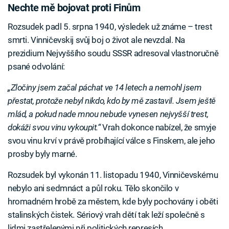
Nechte mě bojovat proti Finům
Rozsudek padl 5. srpna 1940, výsledek už známe – trest
smrti. Vinničevskij svůj boj o život ale nevzdal. Na
prezidium Nejvyššího soudu SSSR adresoval vlastnoručně
psané odvolání:
„Zločiny jsem začal páchat ve 14 letech a nemohl jsem
přestat, protože nebyl nikdo, kdo by mě zastavil. Jsem ještě
mlád, a pokud nade mnou nebude vynesen nejvyšší trest,
dokáži svou vinu vykoupit.“
Vrah dokonce nabízel, že smyje
svou vinu krví v právě probíhající válce s Finskem, ale jeho
prosby byly marné.
Rozsudek byl vykonán 11. listopadu 1940, Vinničevskému
nebylo ani sedmnáct a půl roku. Tělo skončilo v
hromadném hrobě za městem, kde byly pochovány i oběti
stalinských čistek. Sériový vrah dětí tak leží společně s
lidmi zastřelenými při politických represích.