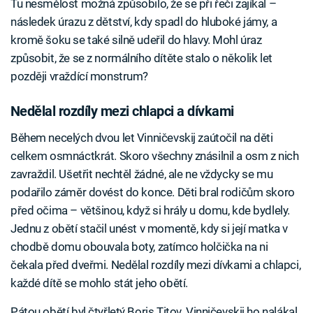
Tu nesmělost možná způsobilo, že se při řeči zajíkal –
následek úrazu z dětství, kdy spadl do hluboké jámy, a
kromě šoku se také silně udeřil do hlavy. Mohl úraz
způsobit, že se z normálního dítěte stalo o několik let
později vraždící monstrum?
Nedělal rozdíly mezi chlapci a dívkami
Během necelých dvou let Vinničevskij zaútočil na děti
celkem osmnáctkrát. Skoro všechny znásilnil a osm z nich
zavraždil. Ušetřit nechtěl žádné, ale ne vždycky se mu
podařilo záměr dovést do konce. Děti bral rodičům skoro
před očima – většinou, když si hrály u domu, kde bydlely.
Jednu z obětí stačil unést v momentě, kdy si její matka v
chodbě domu obouvala boty, zatímco holčička na ni
čekala před dveřmi. Nedělal rozdíly mezi dívkami a chlapci,
každé dítě se mohlo stát jeho obětí.
Pátou obětí byl čtyřletý Boris Titov. Vinničevskij ho nalákal