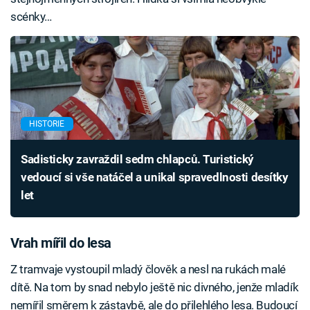
scénky…
HISTORIE
Sadisticky zavraždil sedm chlapců. Turistický
vedoucí si vše natáčel a unikal spravedlnosti desítky
let
Vrah mířil do lesa
Z tramvaje vystoupil mladý člověk a nesl na rukách malé
dítě. Na tom by snad nebylo ještě nic divného, jenže mladík
nemířil směrem k zástavbě, ale do přilehlého lesa. Budoucí