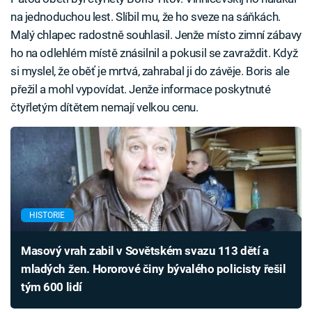
na jednoduchou lest. Slíbil mu, že ho sveze na sáňkách.
Malý chlapec radostně souhlasil. Jenže místo zimní zábavy
ho na odlehlém místě znásilnil a pokusil se zavraždit. Když
si myslel, že oběť je mrtvá, zahrabal ji do závěje. Boris ale
přežil a mohl vypovídat. Jenže informace poskytnuté
čtyřletým dítětem nemají velkou cenu.
HISTORIE
Masový vrah zabil v Sovětském svazu 113 dětí a
mladých žen. Hororové činy bývalého policisty řešil
tým 600 lidí