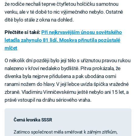
že rodiče nechali teprve čtyřletou holčičku samotnou
venku, ale v té době to nic výjimečného nebylo. Ostatně
dítě bylo stále z okna na dohled.
Přečtěte si také:
Při nejkrvavějším únosu sovětského
letadla zahynulo 81 lidí. Moskva přinutila pozůstalé
mlčet
O několik dní později bylo její tělo s uříznutou pravou rukou
nalezeno v křoví nedaleko bydliště. Pitva prokázala, že
dívenka byla nejprve přidušena a pak ubodána osmi
ranami nožem do hlavy. V její lebce uvízla špička vražedné
zbraně. Vladimiru Vinničevskému ještě nebylo ani 15 let, a
právě vstoupil na dráhu sériového vraha.
Černá kronika SSSR
Zatímco společnost měla směřovat k zářným zítřkům,