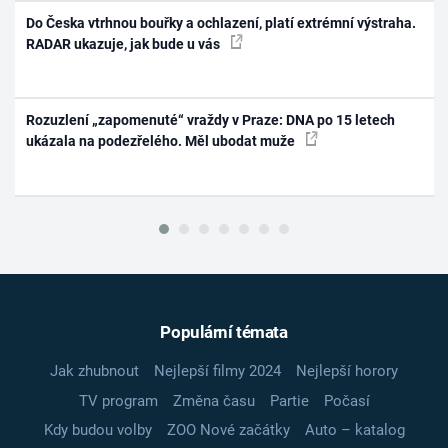
Do Česka vtrhnou bouřky a ochlazení, platí extrémní výstraha.
RADAR ukazuje, jak bude u vás
Rozuzlení „zapomenuté“ vraždy v Praze: DNA po 15 letech
ukázala na podezřelého. Měl ubodat muže
Populární témata
Jak zhubnout
Nejlepší filmy 2024
Nejlepší horory
TV program
Změna času
Partie
Počasí
Kdy budou volby
ZOO Nové začátky
Auto – katalog