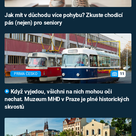
Jak mít v důchodu více pohybu? Zkuste chodicí
pás (nejen) pro seniory
11
PRIMA ČESKO
Když vyjedou, všichni na nich mohou oči
nechat. Muzeum MHD v Praze je plné historických
skvostů