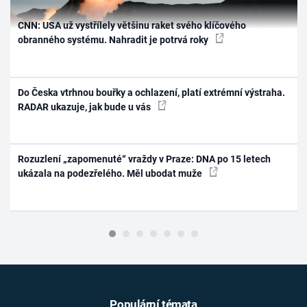
CNN: USA už vystřílely většinu raket svého klíčového
obranného systému. Nahradit je potrvá roky
Do Česka vtrhnou bouřky a ochlazení, platí extrémní výstraha.
RADAR ukazuje, jak bude u vás
Rozuzlení „zapomenuté“ vraždy v Praze: DNA po 15 letech
ukázala na podezřelého. Měl ubodat muže
Populární témata