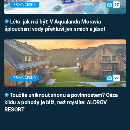
17
PRIMA ČESKO
Léto, jak má být: V Aqualandu Moravia
šplouchání vody přehluší jen smích a jásot
27
PRIMA ČESKO
Toužíte uniknout shonu a povinnostem? Oáza
klidu a pohody je blíž, než myslíte: ALDROV
RESORT