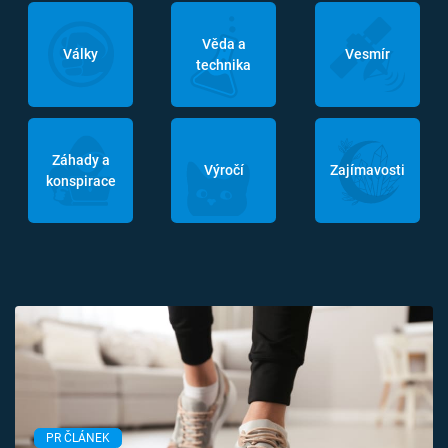
Věda a
Války
Vesmír
technika
Záhady a
Výročí
Zajímavosti
konspirace
PR ČLÁNEK