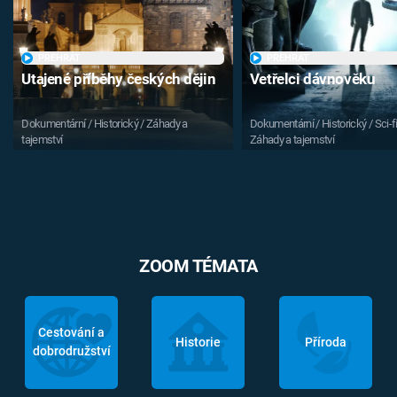
PŘEHRÁT
PŘEHRÁT
Utajené příběhy českých dějin
Vetřelci dávnověku
Dokumentární / Historický / Záhady a
Dokumentární / Historický / Sci-fi
tajemství
Záhady a tajemství
ZOOM TÉMATA
Cestování a
Historie
Příroda
dobrodružství