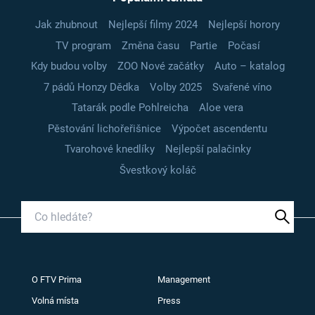
Jak zhubnout
Nejlepší filmy 2024
Nejlepší horory
TV program
Změna času
Partie
Počasí
Kdy budou volby
ZOO Nové začátky
Auto – katalog
7 pádů Honzy Dědka
Volby 2025
Svařené víno
Tatarák podle Pohlreicha
Aloe vera
Pěstování lichořeřišnice
Výpočet ascendentu
Tvarohové knedlíky
Nejlepší palačinky
Švestkový koláč
O FTV Prima
Management
Volná místa
Press