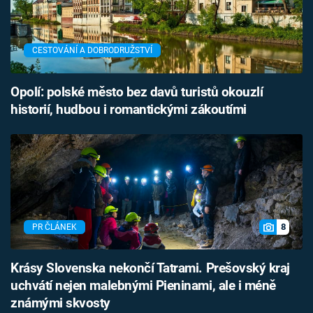
CESTOVÁNÍ A DOBRODRUŽSTVÍ
Opolí: polské město bez davů turistů okouzlí
historií, hudbou i romantickými zákoutími
8
PR ČLÁNEK
Krásy Slovenska nekončí Tatrami. Prešovský kraj
uchvátí nejen malebnými Pieninami, ale i méně
známými skvosty