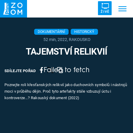
ŽIVĚ
Trendy:
ZRÁDCI
UFO
DRUHÁ SVĚTOVÁ VÁLKA
DOKUMENTÁRNÍ
HISTORICKÝ
52 min, 2022, RAKOUSKO
ZÁHADY
VETŘELCI DÁVNOVĚKU
TAJEMSTVÍ RELIKVIÍ
Failed to fetch
SDÍLEJTE POŘAD
Témata
Poznejte roli křesťanských relikvií jako duchovních symbolů i nástrojů
moci v průběhu dějin. Proč tyto artefakty stále vzbuzují úctu i
Témata
kontroverze…? Rakouský dokument (2022)
Pořady
TV Program