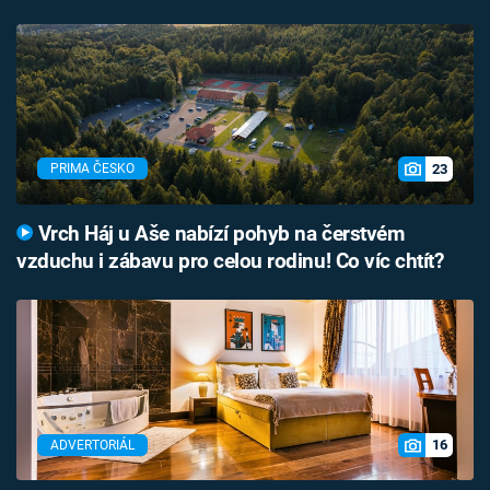
23
PRIMA ČESKO
Vrch Háj u Aše nabízí pohyb na čerstvém
vzduchu i zábavu pro celou rodinu! Co víc chtít?
16
ADVERTORIÁL