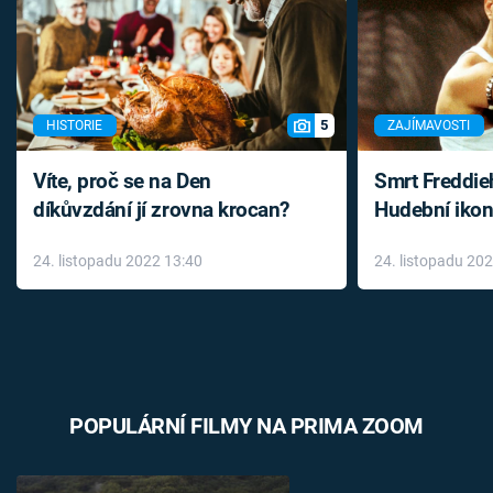
5
HISTORIE
ZAJÍMAVOSTI
Víte, proč se na Den
Smrt Freddie
díkůvzdání jí zrovna krocan?
Hudební ikon
až do konce 
24. listopadu 2022 13:40
24. listopadu 20
léky
POPULÁRNÍ FILMY NA PRIMA ZOOM