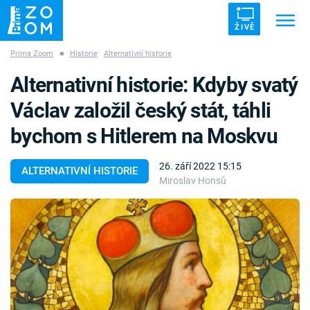
ŽIVĚ
Prima Zoom
■
Historie
Alternativní historie
Trendy:
ZRÁDCI
UFO
DRUHÁ SVĚTOVÁ VÁLKA
Alternativní historie: Kdyby svatý
ZÁHADY
VETŘELCI DÁVNOVĚKU
Václav založil český stát, táhli
bychom s Hitlerem na Moskvu
26. září 2022 15:15
ALTERNATIVNÍ HISTORIE
Miroslav Honsů
Témata
Témata
Pořady
TV Program