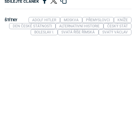
SDÍLEJTE ČLÁNEK
ŠTÍTKY
ADOLF HITLER
MOSKVA
PŘEMYSLOVCI
KNÍŽE
DEN ČESKÉ STÁTNOSTI
ALTERNATIVNÍ HISTORIE
ČESKÝ STÁT
BOLESLAV I.
SVATÁ ŘÍŠE ŘÍMSKÁ
SVATÝ VÁCLAV