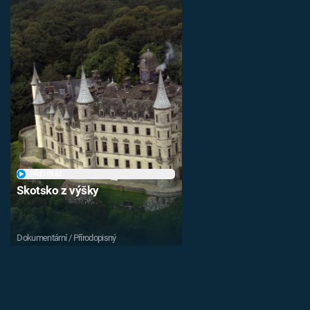
PŘEHRÁT
Skotsko z výšky
Dokumentární / Přírodopisný