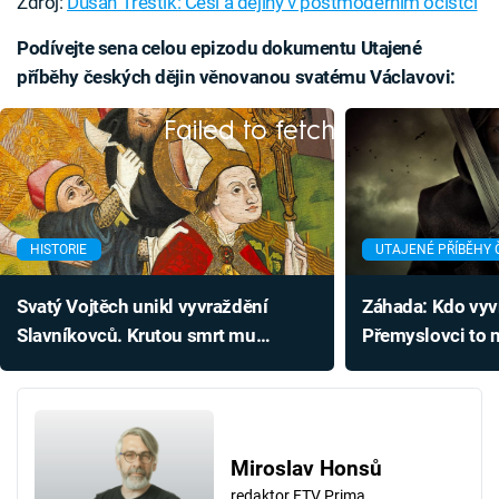
Zdroj:
Dušan Třeštík: Češi a dějiny v postmoderním očistci
Podívejte sena celou epizodu dokumentu Utajené
příběhy českých dějin věnovanou svatému Václavovi:
Failed to fetch
HISTORIE
UTAJENÉ PŘÍBĚHY 
Svatý Vojtěch unikl vyvraždění
Záhada: Kdo vyv
Slavníkovců. Krutou smrt mu
Přemyslovci to n
přinesla vlastní neústupnost
Miroslav Honsů
redaktor FTV Prima