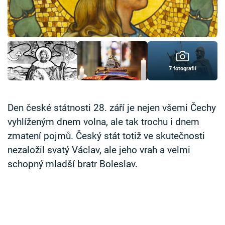
Časopis
Sledujte prima+
Přihlášení
7 fotografií
Sledujte nás
Den české státnosti 28. září je nejen všemi Čechy
vyhlíženým dnem volna, ale tak trochu i dnem
zmatení pojmů. Český stát totiž ve skutečnosti
nezaložil svatý Václav, ale jeho vrah a velmi
schopný mladší bratr Boleslav.