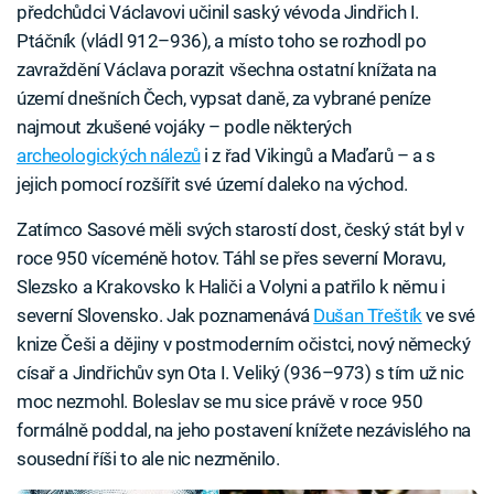
předchůdci Václavovi učinil saský vévoda Jindřich I.
Ptáčník (vládl 912–936), a místo toho se rozhodl po
zavraždění Václava porazit všechna ostatní knížata na
území dnešních Čech, vypsat daně, za vybrané peníze
najmout zkušené vojáky – podle některých
archeologických nálezů
i z řad Vikingů a Maďarů – a s
jejich pomocí rozšířit své území daleko na východ.
Zatímco Sasové měli svých starostí dost, český stát byl v
roce 950 víceméně hotov. Táhl se přes severní Moravu,
Slezsko a Krakovsko k Haliči a Volyni a patřilo k němu i
severní Slovensko. Jak poznamenává
Dušan Třeštík
ve své
knize Češi a dějiny v postmoderním očistci, nový německý
císař a Jindřichův syn Ota I. Veliký (936–973) s tím už nic
moc nezmohl. Boleslav se mu sice právě v roce 950
formálně poddal, na jeho postavení knížete nezávislého na
sousední říši to ale nic nezměnilo.