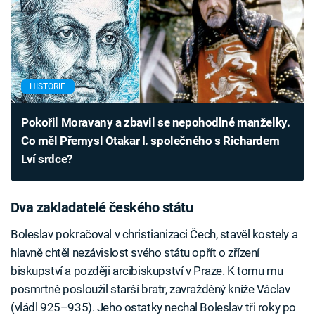
HISTORIE
Pokořil Moravany a zbavil se nepohodlné manželky.
Co měl Přemysl Otakar I. společného s Richardem
Lví srdce?
Dva zakladatelé českého státu
Boleslav pokračoval v christianizaci Čech, stavěl kostely a
hlavně chtěl nezávislost svého státu opřít o zřízení
biskupství a později arcibiskupství v Praze. K tomu mu
posmrtně posloužil starší bratr, zavražděný kníže Václav
(vládl 925–935). Jeho ostatky nechal Boleslav tři roky po