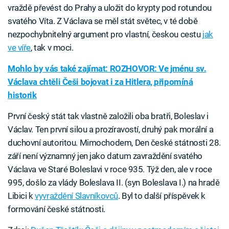
vraždě převést do Prahy a uložit do krypty pod rotundou
svatého Víta. Z Václava se měl stát světec, v té době
nezpochybnitelný argument pro vlastní, českou cestu
jak
ve víře
, tak v moci.
Mohlo by vás také zajímat: ROZHOVOR: Ve jménu sv.
Václava chtěli Češi bojovat i za Hitlera, připomíná
historik
První český stát tak vlastně založili oba bratři, Boleslav i
Václav. Ten první silou a prozíravostí, druhý pak morální a
duchovní autoritou. Mimochodem, Den české státnosti 28.
září není významný jen jako datum zavraždění svatého
Václava ve Staré Boleslavi v roce 935. Týž den, ale v roce
995, došlo za vlády Boleslava II. (syn Boleslava I.) na hradě
Libici k
vyvraždění Slavníkovců
. Byl to další příspěvek k
formování české státnosti.