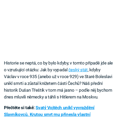
Historie se neptá, co by bylo kdyby, v tomto případě jde ale
o vzrušující otázku: Jak by vypadal
český stát
, kdyby
Václav v roce 935 (anebo už v roce 929) ve Staré Boleslavi
unikl smrti a zůstal knížetem části Čechů? Náš přední
historik Dušan Třeštík v tom má jasno – podle něj bychom
dnes mluvili německy a táhli s Hitlerem na Moskvu.
Přečtěte si také:
Svatý Vojtěch unikl vyvraždění
Slavníkovců. Krutou smrt mu přinesla vlastní