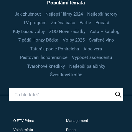
Populární témata
Jak zhubnout
Nejlepší filmy 2024
Nejlepší horory
TV program
Změna času
Partie
Počasí
Kdy budou volby
ZOO Nové začátky
Auto – katalog
7 pádů Honzy Dědka
Volby 2025
Svařené víno
Tatarák podle Pohlreicha
Aloe vera
Pěstování lichořeřišnice
Výpočet ascendentu
Tvarohové knedlíky
Nejlepší palačinky
Švestkový koláč
O FTV Prima
Management
Volná místa
Press