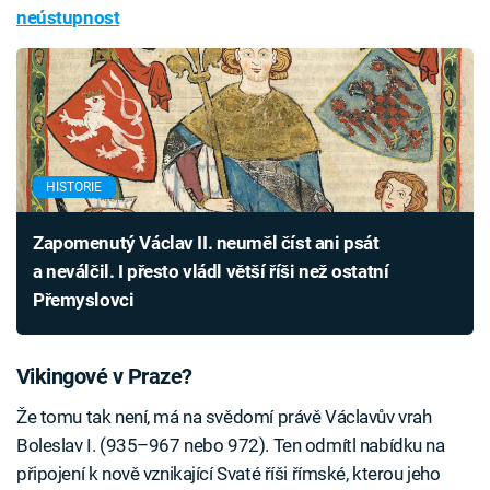
neústupnost
HISTORIE
Zapomenutý Václav II. neuměl číst ani psát
a neválčil. I přesto vládl větší říši než ostatní
Přemyslovci
Vikingové v Praze?
Že tomu tak není, má na svědomí právě Václavův vrah
Boleslav I. (935–967 nebo 972). Ten odmítl nabídku na
připojení k nově vznikající Svaté říši římské, kterou jeho