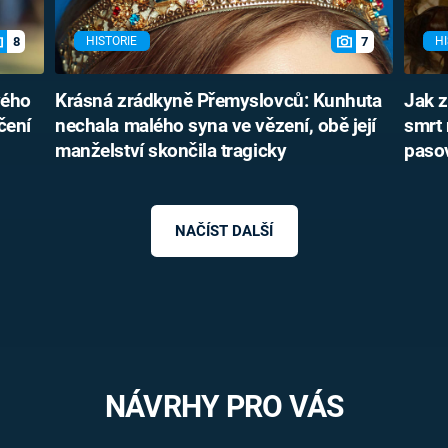
8
7
HISTORIE
HI
vého
Krásná zrádkyně Přemyslovců: Kunhuta
Jak 
čení
nechala malého syna ve vězení, obě její
smrt 
manželství skončila tragicky
pasov
NAČÍST DALŠÍ
NÁVRHY PRO VÁS