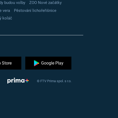
dy budou volby
ZOO Nové začátky
e vera
Pěstování lichořeřišnice
ý koláč
 Store
Google Play
© FTV Prima spol. s r.o.