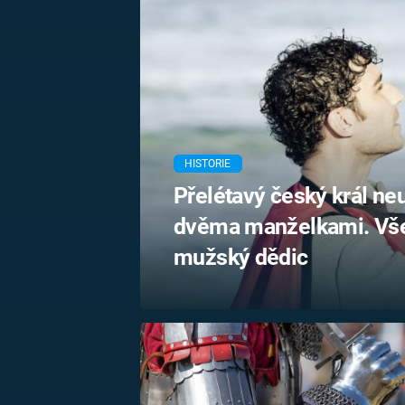
MARIE TEREZIE
ADOLF HITLER
NAPOLEON
BONAPARTE
ATENTÁT NA
REINHARDA
BRITSKÁ
HEYDRICHA
KRÁLOVSKÁ
RODINA
PRVNÍ SVĚTOVÁ
VÁLKA
HISTORIE
Přelétavý český král ne
dvěma manželkami. Vše
mužský dědic