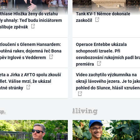
thiase Hložka ženy do vztahu
Tank KV-1 Němce dokonale
dy uhnaly: Teď budu iniciátorem
zaskočil
 slibuje zpěvák
zloučení s Glenem Hansardem:
Operace Entebbe ukázala
outěná rakev, dojemná řeč Bona
schopnosti Izraele. Při
zpěv Irglové s Vedderem
osvobozování rukojmích padl br
premiéra
ta a Jirka z AYTO spolu zkouší
Video zachytilo výzkumníka na
let. Válise mrzí, že ukázal
okraji lávového jezera. Je to jak
atné stránky
pohled do Slunce, hlásil vzruše