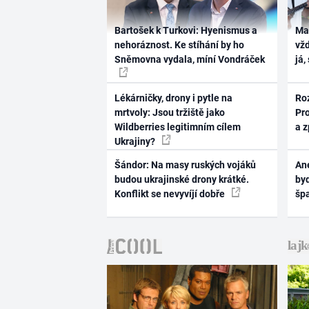
Bartošek k Turkovi: Hyenismus a
Ma
nehoráznost. Ke stíhání by ho
vž
Sněmovna vydala, míní Vondráček
já,
Lékárničky, drony i pytle na
Ro
mrtvoly: Jsou tržiště jako
Pr
Wildberries legitimním cílem
a 
Ukrajiny?
Šándor: Na masy ruských vojáků
Ane
budou ukrajinské drony krátké.
byd
Konflikt se nevyvíjí dobře
šp