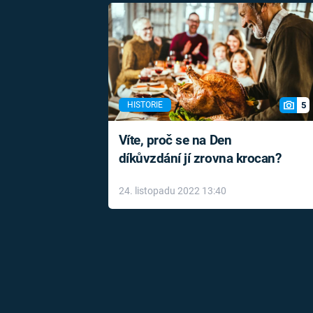
5
HISTORIE
Víte, proč se na Den
díkůvzdání jí zrovna krocan?
24. listopadu 2022 13:40