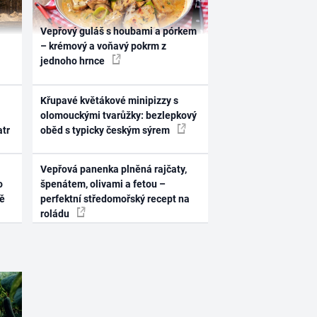
Vepřový guláš s houbami a pórkem
– krémový a voňavý pokrm z
jednoho hrnce
Křupavé květákové minipizzy s
olomouckými tvarůžky: bezlepkový
atr
oběd s typicky českým sýrem
Vepřová panenka plněná rajčaty,
o
špenátem, olivami a fetou –
ně
perfektní středomořský recept na
roládu