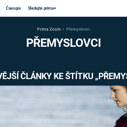
Časopis
Sledujte prima+
Prima Zoom
Přemyslovci
Věda a
Války
PŘEMYSLOVCI
technika
STUDENÁ V
KORONAVIRUS
VÁLKA VE
VIETNAMU
VESMÍR
ĚJŠÍ ČLÁNKY KE ŠTÍTKU „PŘEMY
VÁLEČNÉ FI
MARS
SERIÁLY
Záhady a
Zajímav
konspirace