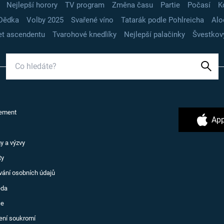
Nejlepší horory
TV program
Změna času
Partie
Počasí
K
Dědka
Volby 2025
Svařené víno
Tatarák podle Pohlreicha
Alo
t ascendentu
Tvarohové knedlíky
Nejlepší palačinky
Švestkov
ement
App
y a výzvy
ty
vání osobních údajů
ěda
ce
ení soukromí