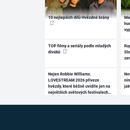
10 nejlepších dílů Hvězdné brány
Ma
hum
vy
TOP filmy a seriály podle mladých
Rap
diváků
Slo
ze
Nejen Robbie Williams.
No
LOVESTREAM 2026 přiveze
ním
hvězdy, které běžně uvidíte jen na
ja
největších světových festivalech