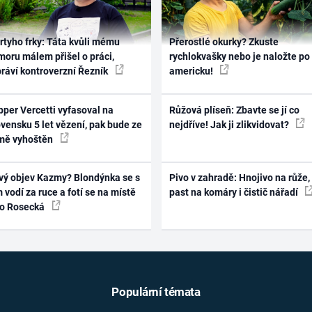
rtyho frky: Táta kvůli mému
Přerostlé okurky? Zkuste
oru málem přišel o práci,
rychlokvašky nebo je naložte po
práví kontroverzní Řezník
americku!
per Vercetti vyfasoval na
Růžová plíseň: Zbavte se jí co
vensku 5 let vězení, pak bude ze
nejdříve! Jak ji zlikvidovat?
mě vyhoštěn
vý objev Kazmy? Blondýnka se s
Pivo v zahradě: Hnojivo na růže,
 vodí za ruce a fotí se na místě
past na komáry i čistič nářadí
ko Rosecká
Populární témata