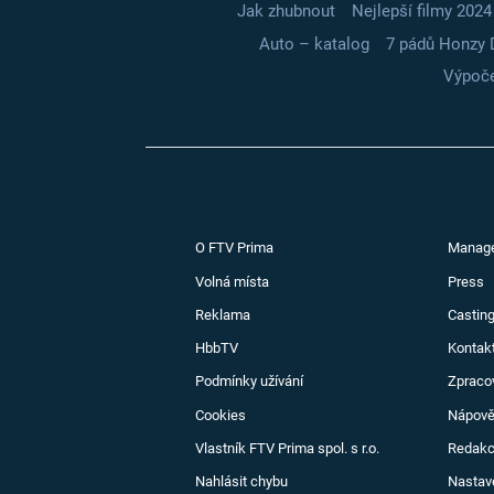
Jak zhubnout
Nejlepší filmy 2024
Auto – katalog
7 pádů Honzy 
Výpoče
O FTV Prima
Manag
Volná místa
Press
Reklama
Casting
HbbTV
Kontak
Podmínky užívání
Zpraco
Cookies
Nápov
Vlastník FTV Prima spol. s r.o.
Redak
Nahlásit chybu
Nastav