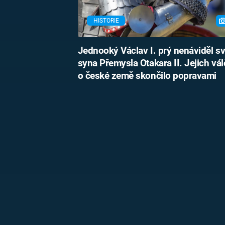
HISTORIE
Jednooký Václav I. prý nenáviděl s
syna Přemysla Otakara II. Jejich vál
o české země skončilo popravami