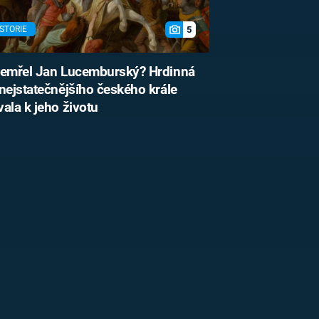
5
STORIE
zemřel Jan Lucemburský? Hrdinná
nejstatečnějšího českého krále
ala k jeho životu