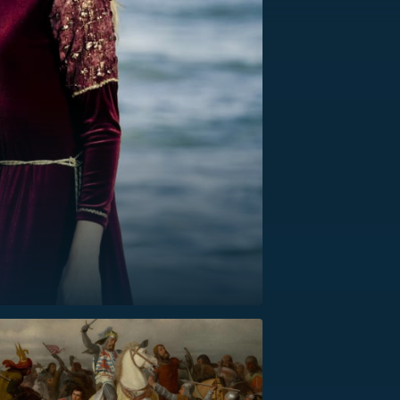
US
RSUS
ZE A