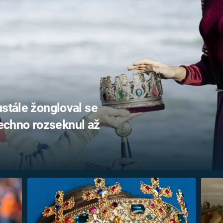
FILMY VERS
REALITA
UFO A
MIMOZEMŠŤANÉ
HORORY VE
REALITA
UTAJENÉ PŘÍBĚHY
ČESKÝCH DĚJIN
OPTICKÉ ILU
KLAMY
ALTERNATIVNÍ
HISTORIE
ustále žongloval se
chno rozseknul až