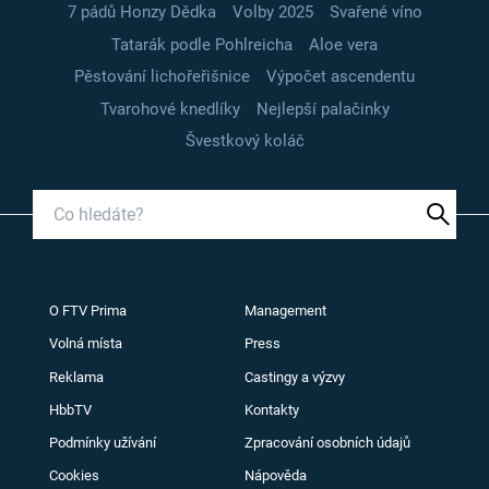
7 pádů Honzy Dědka
Volby 2025
Svařené víno
Tatarák podle Pohlreicha
Aloe vera
Pěstování lichořeřišnice
Výpočet ascendentu
Tvarohové knedlíky
Nejlepší palačinky
Švestkový koláč
O FTV Prima
Management
Volná místa
Press
Reklama
Castingy a výzvy
HbbTV
Kontakty
Podmínky užívání
Zpracování osobních údajů
Cookies
Nápověda