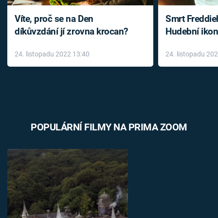
Víte, proč se na Den
Smrt Freddie
díkůvzdání jí zrovna krocan?
Hudební ikon
až do konce 
24. listopadu 2022 13:40
24. listopadu 20
léky
POPULÁRNÍ FILMY NA PRIMA ZOOM