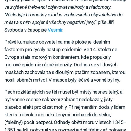
ve zvýšené frekvenci objevovat neúrody a hladomory.
Následuje hromadný exodus venkovského obyvatelstva do
měst a s ním spojené všechny negativní jevy,
“ píše Jiří
Svoboda v časopise
Vesmír
.
Právě kumulace obyvatel na malé ploše je ideálním
faktorem pro rychlý nástup epidemie. Ve 14. století se
Evropa stala morovým kontinentem, kde propukaly
morové epidemie různé intenzity. Dodnes se v lidových
maskách zachovala ta s dlouhým ptačím zobanem, kterou
nosili sběrači mrtvol. V masce byly léčivé a vonné byliny.
Pach rozkládajících se těl musel být místy nesnesitelný, a
byť vonné esence nakažení zabránit nedokázaly, jistý
placebo efekt prokázat mohly. Přinejmenším dodaly lidem,
kteří s mrtvolami či nakaženými přicházeli do styku,
(falešný) pocit bezpečí. Odhady obětí moru v letech 1345–
1351 se liší, pohybují se v rozmezí jedné třetiny až poloviny