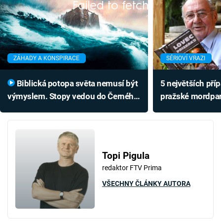
Failed to fetch
ZÁHADY A KONSPIRACE
SÉRIOVÍ VRAZI
Biblická potopa světa nemusí být
5 největších pří
výmyslem. Stopy vedou do Černého
pražské mordpart
moře
chytil i spartaki
Topi Pigula
redaktor FTV Prima
VŠECHNY ČLÁNKY AUTORA