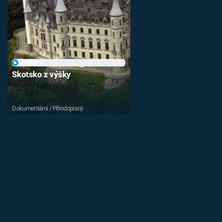
PŘEHRÁT
Skotsko z výšky
Dokumentární / Přírodopisný