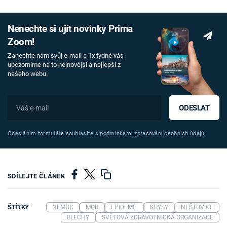
Nenechte si ujít novinky Prima
Zoom!
Zanechte nám svůj e-mail a 1x týdně vás
upozorníme na to nejnovější a nejlepší z
našeho webu.
ODESLAT
Odesláním formuláře souhlasíte s
podmínkami zpracování osobních údajů
SDÍLEJTE ČLÁNEK
ŠTÍTKY
NEMOC
MOR
EPIDEMIE
KRYSY
NEŠTOVICE
BLECHY
SVĚTOVÁ ZDRAVOTNICKÁ ORGANIZACE