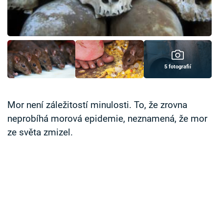
Časopis
Sledujte prima+
Přihlášení
5 fotografií
Sledujte nás
Mor není záležitostí minulosti. To, že zrovna
neprobíhá morová epidemie, neznamená, že mor
ze světa zmizel.