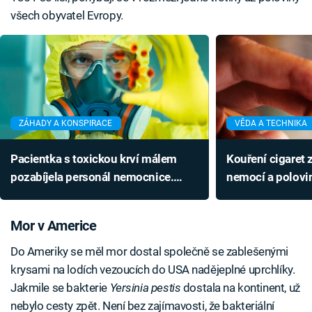
všech obyvatel Evropy.
ZÁHADY A KONSPIRACE
VĚDA A TECHNIKA
Pacientka s toxickou krví málem
Kouření cigaret 
pozabíjela personál nemocnice.
nemocí a polovin
Doktorům případ nedá spát
Zachránit se ne
Mor v Americe
Do Ameriky se měl mor dostal společně se zablešenými
krysami na lodích vezoucích do USA nadějeplné uprchlíky.
Jakmile se bakterie
Yersinia pestis
dostala na kontinent, už
nebylo cesty zpět. Není bez zajímavosti, že bakteriální