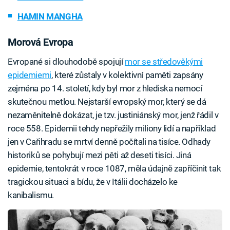
HAMIN MANGHA
Morová Evropa
Evropané si dlouhodobě spojují
mor se středověkými
epidemiemi
, které zůstaly v kolektivní paměti zapsány
zejména po 14. století, kdy byl mor z hlediska nemocí
skutečnou metlou. Nejstarší evropský mor, který se dá
nezaměnitelně dokázat, je tzv. justiniánský mor, jenž řádil v
roce 558. Epidemii tehdy nepřežily miliony lidí a například
jen v Cařihradu se mrtví denně počítali na tisíce. Odhady
historiků se pohybují mezi pěti až deseti tisíci. Jiná
epidemie, tentokrát v roce 1087, měla údajně zapříčinit tak
tragickou situaci a bídu, že v Itálii docházelo ke
kanibalismu.