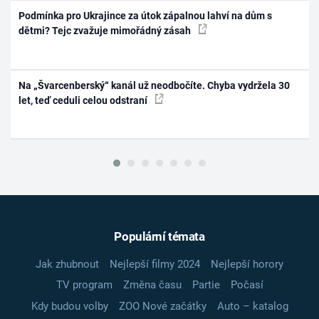
Podmínka pro Ukrajince za útok zápalnou lahví na dům s
dětmi? Tejc zvažuje mimořádný zásah
Na „Švarcenberský“ kanál už neodbočíte. Chyba vydržela 30
let, teď ceduli celou odstraní
Populární témata
Jak zhubnout
Nejlepší filmy 2024
Nejlepší horory
TV program
Změna času
Partie
Počasí
Kdy budou volby
ZOO Nové začátky
Auto – katalog