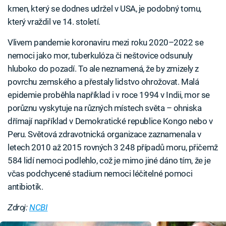
kmen, který se dodnes udržel v USA, je podobný tomu,
který vraždil ve 14. století.
Vlivem pandemie koronaviru mezi roku 2020–2022 se
nemoci jako mor, tuberkulóza či neštovice odsunuly
hluboko do pozadí. To ale neznamená, že by zmizely z
povrchu zemského a přestaly lidstvo ohrožovat. Malá
epidemie proběhla například i v roce 1994 v Indii, mor se
porůznu vyskytuje na různých místech světa –⁠ ohniska
dřímají například v Demokratické republice Kongo nebo v
Peru. Světová zdravotnická organizace zaznamenala v
letech 2010 až 2015 rovných 3 248 případů moru, přičemž
584 lidí nemoci podlehlo, což je mimo jiné dáno tím, že je
včas podchycené stadium nemoci léčitelné pomoci
antibiotik.
Zdroj:
NCBI