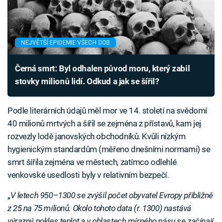
NEJVĚTŠÍ EPIDEMIE VŠECH DOB
Černá smrt: Byl odhalen původ moru, který zabil
stovky milionů lidí. Odkud a jak se šířil?
Podle literárních údajů měl mor ve 14. století na svědomí
40 milionů mrtvých a šířil se zejména z přístavů, kam jej
rozvezly lodě janovských obchodníků. Kvůli nízkým
hygienickým standardům (měřeno dnešními normami) se
smrt šířila zejména ve městech, zatímco odlehlé
venkovské usedlosti byly v relativním bezpečí.
„
V letech 950–1300 se zvýšil počet obyvatel Evropy přibližně
z 25 na 75 milionů. Okolo tohoto data (r. 1300) nastává
výrazný pokles teplot a v oblastech mírného pásu se začínají