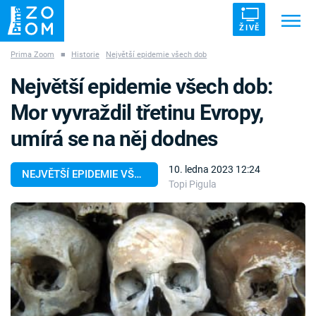
ŽIVĚ
Prima Zoom
■
Historie
Největší epidemie všech dob
Trendy:
ZRÁDCI
UFO
DRUHÁ SVĚTOVÁ VÁLKA
Největší epidemie všech dob:
ZÁHADY
VETŘELCI DÁVNOVĚKU
Mor vyvraždil třetinu Evropy,
umírá se na něj dodnes
10. ledna 2023 12:24
NEJVĚTŠÍ EPIDEMIE VŠECH DOB
Topi Pigula
Témata
Témata
Pořady
TV Program