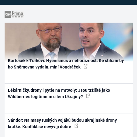
Bartošek k Turkovi: Hyenismus a nehoráznost. Ke stíhání by
ho Sněmovna vydala, míní Vondráček
Lékárničky, drony i pytle na mrtvoly: Jsou tržiště jako
Wildberries legitimním cílem Ukrajiny?
Šándor: Na masy ruských vojáků budou ukrajinské drony
krátké. Konflikt se nevyvíjí dobře