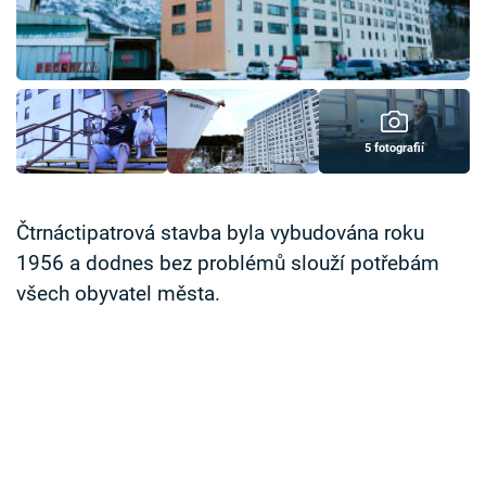
Časopis
Sledujte prima+
Přihlášení
5 fotografií
Sledujte nás
Čtrnáctipatrová stavba byla vybudována roku
1956 a dodnes bez problémů slouží potřebám
všech obyvatel města.