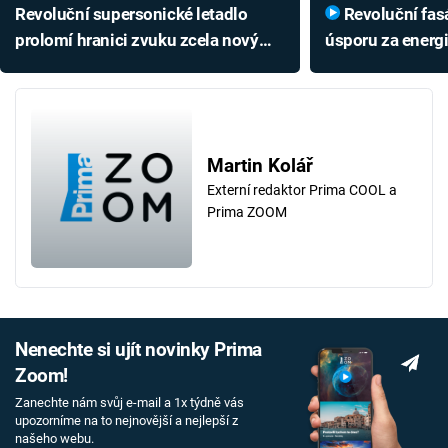
Revoluční supersonické letadlo
Revoluční fasády slibují obří
prolomí hranici zvuku zcela novým
úsporu za energ
způsobem. Prý ho vůbec
proměnily v úch
neuslyšíme
Martin Kolář
Externí redaktor Prima COOL a
Prima ZOOM
Nenechte si ujít novinky Prima
Zoom!
Zanechte nám svůj e-mail a 1x týdně vás
upozorníme na to nejnovější a nejlepší z
našeho webu.