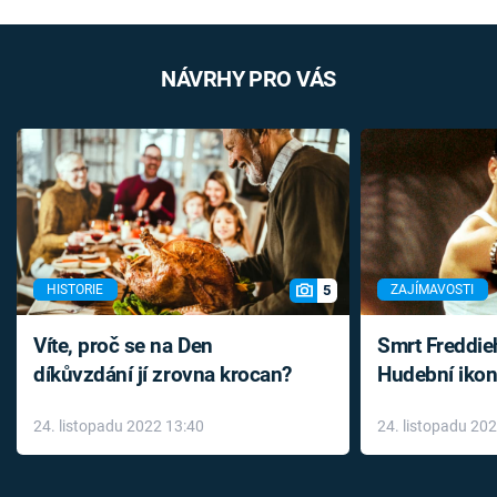
NÁVRHY PRO VÁS
5
HISTORIE
ZAJÍMAVOSTI
Víte, proč se na Den
Smrt Freddie
díkůvzdání jí zrovna krocan?
Hudební ikon
až do konce 
24. listopadu 2022 13:40
24. listopadu 20
léky