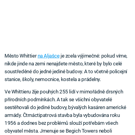
Město Whittier
na Aljašce
je zcela výjimečné: pokud víme,
nikde jinde na zemi nenajdete město, které by bylo celé
soustředěné do jedné jediné budovy. A to včetně policejní
stanice, školy, nemocnice, kostela a prádelny.
Ve Whittieru žije pouhých 255 lidí v mimořádně drsných
přírodních podmínkách. A tak se všichni obyvatelé
sestěhovali do jediné budovy, bývalých kasáren americké
armády. Čtrnáctipatrová stavba byla vybudována roku
1956 a dodnes bez problémů slouží potřebám všech
obyvatel města. Jmenuje se Begich Towers neboli