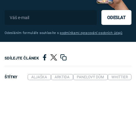
ODESLAT
Odesláním formuláře souhlasíte s
podmínkami zpracování osobních údajů
SDÍLEJTE ČLÁNEK
ŠTÍTKY
ALJAŠKA
ARKTIDA
PANELOVÝ DŮM
WHITTIER