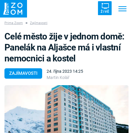
ŽIVĚ
Prima Zoom
■
Zajímavosti
Trendy:
ZRÁDCI
UFO
DRUHÁ SVĚTOVÁ VÁLKA
Celé město žije v jednom domě:
ZÁHADY
VETŘELCI DÁVNOVĚKU
Panelák na Aljašce má i vlastní
nemocnici a kostel
24. října 2023 14:25
ZAJÍMAVOSTI
Martin Kolář
Témata
Témata
Pořady
TV Program