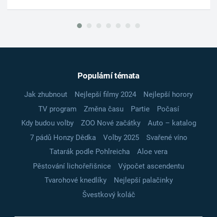
Populární témata
Jak zhubnout
Nejlepší filmy 2024
Nejlepší horory
TV program
Změna času
Partie
Počasí
Kdy budou volby
ZOO Nové začátky
Auto – katalog
7 pádů Honzy Dědka
Volby 2025
Svařené víno
Tatarák podle Pohlreicha
Aloe vera
Pěstování lichořeřišnice
Výpočet ascendentu
Tvarohové knedlíky
Nejlepší palačinky
Švestkový koláč