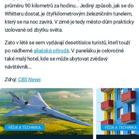
průměru 90 kilometrů za hodinu… Jediný způsob, jak se do
Whitteru dostat, je čtyřkilometrovým železničním tunelem,
který se na noc zavírá. V zimě je tedy město-dům prakticky
izolované od zbytku světa.
Zato v létě se sem vydávají desetitisíce turistů, kteří touží
po nádherné
aljašské přírodě
. V paneláku je celoročně
také malý hotel, kde se může ubytovat zvědavý
návštěvník...
Zdroj:
CBS News
VĚDA A TECHNIKA
VĚDA A TECHNIKA