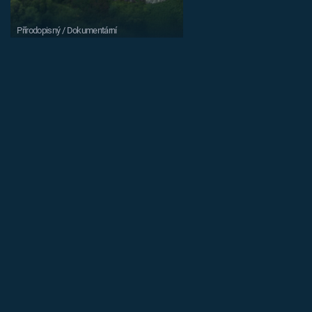
Přírodopisný / Dokumentární