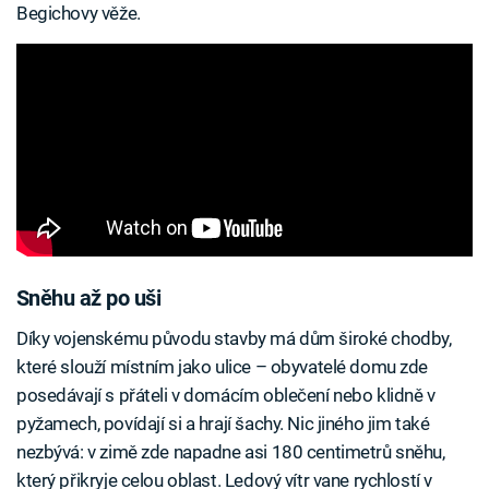
Begichovy věže.
Sněhu až po uši
Díky vojenskému původu stavby má dům široké chodby,
které slouží místním jako ulice – obyvatelé domu zde
posedávají s přáteli v domácím oblečení nebo klidně v
pyžamech, povídají si a hrají šachy. Nic jiného jim také
nezbývá: v zimě zde napadne asi 180 centimetrů sněhu,
který přikryje celou oblast. Ledový vítr vane rychlostí v