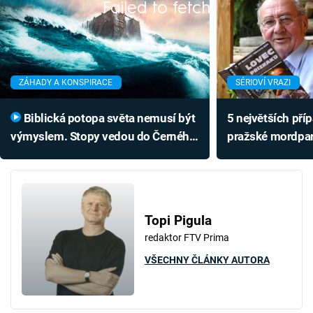
Failed to fetch
ZÁHADY A KONSPIRACE
SÉRIOVÍ VRAZI
Biblická potopa světa nemusí být
5 největších pří
výmyslem. Stopy vedou do Černého
pražské mordpart
moře
chytil i spartaki
Topi Pigula
redaktor FTV Prima
VŠECHNY ČLÁNKY AUTORA