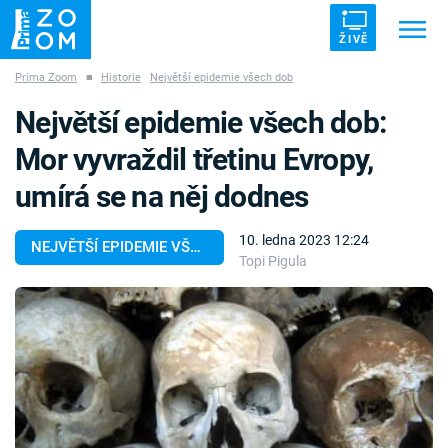
ŽIVĚ
Prima Zoom
■
Historie
Největší epidemie všech dob
Trendy:
ZRÁDCI
UFO
DRUHÁ SVĚTOVÁ VÁLKA
Největší epidemie všech dob:
ZÁHADY
VETŘELCI DÁVNOVĚKU
Mor vyvraždil třetinu Evropy,
umírá se na něj dodnes
10. ledna 2023 12:24
NEJVĚTŠÍ EPIDEMIE VŠECH DOB
Topi Pigula
Témata
Témata
Pořady
TV Program