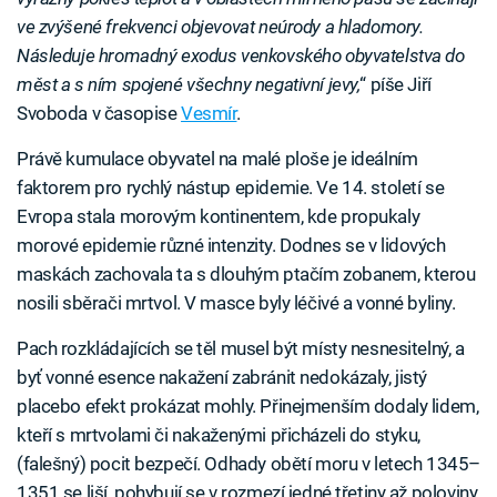
ve zvýšené frekvenci objevovat neúrody a hladomory.
Následuje hromadný exodus venkovského obyvatelstva do
měst a s ním spojené všechny negativní jevy,
“ píše Jiří
Svoboda v časopise
Vesmír
.
Právě kumulace obyvatel na malé ploše je ideálním
faktorem pro rychlý nástup epidemie. Ve 14. století se
Evropa stala morovým kontinentem, kde propukaly
morové epidemie různé intenzity. Dodnes se v lidových
maskách zachovala ta s dlouhým ptačím zobanem, kterou
nosili sběrači mrtvol. V masce byly léčivé a vonné byliny.
Pach rozkládajících se těl musel být místy nesnesitelný, a
byť vonné esence nakažení zabránit nedokázaly, jistý
placebo efekt prokázat mohly. Přinejmenším dodaly lidem,
kteří s mrtvolami či nakaženými přicházeli do styku,
(falešný) pocit bezpečí. Odhady obětí moru v letech 1345–
1351 se liší, pohybují se v rozmezí jedné třetiny až poloviny