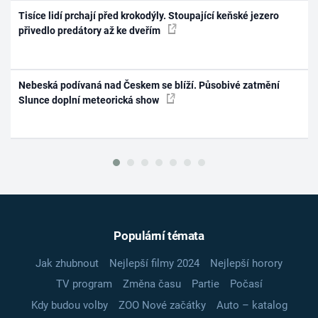
Tisíce lidí prchají před krokodýly. Stoupající keňské jezero
přivedlo predátory až ke dveřím
Nebeská podívaná nad Českem se blíží. Působivé zatmění
Slunce doplní meteorická show
Populární témata
Jak zhubnout
Nejlepší filmy 2024
Nejlepší horory
TV program
Změna času
Partie
Počasí
Kdy budou volby
ZOO Nové začátky
Auto – katalog