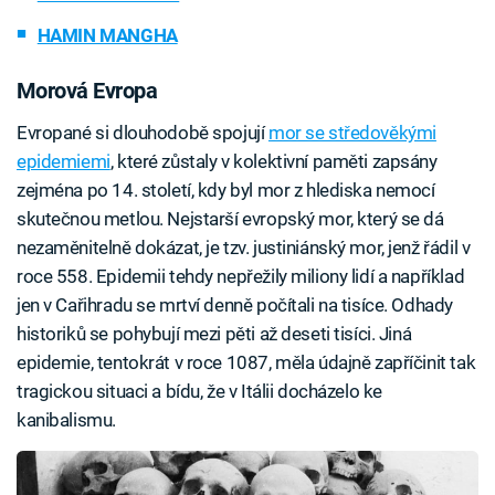
HAMIN MANGHA
Morová Evropa
Evropané si dlouhodobě spojují
mor se středověkými
epidemiemi
, které zůstaly v kolektivní paměti zapsány
zejména po 14. století, kdy byl mor z hlediska nemocí
skutečnou metlou. Nejstarší evropský mor, který se dá
nezaměnitelně dokázat, je tzv. justiniánský mor, jenž řádil v
roce 558. Epidemii tehdy nepřežily miliony lidí a například
jen v Cařihradu se mrtví denně počítali na tisíce. Odhady
historiků se pohybují mezi pěti až deseti tisíci. Jiná
epidemie, tentokrát v roce 1087, měla údajně zapříčinit tak
tragickou situaci a bídu, že v Itálii docházelo ke
kanibalismu.