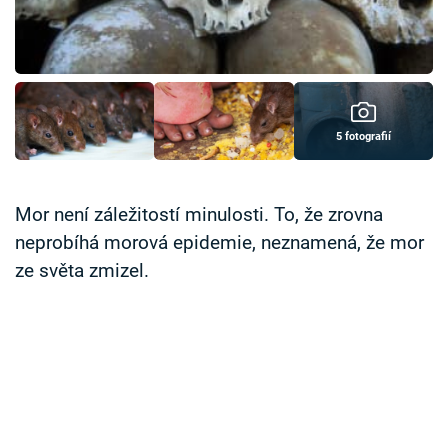
Časopis
Sledujte prima+
Přihlášení
5 fotografií
Sledujte nás
Mor není záležitostí minulosti. To, že zrovna
neprobíhá morová epidemie, neznamená, že mor
ze světa zmizel.