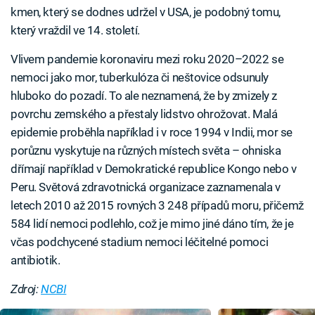
kmen, který se dodnes udržel v USA, je podobný tomu,
který vraždil ve 14. století.
Vlivem pandemie koronaviru mezi roku 2020–2022 se
nemoci jako mor, tuberkulóza či neštovice odsunuly
hluboko do pozadí. To ale neznamená, že by zmizely z
povrchu zemského a přestaly lidstvo ohrožovat. Malá
epidemie proběhla například i v roce 1994 v Indii, mor se
porůznu vyskytuje na různých místech světa –⁠ ohniska
dřímají například v Demokratické republice Kongo nebo v
Peru. Světová zdravotnická organizace zaznamenala v
letech 2010 až 2015 rovných 3 248 případů moru, přičemž
584 lidí nemoci podlehlo, což je mimo jiné dáno tím, že je
včas podchycené stadium nemoci léčitelné pomoci
antibiotik.
Zdroj:
NCBI