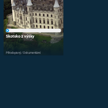
PŘEHRÁT
Skotsko z výšky
Přírodopisný / Dokumentární