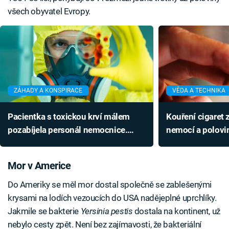
všech obyvatel Evropy.
ZÁHADY A KONSPIRACE
VĚDA A TECHNIKA
Pacientka s toxickou krví málem
Kouření cigaret 
pozabíjela personál nemocnice.
nemocí a polovin
Doktorům případ nedá spát
Zachránit se ne
Mor v Americe
Do Ameriky se měl mor dostal společně se zablešenými
krysami na lodích vezoucích do USA nadějeplné uprchlíky.
Jakmile se bakterie
Yersinia pestis
dostala na kontinent, už
nebylo cesty zpět. Není bez zajímavosti, že bakteriální