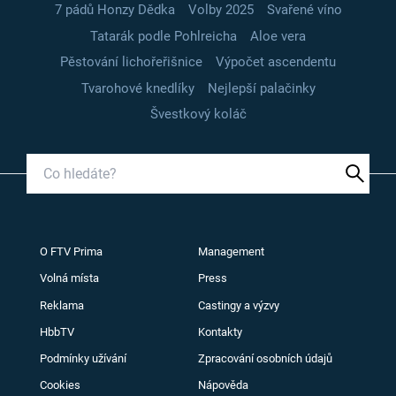
7 pádů Honzy Dědka
Volby 2025
Svařené víno
Tatarák podle Pohlreicha
Aloe vera
Pěstování lichořeřišnice
Výpočet ascendentu
Tvarohové knedlíky
Nejlepší palačinky
Švestkový koláč
O FTV Prima
Management
Volná místa
Press
Reklama
Castingy a výzvy
HbbTV
Kontakty
Podmínky užívání
Zpracování osobních údajů
Cookies
Nápověda