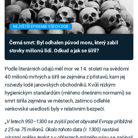
NEJVĚTŠÍ EPIDEMIE VŠECH DOB
Černá smrt: Byl odhalen původ moru, který zabil
stovky milionů lidí. Odkud a jak se šířil?
Podle literárních údajů měl mor ve 14. století na svědomí
40 milionů mrtvých a šířil se zejména z přístavů, kam jej
rozvezly lodě janovských obchodníků. Kvůli nízkým
hygienickým standardům (měřeno dnešními normami) se
smrt šířila zejména ve městech, zatímco odlehlé
venkovské usedlosti byly v relativním bezpečí.
„
V letech 950–1300 se zvýšil počet obyvatel Evropy přibližně
z 25 na 75 milionů. Okolo tohoto data (r. 1300) nastává
výrazný pokles teplot a v oblastech mírného pásu se začínají