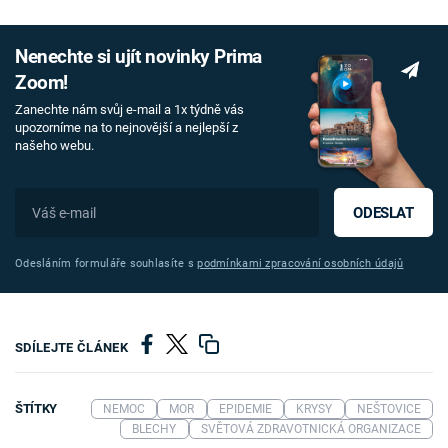
Nenechte si ujít novinky Prima
Zoom!
Zanechte nám svůj e-mail a 1x týdně vás
upozorníme na to nejnovější a nejlepší z
našeho webu.
ODESLAT
Odesláním formuláře souhlasíte s
podmínkami zpracování osobních údajů
SDÍLEJTE ČLÁNEK
ŠTÍTKY
NEMOC
MOR
EPIDEMIE
KRYSY
NEŠTOVICE
BLECHY
SVĚTOVÁ ZDRAVOTNICKÁ ORGANIZACE