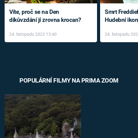
Víte, proč se na Den
Smrt Freddie
díkůvzdání jí zrovna krocan?
Hudební ikon
až do konce 
24. listopadu 2022 13:40
24. listopadu 20
léky
POPULÁRNÍ FILMY NA PRIMA ZOOM