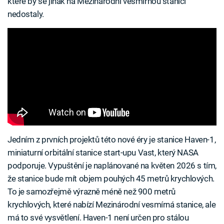
které by se jinak na Mezinárodní vesmírnou stanici
nedostaly.
Jedním z prvních projektů této nové éry je stanice Haven-1,
miniaturní orbitální stanice start-upu Vast, který NASA
podporuje. Vypuštění je naplánované na květen 2026 s tím,
že stanice bude mít objem pouhých 45 metrů krychlových.
To je samozřejmě výrazně méně než 900 metrů
krychlových, které nabízí Mezinárodní vesmírná stanice, ale
má to své vysvětlení. Haven-1 není určen pro stálou