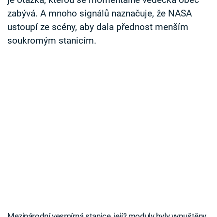
je otázka, kterou se momentálně vědecká obec
zabývá. A mnoho signálů naznačuje, že NASA
ustoupí ze scény, aby dala přednost menším
soukromým stanicím.
Mezinárodní vesmírná stanice, jejíž moduly byly vypuštěny