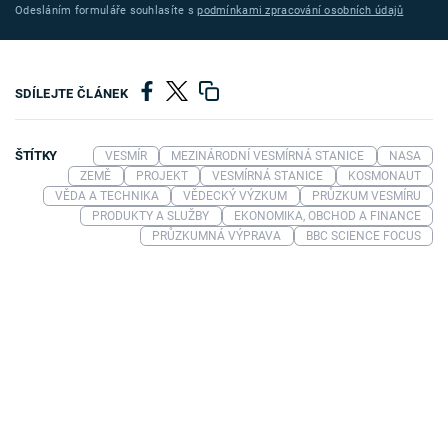
Odesláním formuláře souhlasíte s
podmínkami zpracování osobních údajů
SDÍLEJTE ČLÁNEK
ŠTÍTKY
VESMÍR
MEZINÁRODNÍ VESMÍRNÁ STANICE
NASA
ZEMĚ
PROJEKT
VESMÍRNÁ STANICE
KOSMONAUT
VĚDA A TECHNIKA
VĚDECKÝ VÝZKUM
PRŮZKUM VESMÍRU
PRODUKTY A SLUŽBY
EKONOMIKA, OBCHOD A FINANCE
PRŮZKUMNÁ VÝPRAVA
BBC SCIENCE FOCUS