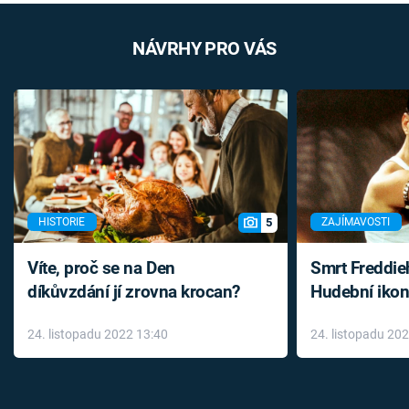
NÁVRHY PRO VÁS
5
HISTORIE
ZAJÍMAVOSTI
Víte, proč se na Den
Smrt Freddie
díkůvzdání jí zrovna krocan?
Hudební ikon
až do konce 
24. listopadu 2022 13:40
24. listopadu 20
léky