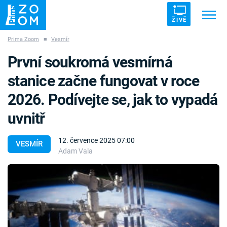
ŽIVĚ
Prima Zoom
■
Vesmír
Trendy:
ZRÁDCI
UFO
DRUHÁ SVĚTOVÁ VÁLKA
První soukromá vesmírná
ZÁHADY
VETŘELCI DÁVNOVĚKU
stanice začne fungovat v roce
2026. Podívejte se, jak to vypadá
uvnitř
Témata
12. července 2025 07:00
VESMÍR
Adam Vala
Témata
Pořady
TV Program