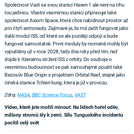
Společnost Vast se svou stanicí Haven-1 ale není na trhu
tou jedinou. Vlastní vesmírnou stanici připravuje také
společnost Axiom Space, která chce nabídnout prostor až
pro čtyři astronauty. Zajímavé je, že má začít fungovat jako
další modul ISS, od které se ale později odpojí a bude
fungovat samostatně. První moduly by nicméně mohly být
vypuštěny už v roce 2028, tedy dva roky před tím, než
dojde k řízenému stržení ISS z orbity. Do souboje o
vesmírnou budoucnost se pak samozřejmě pouští také
Bezosův Blue Origin s projektem Orbital Reef, stejně jako
čínská stanice Tchien-kung, která je již v provozu.
Zdroj:
NASA
,
BBC Science Focus
,
VAST
Video, které jste mohli minout: Na lidech hořel oděv,
miliony stromů šly k zemi. Sílu Tunguského incidentu
pocítil celý svět