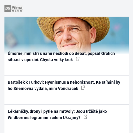
Úmorné, ministři s námi nechodí do debat, popsal Grolich
situaci v opozici. Chystá velký krok
Bartošek k Turkovi: Hyenismus a nehoráznost. Ke stíhání by
ho Sněmovna vydala, míní Vondráček
Lékárničky, drony i pytle na mrtvoly: Jsou tržiště jako
Wildberries legitimním cílem Ukrajiny?