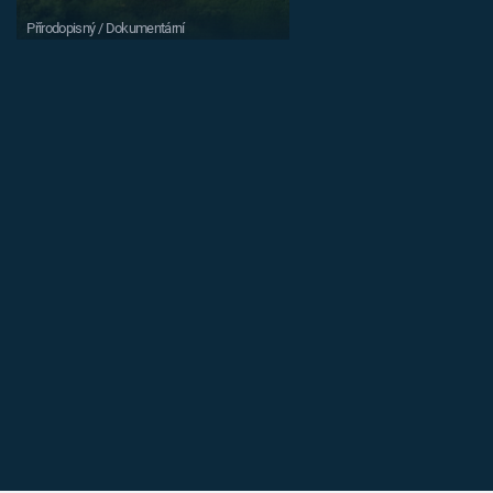
Přírodopisný / Dokumentární