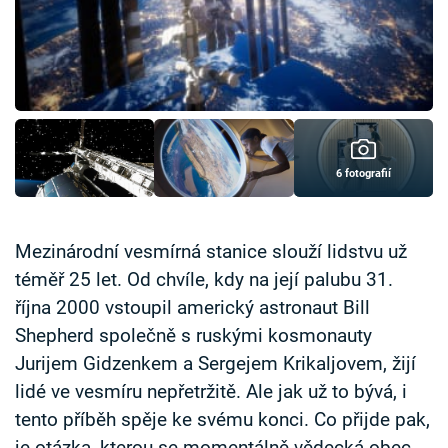
Časopis
Sledujte prima+
Přihlášení
6 fotografií
Sledujte nás
Mezinárodní vesmírná stanice slouží lidstvu už
téměř 25 let. Od chvíle, kdy na její palubu 31.
října 2000 vstoupil americký astronaut Bill
Shepherd společně s ruskými kosmonauty
Jurijem Gidzenkem a Sergejem Krikaljovem, žijí
lidé ve vesmíru nepřetržitě. Ale jak už to bývá, i
tento příběh spěje ke svému konci. Co přijde pak,