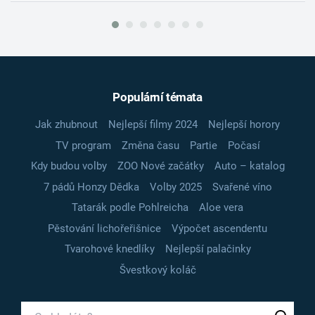
Populární témata
Jak zhubnout
Nejlepší filmy 2024
Nejlepší horory
TV program
Změna času
Partie
Počasí
Kdy budou volby
ZOO Nové začátky
Auto – katalog
7 pádů Honzy Dědka
Volby 2025
Svařené víno
Tatarák podle Pohlreicha
Aloe vera
Pěstování lichořeřišnice
Výpočet ascendentu
Tvarohové knedlíky
Nejlepší palačinky
Švestkový koláč