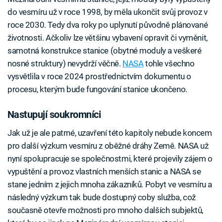
do vesmíru už v roce 1998, by měla ukončit svůj provoz v
roce 2030. Tedy dva roky po uplynutí původně plánované
životnosti. Ačkoliv lze většinu vybavení opravit či vyměnit,
samotná konstrukce stanice (obytné moduly a veškeré
nosné struktury) nevydrží věčně.
NASA
tohle všechno
vysvětlila v roce 2024 prostřednictvím dokumentu o
procesu, kterým bude fungování stanice ukončeno.
Nastupují soukromníci
Jak už je ale patrné, uzavření této kapitoly nebude koncem
pro další výzkum vesmíru z oběžné dráhy Země. NASA už
nyní spolupracuje se společnostmi, které projevily zájem o
vypuštění a provoz vlastních menších stanic a NASA se
stane jedním z jejich mnoha zákazníků. Pobyt ve vesmíru a
následný výzkum tak bude dostupný coby služba, což
současně otevře možnosti pro mnoho dalších subjektů,