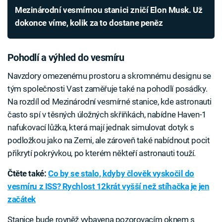
Mezinárodní vesmírnou stanici zničí Elon Musk. Už
dokonce víme, kolik za to dostane peněz
Pohodlí a výhled do vesmíru
Navzdory omezenému prostoru a skromnému designu se
tým společnosti Vast zaměřuje také na pohodlí posádky.
Na rozdíl od Mezinárodní vesmírné stanice, kde astronauti
často spí v těsných úložných skříňkách, nabídne Haven-1
nafukovací lůžka, která mají jednak simulovat dotyk s
podložkou jako na Zemi, ale zároveň také nabídnout pocit
přikrytí pokrývkou, po kterém někteří astronauti touží.
Čtěte také:
Co by se stalo, kdyby člověk vyskočil do
vesmíru z ISS? Rychlost 12krát vyšší než stíhačka je jen
začátek
Stanice bude rovněž vybavena pozorovacím oknem s