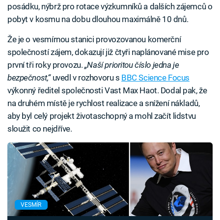
posádku, nýbrž pro rotace výzkumníků a dalších zájemců o
pobyt v kosmu na dobu dlouhou maximálně 10 dnů.
Že je o vesmírnou stanici provozovanou komerční
společností zájem, dokazují již čtyři naplánované mise pro
první tři roky provozu.
„Naší prioritou číslo jedna je
bezpečnost,“
uvedl v rozhovoru s
BBC Science Focus
výkonný ředitel společnosti Vast Max Haot. Dodal pak, že
na druhém místě je rychlost realizace a snížení nákladů,
aby byl celý projekt životaschopný a mohl začít lidstvu
sloužit co nejdříve.
VESMÍR