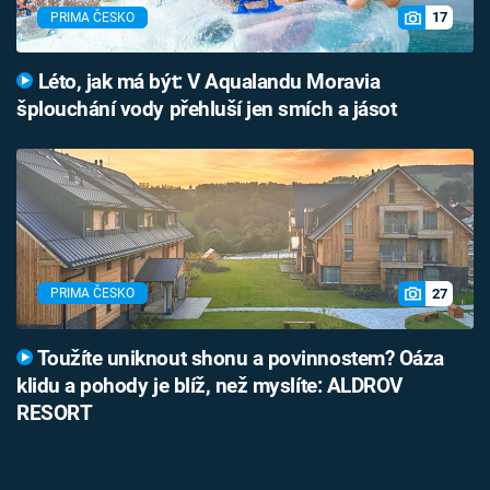
17
PRIMA ČESKO
Léto, jak má být: V Aqualandu Moravia
šplouchání vody přehluší jen smích a jásot
27
PRIMA ČESKO
Toužíte uniknout shonu a povinnostem? Oáza
klidu a pohody je blíž, než myslíte: ALDROV
RESORT