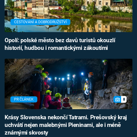
CESTOVÁNÍ A DOBRODRUŽSTVÍ
Opolí: polské město bez davů turistů okouzlí
historií, hudbou i romantickými zákoutími
8
PR ČLÁNEK
Krásy Slovenska nekončí Tatrami. Prešovský kraj
uchvátí nejen malebnými Pieninami, ale i méně
známými skvosty