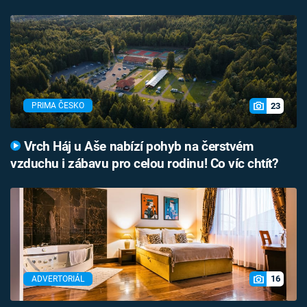
23
PRIMA ČESKO
Vrch Háj u Aše nabízí pohyb na čerstvém
vzduchu i zábavu pro celou rodinu! Co víc chtít?
16
ADVERTORIÁL