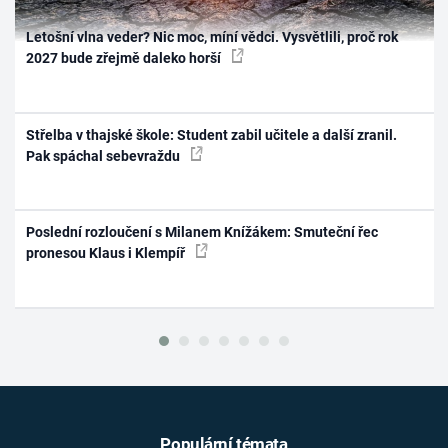
Letošní vlna veder? Nic moc, míní vědci. Vysvětlili, proč rok
2027 bude zřejmě daleko horší
Střelba v thajské škole: Student zabil učitele a další zranil.
Pak spáchal sebevraždu
Poslední rozloučení s Milanem Knížákem: Smuteční řec
pronesou Klaus i Klempíř
Populární témata