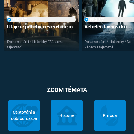
PŘEHRÁT
PŘEHRÁT
Utajené příběhy českých dějin
Vetřelci dávnověku
Dokumentární / Historický / Záhady a
Dokumentární / Historický / Sci-fi
tajemství
Záhady a tajemství
ZOOM TÉMATA
Cestování a
Historie
Příroda
dobrodružství