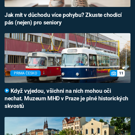
Jak mít v důchodu více pohybu? Zkuste chodicí
pás (nejen) pro seniory
11
PRIMA ČESKO
Když vyjedou, všichni na nich mohou oči
nechat. Muzeum MHD v Praze je plné historických
skvostů