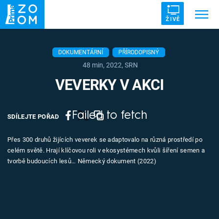
ŽIVĚ
Trendy:
ZRÁDCI
UFO
DRUHÁ SVĚTOVÁ VÁLKA
DOKUMENTÁRNÍ
PŘÍRODOPISNÝ
48 min, 2022, SRN
ZÁHADY
VETŘELCI DÁVNOVĚKU
VEVERKY V AKCI
Failed to fetch
SDÍLEJTE POŘAD
Témata
Přes 300 druhů žijících veverek se adaptovalo na různá prostředí po
celém světě. Hrají klíčovou roli v ekosystémech kvůli šíření semen a
Témata
tvorbě budoucích lesů… Německý dokument (2022)
Pořady
TV Program