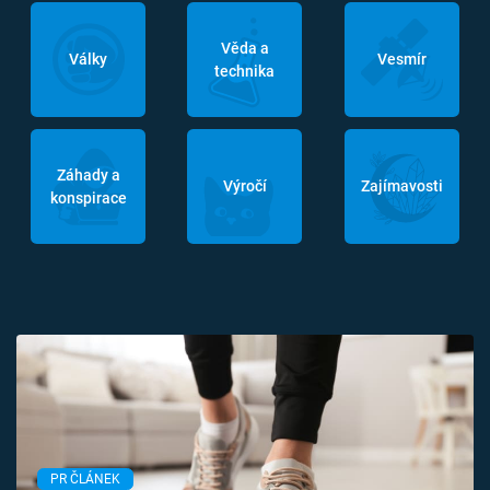
Věda a
Války
Vesmír
technika
Záhady a
Výročí
Zajímavosti
konspirace
PR ČLÁNEK