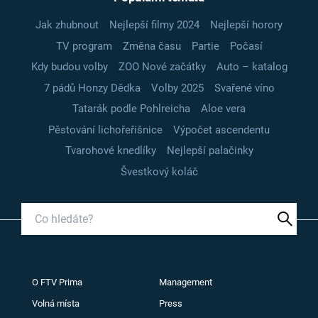
Jak zhubnout
Nejlepší filmy 2024
Nejlepší horory
TV program
Změna času
Partie
Počasí
Kdy budou volby
ZOO Nové začátky
Auto – katalog
7 pádů Honzy Dědka
Volby 2025
Svařené víno
Tatarák podle Pohlreicha
Aloe vera
Pěstování lichořeřišnice
Výpočet ascendentu
Tvarohové knedlíky
Nejlepší palačinky
Švestkový koláč
O FTV Prima
Management
Volná místa
Press