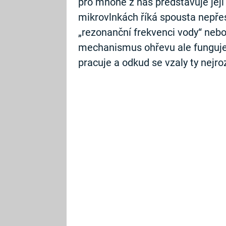
pro mnohé z nás představuje její
mikrovlnkách říká spousta nepřes
„rezonanční frekvenci vody“ nebo 
mechanismus ohřevu ale funguje 
pracuje a odkud se vzaly ty nejro