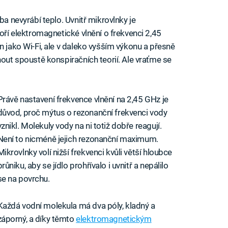
ba nevyrábí teplo. Uvnitř mikrovlnky je
voří elektromagnetické vlnění o frekvenci 2,45
n jako Wi-Fi, ale v daleko vyšším výkonu a přesně
nout spoustě konspiračních teorií. Ale vraťme se
Právě nastavení frekvence vlnění na 2,45 GHz je
důvod, proč mýtus o rezonanční frekvenci vody
vznikl. Molekuly vody na ni totiž dobře reagují.
Není to nicméně jejich rezonanční maximum.
Mikrovlnky volí nižší frekvenci kvůli větší hloubce
průniku, aby se jídlo prohřívalo i uvnitř a nepálilo
se na povrchu.
Každá vodní molekula má dva póly, kladný a
záporný, a díky těmto
elektromagnetickým