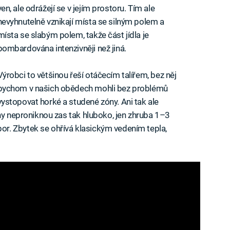
ven, ale odrážejí se v jejím prostoru. Tím ale
nevyhnutelně vznikají místa se silným polem a
místa se slabým polem, takže část jídla je
bombardována intenzivněji než jiná.
Výrobci to většinou řeší otáčecím talířem, bez něj
bychom v našich obědech mohli bez problémů
vystopovat horké a studené zóny. Ani tak ale
lny neproniknou zas tak hluboko, jen zhruba 1–3
r. Zbytek se ohřívá klasickým vedením tepla,