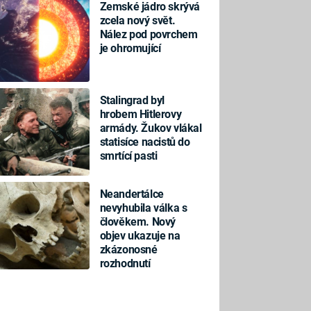
Zemské jádro skrývá
zcela nový svět.
Nález pod povrchem
je ohromující
Stalingrad byl
hrobem Hitlerovy
armády. Žukov vlákal
statisíce nacistů do
smrtící pasti
Neandertálce
nevyhubila válka s
člověkem. Nový
objev ukazuje na
zkázonosné
rozhodnutí