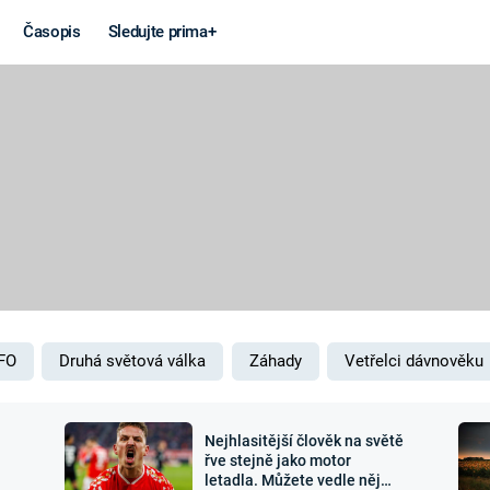
Časopis
Sledujte prima+
Věda a
Války
technika
STUDENÁ V
KORONAVIRUS
VÁLKA VE
VIETNAMU
VESMÍR
VÁLEČNÉ FI
MARS
SERIÁLY
FO
Druhá světová válka
Záhady
Vetřelci dávnověku
Nejhlasitější člověk na světě
Záhady a
Zajímav
řve stejně jako motor
letadla. Můžete vedle něj
konspirace