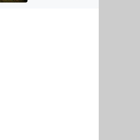
US
tornádem
RSUS
ZE A