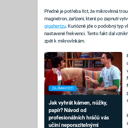
Předně je potřeba říct, že mikrovlnná trou
magnetron, zařízení, které po zapnutí vyt
gigahertzu
. Kuriózně jde o podobný typ vl
nastavené frekvenci. Tento fakt dal vznik
zpět k mikrovlnkám.
ZAJÍMAVOSTI
Jak vyhrát kámen, nůžky,
papír? Návod od
profesionálních hráčů vás
učiní neporazitelnými