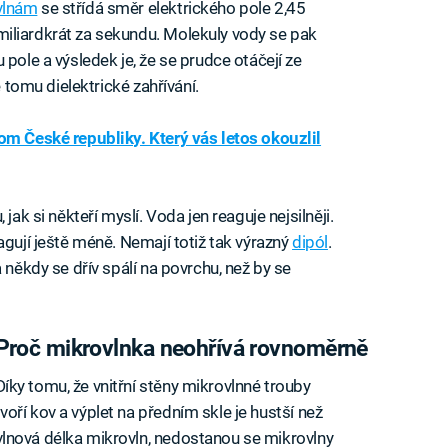
vlnám
se střídá směr elektrického pole 2,45
miliardkrát za sekundu. Molekuly vody se pak
 pole a výsledek je, že se prudce otáčejí ze
e tomu dielektrické zahřívání.
om České republiky. Který vás letos okouzlil
jak si někteří myslí. Voda jen reaguje nejsilněji.
agují ještě méně. Nemají totiž tak výrazný
dipól
.
 někdy se dřív spálí na povrchu, než by se
Proč mikrovlnka neohřívá rovnoměrně
Díky tomu, že vnitřní stěny mikrovlnné trouby
tvoří kov a výplet na předním skle je hustší než
vlnová délka mikrovln, nedostanou se mikrovlny