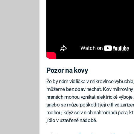
Pozor na kovy
Že by nám vidlička v mikrovlnce vybuchla,
můžeme bez obav nechat. Kov mikrovlny ne
hranách mohou vznikat elektrické výboje. 
anebo se může poškodit její citlivé zaříze
mohou, když se v nich nahromadí pára, kt
jídlo v uzavřené nádobě.