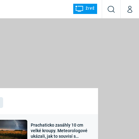
ŽIVĚ
Vyhledávání
Můj p
Prima+
ÁLKA
CNN Prima NEWS
Prima FRESH
Prima LIVING
LMY A
Prima Ženy
Prima LAJK
Prachaticko zasáhly 10 cm
osti
velké kroupy. Meteorologové
Sledujte nás
ukázali, jak to souvisí s