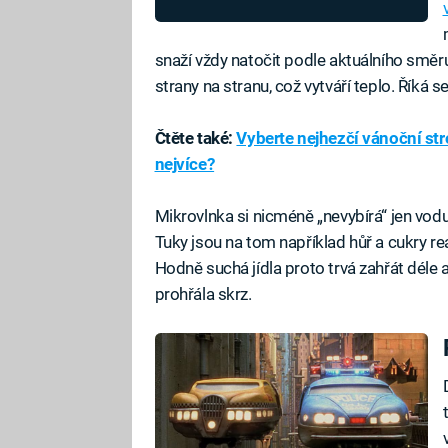
snaží vždy natočit podle aktuálního směru
strany na stranu, což vytváří teplo. Říká s
Čtěte také:
Vyberte nejhezčí vánoční str
nejvíce?
Mikrovlnka si nicméně „nevybírá“ jen vodu, 
Tuky jsou na tom například hůř a cukry re
Hodně suchá jídla proto trvá zahřát déle a
prohřála skrz.