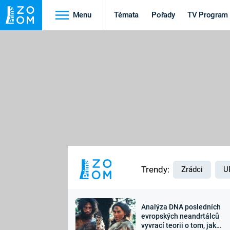
Menu
Témata
Pořady
TV Program
Cestování
Historie
HRADY A ZÁMKY
VIKINGOVÉ
HEDVÁBNÁ STEZKA
EPIDEMIE A
PANDEMIE
PŘÍRODA
STAROVĚKÝ EGYPT
Trendy:
Zrádci
U
Analýza DNA posledních
Druhá
Výročí
evropských neandrtálců
vyvrací teorii o tom, jak
světová válka