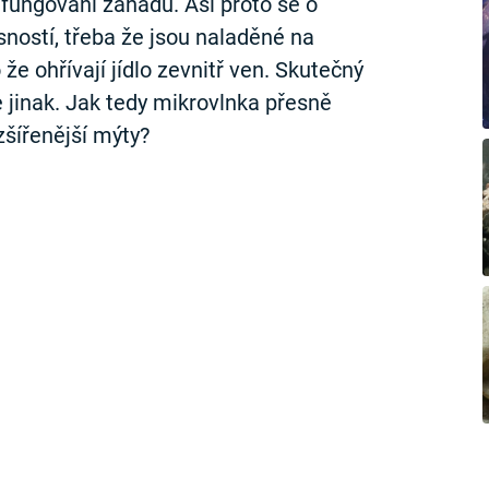
 fungování záhadu. Asi proto se o
ností, třeba že jsou naladěné na
že ohřívají jídlo zevnitř ven. Skutečný
jinak. Jak tedy mikrovlnka přesně
zšířenější mýty?