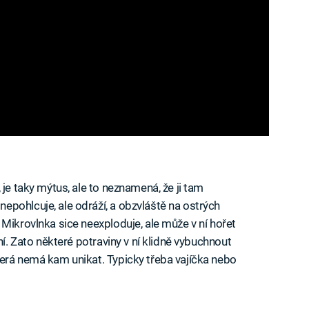
 je taky mýtus, ale to neznamená, že ji tam
pohlcuje, ale odráží, a obzvláště na ostrých
Mikrovlnka sice neexploduje, ale může v ní hořet
ní. Zato některé potraviny v ní klidně vybuchnout
erá nemá kam unikat. Typicky třeba vajíčka nebo