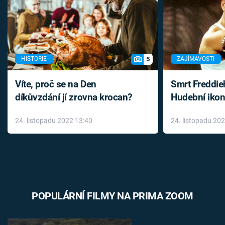
5
HISTORIE
ZAJÍMAVOSTI
Víte, proč se na Den
Smrt Freddie
díkůvzdání jí zrovna krocan?
Hudební ikon
až do konce 
24. listopadu 2022 13:40
24. listopadu 20
léky
POPULÁRNÍ FILMY NA PRIMA ZOOM