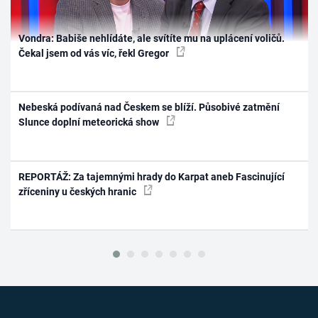
Vondra: Babiše nehlídáte, ale svítíte mu na uplácení voličů.
Čekal jsem od vás víc, řekl Gregor
Nebeská podívaná nad Českem se blíží. Působivé zatmění
Slunce doplní meteorická show
REPORTÁŽ: Za tajemnými hrady do Karpat aneb Fascinující
zříceniny u českých hranic