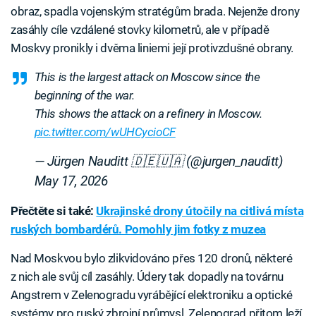
obraz, spadla vojenským stratégům brada. Nejenže drony
zasáhly cíle vzdálené stovky kilometrů, ale v případě
Moskvy pronikly i dvěma liniemi její protivzdušné obrany.
This is the largest attack on Moscow since the
beginning of the war.
This shows the attack on a refinery in Moscow.
pic.twitter.com/wUHCycioCF
— Jürgen Nauditt 🇩🇪🇺🇦 (@jurgen_nauditt)
May 17, 2026
Přečtěte si také:
Ukrajinské drony útočily na citlivá místa
ruských bombardérů. Pomohly jim fotky z muzea
Nad Moskvou bylo zlikvidováno přes 120 dronů, některé
z nich ale svůj cíl zasáhly. Údery tak dopadly na továrnu
Angstrem v Zelenogradu vyrábějící elektroniku a optické
systémy pro ruský zbrojní průmysl. Zelenograd přitom leží