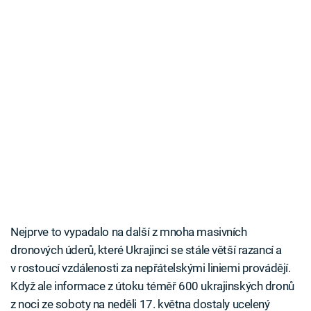
Nejprve to vypadalo na další z mnoha masivních
dronových úderů, které Ukrajinci se stále větší razancí a
v rostoucí vzdálenosti za nepřátelskými liniemi provádějí.
Když ale informace z útoku téměř 600 ukrajinských dronů
z noci ze soboty na neděli 17. května dostaly ucelený