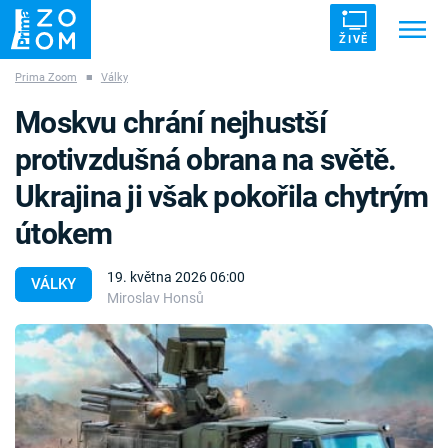
ŽIVĚ
Prima Zoom
■
Války
Trendy:
ZRÁDCI
UFO
DRUHÁ SVĚTOVÁ VÁLKA
Moskvu chrání nejhustší
ZÁHADY
VETŘELCI DÁVNOVĚKU
protivzdušná obrana na světě.
Ukrajina ji však pokořila chytrým
útokem
Témata
19. května 2026 06:00
VÁLKY
Miroslav Honsů
Témata
Pořady
TV Program