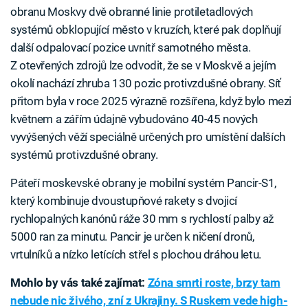
obranu Moskvy dvě obranné linie protiletadlových
systémů obklopující město v kruzích, které pak doplňují
další odpalovací pozice uvnitř samotného města.
Z otevřených zdrojů lze odvodit, že se v Moskvě a jejím
okolí nachází zhruba 130 pozic protivzdušné obrany. Síť
přitom byla v roce 2025 výrazně rozšířena, když bylo mezi
květnem a zářím údajně vybudováno 40-45 nových
vyvýšených věží speciálně určených pro umístění dalších
systémů protivzdušné obrany.
Páteří moskevské obrany je mobilní systém Pancir-S1,
který kombinuje dvoustupňové rakety s dvojicí
rychlopalných kanónů ráže 30 mm s rychlostí palby až
5000 ran za minutu. Pancir je určen k ničení dronů,
vrtulníků a nízko letících střel s plochou dráhou letu.
Mohlo by vás také zajímat:
Zóna smrti roste, brzy tam
nebude nic živého, zní z Ukrajiny. S Ruskem vede high-