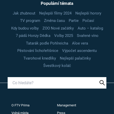
Populární témata
Jak zhubnout
Nejlepší filmy 2024
Nejlepší horory
TV program
Změna času
Partie
Počasí
Kdy budou volby
ZOO Nové začátky
Auto – katalog
7 pádů Honzy Dědka
Volby 2025
Svařené víno
Tatarák podle Pohlreicha
Aloe vera
Pěstování lichořeřišnice
Výpočet ascendentu
Tvarohové knedlíky
Nejlepší palačinky
Švestkový koláč
O FTV Prima
Management
Volná místa
Press