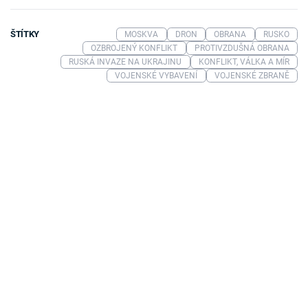
ŠTÍTKY
MOSKVA
DRON
OBRANA
RUSKO
OZBROJENÝ KONFLIKT
PROTIVZDUŠNÁ OBRANA
RUSKÁ INVAZE NA UKRAJINU
KONFLIKT, VÁLKA A MÍR
VOJENSKÉ VYBAVENÍ
VOJENSKÉ ZBRANĚ