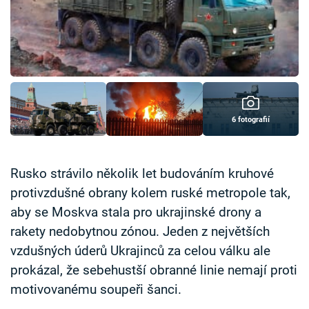
Časopis
Sledujte prima+
Přihlášení
6 fotografií
Sledujte nás
Rusko strávilo několik let budováním kruhové
protivzdušné obrany kolem ruské metropole tak,
aby se Moskva stala pro ukrajinské drony a
rakety nedobytnou zónou. Jeden z největších
vzdušných úderů Ukrajinců za celou válku ale
prokázal, že sebehustší obranné linie nemají proti
motivovanému soupeři šanci.