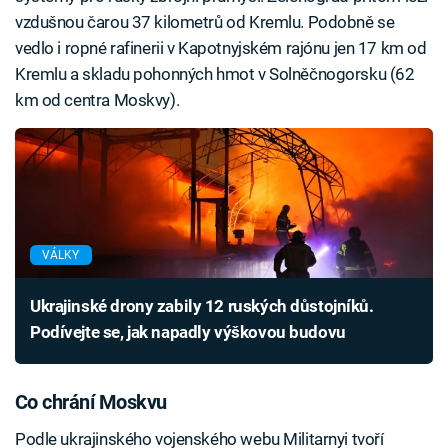
vzdušnou čarou 37 kilometrů od Kremlu. Podobně se
vedlo i ropné rafinerii v Kapotnyjském rajónu jen 17 km od
Kremlu a skladu pohonných hmot v Solněčnogorsku (62
km od centra Moskvy).
VÁLKY
Ukrajinské drony zabily 12 ruských důstojníků.
Podívejte se, jak napadly výškovou budovu
Co chrání Moskvu
Podle ukrajinského vojenského webu Militarnyi tvoří