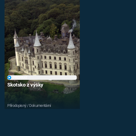
PŘEHRÁT
Skotsko z výšky
Přírodopisný / Dokumentární