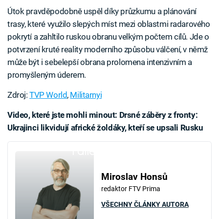
Útok pravděpodobně uspěl díky průzkumu a plánování
trasy, které využilo slepých míst mezi oblastmi radarového
pokrytí a zahltilo ruskou obranu velkým počtem cílů. Jde o
potvrzení kruté reality moderního způsobu válčení, v němž
může být i sebelepší obrana prolomena intenzivním a
promyšleným úderem.
Zdroj:
TVP World
,
Militarnyi
Video, které jste mohli minout: Drsné záběry z fronty:
Ukrajinci likvidují africké žoldáky, kteří se upsali Rusku
Failed to fetch
Miroslav Honsů
redaktor FTV Prima
VŠECHNY ČLÁNKY AUTORA