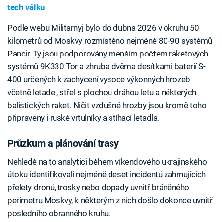
tech válku
Podle webu Militarnyj bylo do dubna 2026 v okruhu 50
kilometrů od Moskvy rozmístěno nejméně 80-90 systémů
Pancir. Ty jsou podporovány menším počtem raketových
systémů 9K330 Tor a zhruba dvěma desítkami baterií S-
400 určených k zachycení vysoce výkonných hrozeb
včetně letadel, střel s plochou dráhou letu a některých
balistických raket. Ničit vzdušné hrozby jsou kromě toho
připraveny i ruské vrtulníky a stíhací letadla.
Průzkum a plánování trasy
Nehledě na to analytici během víkendového ukrajinského
útoku identifikovali nejméně deset incidentů zahrnujících
přelety dronů, trosky nebo dopady uvnitř bráněného
perimetru Moskvy, k některým z nich došlo dokonce uvnitř
posledního obranného kruhu.