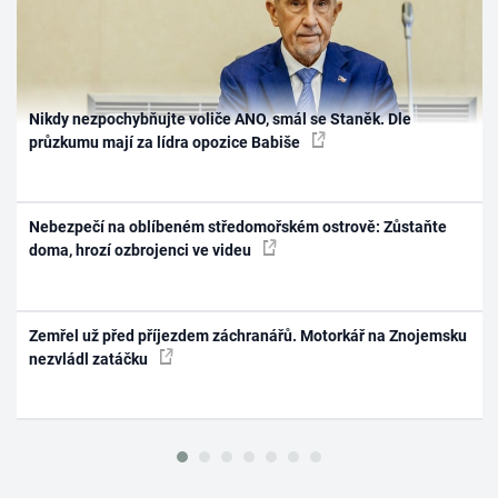
Nikdy nezpochybňujte voliče ANO, smál se Staněk. Dle
průzkumu mají za lídra opozice Babiše
Nebezpečí na oblíbeném středomořském ostrově: Zůstaňte
doma, hrozí ozbrojenci ve videu
Zemřel už před příjezdem záchranářů. Motorkář na Znojemsku
nezvládl zatáčku