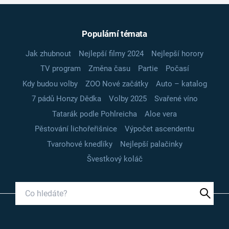
Populární témata
Jak zhubnout
Nejlepší filmy 2024
Nejlepší horory
TV program
Změna času
Partie
Počasí
Kdy budou volby
ZOO Nové začátky
Auto – katalog
7 pádů Honzy Dědka
Volby 2025
Svařené víno
Tatarák podle Pohlreicha
Aloe vera
Pěstování lichořeřišnice
Výpočet ascendentu
Tvarohové knedlíky
Nejlepší palačinky
Švestkový koláč