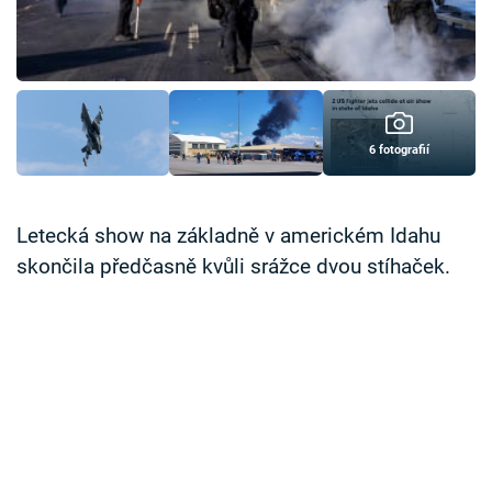
Časopis
Sledujte prima+
Přihlášení
6 fotografií
Sledujte nás
Letecká show na základně v americkém Idahu
skončila předčasně kvůli srážce dvou stíhaček.