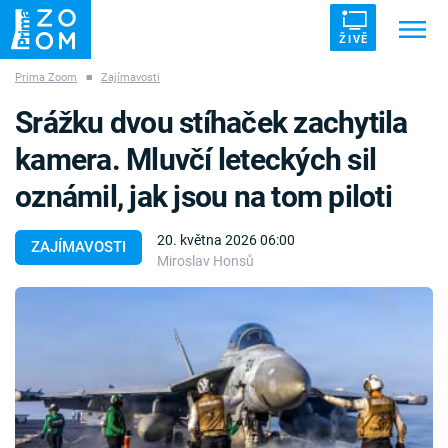
ŽIVĚ
Prima Zoom
■
Zajímavosti
Trendy:
ZRÁDCI
UFO
DRUHÁ SVĚTOVÁ VÁLKA
Srážku dvou stíhaček zachytila
ZÁHADY
VETŘELCI DÁVNOVĚKU
kamera. Mluvčí leteckých sil
oznámil, jak jsou na tom piloti
20. května 2026 06:00
ZAJÍMAVOSTI
Miroslav Honsů
Témata
Témata
Pořady
TV Program