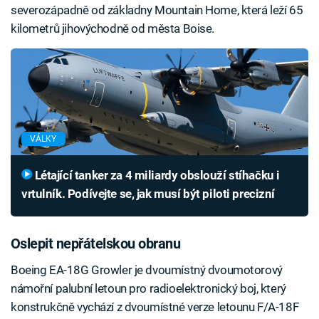
severozápadně od základny Mountain Home, která leží 65
kilometrů jihovýchodně od města Boise.
VÁLKY
Létající tanker za 4 miliardy obslouží stíhačku i
vrtulník. Podívejte se, jak musí být piloti precizní
Oslepit nepřátelskou obranu
Boeing EA-18G Growler je dvoumístný dvoumotorový
námořní palubní letoun pro radioelektronický boj, který
konstrukčně vychází z dvoumístné verze letounu F/A-18F