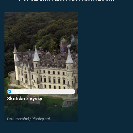
PŘEHRÁT
Skotsko z výšky
Dokumentární / Přírodopisný