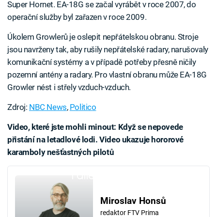
Super Hornet. EA-18G se začal vyrábět v roce 2007, do
operační služby byl zařazen v roce 2009.
Úkolem Growlerů je oslepit nepřátelskou obranu. Stroje
jsou navrženy tak, aby rušily nepřátelské radary, narušovaly
komunikační systémy a v případě potřeby přesně ničily
pozemní antény a radary. Pro vlastní obranu může EA-18G
Growler nést i střely vzduch-vzduch.
Zdroj:
NBC News
,
Politico
Video, které jste mohli minout: Když se nepovede
přistání na letadlové lodi. Video ukazuje hororové
karamboly nešťastných pilotů
Failed to fetch
Miroslav Honsů
redaktor FTV Prima