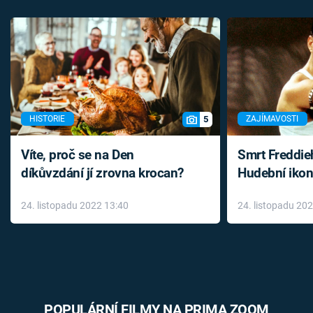
5
HISTORIE
ZAJÍMAVOSTI
Víte, proč se na Den
Smrt Freddie
díkůvzdání jí zrovna krocan?
Hudební ikon
až do konce 
24. listopadu 2022 13:40
24. listopadu 20
léky
POPULÁRNÍ FILMY NA PRIMA ZOOM