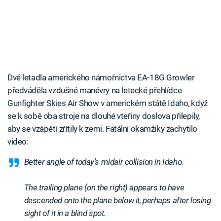
Dvě letadla amerického námořnictva EA-18G Growler
předváděla vzdušné manévry na letecké přehlídce
Gunfighter Skies Air Show v americkém státě Idaho, když
se k sobě oba stroje na dlouhé vteřiny doslova přilepily,
aby se vzápětí zřítily k zemi. Fatální okamžiky zachytilo
video:
Better angle of today's midair collision in Idaho.
The trailing plane (on the right) appears to have
descended onto the plane below it, perhaps after losing
sight of it in a blind spot.