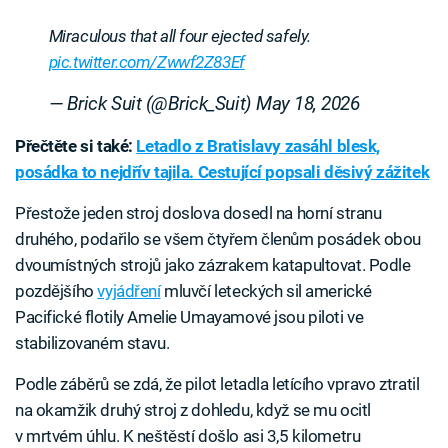
Miraculous that all four ejected safely.
pic.twitter.com/Zwwf2Z83Ef
— Brick Suit (@Brick_Suit)
May 18, 2026
Přečtěte si také:
Letadlo z Bratislavy zasáhl blesk,
posádka to nejdřív tajila. Cestující popsali děsivý zážitek
Přestože jeden stroj doslova dosedl na horní stranu
druhého, podařilo se všem čtyřem členům posádek obou
dvoumístných strojů jako zázrakem katapultovat. Podle
pozdějšího
vyjádření
mluvčí leteckých sil americké
Pacifické flotily Amelie Umayamové jsou piloti ve
stabilizovaném stavu.
Podle záběrů se zdá, že pilot letadla letícího vpravo ztratil
na okamžik druhý stroj z dohledu, když se mu ocitl
v mrtvém úhlu. K neštěstí došlo asi 3,5 kilometru