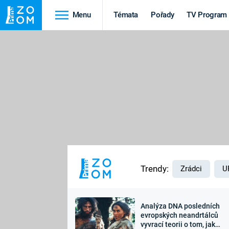
Menu
Témata
Pořady
TV Program
Cestování
Historie
HRADY A ZÁMKY
VIKINGOVÉ
HEDVÁBNÁ STEZKA
EPIDEMIE A
PANDEMIE
PŘÍRODA
STAROVĚKÝ EGYPT
Trendy:
Zrádci
U
Analýza DNA posledních
Druhá
Výročí
evropských neandrtálců
vyvrací teorii o tom, jak
světová válka