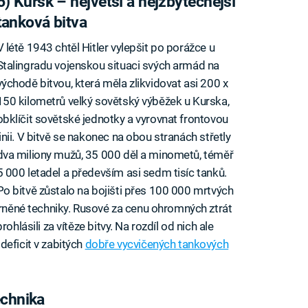
6) Kursk – největší a nejzbytečnější
tanková bitva
V létě 1943 chtěl Hitler vylepšit po porážce u
Stalingradu vojenskou situaci svých armád na
východě bitvou, která měla zlikvidovat asi 200 x
150 kilometrů velký sovětský výběžek u Kurska,
obklíčit sovětské jednotky a vyrovnat frontovou
linii. V bitvě se nakonec na obou stranách střetly
dva miliony mužů, 35 000 děl a minometů, téměř
5 000 letadel a především asi sedm tisíc tanků.
Po bitvě zůstalo na bojišti přes 100 000 mrtvých
obrněné techniky. Rusové za cenu ohromných ztrát
ohlásili za vítěze bitvy. Na rozdíl od nich ale
deficit v zabitých
dobře vycvičených tankových
echnika