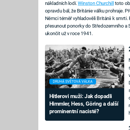
nákladních lodí.
Winston Churchill
toto obd
opravdu bál, že Británie válku prohraje. 
Němci téměř vyhladověli Británii k smrti
přesunout ponorky do Středozemního a Sev
ukončit už v roce 1941.
DRUHÁ SVĚTOVÁ VÁLKA
Hitlerovi muži: Jak dopadli
Himmler, Hess, Göring a další
prominentní nacisté?