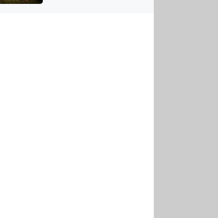
US
tornádem
RSUS
ZE A