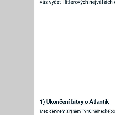
vás výčet Hitlerových největších
1) Ukončení bitvy o Atlantik
Mezi červnem a říjnem 1940 německé pono