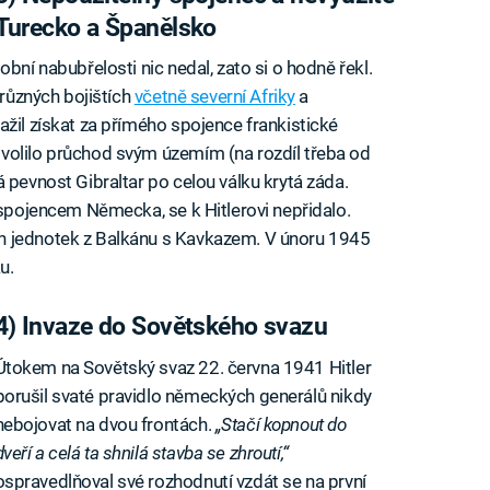
Turecko a Španělsko
bní nabubřelosti nic nedal, zato si o hodně řekl.
 různých bojištích
včetně severní Afriky
a
ažil získat za přímého spojence frankistické
volilo průchod svým územím (na rozdíl třeba od
 pevnost Gibraltar po celou válku krytá záda.
 spojencem Německa, se k Hitlerovi nepřidalo.
h jednotek z Balkánu s Kavkazem. V únoru 1945
u.
4) Invaze do Sovětského svazu
Útokem na Sovětský svaz 22. června 1941 Hitler
porušil svaté pravidlo německých generálů nikdy
nebojovat na dvou frontách.
„Stačí kopnout do
dveří a celá ta shnilá stavba se zhroutí,“
ospravedlňoval své rozhodnutí vzdát se na první