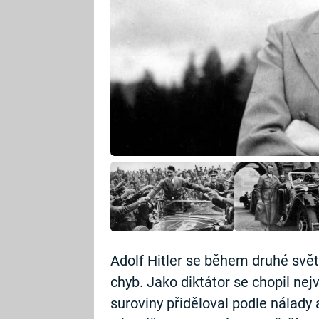
Adolf Hitler se během druhé svě
chyb. Jako diktátor se chopil nej
suroviny přiděloval podle nálady a