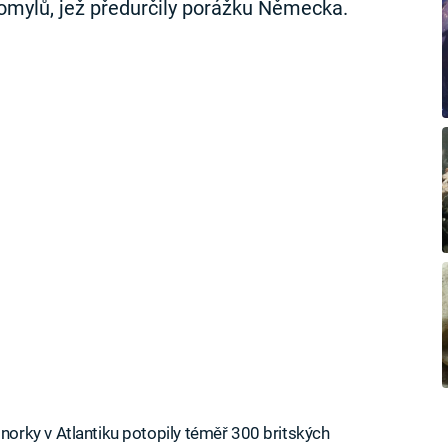
 omylů, jež předurčily porážku Německa.
rky v Atlantiku potopily téměř 300 britských