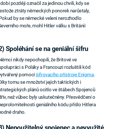
obí později označil za jedinou chvíli, kdy se
Přestože ztráty německých ponorek narůstaly,
. Pokud by se německé velení nerozhodlo
erního moře, mohl Hitler válku s Británií
2) Spoléhání se na geniální šifru
Němci nikdy nepochopili, že Britové ve
spolupráci s Poláky a Francouzi rozluštili kód
vytvářený pomocí
šifrovacího přístroje Enigma
.
Díky tomu se množství jejich taktických i
strategických plánů ocitlo ve štábech Spojenců
dřív, než vůbec byly uskutečněny. Přesvědčení o
neprolomitelnosti geniálního kódu přišlo Hitlera
hodně draho.
3) Nepoužitelný spojenec a nevyužité