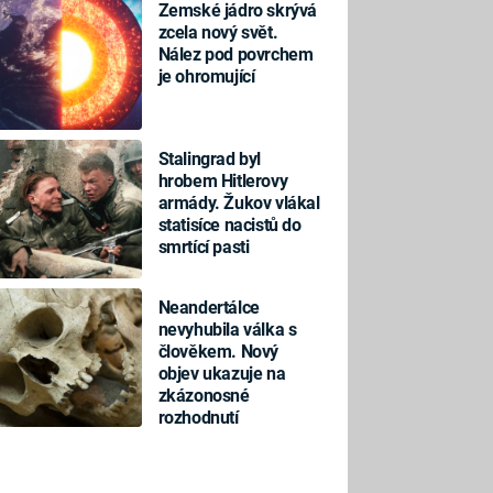
Zemské jádro skrývá
zcela nový svět.
Nález pod povrchem
je ohromující
Stalingrad byl
hrobem Hitlerovy
armády. Žukov vlákal
statisíce nacistů do
smrtící pasti
Neandertálce
nevyhubila válka s
člověkem. Nový
objev ukazuje na
zkázonosné
rozhodnutí