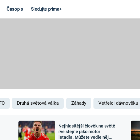
Časopis
Sledujte prima+
Věda a
Války
technika
STUDENÁ V
KORONAVIRUS
VÁLKA VE
VIETNAMU
VESMÍR
VÁLEČNÉ FI
MARS
SERIÁLY
FO
Druhá světová válka
Záhady
Vetřelci dávnověku
Nejhlasitější člověk na světě
Záhady a
Zajímav
řve stejně jako motor
letadla. Můžete vedle něj
konspirace