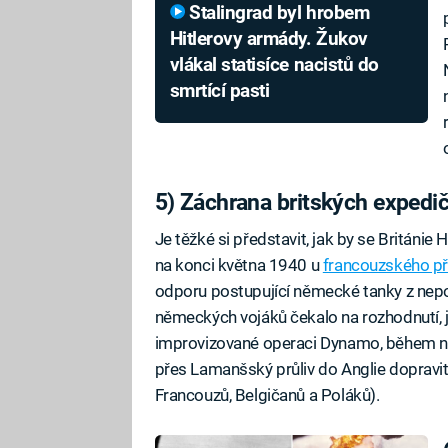
Stalingrad byl hrobem
Hitlerovy armády. Žukov
vlákal statisíce nacistů do
smrtící pasti
5) Záchrana britských expedič
Je těžké si představit, jak by se Británie 
na konci května 1940 u
francouzského př
odporu postupující německé tanky z nep
německých vojáků čekalo na rozhodnutí, ja
improvizované operaci Dynamo, během ní
přes Lamanšský průliv do Anglie dopravi
Francouzů, Belgičanů a Poláků).