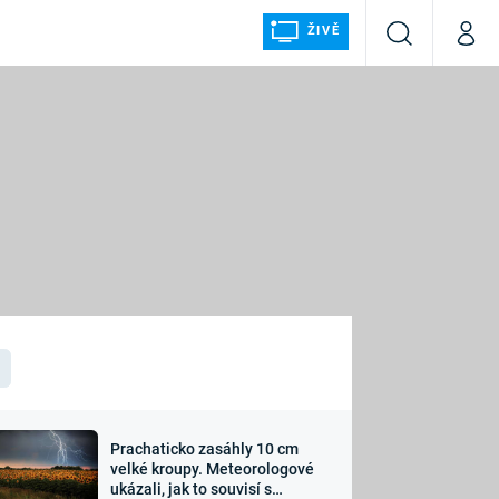
ŽIVĚ
Vyhledávání
Můj p
Prima+
ÁLKA
CNN Prima NEWS
Prima FRESH
Prima LIVING
LMY A
Prima Ženy
Prima LAJK
Prachaticko zasáhly 10 cm
osti
velké kroupy. Meteorologové
Sledujte nás
ukázali, jak to souvisí s