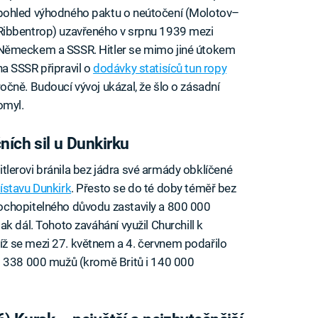
pohled výhodného paktu o neútočení (Molotov–
Ribbentrop) uzavřeného v srpnu 1939 mezi
Německem a SSSR. Hitler se mimo jiné útokem
na SSSR připravil o
dodávky statisíců tun ropy
ročně. Budoucí vývoj ukázal, že šlo o zásadní
omyl.
ních sil u Dunkirku
Hitlerovi bránila bez jádra své armády obklíčené
ístavu Dunkirk
. Přesto se do té doby téměř bez
ochopitelného důvodu zastavily a 800 000
k dál. Tohoto zaváhání využil Churchill k
ž se mezi 27. květnem a 4. červnem podařilo
t 338 000 mužů (kromě Britů i 140 000