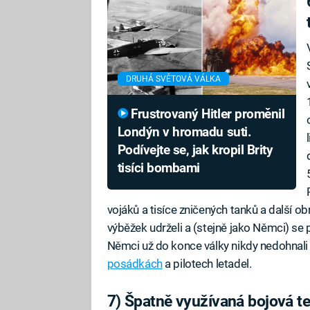
DRUHÁ SVĚTOVÁ VÁLKA
Frustrovaný Hitler proměnil
Londýn v hromadu suti.
Podívejte se, jak kropil Brity
tisíci bombami
vojáků a tisíce zničených tanků a další 
výběžek udrželi a (stejně jako Němci) se pr
Němci už do konce války nikdy nedohnali 
posádkách
a pilotech letadel.
7) Špatně využívaná bojová t