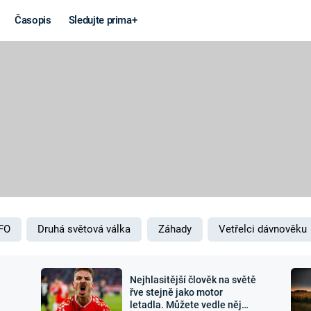
Časopis
Sledujte prima+
Věda a
Války
technika
STUDENÁ V
KORONAVIRUS
VÁLKA VE
VIETNAMU
VESMÍR
VÁLEČNÉ FI
MARS
SERIÁLY
FO
Druhá světová válka
Záhady
Vetřelci dávnověku
Nejhlasitější člověk na světě
Záhady a
Zajímav
řve stejně jako motor
letadla. Můžete vedle něj
konspirace