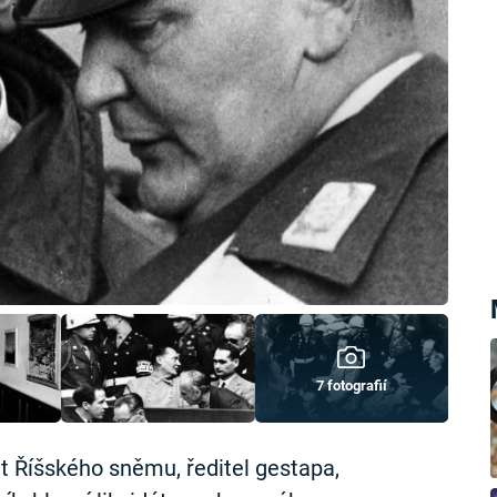
7 fotografií
nt Říšského sněmu, ředitel gestapa,