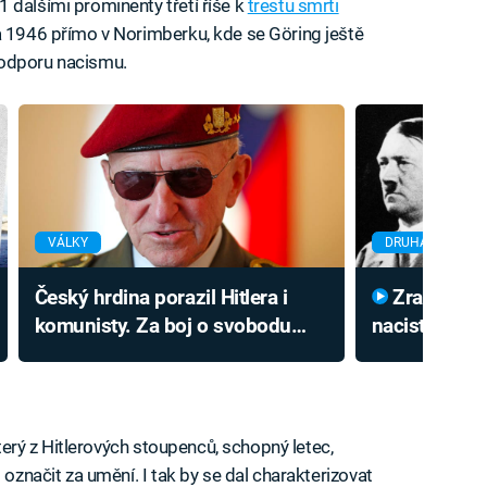
 dalšími prominenty třetí říše k
trestu smrti
na 1946 přímo v Norimberku, kde se Göring ještě
podporu nacismu.
VÁLKY
DRUHÁ SVĚTOVÁ
Český hrdina porazil Hitlera i
Zradil Hitlera a čelil
komunisty. Za boj o svobodu
nacistickém
tvrdě zaplatil
nenáviděnéh
stále vyvolá
který z Hitlerových stoupenců, schopný letec,
 označit za umění. I tak by se dal charakterizovat