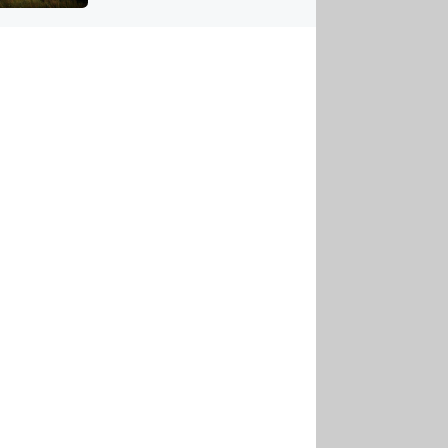
US
tornádem
RSUS
ZE A