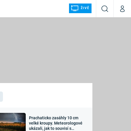
ŽIVĚ
Vyhledávání
Můj p
Prima+
ÁLKA
CNN Prima NEWS
Prima FRESH
Prima LIVING
LMY A
Prima Ženy
Prima LAJK
Prachaticko zasáhly 10 cm
osti
velké kroupy. Meteorologové
Sledujte nás
ukázali, jak to souvisí s