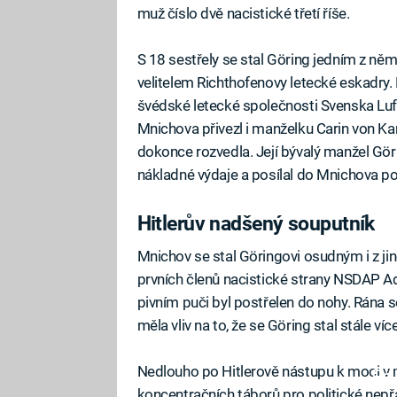
muž číslo dvě nacistické třetí říše.
S 18 sestřely se stal Göring jedním z něm
velitelem Richthofenovy letecké eskadry. P
švédské letecké společnosti Svenska Lufttr
Mnichova přivezl i manželku Carin von Ka
dokonce rozvedla. Její bývalý manžel Göri
nákladné výdaje a posílal do Mnichova po
Hitlerův nadšený souputník
Mnichov se stal Göringovi osudným i z ji
prvních členů nacistické strany NSDAP 
pivním puči byl postřelen do nohy. Rána 
měla vliv na to, že se Göring stal stále víc
Nedlouho po Hitlerově nástupu k moci v r
Fa
koncentračních táborů pro politické nepř