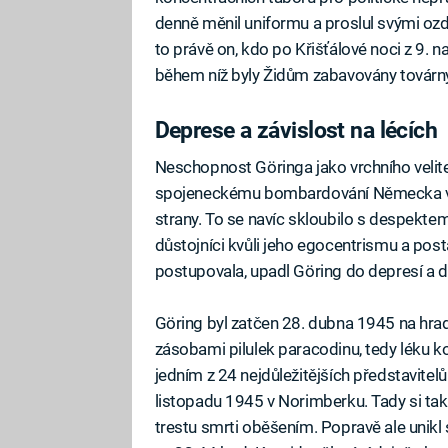
denně měnil uniformu a proslul svými oz
to právě on, kdo po Křišťálové noci z 9. na
během níž byly Židům zabavovány továrny
Deprese a závislost na lécích
Neschopnost Göringa jako vrchního velitele
spojeneckému bombardování Německa vedl
strany. To se navíc skloubilo s despektem
důstojníci kvůli jeho egocentrismu a post
postupovala, upadl Göring do depresí a dá
Göring byl zatčen 28. dubna 1945 na hr
zásobami pilulek paracodinu, tedy léku k
jedním z 24 nejdůležitějších představit
listopadu 1945 v Norimberku. Tady si tak
trestu smrti oběšením. Popravě ale unikl