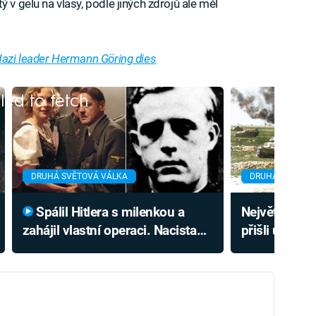
 v gelu na vlasy, podle jiných zdrojů ale měl
 Nazi leader Hermann Göring dies
iled to fetch
DRUHÁ SVĚTOVÁ VÁLKA
DRUHÁ SVĚTOVÁ
Spálil Hitlera s milenkou a
Největší obkl
zahájil vlastní operaci. Nacista
přišli u Kyje
detailně popsal smrt vůdce
Hitler pak kru