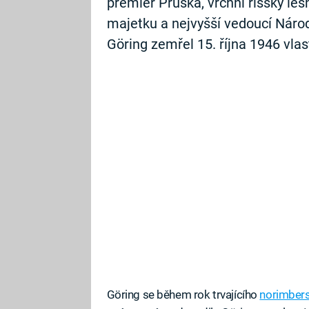
premiér Pruska, vrchní říšský les
majetku a nejvyšší vedoucí Nár
Göring zemřel 15. října 1946 vlas
Göring se během rok trvajícího
norimber