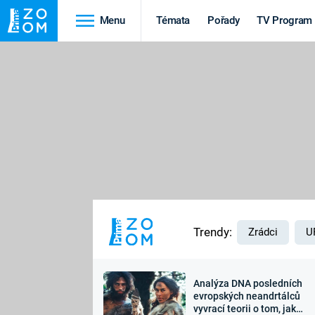
Menu
Témata
Pořady
TV Program
Cestování
Historie
HRADY A ZÁMKY
VIKINGOVÉ
HEDVÁBNÁ STEZKA
EPIDEMIE A
PANDEMIE
PŘÍRODA
STAROVĚKÝ EGYPT
Trendy:
Zrádci
U
Analýza DNA posledních
Druhá
Výročí
evropských neandrtálců
vyvrací teorii o tom, jak
světová válka