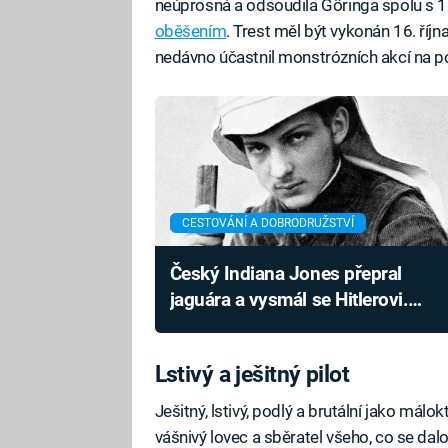
neúprosná a odsoudila Göringa spolu s 11
oběšením
. Trest měl být vykonán 16. říj
nedávno účastnil monstrózních akcí na 
CESTOVÁNÍ A DOBRODRUŽSTVÍ
Český Indiana Jones přepral
jaguára a vysmál se Hitlerovi.
Smrtelnou chorobu chtěl léčit
jedem
Lstivý a ješitný pilot
Ješitný, lstivý, podlý a brutální jako málo
vášnivý lovec a sběratel všeho, co se dalo