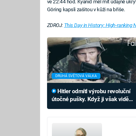
ve 22:44 hod. Kyanid měl mít údajně ukrytý
Göring kapsli zašitou v kůži na břiše.
ZDROJ:
This Day in History: High-ranking
Fa
DRUHÁ SVĚTOVÁ VÁLKA
Hitler odmítl výrobu revoluční
útočné pušky. Když ji však viděl
v akci, ihned otočil