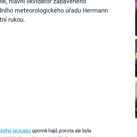
ník, hlavní likvidátor zabaveného
odního meteorologického úřadu Hermann
tní rukou.
ského procesu
úporně hájil, porota ale byla