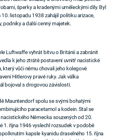
dobami, šperky a kradenými uměleckými díly. Byl
 10. listopadu 1938 zahájil politiku arizace,
, podniky a další cenný majetek.
 Luftwaffe vyhrát bitvu o Británii a zabránit
a k jeho ztrátě postavení uvnitř nacistické
, který vůči němu chovali jeho kolegové
avení Hitlerovy pravé ruky. Jak válka
l bojoval s drogovou závislostí.
adě Mauntendorf spolu se svými bohatými
ombinujícího paracetamol a kodein. Stal se
elů nacistického Německa souzených od 20.
é 1. října 1946 vyslechl rozsudek v podobě
 spolknutím kapsle kyanidu draselného 15. října