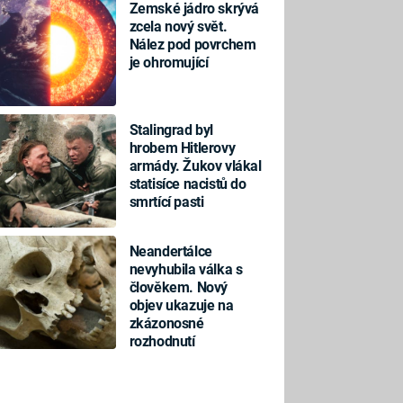
Zemské jádro skrývá
zcela nový svět.
Nález pod povrchem
je ohromující
Stalingrad byl
hrobem Hitlerovy
armády. Žukov vlákal
statisíce nacistů do
smrtící pasti
Neandertálce
nevyhubila válka s
člověkem. Nový
objev ukazuje na
zkázonosné
rozhodnutí