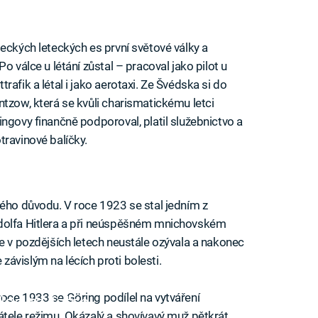
eckých leteckých es první světové války a
o válce u létání zůstal – pracoval jako pilot u
afik a létal i jako aerotaxi. Ze Švédska si do
ntzow, která se kvůli charismatickému letci
ngovy finančně podporoval, platil služebnictvo a
travinové balíčky.
ného důvodu. V roce 1923 se stal jedním z
Adolfa Hitlera a při neúspěšném mnichovském
se v pozdějších letech neustále ozývala a nakonec
e závislým na lécích proti bolesti.
oce 1933 se Göring podílel na vytváření
iled to fetch
átele režimu. Okázalý a shovívavý muž pětkrát