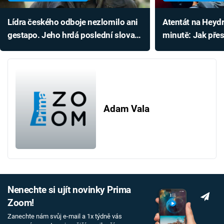
Lídra českého odboje nezlomilo ani
Atentát na Heyd
gestapo. Jeho hrdá poslední slova
minutě: Jak přes
se zapsala do historie
smrtonosná akc
Adam Vala
Nenechte si ujít novinky Prima
Zoom!
Zanechte nám svůj e-mail a 1x týdně vás