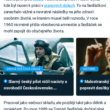
kde byl nucen k práci v
uranových dolech
. To na Sedláčkovi
zanechalo vážné a nevratné následky na jeho zdraví i
osobním životě, ve kterém musel čelit rozvodu. V roce
1960 nicméně přišla všeobecná amnestie a Sedláček se
mohl zapojit do obyčejného života.
DRUHÁ SVĚTOVÁ VÁLKA
HISTORIE
Slavný český pilot ničil nacisty a
Malostranský ďábel nechal
osvobodil Československo.
popravit desítky
Komunisté hrdinu roky týrali
zrůdné činy dod
Pracoval jako vedoucí skladu, ale později také jako dělník a
projektant. Po roce 1989 se Tomáš Sedláček dočkal plné