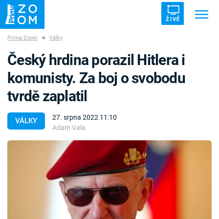
ŽIVĚ
Prima Zoom
■
Války
Trendy:
ZRÁDCI
UFO
DRUHÁ SVĚTOVÁ VÁLKA
Český hrdina porazil Hitlera i
ZÁHADY
VETŘELCI DÁVNOVĚKU
komunisty. Za boj o svobodu
tvrdě zaplatil
27. srpna 2022 11:10
VÁLKY
Adam Vala
Témata
Témata
Pořady
TV Program