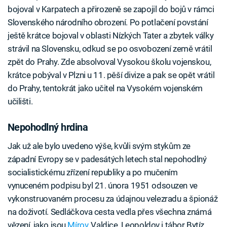
bojoval v Karpatech a přirozeně se zapojil do bojů v rámci
Slovenského národního obrození. Po potlačení povstání
ještě krátce bojoval v oblasti Nízkých Tater a zbytek války
strávil na Slovensku, odkud se po osvobození země vrátil
zpět do Prahy. Zde absolvoval Vysokou školu vojenskou,
krátce pobýval v Plzni u 11. pěší divize a pak se opět vrátil
do Prahy, tentokrát jako učitel na Vysokém vojenském
učilišti.
Nepohodlný hrdina
Jak už ale bylo uvedeno výše, kvůli svým stykům ze
západní Evropy se v padesátých letech stal nepohodlný
socialistickému zřízení republiky a po mučením
vynuceném podpisu byl 21. února 1951 odsouzen ve
vykonstruovaném procesu za údajnou velezradu a špionáž
na doživotí. Sedláčkova cesta vedla přes všechna známá
vězení, jako jsou
Mírov
, Valdice, Leopoldov i tábor Bytíz,