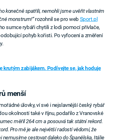
ho konečně spatřili, nemohli jsme uvěřit vlastním
tečné monstrum!“
rozohnil se pro web
Sport.pl
o sumce rybáři chytili z lodi pomocí přívlače,
dobující pohyb kořisti. Po vyfocení a změření
y.
 krutým zabijákem. Podívejte se, jak hoduje
trů menší
ořádné úlovky, ví své i nejslavnější český rybář
u okolností také v říjnu, podařilo z Vranovské
umec měřil 264 cm a posouvá tak státní rekord.
kord. Pro mě je ale největší radostí vědomí, že
imi nemusíme cestovat daleko do Španělska, Itálie