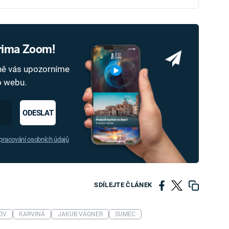
Prima Zoom!
dně vás upozorníme
ho webu.
ODESLAT
racování osobních údajů
SDÍLEJTE ČLÁNEK
OV
KARVINÁ
JAKUB VÁGNER
SUMEC