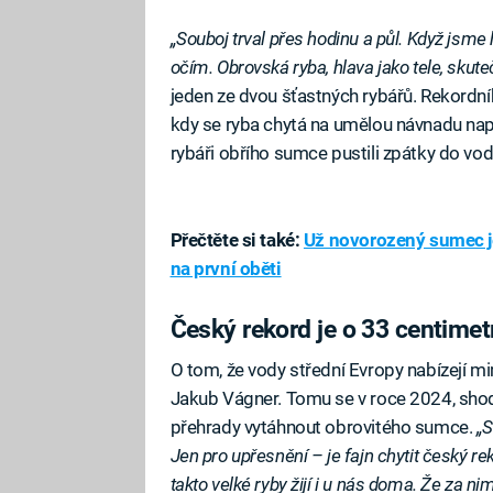
„Souboj trval přes hodinu a půl. Když jsme 
očím. Obrovská ryba, hlava jako tele, sku
jeden ze dvou šťastných rybářů. Rekordníh
kdy se ryba chytá na umělou návnadu napo
rybáři obřího sumce pustili zpátky do vod
Přečtěte si také:
Už novorozený sumec je
na první oběti
Český rekord je o 33 centime
O tom, že vody střední Evropy nabízejí mim
Jakub Vágner. Tomu se v roce 2024, shodo
přehrady vytáhnout obrovitého sumce.
„S
Jen pro upřesnění – je fajn chytit český re
takto velké ryby žijí i u nás doma. Že za n