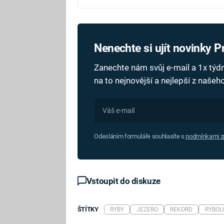
Nenechte si ujít novinky 
Zanechte nám svůj e-mail a 1x tý
na to nejnovější a nejlepší z naše
Odesláním formuláře souhlasíte s
podmínkami zp
Vstoupit do diskuze
ŠTÍTKY
RYBY
JEZERO
REKORD
RYBOL