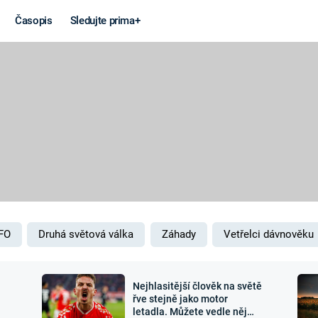
Časopis
Sledujte prima+
Věda a
Války
technika
STUDENÁ V
KORONAVIRUS
VÁLKA VE
VIETNAMU
VESMÍR
VÁLEČNÉ FI
MARS
SERIÁLY
FO
Druhá světová válka
Záhady
Vetřelci dávnověku
Nejhlasitější člověk na světě
Záhady a
Zajímav
řve stejně jako motor
letadla. Můžete vedle něj
konspirace