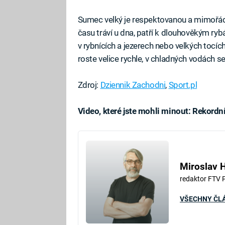
Sumec velký je respektovanou a mimořád
času tráví u dna, patří k dlouhověkým ryb
v rybnících a jezerech nebo velkých toc
roste velice rychle, v chladných vodách s
Zdroj:
Dziennik Zachodni
,
Sport.pl
Video, které jste mohli minout: Rekordn
Fa
Miroslav 
redaktor FTV 
VŠECHNY ČL