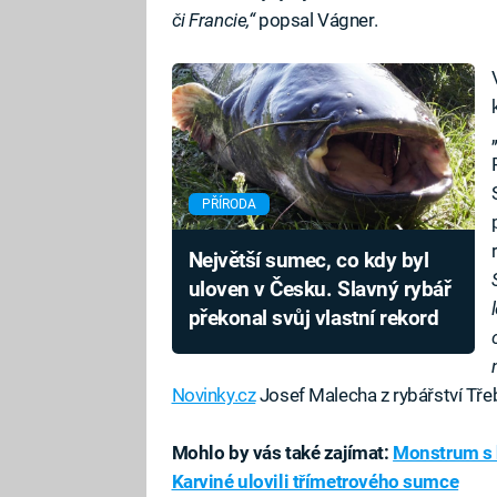
či Francie,“
popsal Vágner.
PŘÍRODA
Největší sumec, co kdy byl
uloven v Česku. Slavný rybář
překonal svůj vlastní rekord
Novinky.cz
Josef Malecha z rybářství Tře
Mohlo by vás také zajímat:
Monstrum s h
Karviné ulovili třímetrového sumce