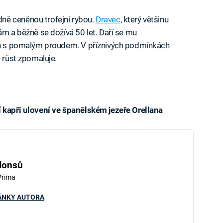
ně ceněnou trofejní rybou.
Dravec
, který většinu
ám a běžně se dožívá 50 let. Daří se mu
ích s pomalým proudem. V příznivých podmínkách
e růst zpomaluje.
í kapři ulovení ve španělském jezeře Orellana
iled to fetch
Honsů
Prima
ÁNKY AUTORA