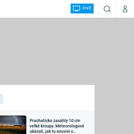
ŽIVĚ
Vyhledávání
Můj p
Prima+
ÁLKA
CNN Prima NEWS
Prima FRESH
Prima LIVING
LMY A
Prima Ženy
Prima LAJK
Prachaticko zasáhly 10 cm
osti
velké kroupy. Meteorologové
Sledujte nás
ukázali, jak to souvisí s