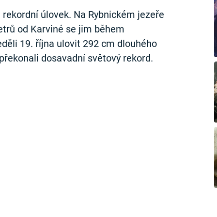
il rekordní úlovek. Na Rybnickém jezeře
metrů od Karviné se jim během
děli 19. října ulovit 292 cm dlouhého
řekonali dosavadní světový rekord.