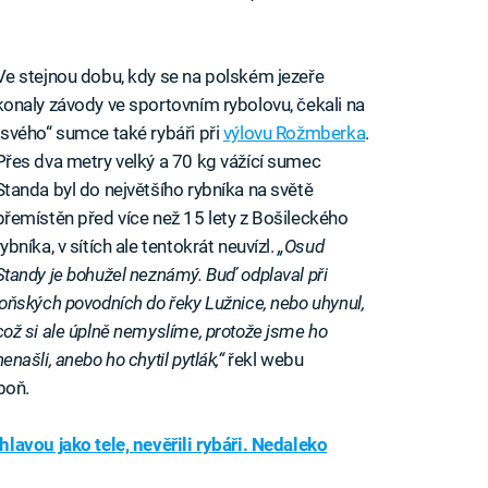
Ve stejnou dobu, kdy se na polském jezeře
konaly závody ve sportovním rybolovu, čekali na
„svého“ sumce také rybáři při
výlovu Rožmberka
.
Přes dva metry velký a 70 kg vážící sumec
Standa byl do největšího rybníka na světě
přemístěn před více než 15 lety z Bošileckého
rybníka, v sítích ale tentokrát neuvízl.
„Osud
Standy je bohužel neznámý. Buď odplaval při
loňských povodních do řeky Lužnice, nebo uhynul,
což si ale úplně nemyslíme, protože jsme ho
nenašli, anebo ho chytil pytlák,“
řekl webu
boň.
lavou jako tele, nevěřili rybáři. Nedaleko