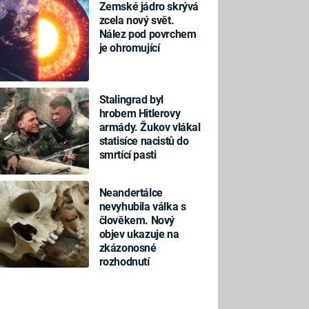
Zemské jádro skrývá
zcela nový svět.
Nález pod povrchem
je ohromující
Stalingrad byl
hrobem Hitlerovy
armády. Žukov vlákal
statisíce nacistů do
smrtící pasti
Neandertálce
nevyhubila válka s
člověkem. Nový
objev ukazuje na
zkázonosné
rozhodnutí