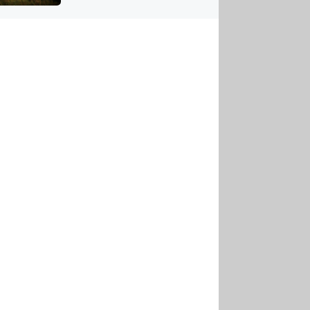
US
tornádem
RSUS
ZE A