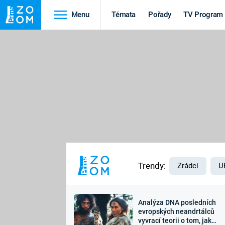
Menu
Témata
Pořady
TV Program
Cestování
Historie
HRADY A ZÁMKY
VIKINGOVÉ
HEDVÁBNÁ STEZKA
EPIDEMIE A
PANDEMIE
PŘÍRODA
STAROVĚKÝ EGYPT
Trendy:
Zrádci
U
Analýza DNA posledních
Druhá
Výročí
evropských neandrtálců
vyvrací teorii o tom, jak
světová válka