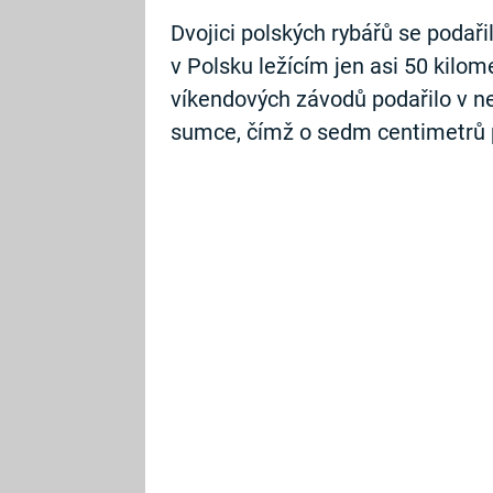
Dvojici polských rybářů se podař
v Polsku ležícím jen asi 50 kilo
víkendových závodů podařilo v ne
sumce, čímž o sedm centimetrů p