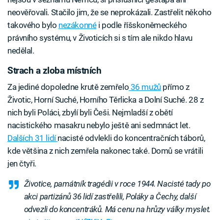
neověřovali. Stačilo jim, že se neprokázali. Zastřelit někoho
takového bylo
nezákonné
i podle říšskoněmeckého
právního systému, v Životicích si s tím ale nikdo hlavu
nedělal.
Strach a zloba místních
Za jediné dopoledne krutě zemřelo
36 mužů
přímo z
Životic, Horní Suché, Horního Těrlicka a Dolní Suché. 28 z
nich byli Poláci, zbylí byli Češi. Nejmladší z obětí
nacistického masakru nebylo ještě ani sedmnáct let.
Dalších 31 lidí
nacisté odvlekli do koncentračních táborů,
kde většina z nich zemřela nakonec také. Domů se vrátili
jen čtyři.
Životice, památník tragédii v roce 1944. Nacisté tady po
akci partizánů 36 lidí zastřelili, Poláky a Čechy, další
odvezli do koncentráků. Má cenu na hrůzy války myslet.