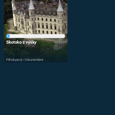
PŘEHRÁT
Skotsko z výšky
Přírodopisný / Dokumentární