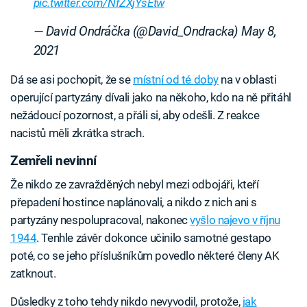
pic.twitter.com/NfZXjYsEtw
— David Ondráčka (@David_Ondracka)
May 8,
2021
Dá se asi pochopit, že se
místní od té doby
na v oblasti
operující partyzány dívali jako na někoho, kdo na ně přitáhl
nežádoucí pozornost, a přáli si, aby odešli. Z reakce
nacistů měli zkrátka strach.
Zemřeli nevinní
Že nikdo ze zavražděných nebyl mezi odbojáři, kteří
přepadení hostince naplánovali, a nikdo z nich ani s
partyzány nespolupracoval, nakonec
vyšlo najevo v říjnu
1944
. Tenhle závěr dokonce učinilo samotné gestapo
poté, co se jeho příslušníkům povedlo některé členy AK
zatknout.
Důsledky z toho tehdy nikdo nevyvodil, protože,
jak