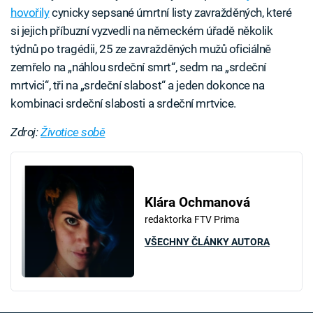
hovořily
cynicky sepsané úmrtní listy zavražděných, které
si jejich příbuzní vyzvedli na německém úřadě několik
týdnů po tragédii, 25 ze zavražděných mužů oficiálně
zemřelo na „náhlou srdeční smrt“, sedm na „srdeční
mrtvici“, tři na „srdeční slabost“ a jeden dokonce na
kombinaci srdeční slabosti a srdeční mrtvice.
Zdroj:
Životice sobě
Klára Ochmanová
redaktorka FTV Prima
VŠECHNY ČLÁNKY AUTORA