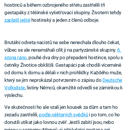
hostinců a během ozbrojeného střetu zastřelili tři
gestapáky z těšínské vyšetřovací skupiny. Životem tehdy
zaplatil ještě
hostinský a jeden z členů odboje.
Brutální odveta nacistů na sebe nenechala dlouho čekat,
vůbec se ale nenamáhali cílit ji na partyzánské skupiny.
6.
srpna ráno
, pouhé dva dny po přepadení hostince, spolu s
četníky Životice obklíčili. Gestapáci pak chodili víceméně
od domu k domu a dělali v nich prohlídky. Každého muže,
který se jim neprokázal potvrzením o zápisu do
Deutsche
Volksliste
, listiny Němců, okamžitě odvedli se záminkou k
výslechu.
Ve skutečnosti ho ale vzali jen kousek za dům a tam ho
zezadu zastřelili,
podle některých svědků
i po tom, co ho
donutili utíkat jako lovnou zvěř. Jestli zabití jsou, nebo
nejsou v seznamu Němců, si příslušníci gestapa ani