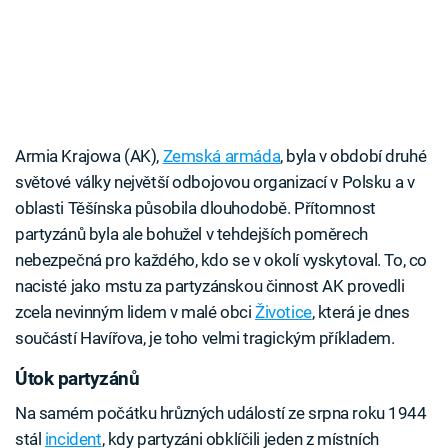
Armia Krajowa (AK),
Zemská armáda
, byla v období druhé
světové války největší odbojovou organizací v Polsku a v
oblasti Těšínska působila dlouhodobě. Přítomnost
partyzánů byla ale bohužel v tehdejších poměrech
nebezpečná pro každého, kdo se v okolí vyskytoval. To, co
nacisté jako mstu za partyzánskou činnost AK provedli
zcela nevinným lidem v malé obci
Životice
, která je dnes
součástí Havířova, je toho velmi tragickým příkladem.
Útok partyzánů
Na samém počátku hrůzných událostí ze srpna roku 1944
stál
incident
, kdy partyzáni obklíčili jeden z místních