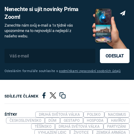
Nenechte si ujít novinky Prima
Zoom!
Zanechte nám svůj e-mail a 1x týdně vás
upozorníme na to nejnovější a nejlepší z
našeho webu.
ODESLAT
Odesláním formuláře souhlasíte s
podmínkami zpracování osobních údajů
SDÍLEJTE ČLÁNEK
ŠTÍTKY
DRUHÁ SVĚTOVÁ VÁLKA
POLSKO
NACISMUS
ČESKOSLOVENSKO
DŮM
GESTAPO
HOSPODA
HAVÍŘOV
TĚŠÍNSKO
DRUHÁ SVĚTOVÁ VÁLKA
PARTYZÁNI
VYHLAZENÍ LIDIC
ŽIVOTICE
ZEMSKÁ ARMÁDA