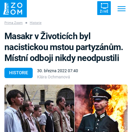
ŽIVĚ
Prima Zoom
■
Historie
Trendy:
ZRÁDCI
UFO
DRUHÁ SVĚTOVÁ VÁLKA
Masakr v Životicích byl
ZÁHADY
VETŘELCI DÁVNOVĚKU
nacistickou mstou partyzánům.
Místní odboji nikdy neodpustili
30. března 2022 07:40
HISTORIE
Klára Ochmanová
Témata
Témata
Pořady
TV Program