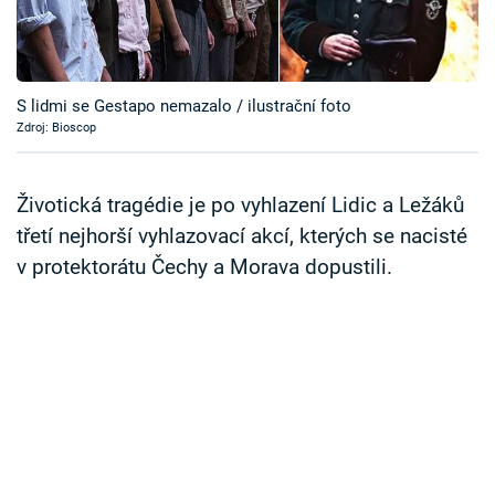
Časopis
Sledujte prima+
S lidmi se Gestapo nemazalo / ilustrační foto
Zdroj: Bioscop
Přihlášení
Životická tragédie je po vyhlazení Lidic a Ležáků
Sledujte nás
třetí nejhorší vyhlazovací akcí, kterých se nacisté
v protektorátu Čechy a Morava dopustili.