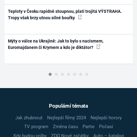
Teploty v Česku rapidně stoupnou, platí trojitá VÝSTRAHA.
Tropy však brzy utnou silné bouřky
Mýty o válce na Ukrajině: Jak to bylo s nacismem,
Euromajdanem či Krymem a kdo je diktátor?
Populární témata
Jak zhubnout
Nejlepší filmy 2024
Nejlepší horory
TV program
Změna času
Partie
Počasí
Kdy budou volby
ZOO Nové začátky
Auto – katalog