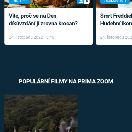
5
HISTORIE
ZAJÍMAVOSTI
Víte, proč se na Den
Smrt Freddie
díkůvzdání jí zrovna krocan?
Hudební ikon
až do konce 
24. listopadu 2022 13:40
24. listopadu 20
léky
POPULÁRNÍ FILMY NA PRIMA ZOOM