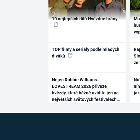
10 nejlepších dílů Hvězdné brány
Ma
hum
vy
TOP filmy a seriály podle mladých
Rap
diváků
Slo
ze
Nejen Robbie Williams.
No
LOVESTREAM 2026 přiveze
ním
hvězdy, které běžně uvidíte jen na
ja
největších světových festivalech