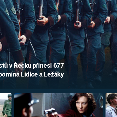
FILMY VERS
REALITA
UFO A
MIMOZEMŠŤANÉ
HORORY VE
REALITA
UTAJENÉ PŘÍBĚHY
ČESKÝCH DĚJIN
OPTICKÉ ILU
KLAMY
ALTERNATIVNÍ
HISTORIE
stů v Řecku přinesl 677
pomíná Lidice a Ležáky