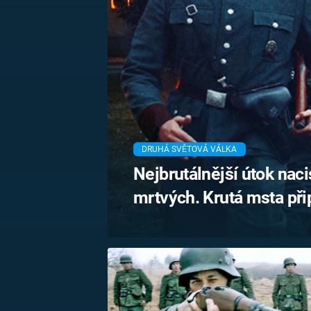
MARIE TEREZIE
ADOLF HITLER
NAPOLEON
BONAPARTE
ATENTÁT NA
REINHARDA
BRITSKÁ
HEYDRICHA
KRÁLOVSKÁ
RODINA
PRVNÍ SVĚTOVÁ
VÁLKA
DRUHÁ SVĚTOVÁ VÁLKA
Nejbrutálnější útok naci
mrtvých. Krutá msta při