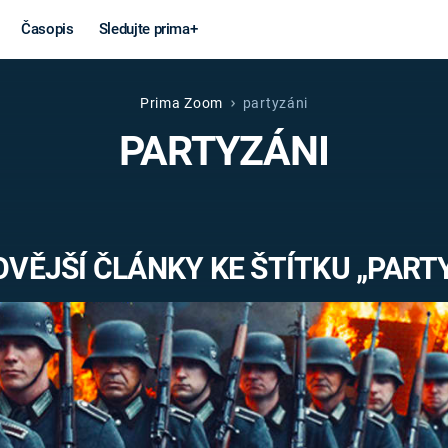
Časopis
Sledujte prima+
Prima Zoom
partyzáni
Věda a
Války
PARTYZÁNI
technika
STUDENÁ V
KORONAVIRUS
VÁLKA VE
VIETNAMU
VESMÍR
VĚJŠÍ ČLÁNKY KE ŠTÍTKU „PART
VÁLEČNÉ FI
MARS
SERIÁLY
Záhady a
Zajímav
konspirace