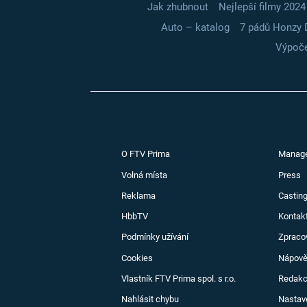
Jak zhubnout
Nejlepší filmy 2024
Auto – katalog
7 pádů Honzy 
Výpoče
O FTV Prima
Manag
Volná místa
Press
Reklama
Casting
HbbTV
Kontak
Podmínky užívání
Zpraco
Cookies
Nápov
Vlastník FTV Prima spol. s r.o.
Redak
Nahlásit chybu
Nastav