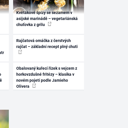
Květákové špízy se sezamem v
asijské marinádě – vegetariánská
chuťovka z grilu
Rajčatová omáčka z čerstvých
rajčat – základní recept plný chuti
atr
Obalovaný kuřecí řízek s vejcem z
o
horkovzdušné fritézy – klasika v
ně
novém pojetí podle Jamieho
Olivera