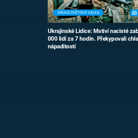
DRUHÁ SVĚTOVÁ VÁLKA
Ukrajinské Lidice: Mstiví nacisté zabi
000 lidí za 7 hodin. Překypovali ch
nápaditostí