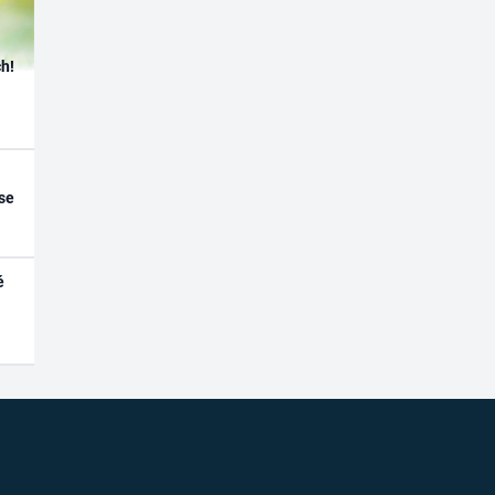
h!
se
é