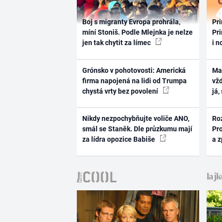
Boj s migranty Evropa prohrála,
Pri
míní Stoniš. Podle Mlejnka je nelze
Pri
jen tak chytit za límec
i n
Grónsko v pohotovosti: Americká
Ma
firma napojená na lidi od Trumpa
vž
chystá vrty bez povolení
já,
Nikdy nezpochybňujte voliče ANO,
Ro
smál se Staněk. Dle průzkumu mají
Pr
za lídra opozice Babiše
a 