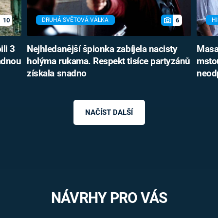
10
6
DRUHÁ SVĚTOVÁ VÁLKA
HI
li 3
Nejhledanější špionka zabíjela nacisty
Masak
ladnou
holýma rukama. Respekt tisíce partyzánů
mstou
získala snadno
neodp
NAČÍST DALŠÍ
NÁVRHY PRO VÁS