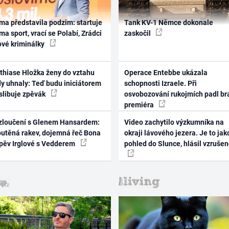
ma představila podzim: startuje
Tank KV-1 Němce dokonale
ma sport, vrací se Polabí, Zrádci
zaskočil
ové kriminálky
thiase Hložka ženy do vztahu
Operace Entebbe ukázala
dy uhnaly: Teď budu iniciátorem
schopnosti Izraele. Při
 slibuje zpěvák
osvobozování rukojmích padl br
premiéra
zloučení s Glenem Hansardem:
Video zachytilo výzkumníka na
outěná rakev, dojemná řeč Bona
okraji lávového jezera. Je to jak
zpěv Irglové s Vedderem
pohled do Slunce, hlásil vzruše