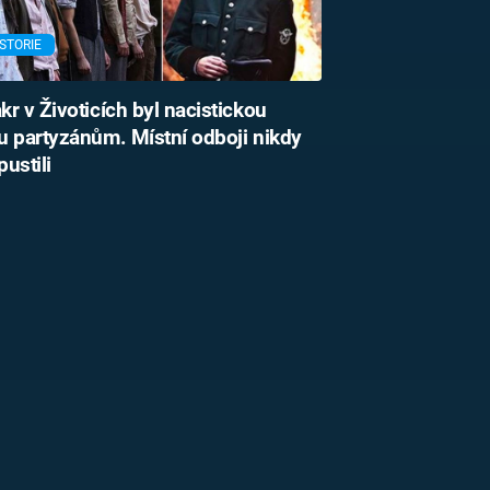
STORIE
r v Životicích byl nacistickou
 partyzánům. Místní odboji nikdy
ustili