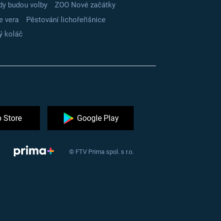
dy budou volby
ZOO Nové začátky
e vera
Pěstování lichořeřišnice
ý koláč
 Store
Google Play
© FTV Prima spol. s r.o.