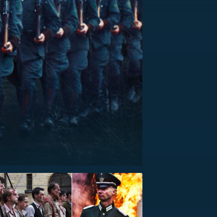
US
RSUS
ZE A