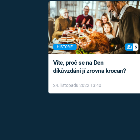
5
HISTORIE
Víte, proč se na Den
díkůvzdání jí zrovna krocan?
24. listopadu 2022 13:40