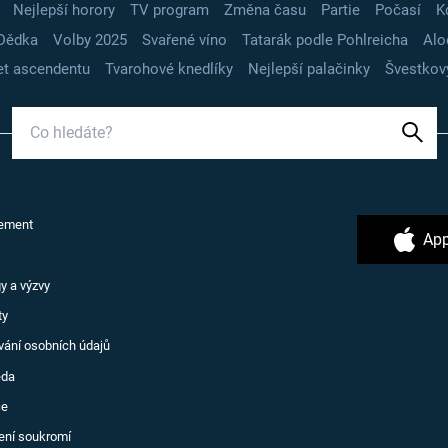
Nejlepší horory
TV program
Změna času
Partie
Počasí
K
Dědka
Volby 2025
Svařené víno
Tatarák podle Pohlreicha
Alo
t ascendentu
Tvarohové knedlíky
Nejlepší palačinky
Švestkov
ement
App
y a výzvy
ty
vání osobních údajů
ěda
ce
ení soukromí