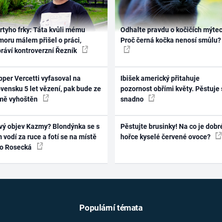
rtyho frky: Táta kvůli mému
Odhalte pravdu o kočičích mýtec
oru málem přišel o práci,
Proč černá kočka nenosí smůlu?
práví kontroverzní Řezník
per Vercetti vyfasoval na
Ibišek americký přitahuje
vensku 5 let vězení, pak bude ze
pozornost obřími květy. Pěstuje 
mě vyhoštěn
snadno
vý objev Kazmy? Blondýnka se s
Pěstujte brusinky! Na co je dobr
 vodí za ruce a fotí se na místě
hořce kyselé červené ovoce?
ko Rosecká
Populární témata