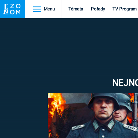
Menu
Témata
Pořady
TV Program
Cestování
Historie
HRADY A ZÁMKY
VIKINGOVÉ
HEDVÁBNÁ STEZKA
EPIDEMIE A
PANDEMIE
PŘÍRODA
NEJNO
STAROVĚKÝ EGYPT
Druhá
Výročí
světová válka