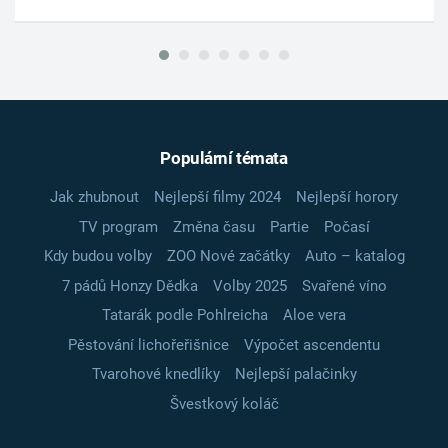
Populární témata
Jak zhubnout
Nejlepší filmy 2024
Nejlepší horory
TV program
Změna času
Partie
Počasí
Kdy budou volby
ZOO Nové začátky
Auto – katalog
7 pádů Honzy Dědka
Volby 2025
Svařené víno
Tatarák podle Pohlreicha
Aloe vera
Pěstování lichořeřišnice
Výpočet ascendentu
Tvarohové knedlíky
Nejlepší palačinky
Švestkový koláč