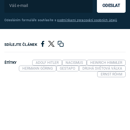
ODESLAT
Odesláním formuláře souhlasíte s
podmínkami zpracování osobních údajů
SDÍLEJTE ČLÁNEK
ŠTÍTKY
ADOLF HITLER
NACISMUS
HEINRICH HIMMLER
HERMANN GÖRING
GESTAPO
DRUHÁ SVĚTOVÁ VÁLKA
ERNST RÖHM