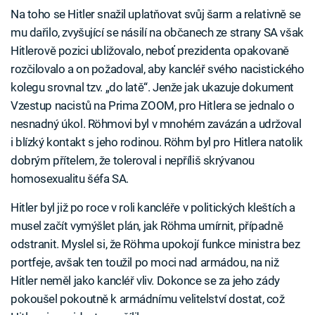
Na toho se Hitler snažil uplatňovat svůj šarm a relativně se
mu dařilo, zvyšující se násilí na občanech ze strany SA však
Hitlerově pozici ubližovalo, neboť prezidenta opakovaně
rozčilovalo a on požadoval, aby kancléř svého nacistického
kolegu srovnal tzv. „do latě“. Jenže jak ukazuje dokument
Vzestup nacistů na Prima ZOOM, pro Hitlera se jednalo o
nesnadný úkol. Röhmovi byl v mnohém zavázán a udržoval
i blízký kontakt s jeho rodinou. Röhm byl pro Hitlera natolik
dobrým přítelem, že toleroval i nepříliš skrývanou
homosexualitu šéfa SA.
Hitler byl již po roce v roli kancléře v politických kleštích a
musel začít vymýšlet plán, jak Röhma umírnit, případně
odstranit. Myslel si, že Röhma upokojí funkce ministra bez
portfeje, avšak ten toužil po moci nad armádou, na niž
Hitler neměl jako kancléř vliv. Dokonce se za jeho zády
pokoušel pokoutně k armádnímu velitelství dostat, což