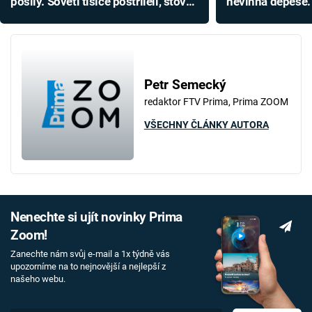
posily. Sověti tisíce postříleli, stovky
nevinná depeše. 
roky mučili
potopení Hitler
Petr Semecký
redaktor FTV Prima, Prima ZOOM
VŠECHNY ČLÁNKY AUTORA
Nenechte si ujít novinky Prima
Zoom!
Zanechte nám svůj e-mail a 1x týdně vás
upozorníme na to nejnovější a nejlepší z
našeho webu.