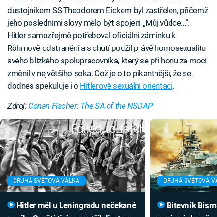
důstojníkem SS Theodorem Eickem byl zastřelen, přičemž
jeho posledními slovy mělo být spojení „Můj vůdce…“.
Hitler samozřejmě potřeboval oficiální záminku k
Röhmově odstranění a s chutí použil právě homosexualitu
svého blízkého spolupracovníka, který se při honu za mocí
změnil v největšího soka. Což je o to pikantnější, že se
dodnes spekuluje i o
Hitlerově sexuální orientaci
.
Zdroj:
Conan Fischer: The SA of the NSDAP
Failed to fetch
DRUHÁ SVĚTOVÁ VÁLKA
DRUHÁ SVĚTOVÁ V
Hitler měl u Leningradu nečekané
Bitevník Bismarck prozradila