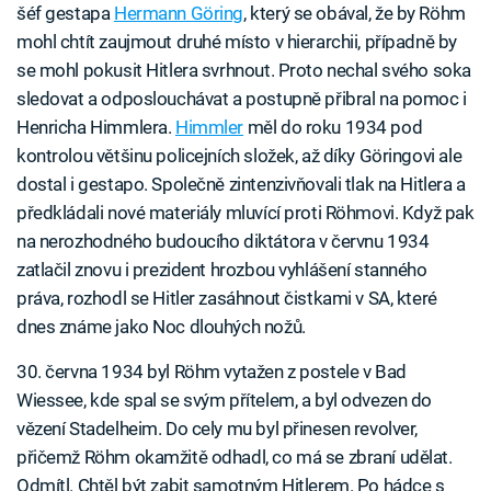
šéf gestapa
Hermann Göring
, který se obával, že by Röhm
mohl chtít zaujmout druhé místo v hierarchii, případně by
se mohl pokusit Hitlera svrhnout. Proto nechal svého soka
sledovat a odposlouchávat a postupně přibral na pomoc i
Henricha Himmlera.
Himmler
měl do roku 1934 pod
kontrolou většinu policejních složek, až díky Göringovi ale
dostal i gestapo. Společně zintenzivňovali tlak na Hitlera a
předkládali nové materiály mluvící proti Röhmovi. Když pak
na nerozhodného budoucího diktátora v červnu 1934
zatlačil znovu i prezident hrozbou vyhlášení stanného
práva, rozhodl se Hitler zasáhnout čistkami v SA, které
dnes známe jako Noc dlouhých nožů.
30. června 1934 byl Röhm vytažen z postele v Bad
Wiessee, kde spal se svým přítelem, a byl odvezen do
vězení Stadelheim. Do cely mu byl přinesen revolver,
přičemž Röhm okamžitě odhadl, co má se zbraní udělat.
Odmítl. Chtěl být zabit samotným Hitlerem. Po hádce s