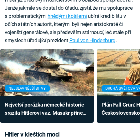
Jenže jakmile se dostal do úřadu, zjistil, že mu spolupráce
s problematickými
hnědými košilemi
ubírá kredibilitu v
očích státních autorit, kterými byli nejen aristokraté či
vojenští generálové, ale především stárnoucí, leč stále při
smyslech úřadující prezident
Paul von Hindenburg
.
NEJSLAVNĚJŠÍ BITVY
DRUHÁ SVĚTOVÁ V
Největší porážka německé historie
Plán Fall Grün: Hi
srazila Hitlerovi vaz. Masakr přinesl
Československo 
statisíce mrtvých
vojáků. Ubránili
Hitler v kleštích moci