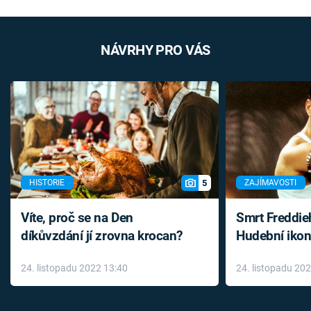
NÁVRHY PRO VÁS
5
HISTORIE
ZAJÍMAVOSTI
Víte, proč se na Den
Smrt Freddie
díkůvzdání jí zrovna krocan?
Hudební ikon
až do konce 
24. listopadu 2022 13:40
24. listopadu 20
léky