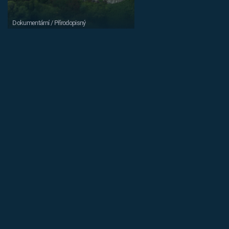
Dokumentární / Přírodopisný