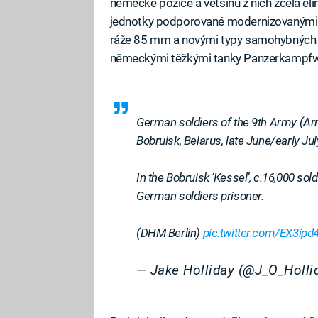
německé pozice a většinu z nich zcela el
jednotky podporované modernizovanými 
ráže 85 mm a novými typy samohybných d
německými těžkými tanky Panzerkampfwa
German soldiers of the 9th Army (Arm
Bobruisk, Belarus, late June/early Jul
In the Bobruisk ‘Kessel’, c.16,000 sol
German soldiers prisoner.
(DHM Berlin)
pic.twitter.com/EX3ipd
— Jake Holliday (@J_O_Holli