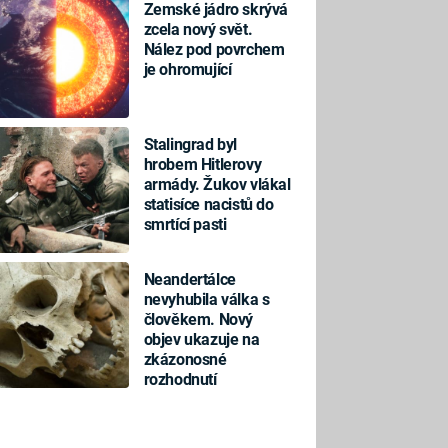
Zemské jádro skrývá
zcela nový svět.
Nález pod povrchem
je ohromující
Stalingrad byl
hrobem Hitlerovy
armády. Žukov vlákal
statisíce nacistů do
smrtící pasti
Neandertálce
nevyhubila válka s
člověkem. Nový
objev ukazuje na
zkázonosné
rozhodnutí