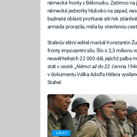
německé fronty v Bělorusku. Zatímco na ji
německé jednotky hluboko na západ, nes
bažinaté oblasti protkané sítí řek zdánli
armáda prorazila, měla by otevřenou cestu
Stalinův elitní velitel maršál Konstanti
fronty impozantní sílu. Šlo o 2,3 milionu v
neuvěřitelných 22 000 děl, jejichž palb
stát v cestě.
„Němci až do 22. června 1944 n
v dokumentu Válka Adolfa Hitlera vysíla
Stahel.
VÁLKY