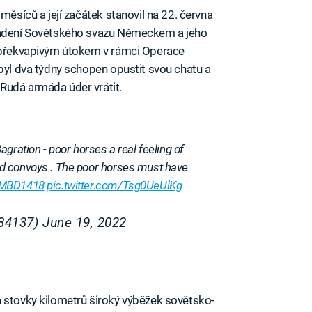
měsíců a její začátek stanovil na 22. června
apadení Sovětského svazu Německem a jeho
r překvapivým útokem v rámci Operace
ebyl dva týdny schopen opustit svou chatu a
Rudá armáda úder vrátit.
gration - poor horses a real feeling of
d convoys . The poor horses must have
MBD1418
pic.twitter.com/Tsg0UeUlKg
984137)
June 19, 2022
 stovky kilometrů široký výběžek sovětsko-