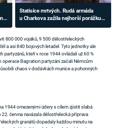
Statisíce mrtvých. Rudá armáda
ní,
u Charkova zažila nejhorší porážku
své historie, Hitler riskoval život
avit 800 000 vojáků, 9 500 dělostřeleckých
l a asi 840 bojových letadel. Tyto jednotky ale
partyzánů, kteří v roce 1944 ovládali už 60 %
m operace Bagration partyzáni začali Němcům
a způsobili chaos v dodávkách munice a pohonných
rvna 1944 omezenými údery s cílem zjistit slabá
 22. června navázala dělostřelecká příprava
třeleckých granátů dopadaly každou minutu na