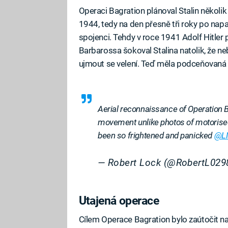
Operaci Bagration plánoval Stalin několik 
1944, tedy na den přesně tři roky po n
spojenci. Tehdy v roce 1941 Adolf Hitle
Barbarossa šokoval Stalina natolik, že n
ujmout se velení. Teď měla podceňovaná 
Aerial reconnaissance of Operation Ba
movement unlike photos of motorise
been so frightened and panicked
@L
— Robert Lock (@RobertL02
Utajená operace
Cílem Operace Bagration bylo zaútočit na