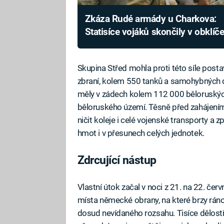
Zkáza Rudé armády u Charkova:
Statisíce vojáků skončily v obklíče
následoval masakr
Skupina Střed mohla proti této síle post
zbraní, kolem 550 tanků a samohybných dě
měly v zádech kolem 112 000 běloruských 
běloruského území. Těsně před zahájení
ničit koleje i celé vojenské transporty 
hmot i v přesunech celých jednotek.
Zdrcující nástup
Vlastní útok začal v noci z 21. na 22. če
místa německé obrany, na které brzy ráno
dosud nevídaného rozsahu. Tisíce dělos