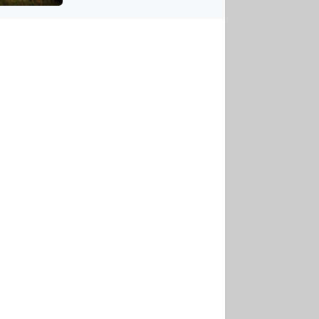
US
tornádem
RSUS
ZE A