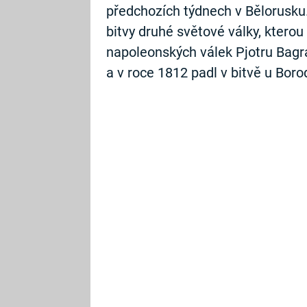
předchozích týdnech v Bělorusku.
bitvy druhé světové války, ktero
napoleonských válek Pjotru Bagra
a v roce 1812 padl v bitvě u Boro