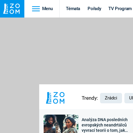
Menu
Témata
Pořady
TV Program
Cestování
Historie
HRADY A ZÁMKY
VIKINGOVÉ
HEDVÁBNÁ STEZKA
EPIDEMIE A
PANDEMIE
PŘÍRODA
STAROVĚKÝ EGYPT
Trendy:
Zrádci
U
Analýza DNA posledních
Druhá
Výročí
evropských neandrtálců
vyvrací teorii o tom, jak
světová válka