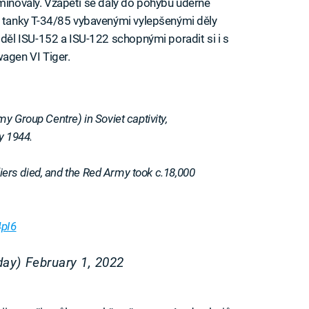
iminovaly. Vzápětí se daly do pohybu úderné
tanky T-34/85 vybavenými vylepšenými děly
ěl ISU-152 a ISU-122 schopnými poradit si i s
gen VI Tiger.
y Group Centre) in Soviet captivity,
y 1944.
diers died, and the Red Army took c.18,000
4pI6
day)
February 1, 2022