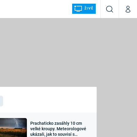
ŽIVĚ
Vyhledávání
Můj p
Prima+
ÁLKA
CNN Prima NEWS
Prima FRESH
Prima LIVING
LMY A
Prima Ženy
Prima LAJK
Prachaticko zasáhly 10 cm
osti
velké kroupy. Meteorologové
Sledujte nás
ukázali, jak to souvisí s