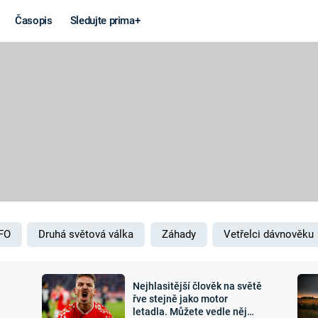
Časopis
Sledujte prima+
Věda a
Války
technika
STUDENÁ V
KORONAVIRUS
VÁLKA VE
VIETNAMU
VESMÍR
VÁLEČNÉ FI
MARS
SERIÁLY
FO
Druhá světová válka
Záhady
Vetřelci dávnověku
Nejhlasitější člověk na světě
Záhady a
Zajímav
řve stejně jako motor
letadla. Můžete vedle něj
konspirace