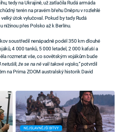
hu, tedy na Ukrajině, už zatlačila Rudá armáda
chůdný terén na pravém břehu Dněpru v rozlehlé
vě velký útok vylučoval. Pokud by tady Rudá
 nížinou přes Polsko až k Berlínu.
n Žukov soustředil nenápadně podél 350 km dlouhé
ojáků, 4 000 tanků, 5 000 letadel, 2 000 kaťuší a
a měla rozmetat vše, co sovětským vojákům bude
etušili, že se na ně valí takové vojsko,“
potvrdil
ném na Prima ZOOM australský historik David
NEJSLAVNĚJŠÍ BITVY