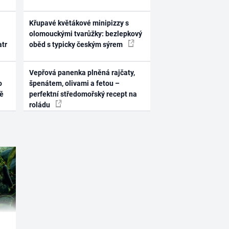
Křupavé květákové minipizzy s
olomouckými tvarůžky: bezlepkový
atr
oběd s typicky českým sýrem
Vepřová panenka plněná rajčaty,
o
špenátem, olivami a fetou –
ně
perfektní středomořský recept na
roládu