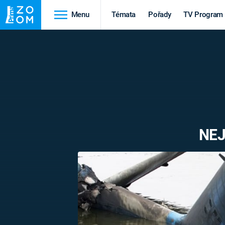
Menu
Témata
Pořady
TV Program
Cestování
Historie
HRADY A ZÁMKY
VIKINGOVÉ
HEDVÁBNÁ STEZKA
EPIDEMIE A
PANDEMIE
PŘÍRODA
NEJ
STAROVĚKÝ EGYPT
Druhá
Výročí
světová válka