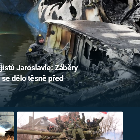
FILMY VERS
REALITA
UFO A
MIMOZEMŠŤANÉ
HORORY VE
REALITA
UTAJENÉ PŘÍBĚHY
ČESKÝCH DĚJIN
OPTICKÉ ILU
KLAMY
ALTERNATIVNÍ
HISTORIE
istů Jaroslavle: Záběry
o se dělo těsně před