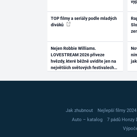
vy
TOP filmy a seriály podle mladých
Rap
diváků
Slo
ze
Nejen Robbie Williams.
No
LOVESTREAM 2026 přiveze
ním
hvězdy, které běžně uvidíte jen na
ja
největších světových festivalech
Jak zhubnout
Nejlepší filmy 2024
Auto – katalog
7 pádů Honzy 
Výpoče