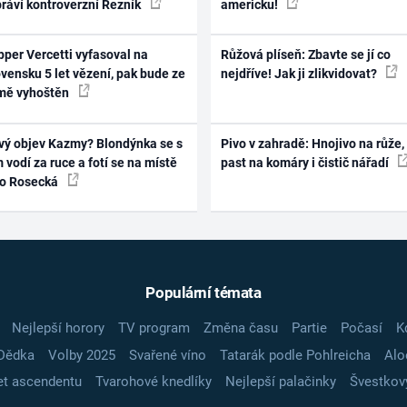
práví kontroverzní Řezník
americku!
per Vercetti vyfasoval na
Růžová plíseň: Zbavte se jí co
vensku 5 let vězení, pak bude ze
nejdříve! Jak ji zlikvidovat?
mě vyhoštěn
vý objev Kazmy? Blondýnka se s
Pivo v zahradě: Hnojivo na růže,
 vodí za ruce a fotí se na místě
past na komáry i čistič nářadí
ko Rosecká
Populární témata
Nejlepší horory
TV program
Změna času
Partie
Počasí
K
Dědka
Volby 2025
Svařené víno
Tatarák podle Pohlreicha
Alo
t ascendentu
Tvarohové knedlíky
Nejlepší palačinky
Švestkov