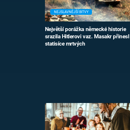
NEJSLAVNĚJŠÍ BITVY
Největší porážka německé historie
srazila Hitlerovi vaz. Masakr přinesl
statisíce mrtvých