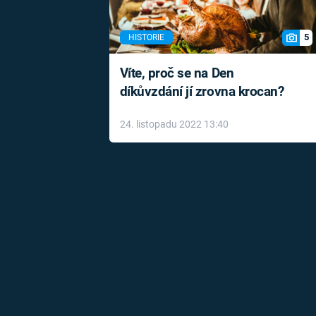
5
HISTORIE
Víte, proč se na Den
díkůvzdání jí zrovna krocan?
24. listopadu 2022 13:40