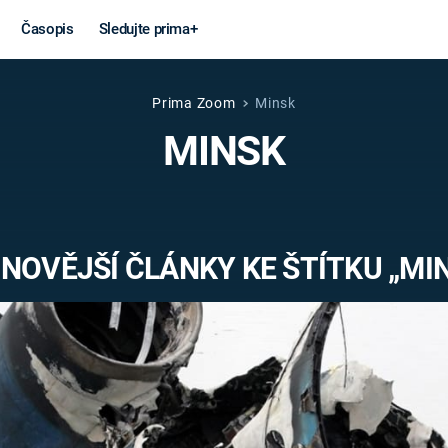
Časopis
Sledujte prima+
Prima Zoom
Minsk
Věda a
Války
MINSK
technika
STUDENÁ V
KORONAVIRUS
VÁLKA VE
VIETNAMU
VESMÍR
NOVĚJŠÍ ČLÁNKY KE ŠTÍTKU „MI
VÁLEČNÉ FI
MARS
SERIÁLY
Záhady a
Zajímav
konspirace