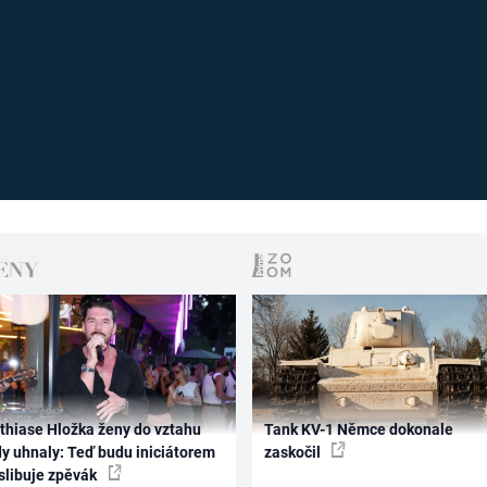
thiase Hložka ženy do vztahu
Tank KV-1 Němce dokonale
dy uhnaly: Teď budu iniciátorem
zaskočil
 slibuje zpěvák