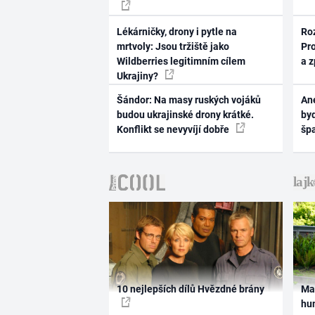
Lékárničky, drony i pytle na
Ro
mrtvoly: Jsou tržiště jako
Pr
Wildberries legitimním cílem
a 
Ukrajiny?
Šándor: Na masy ruských vojáků
Ane
budou ukrajinské drony krátké.
byd
Konflikt se nevyvíjí dobře
šp
10 nejlepších dílů Hvězdné brány
Ma
hum