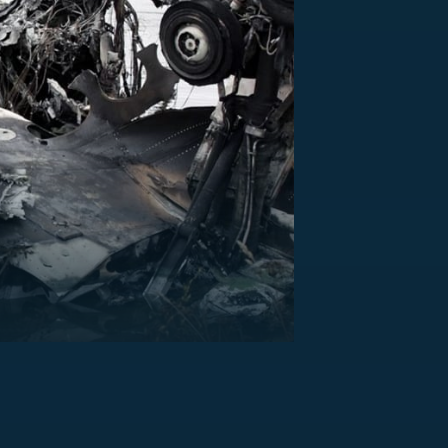
US
RSUS
ZE A