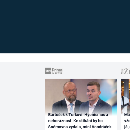
Bartošek k Turkovi: Hyenismus a
Ma
nehoráznost. Ke stíhání by ho
vž
Sněmovna vydala, míní Vondráček
já,