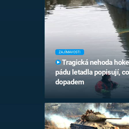
MARIE TEREZIE
ADOLF HITLER
NAPOLEON
BONAPARTE
ATENTÁT NA
REINHARDA
BRITSKÁ
HEYDRICHA
KRÁLOVSKÁ
RODINA
PRVNÍ SVĚTOVÁ
VÁLKA
ZAJÍMAVOSTI
Tragická nehoda hokej
pádu letadla popisují, c
dopadem