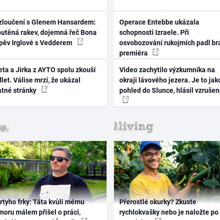
zloučení s Glenem Hansardem:
Operace Entebbe ukázala
outěná rakev, dojemná řeč Bona
schopnosti Izraele. Při
zpěv Irglové s Vedderem
osvobozování rukojmích padl br
premiéra
ta a Jirka z AYTO spolu zkouší
Video zachytilo výzkumníka na
let. Válise mrzí, že ukázal
okraji lávového jezera. Je to jak
atné stránky
pohled do Slunce, hlásil vzruše
rtyho frky: Táta kvůli mému
Přerostlé okurky? Zkuste
oru málem přišel o práci,
rychlokvašky nebo je naložte po