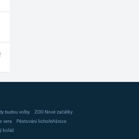
dy budou volby
ZOO Nové začátky
e vera
Pěstování lichořeřišnice
ý koláč