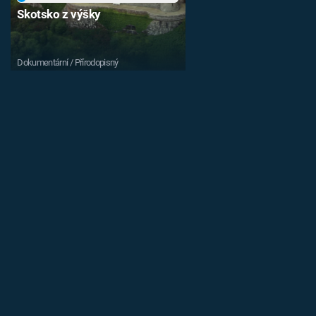
Skotsko z výšky
Dokumentární / Přírodopisný