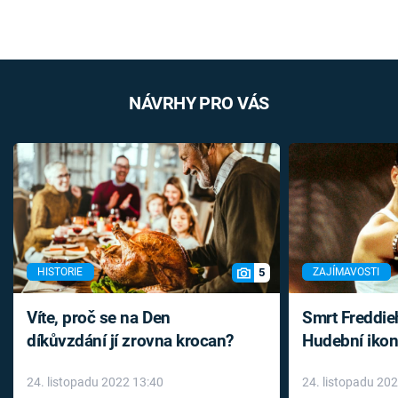
NÁVRHY PRO VÁS
5
HISTORIE
ZAJÍMAVOSTI
Víte, proč se na Den
Smrt Freddie
díkůvzdání jí zrovna krocan?
Hudební ikon
až do konce 
24. listopadu 2022 13:40
24. listopadu 20
léky