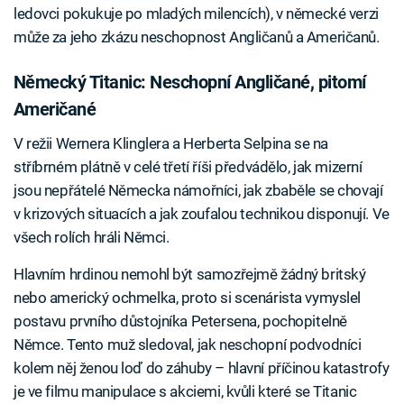
ledovci pokukuje po mladých milencích), v německé verzi
může za jeho zkázu neschopnost Angličanů a Američanů.
Německý Titanic: Neschopní Angličané, pitomí
Američané
V režii Wernera Klinglera a Herberta Selpina se na
stříbrném plátně v celé třetí říši předvádělo, jak mizerní
jsou nepřátelé Německa námořníci, jak zbaběle se chovají
v krizových situacích a jak zoufalou technikou disponují. Ve
všech rolích hráli Němci.
Hlavním hrdinou nemohl být samozřejmě žádný britský
nebo americký ochmelka, proto si scenárista vymyslel
postavu prvního důstojníka Petersena, pochopitelně
Němce. Tento muž sledoval, jak neschopní podvodníci
kolem něj ženou loď do záhuby – hlavní příčinou katastrofy
je ve filmu manipulace s akciemi, kvůli které se Titanic