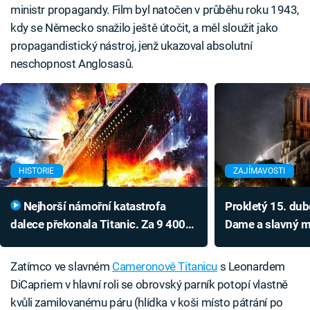
ministr propagandy. Film byl natočen v průběhu roku 1943,
kdy se Německo snažilo ještě útočit, a měl sloužit jako
propagandistický nástroj, jenž ukazoval absolutní
neschopnost Anglosasů.
HISTORIE
ZAJÍMAVOSTI
Nejhorší námořní katastrofa
Prokletý 15. dub
dalece překonala Titanic. Za 9 400
Dame a slavný m
obětí mohlo bídné rozhodnutí
jen špičkou ledo
Zatímco ve slavném
Cameronově Titanicu
s Leonardem
DiCapriem v hlavní roli se obrovský parník potopí vlastně
kvůli zamilovanému páru (hlídka v koši místo pátrání po