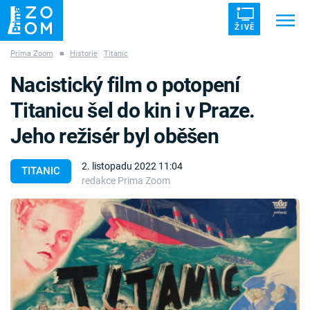
ŽIVĚ
Prima Zoom
■
Historie
Titanic
Trendy:
ZRÁDCI
UFO
DRUHÁ SVĚTOVÁ VÁLKA
Nacistický film o potopení
ZÁHADY
VETŘELCI DÁVNOVĚKU
Titanicu šel do kin i v Praze.
Jeho režisér byl oběšen
2. listopadu 2022 11:04
TITANIC
redakce Prima Zoom
Témata
Témata
Pořady
TV Program