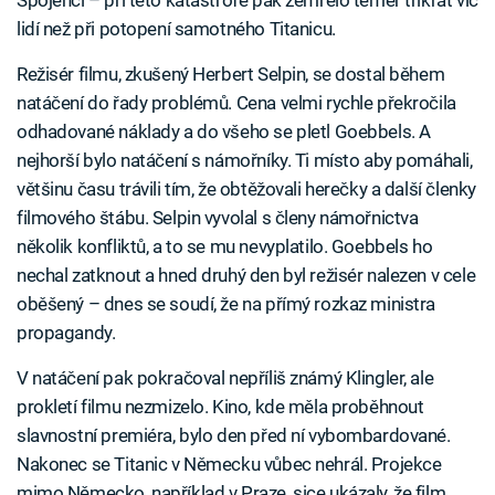
lidí než při potopení samotného Titanicu.
Režisér filmu, zkušený Herbert Selpin, se dostal během
natáčení do řady problémů. Cena velmi rychle překročila
odhadované náklady a do všeho se pletl Goebbels. A
nejhorší bylo natáčení s námořníky. Ti místo aby pomáhali,
většinu času trávili tím, že obtěžovali herečky a další členky
filmového štábu. Selpin vyvolal s členy námořnictva
několik konfliktů, a to se mu nevyplatilo. Goebbels ho
nechal zatknout a hned druhý den byl režisér nalezen v cele
oběšený – dnes se soudí, že na přímý rozkaz ministra
propagandy.
V natáčení pak pokračoval nepříliš známý Klingler, ale
prokletí filmu nezmizelo. Kino, kde měla proběhnout
slavnostní premiéra, bylo den před ní vybombardované.
Nakonec se Titanic v Německu vůbec nehrál. Projekce
mimo Německo, například v Praze, sice ukázaly, že film