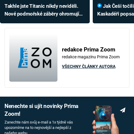
Takhle jste Titanic nikdy neviděli.
Jak Češi točili megahit Titanic:
Nové podmořské záběry ohromují
Kaskadéři popsal
detaily a přivádějí ke smutku
úplně nejtěžší
redakce Prima Zoom
redakce magazínu Prima Zoom
VŠECHNY ČLÁNKY AUTORA
Nenechte si ujít novinky Prima
Zoom!
Zanechte nám svůj e-mail a 1x týdně vás
upozorníme na to nejnovější a nejlepší z
našeho webu.