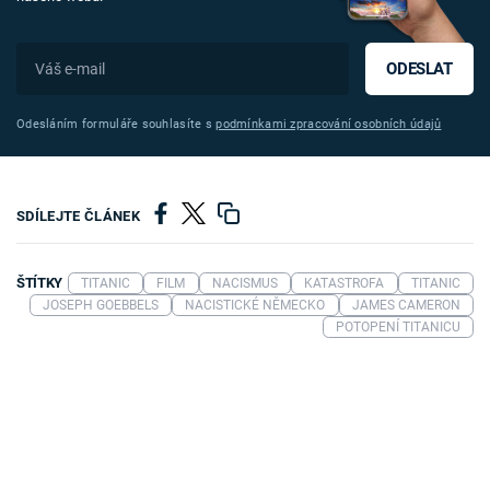
ODESLAT
Odesláním formuláře souhlasíte s
podmínkami zpracování osobních údajů
SDÍLEJTE ČLÁNEK
ŠTÍTKY
TITANIC
FILM
NACISMUS
KATASTROFA
TITANIC
JOSEPH GOEBBELS
NACISTICKÉ NĚMECKO
JAMES CAMERON
POTOPENÍ TITANICU