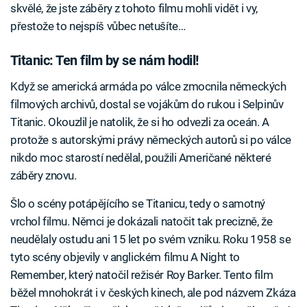
skvělé, že jste záběry z tohoto filmu mohli vidět i vy,
přestože to nejspíš vůbec netušíte…
Titanic: Ten film by se nám hodil!
Když se americká armáda po válce zmocnila německých
filmových archivů, dostal se vojákům do rukou i Selpinův
Titanic. Okouzlil je natolik, že si ho odvezli za oceán. A
protože s autorskými právy německých autorů si po válce
nikdo moc starostí nedělal, použili Američané některé
záběry znovu.
Šlo o scény potápějícího se Titanicu, tedy o samotný
vrchol filmu. Němci je dokázali natočit tak precizně, že
neudělaly ostudu ani 15 let po svém vzniku. Roku 1958 se
tyto scény objevily v anglickém filmu A Night to
Remember, který natočil režisér Roy Barker. Tento film
běžel mnohokrát i v českých kinech, ale pod názvem Zkáza