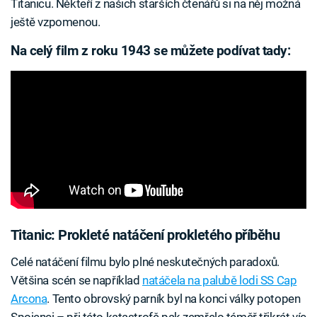
Titanicu. Někteří z našich starších čtenářů si na něj možná
ještě vzpomenou.
Na celý film z roku 1943 se můžete podívat tady:
Titanic: Prokleté natáčení prokletého příběhu
Celé natáčení filmu bylo plné neskutečných paradoxů.
Většina scén se například
natáčela na palubě lodi SS Cap
Arcona
. Tento obrovský parník byl na konci války potopen
Spojenci – při této katastrofě pak zemřelo téměř třikrát víc