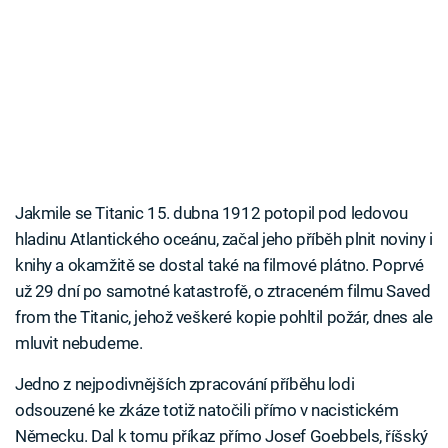
Jakmile se Titanic 15. dubna 1912 potopil pod ledovou
hladinu Atlantického oceánu, začal jeho příběh plnit noviny i
knihy a okamžitě se dostal také na filmové plátno. Poprvé
už 29 dní po samotné katastrofě, o ztraceném filmu Saved
from the Titanic, jehož veškeré kopie pohltil požár, dnes ale
mluvit nebudeme.
Jedno z nejpodivnějších zpracování příběhu lodi
odsouzené ke zkáze totiž natočili přímo v nacistickém
Německu. Dal k tomu příkaz přímo Josef Goebbels, říšský