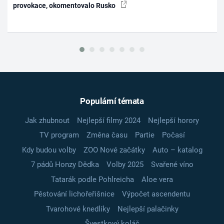
provokace, okomentovalo Rusko
Populární témata
Jak zhubnout
Nejlepší filmy 2024
Nejlepší horory
TV program
Změna času
Partie
Počasí
Kdy budou volby
ZOO Nové začátky
Auto – katalog
7 pádů Honzy Dědka
Volby 2025
Svařené víno
Tatarák podle Pohlreicha
Aloe vera
Pěstování lichořeřišnice
Výpočet ascendentu
Tvarohové knedlíky
Nejlepší palačinky
Švestkový koláč