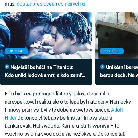
musí
dostat přes oceán co nejrychleji
.
HISTORIE
HISTORIE
Největší boháči na Titanicu:
Unikátní barevné záběry Titanicu
Kdo unikl ledové smrti a kdo zemřel
berou dech. Na v
jako gentleman?
podíleli i Češi
Film byl sice propagandistický guláš, který příliš
nerespektoval realitu, ale o to lépe byl natočený. Německý
filmový průmysl byl v té době na světové špičce,
Adolf
Hitler
dokonce chtěl, aby berlínská filmová studia
konkurovala Hollywoodu. Kamera, střih, výprava – to
všechno bylo na svou dobu víc než skvělé. Dokonce tak