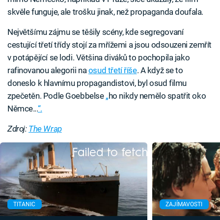
skvěle funguje, ale trošku jinak, než propaganda doufala.
Největšímu zájmu se těšily scény, kde segregovaní
cestující třetí třídy stojí za mřížemi a jsou odsouzeni zemřít
v potápějící se lodi. Většina diváků to pochopila jako
rafinovanou alegorii na
osud třetí říše
. A když se to
doneslo k hlavnímu propagandistovi, byl osud filmu
zpečetěn. Podle Goebbelse
„
ho nikdy nemělo spatřit oko
Němce...
“.
Zdroj:
The Wrap
Failed to fetch
TITANIC
ZAJÍMAVOSTI