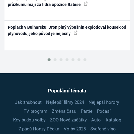
průzkumu mají za lídra opozice Babiše
Poplach v Bulharsku: Dron plný výbušnin explodoval kousek od
plynovodu, jeho původ je nejasný
Populární témata
Jak zhubnout
Nejlepší filmy 2024
Nejlepší horory
TV program
Změna času
Partie
Počasí
Kdy budou volby
ZOO Nové začátky
Auto – katalog
7 pádů Honzy Dědka
Volby 2025
Svařené víno