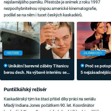
nejslavnějšího parníku. Přestože je snímek z roku 1997
nezpochybnitelnou výspou americké kinematografie,
podílel se na něm i tucet českých kaskadérů.
HISTORIE
ZAJÍMAVOSTI
Unikátní barevné záběry Titanicu
Proč se potopil Titanic? Tady je
berou dech. Na výbavě interiéru se
5 nejzásadnější
podíleli i Češi
katastrofy
Puntičkářský režisér
Kaskadérský tým ke štaci přišel díky práci na seriálu
Mladý Indiana Jones počátkem 90. let. Koordinátor