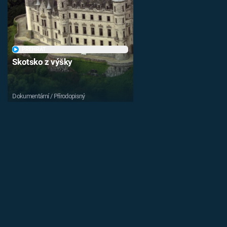
PŘEHRÁT
Skotsko z výšky
Dokumentární / Přírodopisný