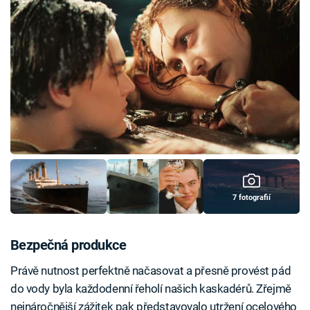
7 fotografií
Bezpečná produkce
Právě nutnost perfektně načasovat a přesně provést pád
do vody byla každodenní řeholí našich kaskadérů. Zřejmě
nejnáročnější zážitek pak představovalo utržení ocelového