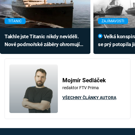
TITANIC
ZAJÍMAVOSTI
Takhle jste Titanic nikdy neviděli.
Velká konspirace: Místo Titanicu
Nové podmořské záběry ohromují
se prý potopila j
detaily a přivádějí ke smutku
zaměnil a proč?
Mojmír Sedláček
redaktor FTV Prima
VŠECHNY ČLÁNKY AUTORA