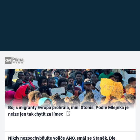
Boj s migranty Evropa prohrála, míní Stoniš. Podle Mlejnka je
nelze jen tak chytit za límec
Nikdy nezpochybňujte voliče ANO, smál se Staněk. Dle