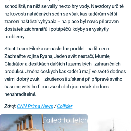
schodiště, na něž se valily hektolitry vody. Navzdory určité
rizikovosti natáčených scén se však kaskadérům větší
zranění naštěstí vyhýbala – na place byl navíc připraven
dostatek záchranářů i potápěčů, kdyby se vyskytly
problémy.
Stunt Team Filmka se následně podílel i na filmech
Zachraňte vojína Ryana, Jeden svět nestačí, Mumie,
Gladiátor a desítkách dalších tuzemských i zahraničních
produkcí. Jména českých kaskadérů mají ve světě dodnes
velmi dobrý zvuk – zkušenosti získané při přípravě svého
času největšího filmu všech dob jsou však dodnes
nenahraditelné.
Zdroj:
CNN Prima News
/
Collider
Failed to fetch