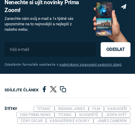
Nenechte si ujít novinky Prima
Zoom!
Zanechte nám svůj e-mail a 1x týdně vás
upozorníme na to nejnovější a nejlepší z
našeho webu.
ODESLAT
Odesláním formuláře souhlasíte s
podmínkami zpracování osobních údajů
SDÍLEJTE ČLÁNEK
ŠTÍTKY
TITANIC
INDIANA JONES
FILM
KASKADÉŘI
CNN PRIMA NEWS
TITANIC
SCHODIŠTĚ
JEDEN SVĚT
CENY OSCAR
KASKADÉRSKÉ KOUSKY
JAMES CAMERON