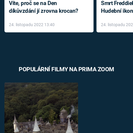
Víte, proč se na Den
Smrt Freddie
díkůvzdání jí zrovna krocan?
Hudební ikon
až do konce 
24. listopadu 2022 13:40
24. listopadu 20
léky
POPULÁRNÍ FILMY NA PRIMA ZOOM