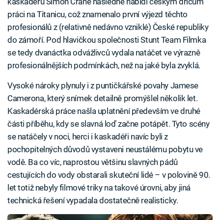
kaskadérů Simon Crane následně nabídl českým dříčům
práci na Titanicu, což znamenalo první výjezd těchto
profesionálů z (relativně nedávno vzniklé) České republiky
do zámoří. Pod hlavičkou společnosti Stunt Team Filmka
se tedy dvanáctka odvážlivců vydala natáčet ve výrazně
profesionálnějších podmínkách, než na jaké byla zvyklá.
Vysoké nároky plynuly i z puntičkářské povahy Jamese
Camerona, který snímek detailně promýšlel několik let.
Kaskadérská práce našla uplatnění především ve druhé
části příběhu, kdy se slavná loď začne potápět. Tyto scény
se natáčely v noci, herci i kaskadéři navíc byli z
pochopitelných důvodů vystaveni neustálému pobytu ve
vodě. Ba co víc, naprostou většinu slavných pádů
cestujících do vody obstarali skuteční lidé – v polovině 90.
let totiž nebyly filmové triky na takové úrovni, aby jiná
technická řešení vypadala dostatečně realisticky.