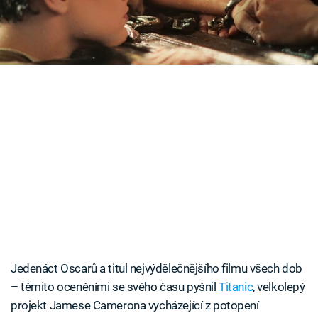
všeho, co do té doby viděli.
Časopis
Sledujte prima+
Přihlášení
Sledujte nás
Jedenáct Oscarů a titul nejvýdělečnějšího filmu všech dob
– těmito oceněními se svého času pyšnil
Titanic
, velkolepý
projekt Jamese Camerona vycházející z potopení