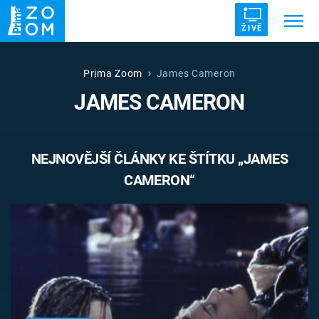
ŽIVĚ
Trendy:
ZRÁDCI
UFO
DRUHÁ SVĚTOVÁ VÁLKA
Prima Zoom
James Cameron
JAMES CAMERON
ZÁHADY
VETŘELCI DÁVNOVĚKU
NEJNOVĚJŠÍ ČLÁNKY KE ŠTÍTKU „JAMES
CAMERON“
Témata
Témata
Pořady
TV Program