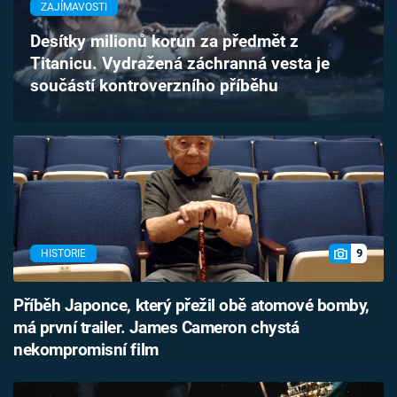
ZAJÍMAVOSTI
Časopis
Desítky milionů korun za předmět z
Sledujte prima+
Titanicu. Vydražená záchranná vesta je
součástí kontroverzního příběhu
Přihlášení
Sledujte nás
9
HISTORIE
Příběh Japonce, který přežil obě atomové bomby,
má první trailer. James Cameron chystá
nekompromisní film