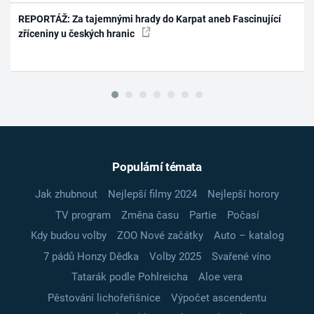
REPORTÁŽ: Za tajemnými hrady do Karpat aneb Fascinující
zříceniny u českých hranic
Populární témata
Jak zhubnout
Nejlepší filmy 2024
Nejlepší horory
TV program
Změna času
Partie
Počasí
Kdy budou volby
ZOO Nové začátky
Auto – katalog
7 pádů Honzy Dědka
Volby 2025
Svařené víno
Tatarák podle Pohlreicha
Aloe vera
Pěstování lichořeřišnice
Výpočet ascendentu