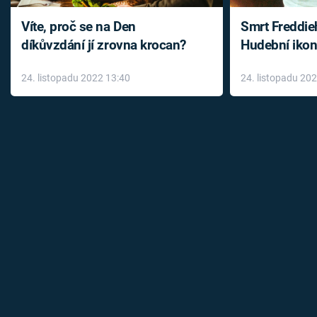
Víte, proč se na Den
Smrt Freddie
díkůvzdání jí zrovna krocan?
Hudební ikon
až do konce 
24. listopadu 2022 13:40
24. listopadu 20
léky