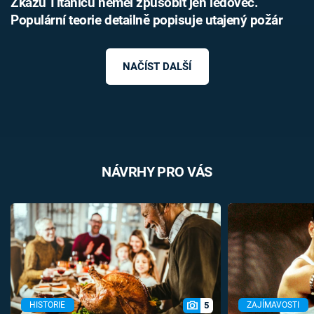
Zkázu Titanicu neměl způsobit jen ledovec.
Populární teorie detailně popisuje utajený požár
NAČÍST DALŠÍ
NÁVRHY PRO VÁS
5
HISTORIE
ZAJÍMAVOSTI