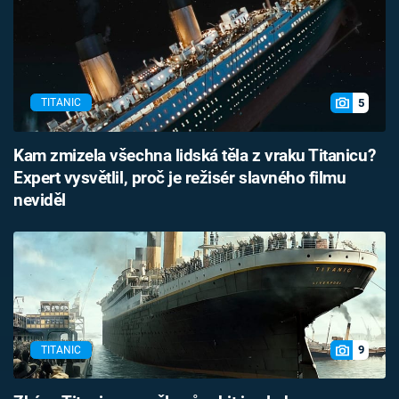
5
TITANIC
Kam zmizela všechna lidská těla z vraku Titanicu?
Expert vysvětlil, proč je režisér slavného filmu
neviděl
9
TITANIC