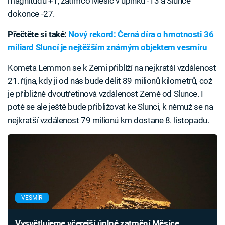
magnitudu +1, zatímco Měsíc v úplňku -13 a Slunce
dokonce -27.
Přečtěte si také:
Nový rekord: Černá díra o hmotnosti 36
miliard Sluncí je nejtěžším známým objektem vesmíru
Kometa Lemmon se k Zemi přiblíží na nejkratší vzdálenost
21. října, kdy ji od nás bude dělit 89 milionů kilometrů, což
je přibližně dvoutřetinová vzdálenost Země od Slunce. I
poté se ale ještě bude přibližovat ke Slunci, k němuž se na
nejkratší vzdálenost 79 milionů km dostane 8. listopadu.
VESMÍR
Vysvětlujeme včerejší úplné zatmění Měsíce.