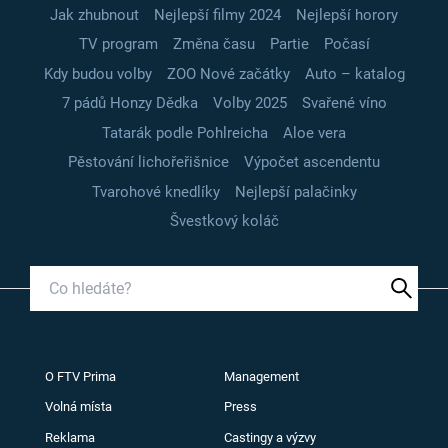
Jak zhubnout
Nejlepší filmy 2024
Nejlepší horory
TV program
Změna času
Partie
Počasí
Kdy budou volby
ZOO Nové začátky
Auto – katalog
7 pádů Honzy Dědka
Volby 2025
Svařené víno
Tatarák podle Pohlreicha
Aloe vera
Pěstování lichořeřišnice
Výpočet ascendentu
Tvarohové knedlíky
Nejlepší palačinky
Švestkový koláč
O FTV Prima
Management
Volná místa
Press
Reklama
Castingy a výzvy