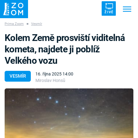
ŽIVĚ
Prima Zoom
■
Vesmír
Trendy:
ZRÁDCI
UFO
DRUHÁ SVĚTOVÁ VÁLKA
Kolem Země prosviští viditelná
ZÁHADY
VETŘELCI DÁVNOVĚKU
kometa, najdete ji poblíž
Velkého vozu
16. října 2025 14:00
VESMÍR
Miroslav Honsů
Témata
Témata
Pořady
TV Program