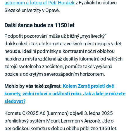
astronom a fotograf Petr Horálek
z Fyzikálního ústavu
Slezské univerzity v Opavě.
Další šance bude za 1150 let
Podpořit pozorování může už běžný „myslivecký“
dalekohled, i tak ale kometa z velkých měst nejspíš vidět
nebude. Ideální podmínky s kontrastní noční oblohou
nabídnou místa vzdálená až desítky kilometrů od velkých
zdrojů světelného znečištění, pomůže také vyvýšená
pozice s odkrytým severozápadním horizontem.
Mohlo by vás také zajímat:
Kolem Země proletí dvě
komety, vědci mluví o události roku. Jak a kde je můžete
sledovat?
Kometu C/2025 A6 (Lemmon) objevil 3. ledna 2025
přehlídkový systém Mount Lemmon v Arizoně. Jde o
periodickou kometu s dobou oběhu přibližně 1350 let.