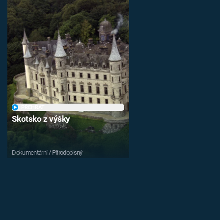
PŘEHRÁT
Skotsko z výšky
Dokumentární / Přírodopisný