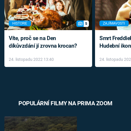
5
HISTORIE
ZAJÍMAVOSTI
Víte, proč se na Den
Smrt Freddie
díkůvzdání jí zrovna krocan?
Hudební ikon
až do konce 
24. listopadu 2022 13:40
24. listopadu 20
léky
POPULÁRNÍ FILMY NA PRIMA ZOOM