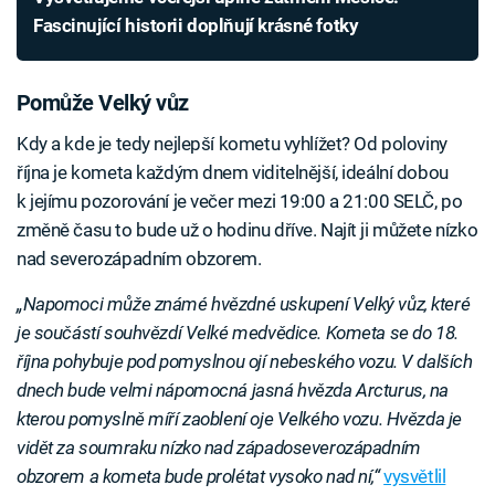
Fascinující historii doplňují krásné fotky
Pomůže Velký vůz
Kdy a kde je tedy nejlepší kometu vyhlížet? Od poloviny
října je kometa každým dnem viditelnější, ideální dobou
k jejímu pozorování je večer mezi 19:00 a 21:00 SELČ, po
změně času to bude už o hodinu dříve. Najít ji můžete nízko
nad severozápadním obzorem.
„Napomoci může známé hvězdné uskupení Velký vůz, které
je součástí souhvězdí Velké medvědice. Kometa se do 18.
října pohybuje pod pomyslnou ojí nebeského vozu. V dalších
dnech bude velmi nápomocná jasná hvězda Arcturus, na
kterou pomyslně míří zaoblení oje Velkého vozu. Hvězda je
vidět za soumraku nízko nad západoseverozápadním
obzorem a kometa bude prolétat vysoko nad ní,“
vysvětlil