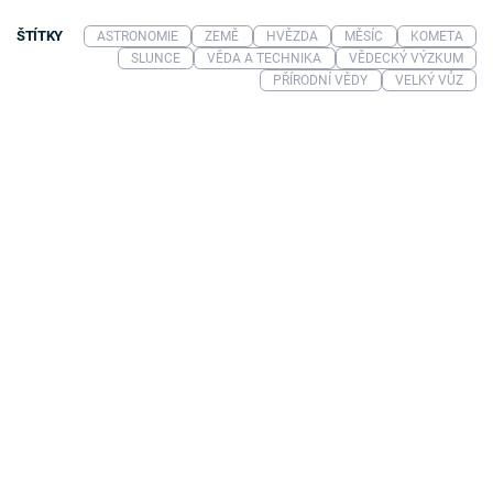
ŠTÍTKY
ASTRONOMIE
ZEMĚ
HVĚZDA
MĚSÍC
KOMETA
SLUNCE
VĚDA A TECHNIKA
VĚDECKÝ VÝZKUM
PŘÍRODNÍ VĚDY
VELKÝ VŮZ