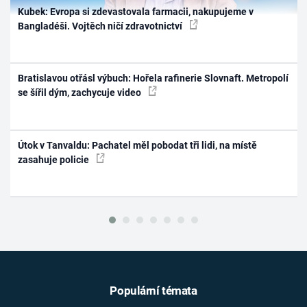
Kubek: Evropa si zdevastovala farmacii, nakupujeme v
Bangladéši. Vojtěch ničí zdravotnictví
Bratislavou otřásl výbuch: Hořela rafinerie Slovnaft. Metropolí
se šířil dým, zachycuje video
Útok v Tanvaldu: Pachatel měl pobodat tři lidi, na místě
zasahuje policie
Populární témata