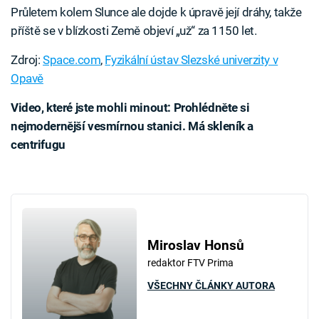
Průletem kolem Slunce ale dojde k úpravě její dráhy, takže
příště se v blízkosti Země objeví „už“ za 1150 let.
Zdroj:
Space.com
,
Fyzikální ústav Slezské univerzity v
Opavě
Video, které jste mohli minout: Prohlédněte si
nejmodernější vesmírnou stanici. Má skleník a
centrifugu
Failed to fetch
Miroslav Honsů
redaktor FTV Prima
VŠECHNY ČLÁNKY AUTORA