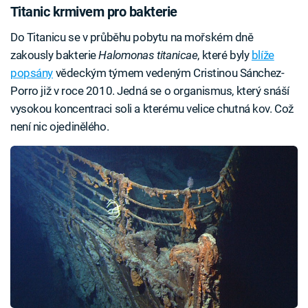
Titanic krmivem pro bakterie
Do Titanicu se v průběhu pobytu na mořském dně
zakously bakterie
Halomonas titanicae
, které byly
blíže
popsány
vědeckým týmem vedeným Cristinou Sánchez-
Porro již v roce 2010. Jedná se o organismus, který snáší
vysokou koncentraci soli a kterému velice chutná kov. Což
není nic ojedinělého.