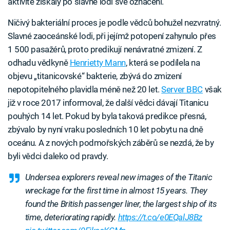
aktivitě získaly po slavné lodi své označení.
Ničivý bakteriální proces je podle vědců bohužel nezvratný.
Slavné zaoceánské lodi, při jejímž potopení zahynulo přes
1 500 pasažérů, proto predikují nenávratné zmizení. Z
odhadu vědkyně
Henrietty Mann
, která se podílela na
objevu „titanicovské“ bakterie, zbývá do zmizení
nepotopitelného plavidla méně než 20 let.
Server BBC
však
již v roce 2017 informoval, že další vědci dávají Titanicu
pouhých 14 let. Pokud by byla taková predikce přesná,
zbývalo by nyní vraku posledních 10 let pobytu na dně
oceánu. A z nových podmořských záběrů se nezdá, že by
byli vědci daleko od pravdy.
Undersea explorers reveal new images of the Titanic
wreckage for the first time in almost 15 years. They
found the British passenger liner, the largest ship of its
time, deteriorating rapidly.
https://t.co/e0EQalJ8Bz