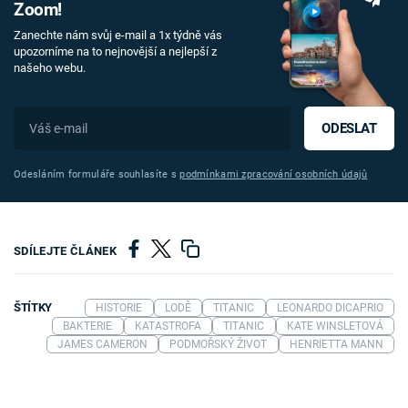
Zoom!
Zanechte nám svůj e-mail a 1x týdně vás
upozorníme na to nejnovější a nejlepší z
našeho webu.
ODESLAT
Odesláním formuláře souhlasíte s
podmínkami zpracování osobních údajů
SDÍLEJTE ČLÁNEK
ŠTÍTKY
HISTORIE
LODĚ
TITANIC
LEONARDO DICAPRIO
BAKTERIE
KATASTROFA
TITANIC
KATE WINSLETOVÁ
JAMES CAMERON
PODMOŘSKÝ ŽIVOT
HENRIETTA MANN