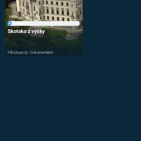
PŘEHRÁT
Skotsko z výšky
Přírodopisný / Dokumentární