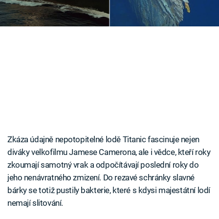
Časopis
Sledujte prima+
Přihlášení
Sledujte nás
Zkáza údajně nepotopitelné lodě Titanic fascinuje nejen
diváky velkofilmu Jamese Camerona, ale i vědce, kteří roky
zkoumají samotný vrak a odpočítávají poslední roky do
jeho nenávratného zmizení. Do rezavé schránky slavné
bárky se totiž pustily bakterie, které s kdysi majestátní lodí
nemají slitování.