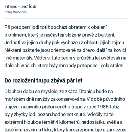
Titanic - příď lodi
Zdroj: Volné dílo
Při potopení lodi totiž dochází obratem k obalení
biofilmem, který je nejčastěji složený právě z bakterií.
Jednotlivé jejich druhy pak vycházejí z oblasti jejich zájmu.
Některé bakterie jsou orientované na dřevo, další na kov či
jiné materiály. Vědci si tuto teorii v průběhu let ověřovali na
dalších vracích, které byly mnohdy potopené i celá staletí.
Do rozložení trupu zbývá pár let
Dlouhou dobu se myslelo, že zkáza Titanicu bude na
mořském dně navždy zakonzervována. V době původního
objevu masivního přelomeného trupu v roce 1985 totiž
byly zbytky lodi pozoruhodně netknuté. Vděčily za to
extrémní hloubce téměř 4 kilometrů, nedostatku světla a
také intenzivnímu tlaku, který korozi zpomaluje a zamezuje