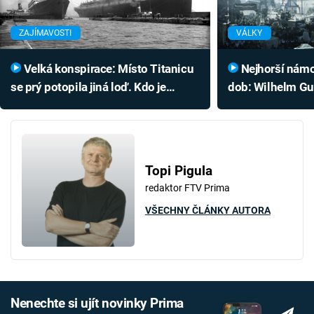
ZAJÍMAVOSTI
VÁLKY
Velká konspirace: Místo Titanicu
Nejhorší námořní tragédie všech
se prý potopila jiná loď. Kdo je
dob: Wilhelm Gus
zaměnil a proč?
i Titanic
Topi Pigula
redaktor FTV Prima
VŠECHNY ČLÁNKY AUTORA
Nenechte si ujít novinky Prima