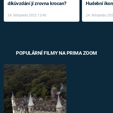
díkůvzdání jí zrovna krocan?
Hudební ikon
až do konce 
24. listopadu 2022 13:40
24. listopadu 20
léky
POPULÁRNÍ FILMY NA PRIMA ZOOM