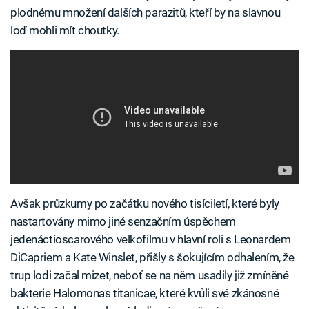
plodnému množení dalších parazitů, kteří by na slavnou
loď mohli mít choutky.
Avšak průzkumy po začátku nového tisíciletí, které byly
nastartovány mimo jiné senzačním úspěchem
jedenáctioscarového velkofilmu v hlavní roli s Leonardem
DiCapriem a Kate Winslet, přišly s šokujícím odhalením, že
trup lodi začal mizet, neboť se na něm usadily již zmíněné
bakterie Halomonas titanicae, které kvůli své zkánosné