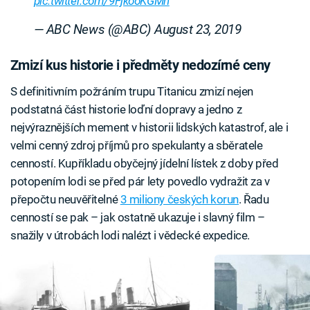
pic.twitter.com/9FjkooKGMn
— ABC News (@ABC)
August 23, 2019
Zmizí kus historie i předměty nedozírné ceny
S definitivním požráním trupu Titanicu zmizí nejen
podstatná část historie loďní dopravy a jedno z
nejvýraznějších mement v historii lidských katastrof, ale i
velmi cenný zdroj příjmů pro spekulanty a sběratele
cenností. Kupříkladu obyčejný jídelní lístek z doby před
potopením lodi se před pár lety povedlo vydražit za v
přepočtu neuvěřitelné
3 miliony českých korun
. Řadu
cenností se pak – jak ostatně ukazuje i slavný film –
snažily v útrobách lodi nalézt i vědecké expedice.
Failed to fetch