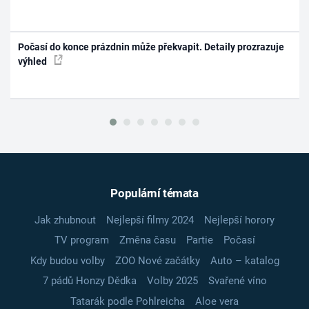
Počasí do konce prázdnin může překvapit. Detaily prozrazuje
výhled
Populární témata
Jak zhubnout
Nejlepší filmy 2024
Nejlepší horory
TV program
Změna času
Partie
Počasí
Kdy budou volby
ZOO Nové začátky
Auto – katalog
7 pádů Honzy Dědka
Volby 2025
Svařené víno
Tatarák podle Pohlreicha
Aloe vera