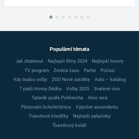
Populární témata
Jak zhubnout
Nejlepší filmy 2024
Nejlepší horory
TV program
Změna času
Partie
Počasí
Kdy budou volby
ZOO Nové začátky
Auto – katalog
7 pádů Honzy Dědka
Volby 2025
Svařené víno
Tatarák podle Pohlreicha
Aloe vera
Pěstování lichořeřišnice
Výpočet ascendentu
Tvarohové knedlíky
Nejlepší palačinky
Švestkový koláč