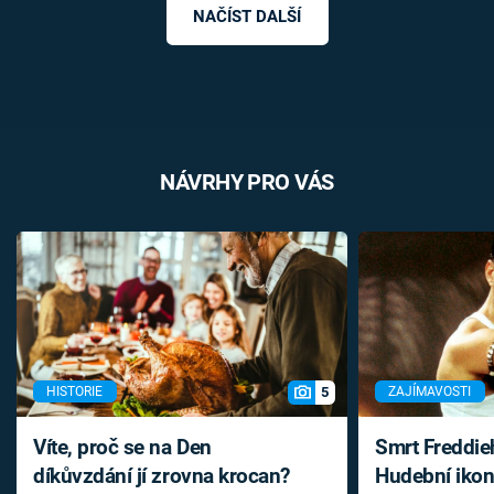
NAČÍST DALŠÍ
NÁVRHY PRO VÁS
5
HISTORIE
ZAJÍMAVOSTI
Víte, proč se na Den
Smrt Freddie
díkůvzdání jí zrovna krocan?
Hudební ikon