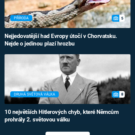
5
PŘÍRODA
Nejjedovatější had Evropy útočí v Chorvatsku.
Nejde o jedinou plazí hrozbu
8
DRUHÁ SVĚTOVÁ VÁLKA
10 největších Hitlerových chyb, které Němcům
prohrály 2. světovou válku