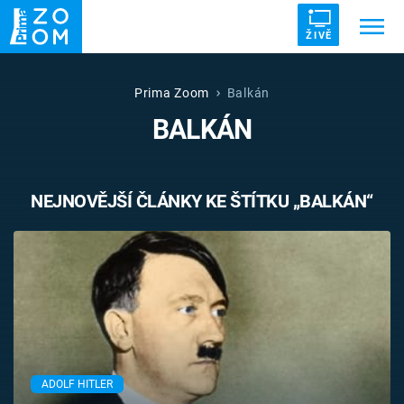
ŽIVĚ
Trendy:
ZRÁDCI
UFO
DRUHÁ SVĚTOVÁ VÁLKA
Prima Zoom
Balkán
BALKÁN
ZÁHADY
VETŘELCI DÁVNOVĚKU
NEJNOVĚJŠÍ ČLÁNKY KE ŠTÍTKU „BALKÁN“
Témata
Témata
Pořady
TV Program
ADOLF HITLER