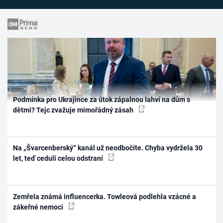
Podmínka pro Ukrajince za útok zápalnou lahví na dům s
dětmi? Tejc zvažuje mimořádný zásah
Na „Švarcenberský“ kanál už neodbočíte. Chyba vydržela 30
let, teď ceduli celou odstraní
Zemřela známá influencerka. Towleová podlehla vzácné a
zákeřné nemoci