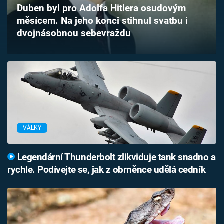
Duben byl pro Adolfa Hitlera osudovým
Časopis
měsícem. Na jeho konci stihnul svatbu i
dvojnásobnou sebevraždu
Sledujte prima+
Přihlášení
Sledujte nás
VÁLKY
Legendární Thunderbolt zlikviduje tank snadno a
rychle. Podívejte se, jak z obrněnce udělá cedník