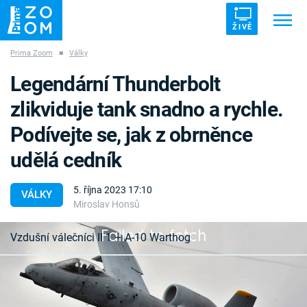
ŽIVĚ
Prima Zoom
■
Války
Trendy:
ZRÁDCI
UFO
DRUHÁ SVĚTOVÁ VÁLKA
Legendární Thunderbolt
ZÁHADY
VETŘELCI DÁVNOVĚKU
zlikviduje tank snadno a rychle.
Podívejte se, jak z obrněnce
udělá cedník
Témata
5. října 2023 17:10
VÁLKY
Miroslav Honsů
Témata
Failed to fetch
Vzdušní válečníci II 1 – A-10 Warthog
Pořady
S nadzvukovými stíhačkami se A-10 Thunderbolt
TV Program
nemůže svou maximální rychlostí 704 km/h