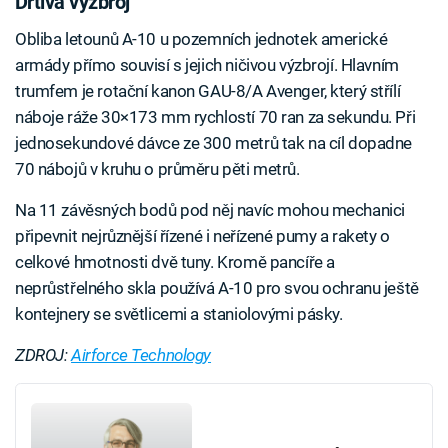
Drtivá výzbroj
Obliba letounů A-10 u pozemních jednotek americké
armády přímo souvisí s jejich ničivou výzbrojí. Hlavním
trumfem je rotační kanon GAU-8/A Avenger, který střílí
náboje ráže 30×173 mm rychlostí 70 ran za sekundu. Při
jednosekundové dávce ze 300 metrů tak na cíl dopadne
70 nábojů v kruhu o průměru pěti metrů.
Na 11 závěsných bodů pod něj navíc mohou mechanici
připevnit nejrůznější řízené i neřízené pumy a rakety o
celkové hmotnosti dvě tuny. Kromě pancíře a
neprůstřelného skla používá A-10 pro svou ochranu ještě
kontejnery se světlicemi a staniolovými pásky.
ZDROJ:
Airforce Technology