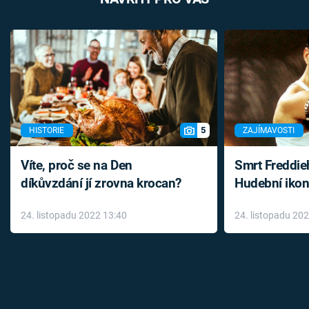
5
HISTORIE
ZAJÍMAVOSTI
Víte, proč se na Den
Smrt Freddie
díkůvzdání jí zrovna krocan?
Hudební ikon
až do konce 
24. listopadu 2022 13:40
24. listopadu 20
léky