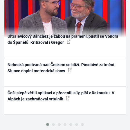
Ultralevicový Sánchez je žábou na prameni, pustil se Vondra
do Španělů. Kritizoval i Gregor
Nebeská podívaná nad Českem se blíží. Působivé zatmění
Slunce doplní meteorická show
Češi slepě věřili aplikaci a přecenili síly, píší v Rakousku. V
Alpách je zachraňoval vrtulník