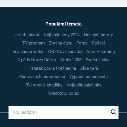
Populární témata
Jak zhubnout
Nejlepší filmy 2024
Nejlepší horory
TV program
Změna času
Partie
Počasí
Kdy budou volby
ZOO Nové začátky
Auto – katalog
7 pádů Honzy Dědka
Volby 2025
Svařené víno
Tatarák podle Pohlreicha
Aloe vera
Pěstování lichořeřišnice
Výpočet ascendentu
Tvarohové knedlíky
Nejlepší palačinky
Švestkový koláč