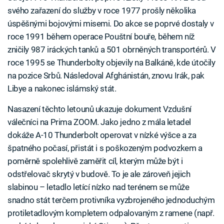
svého zařazení do služby v roce 1977 prošly několika
úspěšnými bojovými misemi. Do akce se poprvé dostaly v
roce 1991 během operace Pouštní bouře, během níž
zničily 987 iráckých tanků a 501 obrněných transportérů. V
roce 1995 se Thunderbolty objevily na Balkáně, kde útočily
na pozice Srbů. Následoval Afghánistán, znovu Irák, pak
Libye a nakonec islámský stát.
Nasazení těchto letounů ukazuje dokument Vzdušní
válečníci na Prima ZOOM. Jako jedno z mála letadel
dokáže A-10 Thunderbolt operovat v nízké výšce a za
špatného počasí, přistát i s poškozeným podvozkem a
poměrně spolehlivě zaměřit cíl, kterým může být i
odstřelovač skrytý v budově. To je ale zároveň jejich
slabinou – letadlo letící nízko nad terénem se může
snadno stát terčem protivníka vyzbrojeného jednoduchým
protiletadlovým kompletem odpalovaným z ramene (např.