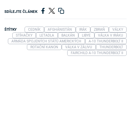
SDÍLEJTE ČLÁNEK
ŠTÍTKY
CEDNÍK
AFGHÁNISTÁN
IRÁK
ZBRAŇ
VÁLKY
STÍHAČKY
LETADLA
BALKÁN
LIBYE
VÁLKA V IRÁKU
ARMÁDA SPOJENÝCH STÁTŮ AMERICKÝCH
A-10 THUNDERBOLT II
ROTAČNÍ KANON
VÁLKA V ZÁLIVU
THUNDERBOLT
FAIRCHILD A-10 THUNDERBOLT II