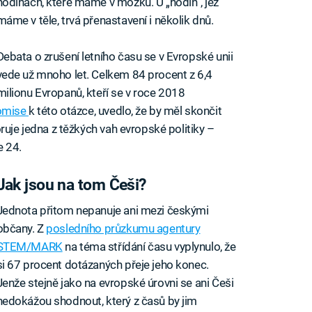
hodinách, které máme v mozku. U „hodin“, jež
máme v těle, trvá přenastavení i několik dnů.
Debata o zrušení letního času se v Evropské unii
vede už mnoho let. Celkem 84 procent z 6,4
milionu Evropanů, kteří se v roce 2018
komise
k této otázce, uvedlo, že by měl skončit
ruje jedna z těžkých vah evropské politiky –
e 24.
Jak jsou na tom Češi?
Jednota přitom nepanuje ani mezi českými
občany. Z
posledního průzkumu agentury
STEM/MARK
na téma střídání času vyplynulo, že
si 67 procent dotázaných přeje jeho konec.
Jenže stejně jako na evropské úrovni se ani Češi
nedokážou shodnout, který z časů by jim