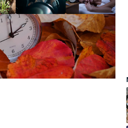
 a začne standardní středoevropský čas
ní zimní. Ve 03:00 se hodiny posunou
odinu delší.