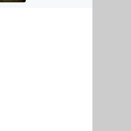
US
tornádem
RSUS
ZE A