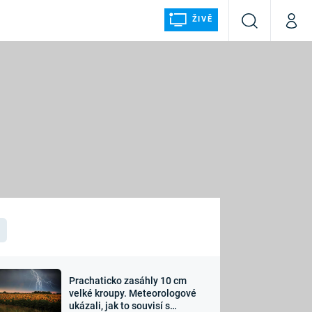
ŽIVĚ
Vyhledávání
Můj p
Prima+
ÁLKA
CNN Prima NEWS
Prima FRESH
Prima LIVING
LMY A
Prima Ženy
Prima LAJK
Prachaticko zasáhly 10 cm
osti
velké kroupy. Meteorologové
Sledujte nás
ukázali, jak to souvisí s