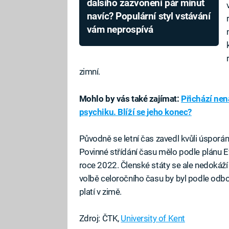
dalšího zazvonění pár minut
navíc? Populární styl vstávání
vám neprospívá
zimní.
Mohlo by vás také zajímat:
Přichází nená
psychiku. Blíží se jeho konec?
Původně se letní čas zavedl kvůli úsporám
Povinné střídání času mělo podle plánu E
roce 2022. Členské státy se ale nedokáží 
volbě celoročního času by byl podle odbo
platí v zimě.
Zdroj: ČTK,
University of Kent