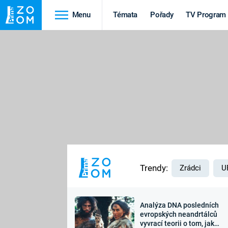
Menu
Témata
Pořady
TV Program
Cestování
Historie
HRADY A ZÁMKY
VIKINGOVÉ
HEDVÁBNÁ STEZKA
EPIDEMIE A
PANDEMIE
PŘÍRODA
STAROVĚKÝ EGYPT
Trendy:
Zrádci
U
Analýza DNA posledních
Druhá
Výročí
evropských neandrtálců
vyvrací teorii o tom, jak
světová válka