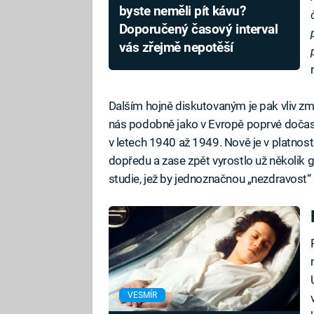
byste neměli pít kávu?
Doporučený časový interval
vás zřejmě nepotěší
Dalším hojně diskutovaným je pak vliv změ
nás podobně jako v Evropě poprvé dočasně
v letech 1940 až 1949. Nově je v platnos
dopředu a zase zpět vyrostlo už několik g
studie, jež by jednoznačnou „nezdravost“ s
VESMÍR