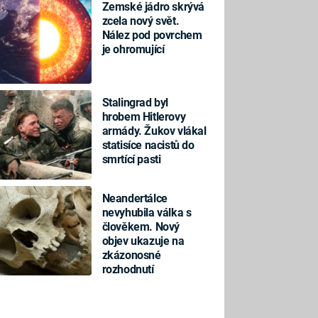
Zemské jádro skrývá
zcela nový svět.
Nález pod povrchem
je ohromující
Stalingrad byl
hrobem Hitlerovy
armády. Žukov vlákal
statisíce nacistů do
smrtící pasti
Neandertálce
nevyhubila válka s
člověkem. Nový
objev ukazuje na
zkázonosné
rozhodnutí