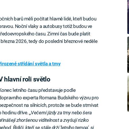
ích barů měli počítat hlavně lidé, kteří budou
ravou. Noční vlaky a autobusy totiž budou ve
tředoevropského času. Zimní čas bude platit
. března 2026, tedy do poslední březnové neděle
řirozené střídání světla a tmy
V hlavní roli světlo
Konec letního času představuje podle
dopravního experta Romana Budského výzvu pro
bezpečnost na silnicích, protože se bude stmívat
o hodinu dříve.
„Večerní jízdy za tmy nebo šera
přinášejí zhoršenou viditelnost a zvyšují riziko
nehod. Řidiči, kteří se stále drží 'letního tempa', si