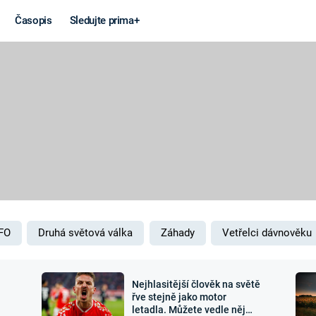
Časopis
Sledujte prima+
Věda a
Války
technika
STUDENÁ V
KORONAVIRUS
VÁLKA VE
VIETNAMU
VESMÍR
VÁLEČNÉ FI
MARS
SERIÁLY
FO
Druhá světová válka
Záhady
Vetřelci dávnověku
Nejhlasitější člověk na světě
Záhady a
Zajímav
řve stejně jako motor
letadla. Můžete vedle něj
konspirace