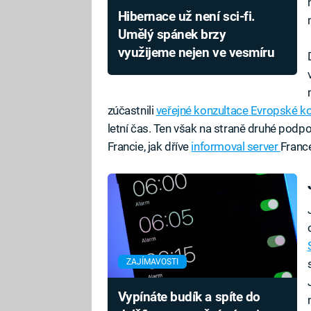
Hibernace už není sci-fi.
Umělý spánek brzy
využijeme nejen ve vesmíru
zúčastnili
veřejné konzultace Evropské 
letní čas. Ten však na straně druhé podpo
Francie, jak dříve
informoval server
Franc
ZAJÍMAVOSTI
Vypínáte budík a spíte do