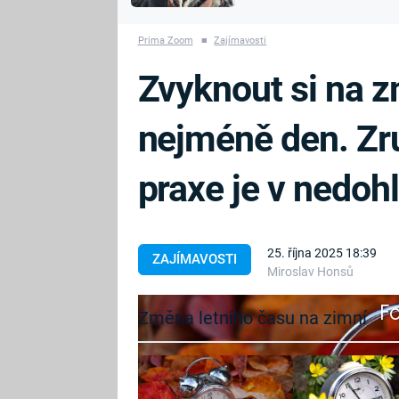
MARIE TEREZIE
vyhynuli
ADOLF HITLER
NAPOLEON
Prima Zoom
■
Zajímavosti
BONAPARTE
ATENTÁT NA
Zvyknout si na 
REINHARDA
BRITSKÁ
HEYDRICHA
KRÁLOVSKÁ
nejméně den. Zr
RODINA
PRVNÍ SVĚTOVÁ
VÁLKA
praxe je v nedoh
25. října 2025 18:39
ZAJÍMAVOSTI
Miroslav Honsů
Fa
Změna letního času na zimní