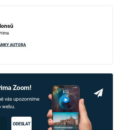
Honsů
Prima
ÁNKY AUTORA
Prima Zoom!
dně vás upozorníme
ho webu.
ODESLAT