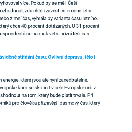
vyhovoval více. Pokud by se měli Češi
rozhodnout, zda chtějí zavést celoročně letní
nebo zimní čas, vyhrála by varianta času letního,
který chce 40 procent dotázaných. U 31 procent
respondentů se naopak větší přízni těší čas
viděné střídání času: Ovlivní dopravu, tělo i
 energie, které jsou ale nyní zanedbatelné.
vropské komise skončit v celé Evropské unii v
shodnout na tom, který bude platit trvale. Při
rníků pro člověka příznivější pásmový čas, který