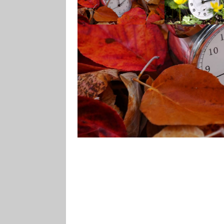
V neděli skončí letní čas (SELČ)
(SEČ), pro který se vžilo označe
zpátky na 02:00, noc tak bude o h