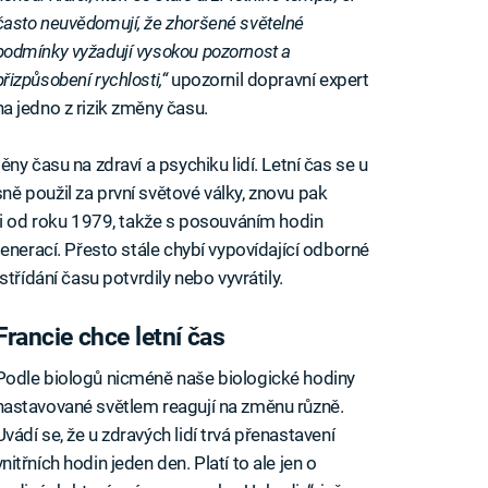
často neuvědomují, že zhoršené světelné
podmínky vyžadují vysokou pozornost a
přizpůsobení rychlosti,“
upozornil dopravní expert
na jedno z rizik změny času.
ny času na zdraví a psychiku lidí. Letní čas se u
 použil za první světové války, znovu pak
ti od roku 1979, takže s posouváním hodin
enerací. Přesto stále chybí vypovídající odborné
třídání času potvrdily nebo vyvrátily.
Francie chce letní čas
Podle biologů nicméně naše biologické hodiny
nastavované světlem reagují na změnu různě.
Uvádí se, že u zdravých lidí trvá přenastavení
vnitřních hodin jeden den. Platí to ale jen o