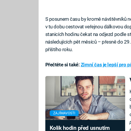
S posunem času by kromě návštěvníků nočn
v tu dobu cestovat veřejnou dálkovou dop
stanicích hodinu čekat na odjezd podle s
následujících pět měsíců – přesně do 29
příštího roku.
Přečtěte si také:
Zimní čas je lepší pro p
ZAJÍMAVOSTI
Kolik hodin před usnutím