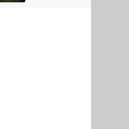
US
tornádem
RSUS
ZE A