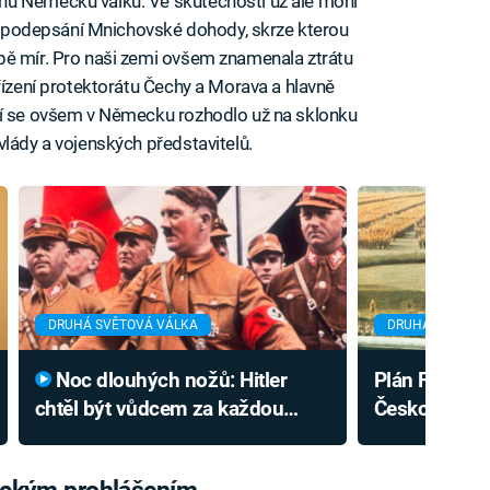
hu Německu válku. Ve skutečnosti už ale mohl
být podepsání Mnichovské dohody, skrze kterou
pě mír. Pro naši zemi ovšem znamenala ztrátu
řízení protektorátu Čechy a Morava a hlavně
mí se ovšem v Německu rozhodlo už na sklonku
vlády a vojenských představitelů.
DRUHÁ SVĚTOVÁ VÁLKA
DRUHÁ SVĚTOVÁ
Noc dlouhých nožů: Hitler
Plán Fall Grün
chtěl být vůdcem za každou
Českosloven
cenu. Zabil i nejlepšího přítele
vojáků. Ubrá
tickým prohlášením