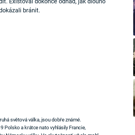
adit. Existoval dokonce odhad, jak dlouho
okázali bránit.
druhá světová válka, jsou dobře známé.
 Polsko a krátce nato vyhlásily Francie,