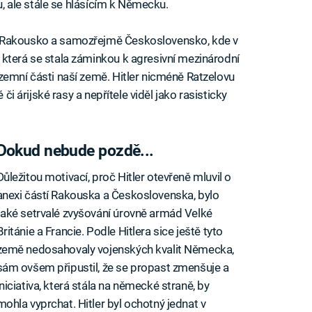
tu, ale stále se hlásícím k Německu.
í Rakousko a samozřejmě Československo, kde v
která se stala záminkou k agresivní mezinárodní
zemní části naší země. Hitler nicméně Ratzelovu
 či árijské rasy a nepřítele viděl jako rasisticky
Dokud nebude pozdě...
Důležitou motivací, proč Hitler otevřeně mluvil o
anexi částí Rakouska a Československa, bylo
také setrvalé zvyšování úrovně armád Velké
Británie a Francie. Podle Hitlera sice ještě tyto
země nedosahovaly vojenských kvalit Německa,
sám ovšem připustil, že se propast zmenšuje a
iniciativa, která stála na německé straně, by
mohla vyprchat. Hitler byl ochotný jednat v