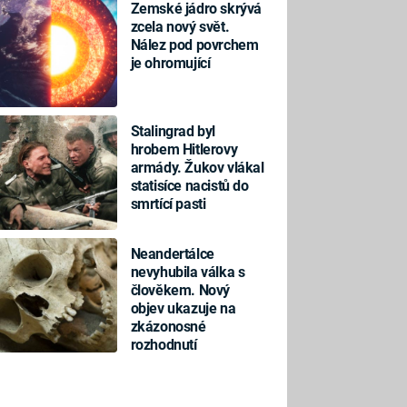
Zemské jádro skrývá
zcela nový svět.
Nález pod povrchem
je ohromující
Stalingrad byl
hrobem Hitlerovy
armády. Žukov vlákal
statisíce nacistů do
smrtící pasti
Neandertálce
nevyhubila válka s
člověkem. Nový
objev ukazuje na
zkázonosné
rozhodnutí