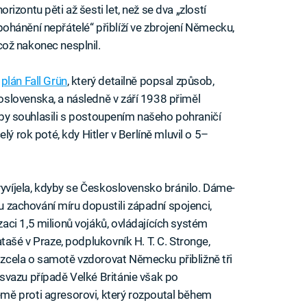
horizontu pěti až šesti let, než se dva „zlostí
pohánění nepřátelé“ přiblíží ve zbrojení Německu,
což nakonec nesplnil.
t
plán Fall Grün
, který detailně popsal způsob,
slovenska, a následně v září 1938 přiměl
, aby souhlasili s postoupením našeho pohraničí
lý rok poté, kdy Hitler v Berlíně mluvil o 5–
vyvíjela, kdyby se Československo bránilo. Dáme-
ou zachování míru dopustili západní spojenci,
ci 1,5 milionů vojáků, ovládajících systém
tašé v Praze, podplukovník H. T. C. Stronge,
zcela o samotě vzdorovat Německu přibližně tři
svazu případě Velké Británie však po
mě proti agresorovi, který rozpoutal během