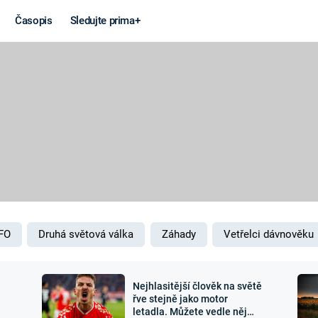
Časopis
Sledujte prima+
Věda a
Války
technika
STUDENÁ V
KORONAVIRUS
VÁLKA VE
VIETNAMU
VESMÍR
VÁLEČNÉ FI
MARS
SERIÁLY
FO
Druhá světová válka
Záhady
Vetřelci dávnověku
Nejhlasitější člověk na světě
Záhady a
Zajímav
řve stejně jako motor
letadla. Můžete vedle něj
konspirace