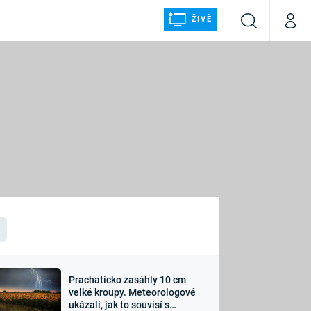
ŽIVĚ
Vyhledávání
Můj p
Prima+
ÁLKA
CNN Prima NEWS
Prima FRESH
Prima LIVING
LMY A
Prima Ženy
Prima LAJK
Prachaticko zasáhly 10 cm
osti
velké kroupy. Meteorologové
Sledujte nás
ukázali, jak to souvisí s