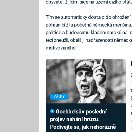
obyvatel, žijícím sice na území cizího stá
Tím se automaticky dostalo do ohrožen
pohraničí žila početná německá menšina, 
politice a budoucímu kladení nároků na ú
tezi zneužil, obalil ji nadřazeností německé
motivovaného.
VÁLKY
Goebbelsův poslední
projev nahání hrůzu.
Podívejte se, jak nehorázně