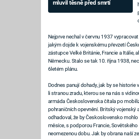
mluvil těsně před smrtí
Nejprve nechal v červnu 1937 vypracova
jakým dojde k vojenskému převzetí Česko
zástupce Velké Británie, Francie a Itálie
Německu. Stalo se tak 10. října 1938, nece
6letém plánu.
Dodnes panují dohady, jak by se historie 
li stranou zradu, kterou se na nás s vidin
armáda Československa čítala po mobiliza
pohraničních opevnění. Britský vojenský a
odhadoval, že by Československo mohlo 
měsíce, s podporou Francie, Sovětského 
neomezenou dobu. Jak by obrana naší ze