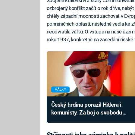
Spojené království a státy Commonwealt
ozbrojený konflikt začít o rok dříve, ne
chtěly západní mocnosti zachovat v Evro
pohraničních oblastí, následně vedla ke z
neodvrátila válku. O vstupu na naše úze
roku 1937, konkrétně na zasedání říšské 
VÁLKY
Český hrdina porazil Hitlera i
komunisty. Za boj o svobodu
tvrdě zaplatil
Stížnosti jako záminka k poli