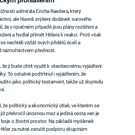
tížnosti admirála Ericha Raedera, který
ctvo, ale hlavně zvýšení dodávek surového
il, že v opačném případě jsou plány rozšíření a
ní a hodlal přimět Hitlera k reakci. Proti však
ří se nechtěli vzdát svých přídělů oceli a
ed námořnictvem přednost.
l, že ji bude chtít využít k všeobecnému vyjádření
ky. To ostatně podtrhnul i vyjádřením, že
užito jako politický testament, takže už dopředu
ní.
 že politický a ekonomický útlak, ve kterém se
iž překročil únosnou mez a jediná cesta ven je
boje o životní prostor. Na základě myšlenek
 Hitler za nutné zaručit podporu skupinám