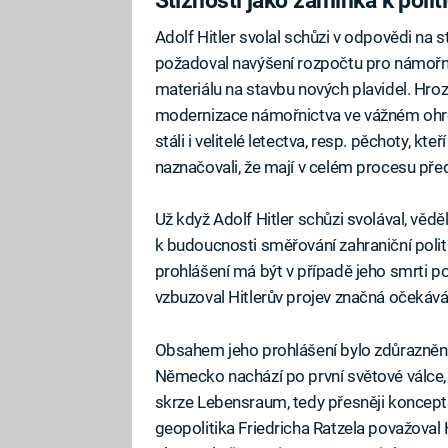
Adolf Hitler svolal schůzi v odpovědi na s
požadoval navýšení rozpočtu pro námořni
materiálu na stavbu nových plavidel. Hroz
modernizace námořnictva ve vážném ohrože
stáli i velitelé letectva, resp. pěchoty, kte
naznačovali, že mají v celém procesu př
Už když Adolf Hitler schůzi svolával, vědě
k budoucnosti směřování zahraniční politi
prohlášení má být v případě jeho smrti po
vzbuzoval Hitlerův projev značná očekává
Obsahem jeho prohlášení bylo zdůraznění,
Německo nachází po první světové válce, j
skrze Lebensraum, tedy přesněji koncept 
geopolitika Friedricha Ratzela považoval