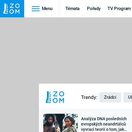
Menu
Témata
Pořady
TV Program
Cestování
Historie
HRADY A ZÁMKY
VIKINGOVÉ
HEDVÁBNÁ STEZKA
EPIDEMIE A
PANDEMIE
PŘÍRODA
STAROVĚKÝ EGYPT
Trendy:
Zrádci
U
Analýza DNA posledních
Druhá
Výročí
evropských neandrtálců
vyvrací teorii o tom, jak
světová válka