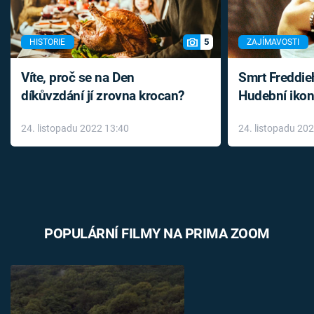
5
HISTORIE
ZAJÍMAVOSTI
Víte, proč se na Den
Smrt Freddie
díkůvzdání jí zrovna krocan?
Hudební ikon
až do konce 
24. listopadu 2022 13:40
24. listopadu 20
léky
POPULÁRNÍ FILMY NA PRIMA ZOOM