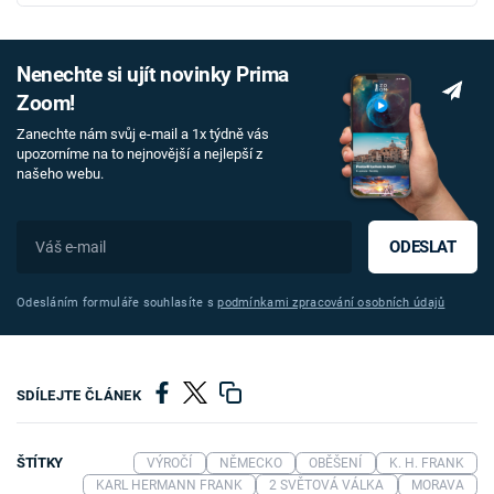
Nenechte si ujít novinky Prima
Zoom!
Zanechte nám svůj e-mail a 1x týdně vás
upozorníme na to nejnovější a nejlepší z
našeho webu.
ODESLAT
Odesláním formuláře souhlasíte s
podmínkami zpracování osobních údajů
SDÍLEJTE ČLÁNEK
ŠTÍTKY
VÝROČÍ
NĚMECKO
OBĚŠENÍ
K. H. FRANK
KARL HERMANN FRANK
2 SVĚTOVÁ VÁLKA
MORAVA