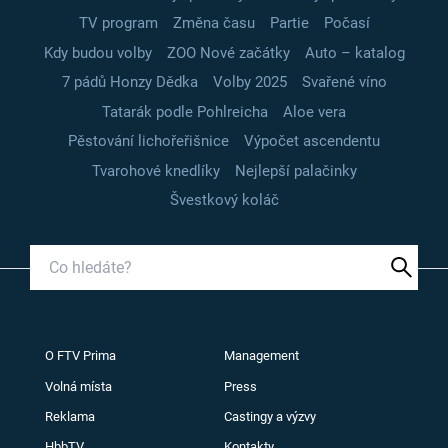
TV program
Změna času
Partie
Počasí
Kdy budou volby
ZOO Nové začátky
Auto – katalog
7 pádů Honzy Dědka
Volby 2025
Svařené víno
Tatarák podle Pohlreicha
Aloe vera
Pěstování lichořeřišnice
Výpočet ascendentu
Tvarohové knedlíky
Nejlepší palačinky
Švestkový koláč
O FTV Prima
Management
Volná místa
Press
Reklama
Castingy a výzvy
HbbTV
Kontakty