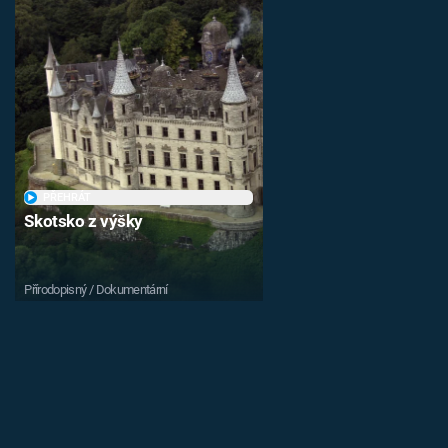
PŘEHRÁT
Skotsko z výšky
Přírodopisný / Dokumentární