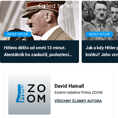
Failed to fetch
ADOLF HITLER
ADOLF HITLER
Hitlera dělilo od smrti 13 minut.
Jak a kdy Hitler
Atentátník ho zaskočil, podezření
knírku? Jeho vzn
padlo na prezidenta Beneše
smrtícím plyne
David Hainall
Externí redaktor Prima ZOOM
VŠECHNY ČLÁNKY AUTORA