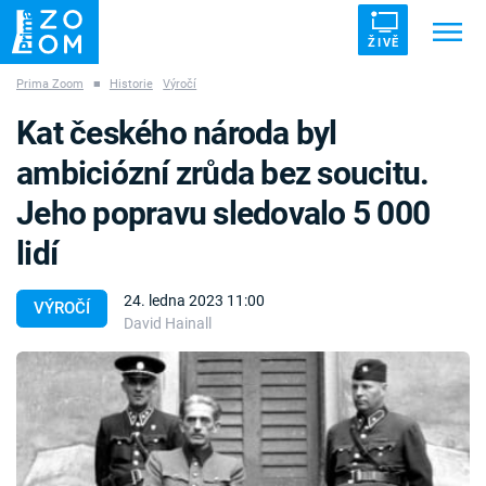
ŽIVĚ
Prima Zoom
■
Historie
Výročí
Trendy:
ZRÁDCI
UFO
DRUHÁ SVĚTOVÁ VÁLKA
Kat českého národa byl
ZÁHADY
VETŘELCI DÁVNOVĚKU
ambiciózní zrůda bez soucitu.
Jeho popravu sledovalo 5 000
lidí
Témata
24. ledna 2023 11:00
VÝROČÍ
David Hainall
Témata
Pořady
TV Program