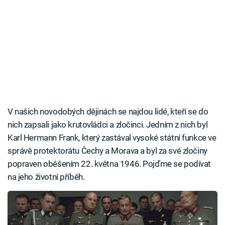
V našich novodobých dějinách se najdou lidé, kteří se do
nich zapsali jako krutovládci a zločinci. Jedním z nich byl
Karl Hermann Frank, který zastával vysoké státní funkce ve
správě protektorátu Čechy a Morava a byl za své zločiny
popraven oběšením 22. května 1946. Pojďme se podívat
na jeho životní příběh.