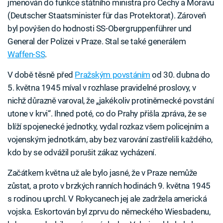
jmenován do funkce státního ministra pro Čechy a Moravu
(Deutscher Staatsminister für das Protektorat). Zároveň
byl povýšen do hodnosti SS-Obergruppenführer und
General der Polizei v Praze. Stal se také generálem
Waffen-SS
.
V době těsně před
Pražským povstáním
od 30. dubna do
5. května 1945 míval v rozhlase pravidelné proslovy, v
nichž důrazně varoval, že „jakékoliv protiněmecké povstání
utone v krvi“. Ihned poté, co do Prahy přišla zpráva, že se
blíží spojenecké jednotky, vydal rozkaz všem policejním a
vojenským jednotkám, aby bez varování zastřelili každého,
kdo by se odvážil porušit zákaz vycházení.
Začátkem května už ale bylo jasné, že v Praze nemůže
zůstat, a proto v brzkých ranních hodinách 9. května 1945
s rodinou uprchl. V Rokycanech jej ale zadržela americká
vojska. Eskortován byl zprvu do německého Wiesbadenu,