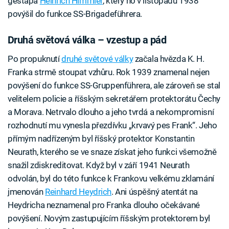
gestapa
Heinrich Himmler
, který ho v listopadu 1938
povýšil do funkce SS-Brigadeführera.
Druhá světová válka – vzestup a pád
Po propuknutí
druhé světové války
začala hvězda K. H.
Franka strmě stoupat vzhůru. Rok 1939 znamenal nejen
povýšení do funkce SS-Gruppenführera, ale zároveň se stal
velitelem policie a říšským sekretářem protektorátu Čechy
a Morava. Netrvalo dlouho a jeho tvrdá a nekompromisní
rozhodnutí mu vynesla přezdívku „krvavý pes Frank“. Jeho
přímým nadřízeným byl říšský protektor Konstantin
Neurath, kterého se ve snaze získat jeho funkci všemožně
snažil zdiskreditovat. Když byl v září 1941 Neurath
odvolán, byl do této funkce k Frankovu velkému zklamání
jmenován
Reinhard Heydrich
. Ani úspěšný atentát na
Heydricha neznamenal pro Franka dlouho očekávané
povýšení. Novým zastupujícím říšským protektorem byl