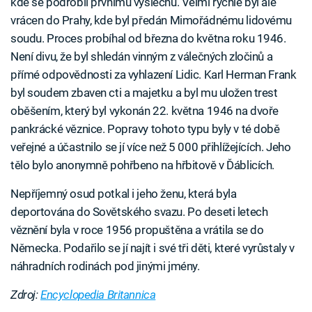
kde se podrobil prvnímu výslechu. Velmi rychle byl ale
vrácen do Prahy, kde byl předán Mimořádnému lidovému
soudu. Proces probíhal od března do května roku 1946.
Není divu, že byl shledán vinným z válečných zločinů a
přímé odpovědnosti za vyhlazení Lidic. Karl Herman Frank
byl soudem zbaven cti a majetku a byl mu uložen trest
oběšením, který byl vykonán 22. května 1946 na dvoře
pankrácké věznice. Popravy tohoto typu byly v té době
veřejné a účastnilo se jí více než 5 000 přihlížejících. Jeho
tělo bylo anonymně pohřbeno na hřbitově v Ďáblicích.
Nepříjemný osud potkal i jeho ženu, která byla
deportována do Sovětského svazu. Po deseti letech
věznění byla v roce 1956 propuštěna a vrátila se do
Německa. Podařilo se jí najít i své tři děti, které vyrůstaly v
náhradních rodinách pod jinými jmény.
Zdroj:
Encyclopedia Britannica