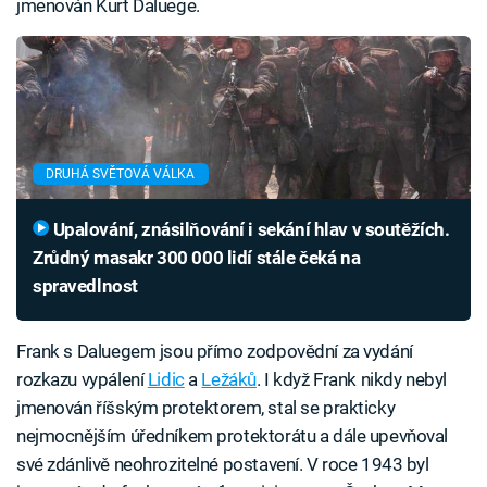
jmenován Kurt Daluege.
DRUHÁ SVĚTOVÁ VÁLKA
Upalování, znásilňování i sekání hlav v soutěžích.
Zrůdný masakr 300 000 lidí stále čeká na
spravedlnost
Frank s Daluegem jsou přímo zodpovědní za vydání
rozkazu vypálení
Lidic
a
Ležáků
. I když Frank nikdy nebyl
jmenován říšským protektorem, stal se prakticky
nejmocnějším úředníkem protektorátu a dále upevňoval
své zdánlivě neohrozitelné postavení. V roce 1943 byl