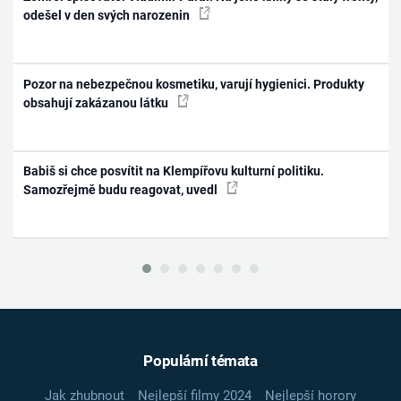
odešel v den svých narozenin
Pozor na nebezpečnou kosmetiku, varují hygienici. Produkty
obsahují zakázanou látku
Babiš si chce posvítit na Klempířovu kulturní politiku.
Samozřejmě budu reagovat, uvedl
Populární témata
Jak zhubnout
Nejlepší filmy 2024
Nejlepší horory