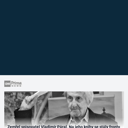
Zemřel spisovatel Vladimír Páral. Na jeho knihy se stály fronty,