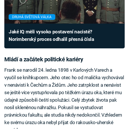
DRUHÁ SVĚTOVÁ VÁLKA
Jaké IQ měli vysoko postavení nacisté?
Norimberský proces odhalil přesná čísla
Mládí a začátek politické kariéry
Frank se narodil 24. ledna 1898 v Karlových Varech a
vyučil se knihkupcem. Jeho otec ho od malička vychovával
v nenávisti k Čechům a Židům. Jeho zatrpklost a nenávist
se ještě více vystupňovala po těžkém úrazu oka, které mu
údajně způsobili čeští spolužáci. Celý zbytek života pak
nosil skleněnou náhražku. Pokusil se vystudovat
právnickou fakultu, ale studia nikdy nedokončil. Vzhledem
ke svému úrazu oka nebyl přijat do rakousko-uherské