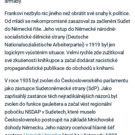
armády.
Frankovi nezbylo nic jiného než obrátit své snahy k politice.
Od mládí se nekompromisně zasazoval za začlenění Sudet
do Německé říše. Jeho vstup do Německé národně-
socialistické dělnické strany (Deutsche
Nationalsozialistische Arbeiterpartei) v 1919 byl jen
logickým vyústěním situace. Velmi rychle zde zužitkoval
své zkušenosti knihkupce a začal dodávat nacistické
propagandistické publikace do obchodů s knihami.
V roce 1935 byl zvolen do Československého parlamentu
jako zástupce Sudetoněmecké strany (SdP). Jako
zapřisáhlý zastánce těch nejradikálnějších názorů byl
zvolen do funkce gauleitera a začal vést regionální
pobočku NSDAP v Sudetech, které muselo
Československo postoupit na základě Mnichovské
dohody Německu. Jeho názory oceňoval hlavně šéf