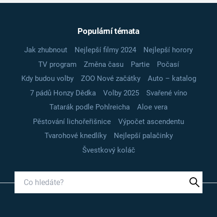
Populární témata
Jak zhubnout
Nejlepší filmy 2024
Nejlepší horory
TV program
Změna času
Partie
Počasí
Kdy budou volby
ZOO Nové začátky
Auto – katalog
7 pádů Honzy Dědka
Volby 2025
Svařené víno
Tatarák podle Pohlreicha
Aloe vera
Pěstování lichořeřišnice
Výpočet ascendentu
Tvarohové knedlíky
Nejlepší palačinky
Švestkový koláč