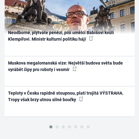
Neodborné, plýtváte penězi, píší umělci Babišovi kvůli
Klempířovi. Ministr kulturní politiku hájí
Muskova megalomanská vize: Největší budova světa bude
vyrábět čipy pro roboty i vesmír
Teploty v Česku rapidně stoupnou, platí trojitá VÝSTRAHA.
Tropy však brzy utnou silné bouřky