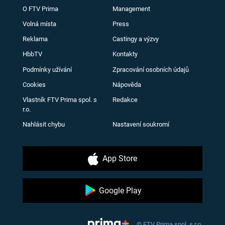
O FTV Prima
Management
Volná místa
Press
Reklama
Castingy a výzvy
HbbTV
Kontakty
Podmínky užívání
Zpracování osobních údajů
Cookies
Nápověda
Vlastník FTV Prima spol. s
Redakce
r.o.
Nahlásit chybu
Nastavení soukromí
App Store
Google Play
© FTV Prima spol. s r.o.