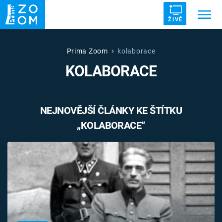
ŽIVĚ
Trendy:
ZRÁDCI
UFO
DRUHÁ SVĚTOVÁ VÁLKA
Prima Zoom
kolaborace
KOLABORACE
ZÁHADY
VETŘELCI DÁVNOVĚKU
NEJNOVĚJŠÍ ČLÁNKY KE ŠTÍTKU
„KOLABORACE“
Témata
Témata
Pořady
TV Program