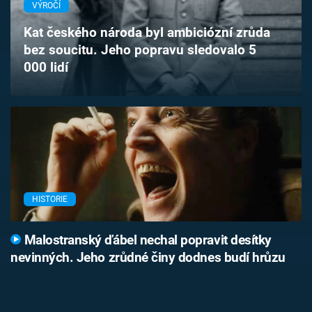
VÝROČÍ
Časopis
Kat českého národa byl ambiciózní zrůda
Sledujte prima+
bez soucitu. Jeho popravu sledovalo 5
000 lidí
Přihlášení
Sledujte nás
HISTORIE
Malostranský ďábel nechal popravit desítky
nevinných. Jeho zrůdné činy dodnes budí hrůzu