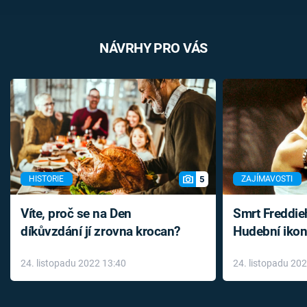
NÁVRHY PRO VÁS
5
HISTORIE
ZAJÍMAVOSTI
Víte, proč se na Den
Smrt Freddie
díkůvzdání jí zrovna krocan?
Hudební ikon
až do konce 
24. listopadu 2022 13:40
24. listopadu 20
léky