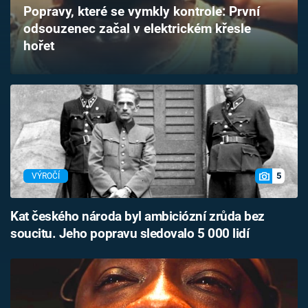
Popravy, které se vymkly kontrole: První
Časopis
odsouzenec začal v elektrickém křesle
hořet
Sledujte prima+
Přihlášení
Sledujte nás
5
VÝROČÍ
Kat českého národa byl ambiciózní zrůda bez
soucitu. Jeho popravu sledovalo 5 000 lidí