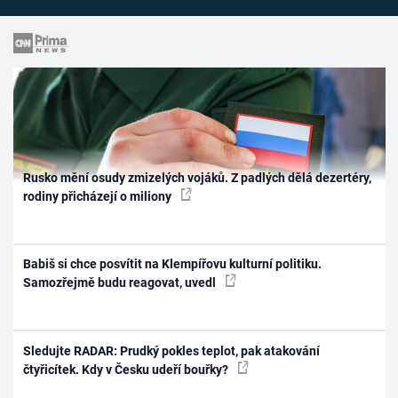
Rusko mění osudy zmizelých vojáků. Z padlých dělá dezertéry,
rodiny přicházejí o miliony
Babiš si chce posvítit na Klempířovu kulturní politiku.
Samozřejmě budu reagovat, uvedl
Sledujte RADAR: Prudký pokles teplot, pak atakování
čtyřicítek. Kdy v Česku udeří bouřky?