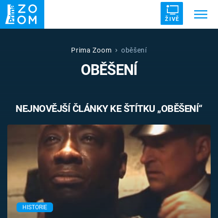
ŽIVĚ
Trendy:
ZRÁDCI
UFO
DRUHÁ SVĚTOVÁ VÁLKA
Prima Zoom
oběšení
OBĚŠENÍ
ZÁHADY
VETŘELCI DÁVNOVĚKU
NEJNOVĚJŠÍ ČLÁNKY KE ŠTÍTKU „OBĚŠENÍ“
Témata
Témata
Pořady
TV Program
HISTORIE