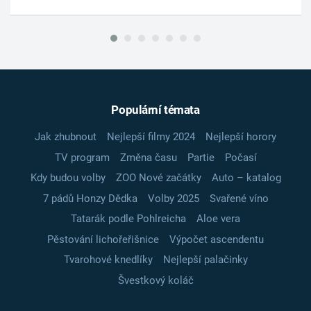
Populární témata
Jak zhubnout
Nejlepší filmy 2024
Nejlepší horory
TV program
Změna času
Partie
Počasí
Kdy budou volby
ZOO Nové začátky
Auto – katalog
7 pádů Honzy Dědka
Volby 2025
Svařené víno
Tatarák podle Pohlreicha
Aloe vera
Pěstování lichořeřišnice
Výpočet ascendentu
Tvarohové knedlíky
Nejlepší palačinky
Švestkový koláč