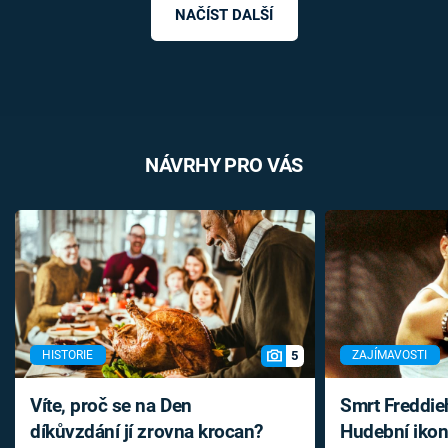
NAČÍST DALŠÍ
NÁVRHY PRO VÁS
5
HISTORIE
ZAJÍMAVOSTI
Víte, proč se na Den
Smrt Freddie
díkůvzdání jí zrovna krocan?
Hudební ikon